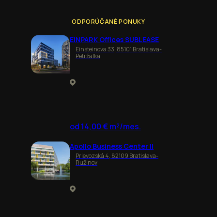
ODPORÚČANÉ PONUKY
EINPARK Offices SUBLEASE
Einsteinova 33, 85101 Bratislava-
Petržalka
od 14,00 € m²/mes.
Apollo Business Center II
Prievozská 4, 82109 Bratislava-
Ružinov