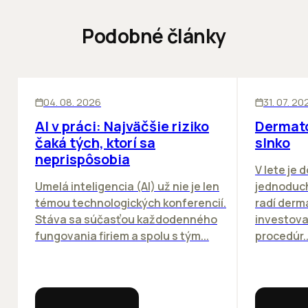
Podobné články
ĽUDIA
INOVÁCIE
ĽUDIA
04. 08. 2026
31. 07. 20
AI v práci: Najväčšie riziko
Dermato
čaká tých, ktorí sa
slnko
neprispôsobia
V lete je 
Umelá inteligencia (AI) už nie je len
jednoduch
témou technologických konferencií.
radí derm
Stáva sa súčasťou každodenného
investova
fungovania firiem a spolu s tým...
procedúr..