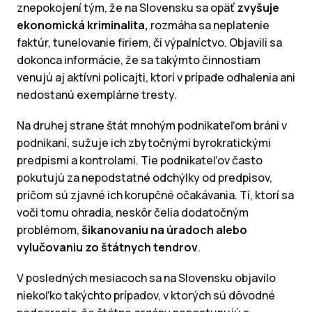
znepokojení tým, že na Slovensku sa opäť
zvyšuje
ekonomická kriminalita,
rozmáha sa neplatenie
faktúr, tunelovanie firiem, či výpalníctvo. Objavili sa
dokonca informácie, že sa takýmto činnostiam
venujú aj aktívni policajti, ktorí v prípade odhalenia ani
nedostanú exemplárne tresty.
Na druhej strane štát mnohým podnikateľom bráni v
podnikaní, sužuje ich zbytočnými byrokratickými
predpismi a kontrolami. Tie podnikateľov často
pokutujú za nepodstatné odchýlky od predpisov,
pričom sú zjavné ich korupčné očakávania. Tí, ktorí sa
voči tomu ohradia, neskôr čelia dodatočným
problémom,
šikanovaniu na úradoch alebo
vylučovaniu zo štátnych tendrov
.
V posledných mesiacoch sa na Slovensku objavilo
niekoľko takýchto prípadov, v ktorých sú dôvodné