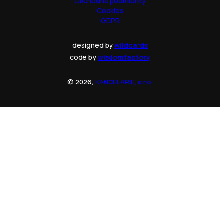
Obchodné podmienky
Cookies
GDPR
designed by
wildcards
code by
wisdomfactory
© 2026,
KANCELARIE, s.r.o.