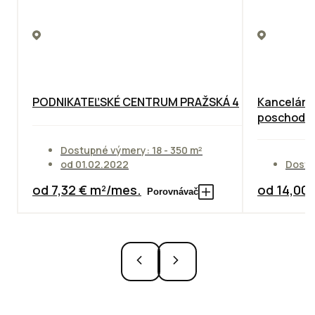
PODNIKATEĽSKÉ CENTRUM PRAŽSKÁ 4
Kancelárie
poschodie
Dostupné výmery: 18 - 350 m²
od 01.02.2022
Dostu
od 7,32 € m²/mes.
od 14,00
Porovnávač