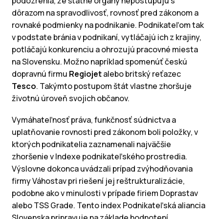
podozrenia, že štátne orgány nepostupujú s
dôrazom na spravodlivosť, rovnosť pred zákonom a
rovnaké podmienky na podnikanie. Podnikateľom tak
v podstate bránia v podnikaní, vytláčajú ich z krajiny,
potláčajú konkurenciu a ohrozujú pracovné miesta
na Slovensku. Možno napríklad spomenúť českú
dopravnú firmu
Regiojet
alebo britský reťazec
Tesco
. Takýmto postupom štát vlastne zhoršuje
životnú úroveň svojich občanov.
Vymáhateľnosť práva, funkčnosť súdnictva a
uplatňovanie rovnosti pred zákonom boli položky, v
ktorých podnikatelia zaznamenali najväčšie
zhoršenie v Indexe podnikateľského prostredia.
Výslovne dokonca uvádzali prípad zvýhodňovania
firmy Váhostav pri riešení jej reštrukturalizácie,
podobne ako v minulosti v prípade firiem Doprastav
alebo TSS Grade. Tento index Podnikateľská aliancia
Slovenska pripravuje na základe hodnotení