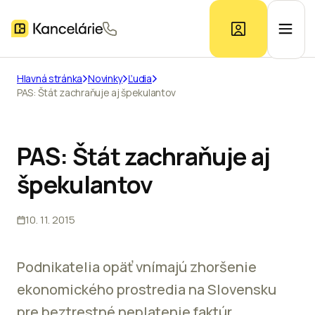
Hlavná stránka
Novinky
Ľudia
PAS: Štát zachraňuje aj špekulantov
Ponuka kancelárií
Prieskum trhu
PAS: Štát zachraňuje aj
špekulantov
Kontakt
10. 11. 2015
Inzerát
Podnikatelia opäť vnímajú zhoršenie
ekonomického prostredia na Slovensku
pre beztrestné neplatenie faktúr,