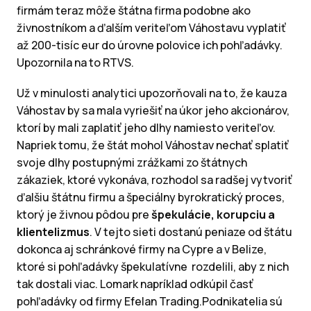
firmám teraz môže štátna firma podobne ako
živnostníkom a ďalším veriteľom Váhostavu vyplatiť
až 200-tisíc eur do úrovne polovice ich pohľadávky.
Upozornila na to RTVS.
Už v minulosti analytici upozorňovali na to, že kauza
Váhostav by sa mala vyriešiť na úkor jeho akcionárov,
ktorí by mali zaplatiť jeho dlhy namiesto veriteľov.
Napriek tomu, že štát mohol Váhostav nechať splatiť
svoje dlhy postupnými zrážkami zo štátnych
zákaziek, ktoré vykonáva, rozhodol sa radšej vytvoriť
ďalšiu štátnu firmu a špeciálny byrokratický proces,
ktorý je živnou pôdou pre
špekulácie, korupciu a
klientelizmus
. V tejto sieti dostanú peniaze od štátu
dokonca aj schránkové firmy na Cypre a v Belize,
ktoré si pohľadávky špekulatívne rozdelili, aby z nich
tak dostali viac. Lomark napríklad odkúpil časť
pohľadávky od firmy Efelan Trading.Podnikatelia sú