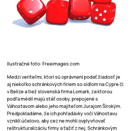
Ilustračné foto: Freeimages.com
Medzi veriteľmi, ktorí sú oprávnení podať žiadosť je
aj niekoľko schránkových firiem so sídlom na Cypre či
v Belize a tiež slovenská firma Lomark, za ktorou
podľa médií majú stáť osoby, prepojené s
Váhostavom alebo jeho majiteľom Jurajom Širokým.
Predpokladáme, že ich pohľadávky voči Váhostavu
vznikli účelovo, aby cez ne mohli ovplyvňovať
reštrukturalizáciu firmy a ťažiť z nej. Schránkovým