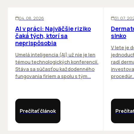
ĽUDIA
INOVÁCIE
ĽUDIA
04. 08. 2026
31. 07. 20
AI v práci: Najväčšie riziko
Dermato
čaká tých, ktorí sa
slnko
neprispôsobia
V lete je 
Umelá inteligencia (AI) už nie je len
jednoduch
témou technologických konferencií.
radí derm
Stáva sa súčasťou každodenného
investova
fungovania firiem a spolu s tým...
procedúr..
Prečítať článok
Prečíta