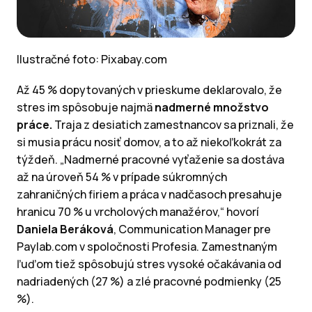
Ilustračné foto: Pixabay.com
Až 45 % dopytovaných v prieskume deklarovalo, že
stres im spôsobuje najmä
nadmerné množstvo
práce.
Traja z desiatich zamestnancov sa priznali, že
si musia prácu nosiť domov, a to až niekoľkokrát za
týždeň. „Nadmerné pracovné vyťaženie sa dostáva
až na úroveň 54 % v prípade súkromných
zahraničných firiem a práca v nadčasoch presahuje
hranicu 70 % u vrcholových manažérov,“ hovorí
Daniela Beráková
, Communication Manager pre
Paylab.com v spoločnosti Profesia. Zamestnaným
ľuďom tiež spôsobujú stres vysoké očakávania od
nadriadených (27 %) a zlé pracovné podmienky (25
%).