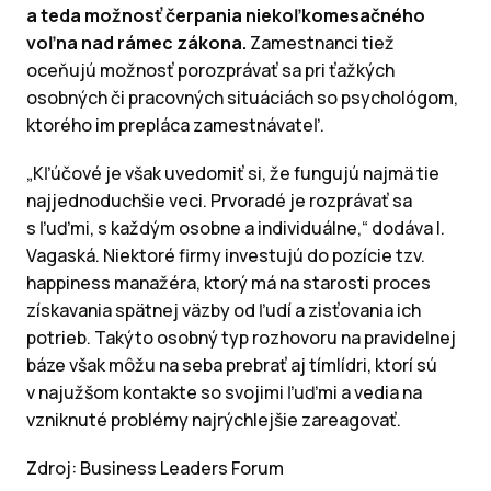
a teda možnosť čerpania niekoľkomesačného
voľna nad rámec zákona.
Zamestnanci tiež
oceňujú možnosť porozprávať sa pri ťažkých
osobných či pracovných situáciách so psychológom,
ktorého im prepláca zamestnávateľ.
„Kľúčové je však uvedomiť si, že fungujú najmä tie
najjednoduchšie veci. Prvoradé je rozprávať sa
s ľuďmi, s každým osobne a individuálne,“ dodáva I.
Vagaská. Niektoré firmy investujú do pozície tzv.
happiness manažéra, ktorý má na starosti proces
získavania spätnej väzby od ľudí a zisťovania ich
potrieb. Takýto osobný typ rozhovoru na pravidelnej
báze však môžu na seba prebrať aj tímlídri, ktorí sú
v najužšom kontakte so svojimi ľuďmi a vedia na
vzniknuté problémy najrýchlejšie zareagovať.
Zdroj: Business Leaders Forum