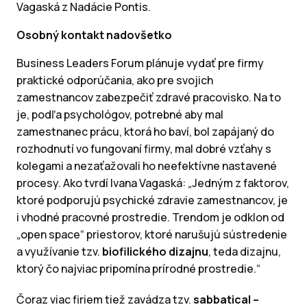
Vagaská z Nadácie Pontis.
Osobný kontakt nadovšetko
Business Leaders Forum plánuje vydať pre firmy
praktické odporúčania, ako pre svojich
zamestnancov zabezpečiť zdravé pracovisko. Na to
je, podľa psychológov, potrebné aby mal
zamestnanec prácu, ktorá ho baví, bol zapájaný do
rozhodnutí vo fungovaní firmy, mal dobré vzťahy s
kolegami a nezaťažovali ho neefektívne nastavené
procesy. Ako tvrdí Ivana Vagaská: „Jedným z faktorov,
ktoré podporujú psychické zdravie zamestnancov, je
i vhodné pracovné prostredie. Trendom je odklon od
„open space“ priestorov, ktoré narušujú sústredenie
a využívanie tzv.
biofilického dizajnu
, teda dizajnu,
ktorý čo najviac pripomína prírodné prostredie.“
Čoraz viac firiem tiež zavádza tzv.
sabbatical –