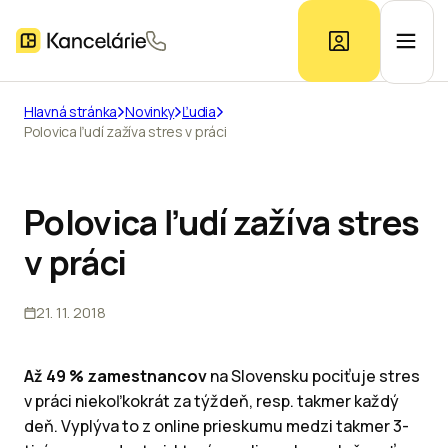
Hlavná stránka
Novinky
Ľudia
Polovica ľudí zažíva stres v práci
Ponuka kancelárií
Prieskum trhu
Polovica ľudí zažíva stres
v práci
Kontakt
21. 11. 2018
Inzerát
Až 49 % zamestnancov
na Slovensku pociťuje stres
v práci niekoľkokrát za týždeň, resp. takmer každý
deň. Vyplýva to z online prieskumu medzi takmer 3-