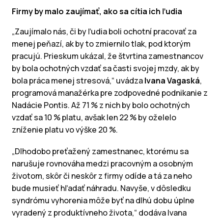
Firmy by malo zaujímať, ako sa cítia ich ľudia
„Zaujímalo nás, či by ľudia boli ochotní pracovať za
menej peňazí, ak by to zmiernilo tlak, pod ktorým
pracujú. Prieskum ukázal, že štvrtina zamestnancov
by bola ochotných vzdať sa časti svojej mzdy, ak by
bola práca menej stresová,“ uvádza
Ivana Vagaská
,
programová manažérka pre zodpovedné podnikanie z
Nadácie Pontis. Až 71 % z nich by bolo ochotných
vzdať sa 10 % platu, avšak len 22 % by oželelo
zníženie platu vo výške 20 %.
„Dlhodobo preťažený zamestnanec, ktorému sa
narušuje rovnováha medzi pracovným a osobným
životom, skôr či neskôr z firmy odíde a tá za neho
bude musieť hľadať náhradu. Navyše, v dôsledku
syndrómu vyhorenia môže byť na dlhú dobu úplne
vyradený z produktívneho života,“ dodáva Ivana