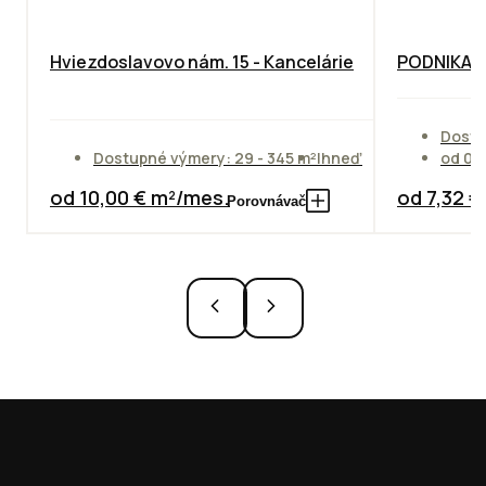
Hviezdoslavovo nám. 15 - Kancelárie
PODNIKAT
Dostu
Dostupné výmery: 29 - 345 m²
Ihneď
od 01
od 10,00 € m²/mes.
od 7,32 
Porovnávač