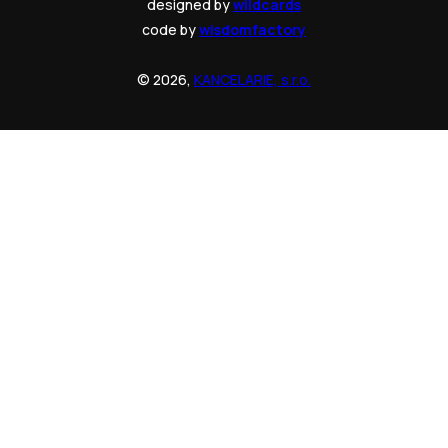
designed by
wildcards
code by
wisdomfactory
© 2026,
KANCELARIE, s.r.o.