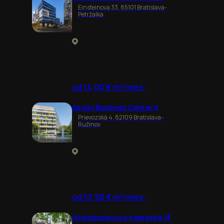
Einsteinova 33, 85101 Bratislava-
Petržalka
od 14,00 € m²/mes.
Apollo Business Center II
Prievozská 4, 82109 Bratislava-
Ružinov
od 10,90 € m²/mes.
Hviezdoslavovo námestie 15