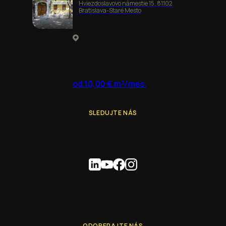
Hviezdoslavovo námestie 15, 81102
Bratislava-Staré Mesto
od 10,00 € m²/mes.
SLEDUJTE NÁS
ODOBERAJTE NÁS