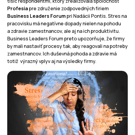
tisíc respondentmi, ktorý zrealizovala spoločnosť
Profesia
pre združenie zodpovedných firiem
Business Leaders Forum
pri Nadácii Pontis. Stres na
pracovisku má negatívne dopady nielen na pohodu
a zdravie zamestnancov, ale aj na ich produktivitu.
Business Leaders Forum preto upozorňuje, že firmy
by mali nastaviť procesy tak, aby reagovali na potreby
zamestnancov. Ich duševná pohoda a zdravie má
totiž výrazný vplyv aj na výsledky firmy.