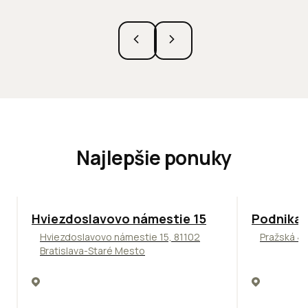
Najlepšie ponuky
ODPORÚČAME
ODPORÚČAM
Hviezdoslavovo námestie 15
Podnikat
Hviezdoslavovo námestie 15, 81102
Pražská 4,
Bratislava-Staré Mesto