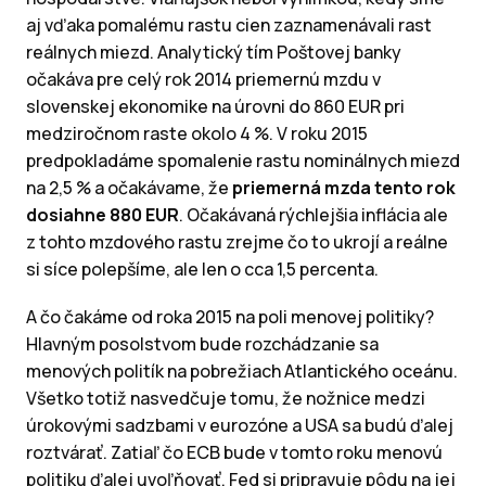
aj vďaka pomalému rastu cien zaznamenávali rast
reálnych miezd. Analytický tím Poštovej banky
očakáva pre celý rok 2014 priemernú mzdu v
slovenskej ekonomike na úrovni do 860 EUR pri
medziročnom raste okolo 4 %. V roku 2015
predpokladáme spomalenie rastu nominálnych miezd
na 2,5 % a očakávame, že
priemerná mzda tento rok
dosiahne 880 EUR
. Očakávaná rýchlejšia inflácia ale
z tohto mzdového rastu zrejme čo to ukrojí a reálne
si síce polepšíme, ale len o cca 1,5 percenta.
A čo čakáme od roka 2015 na poli menovej politiky?
Hlavným posolstvom bude rozchádzanie sa
menových politík na pobrežiach Atlantického oceánu.
Všetko totiž nasvedčuje tomu, že nožnice medzi
úrokovými sadzbami v eurozóne a USA sa budú ďalej
roztvárať. Zatiaľ čo ECB bude v tomto roku menovú
politiku ďalej uvoľňovať, Fed si pripravuje pôdu na jej