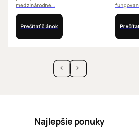
medzinárodné...
fungovania
Prečítať článok
Prečíta
Najlepšie ponuky