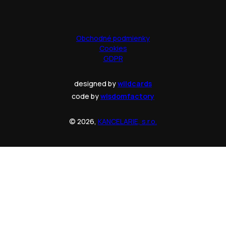
Obchodné podmienky
Cookies
GDPR
designed by
wildcards
code by
wisdomfactory
© 2026,
KANCELARIE, s.r.o.