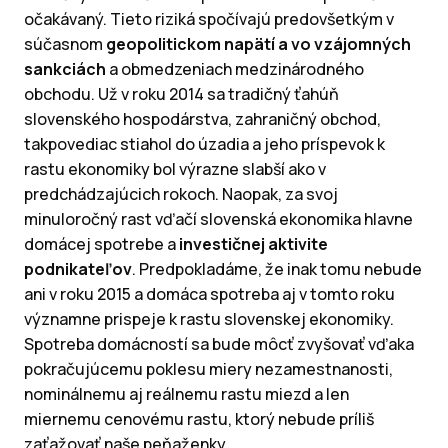
očakávaný. Tieto riziká spočívajú predovšetkým v
súčasnom
geopolitickom napätí a vo vzájomných
sankciách
a obmedzeniach medzinárodného
obchodu. Už v roku 2014 sa tradičný ťahúň
slovenského hospodárstva, zahraničný obchod,
takpovediac stiahol do úzadia a jeho príspevok k
rastu ekonomiky bol výrazne slabší ako v
predchádzajúcich rokoch. Naopak, za svoj
minuloročný rast vďačí slovenská ekonomika hlavne
domácej spotrebe a
investičnej aktivite
podnikateľov
. Predpokladáme, že inak tomu nebude
ani v roku 2015 a domáca spotreba aj v tomto roku
významne prispeje k rastu slovenskej ekonomiky.
Spotreba domácností sa bude môcť zvyšovať vďaka
pokračujúcemu poklesu miery nezamestnanosti,
nominálnemu aj reálnemu rastu miezd a len
miernemu cenovému rastu, ktorý nebude príliš
zaťažovať naše peňaženky.