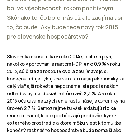
bol vo všeobecnosti rokom pozitívnym.
Skôr ako to, čo bolo, nás už ale zaujíma asi
to, čo bude. Aký bude teda nový rok 2015
pre slovenské hospodárstvo?
Slovenská ekonomika v roku 2014 šliapla na plyn,
nakoľko v porovnaní s rastom HDP len o 0,9 % v roku
2013, sú čísla za rok 2014 oveľa zaujímavejšie.
Konečné údaje týkajúce sa rastu našej ekonomiky za
celý vlaňajší rok ešte nepoznáme, ale podľa našich
odhadov by mal dosiahnuť
úroveň 2,3 %
. A v roku
2015 očakávame zrýchlenie rastu nášej ekonomiky na
úroveň 2,7 %. Samozrejme tu však existujú
riziká
smerom nadol, ktoré pochádzajú predovšetkým z
externého prostredia a ktoré môžu viesť k tomu, že
konečný rast nášho hospodárstva bude pomalší ako