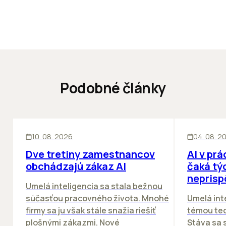
Podobné články
KANCELÁRIE
ĽUDIA
ĽUDIA
INOV
10. 08. 2026
04. 08. 2
Dve tretiny zamestnancov
AI v prá
obchádzajú zákaz AI
čaká týc
neprisp
Umelá inteligencia sa stala bežnou
súčasťou pracovného života. Mnohé
Umelá inte
firmy sa ju však stále snažia riešiť
témou tec
plošnými zákazmi. Nové
Stáva sa