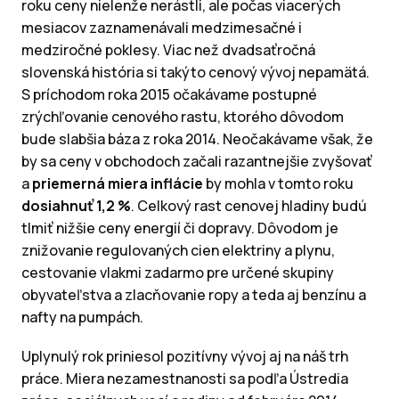
roku ceny nielenže nerástli, ale počas viacerých
mesiacov zaznamenávali medzimesačné i
medziročné poklesy. Viac než dvadsaťročná
slovenská história si takýto cenový vývoj nepamätá.
S príchodom roka 2015 očakávame postupné
zrýchľovanie cenového rastu, ktorého dôvodom
bude slabšia báza z roka 2014. Neočakávame však, že
by sa ceny v obchodoch začali razantnejšie zvyšovať
a
priemerná miera inflácie
by mohla v tomto roku
dosiahnuť 1,2 %
. Celkový rast cenovej hladiny budú
tlmiť nižšie ceny energií či dopravy. Dôvodom je
znižovanie regulovaných cien elektriny a plynu,
cestovanie vlakmi zadarmo pre určené skupiny
obyvateľstva a zlacňovanie ropy a teda aj benzínu a
nafty na pumpách.
Uplynulý rok priniesol pozitívny vývoj aj na náš trh
práce. Miera nezamestnanosti sa podľa Ústredia