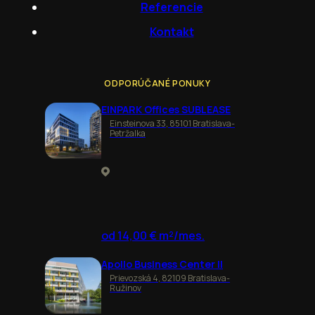
Referencie
Kontakt
ODPORÚČANÉ PONUKY
EINPARK Offices SUBLEASE
Einsteinova 33, 85101 Bratislava-
Petržalka
od 14,00 € m²/mes.
Apollo Business Center II
Prievozská 4, 82109 Bratislava-
Ružinov