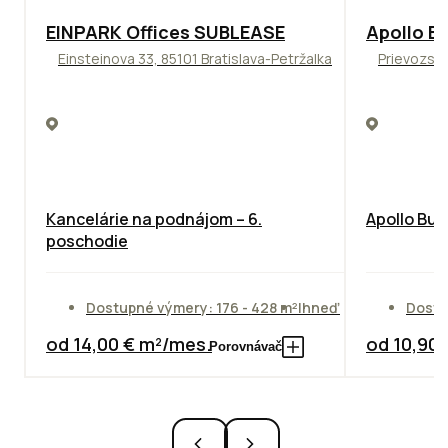
TOP
ODPORÚČAME
TOP
NOVIN
EINPARK Offices SUBLEASE
Apollo Bu
Einsteinova 33, 85101 Bratislava-Petržalka
Prievozská
Kancelárie na podnájom – 6.
Apollo Bus
poschodie
Dostupné výmery: 176 - 428 m²
Ihneď
Dostu
od 14,00 € m²/mes.
od 10,90
Porovnávač