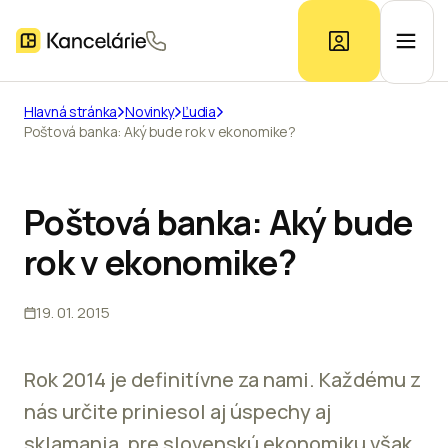
Hlavná stránka
Novinky
Ľudia
Poštová banka: Aký bude rok v ekonomike?
Ponuka kancelárií
Prieskum trhu
Poštová banka: Aký bude
rok v ekonomike?
Kontakt
19. 01. 2015
Inzerát
Rok 2014 je definitívne za nami. Každému z
nás určite priniesol aj úspechy aj
sklamania, pre slovenskú ekonomiku však