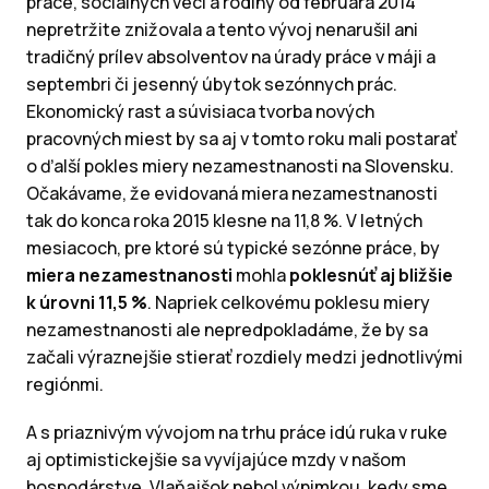
práce, sociálnych vecí a rodiny od februára 2014
nepretržite znižovala a tento vývoj nenarušil ani
tradičný prílev absolventov na úrady práce v máji a
septembri či jesenný úbytok sezónnych prác.
Ekonomický rast a súvisiaca tvorba nových
pracovných miest by sa aj v tomto roku mali postarať
o ďalší pokles miery nezamestnanosti na Slovensku.
Očakávame, že evidovaná miera nezamestnanosti
tak do konca roka 2015 klesne na 11,8 %. V letných
mesiacoch, pre ktoré sú typické sezónne práce, by
miera nezamestnanosti
mohla
poklesnúť aj bližšie
k úrovni 11,5 %
. Napriek celkovému poklesu miery
nezamestnanosti ale nepredpokladáme, že by sa
začali výraznejšie stierať rozdiely medzi jednotlivými
regiónmi.
A s priaznivým vývojom na trhu práce idú ruka v ruke
aj optimistickejšie sa vyvíjajúce mzdy v našom
hospodárstve. Vlaňajšok nebol výnimkou, kedy sme