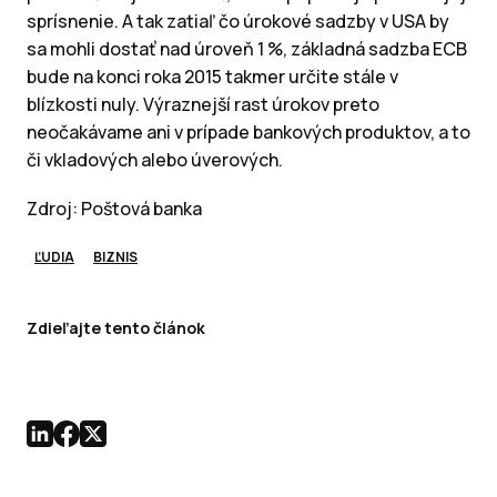
sprísnenie. A tak zatiaľ čo úrokové sadzby v USA by
sa mohli dostať nad úroveň 1 %, základná sadzba ECB
bude na konci roka 2015 takmer určite stále v
blízkosti nuly. Výraznejší rast úrokov preto
neočakávame ani v prípade bankových produktov, a to
či vkladových alebo úverových.
Zdroj: Poštová banka
ĽUDIA
BIZNIS
Zdieľajte tento článok