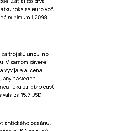
šie. Zatiaľ čo prvá
iatku roka sa euro voči
ačné minimum 1,2098
 za trojskú uncu, no
ncu. V samom závere
a vyvíjala aj cena
u, aby následne
nca roka striebro časť
ávala za 15,7 USD.
Atlantického oceánu.
ozóne a USA sa budú