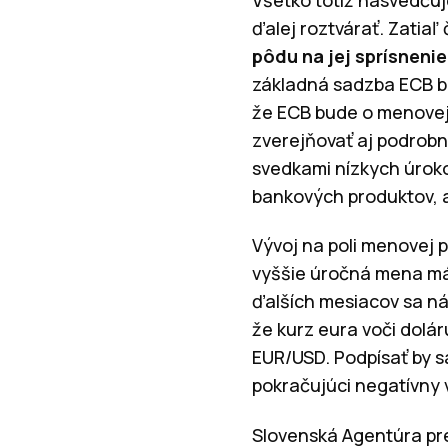
ďalej roztvárať. Zatiaľ
pôdu na jej sprísneni
základná sadzba ECB bud
že ECB bude o menovej 
zverejňovať aj podrobn
svedkami nízkych úroko
bankových produktov, a
Vývoj na poli menovej p
vyššie úročná mena má 
ďalších mesiacov sa ná
že kurz eura voči dolá
EUR/USD. Podpísať by sa
pokračujúci negatívny v
Slovenská Agentúra pre 