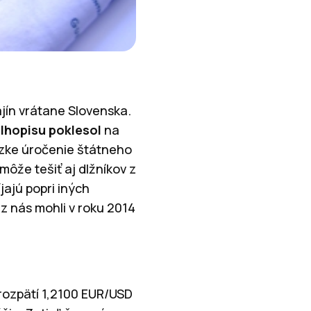
ajín vrátane Slovenska.
lhopisu poklesol
na
zke úročenie štátneho
môže tešiť aj dlžníkov z
ajú popri iných
 z nás mohli v roku 2014
rozpätí 1,2100 EUR/USD