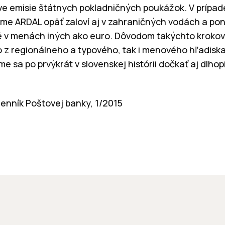
ve emisie štátnych pokladničných poukážok. V prípad
jme ARDAL opäť zaloví aj v zahraničných vodách a po
 v menách iných ako euro. Dôvodom takýchto krokov j
o z regionálneho a typového, tak i menového hľadiska.
me sa po prvýkrát v slovenskej histórii dočkať aj dlho
enník Poštovej banky, 1/2015