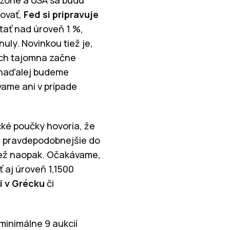
ňovať,
Fed si pripravuje
stať nad úroveň 1 %,
uly. Novinkou tiež je,
och tajomna začne
j naďalej budeme
vame ani v prípade
ické poučky hovoria, že
da pravdepodobnejšie do
 než naopak. Očakávame,
 aj úroveň 1,1500
i v Grécku
či
 minimálne 9 aukcií