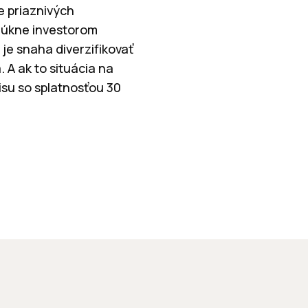
e priaznivých
núkne investorom
e snaha diverzifikovať
 A ak to situácia na
pisu so splatnosťou 30