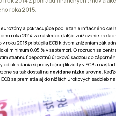
bol rok 2014 z pohľadu finančných trhov a ak
ho roka 2015.
urozóny a pokračujúce podliezanie inflačného cieľa
ebehu roka 2014 za následok ďalšie znižovanie základ
v roku 2013 pristúpila ECB k dvom zníženiam základn
nické minimum 0,05 % v septembri. O rozruch sa centrá
tím stiahnuť depozitnú úrokovú sadzbu do záporného 
od ukladania si prebytočnej likvidity v ECB a naštar
ozóne sa tak dostali na
nevídane nízke úrovne
. Keďž
 ECB sa premietla aj do nižších úrokových sadzieb n