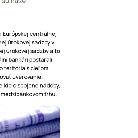
é sú naše
 Európskej centrálnej
nej úrokovej sadzby v
ej úrokovej sadzby a to
lni bankári postarali
teritória s cieľom
tovať úverovanie.
e ide o spojené nádoby,
a medzibankovom trhu.