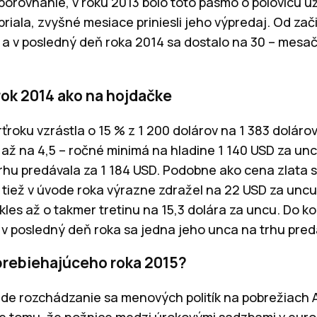
orovnanie, v roku 2013 bolo toto pásmo o polovicu už
priala, zvyšné mesiace priniesli jeho výpredaj. Od zač
 % a v posledný deň roka 2014 sa dostalo na 30 – mes
rok 2014 ako na hojdačke
ťroku vzrástla o 15 % z 1 200 dolárov na 1 383 dolárov
 až na 4,5 – ročné minimá na hladine 1 140 USD za u
rhu predávala za 1 184 USD. Podobne ako cena zlata s
ov tiež v úvode roka výrazne zdražel na 22 USD za unc
es až o takmer tretinu na 15,3 dolára za uncu. Do ko
 v posledný deň roka sa jedna jeho unca na trhu pred
prebiehajúceho roka 2015?
de rozchádzanie sa menových politík na pobrežiach 
je tomu, že nožnice medzi úrokovými sadzbami v eur