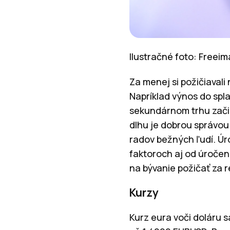
Ilustračné foto: Freei
Za menej si požičiavali
Napríklad výnos do spl
sekundárnom trhu zač
dlhu je dobrou správou 
radov bežných ľudí. Úr
faktoroch aj od úročeni
na bývanie požičať za 
Kurzy
Kurz eura voči doláru 