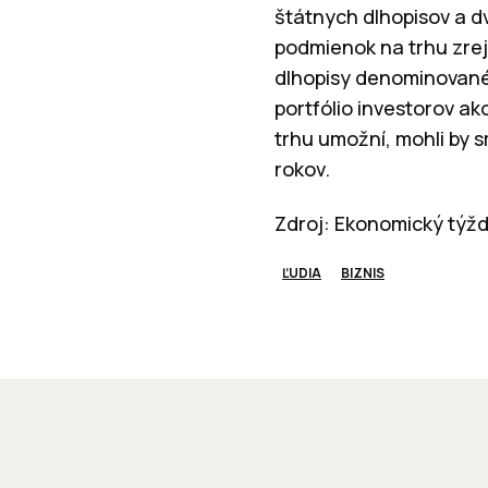
štátnych dlhopisov a d
podmienok na trhu zre
dlhopisy denominované
portfólio investorov ak
trhu umožní, mohli by s
rokov.
Zdroj: Ekonomický týžd
ĽUDIA
BIZNIS