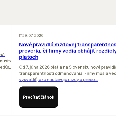
ĽUDIA
29. 07. 2026
Nové pravidlá mzdovej transparentnos
preveria, či firmy vedia obhájiť rozdiely
chá
platoch
emusíte
dúr...
Od 7. júna 2026 platia na Slovensku nové pravidl
transparentnosti odmeňovania. Firmy musia ved
vysvetliť, ako nastavujú mzdy a prečo...
Prečítať článok