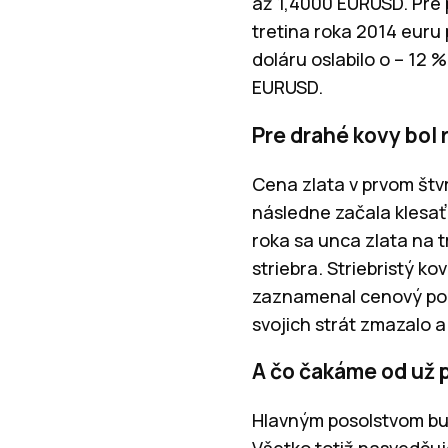
až 1,4000 EURUSD. Pre p
tretina roka 2014 euru 
doláru oslabilo o – 12
EURUSD.
Pre drahé kovy bol 
Cena zlata v prvom štvr
následne začala klesať
roka sa unca zlata na t
striebra. Striebristý k
zaznamenal cenový pokl
svojich strát zmazalo a
A čo čakáme od už 
Hlavným posolstvom bu
Všetko totiž nasvedču