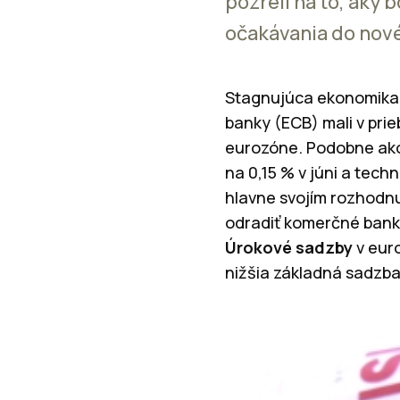
pozreli na to, aký 
očakávania do nové
Stagnujúca ekonomika e
banky (ECB) mali v pri
eurozóne. Podobne ako 
na 0,15 % v júni a tech
hlavne svojím rozhodnu
odradiť komerčné banky 
Úrokové sadzby
v eur
nižšia základná sadzba