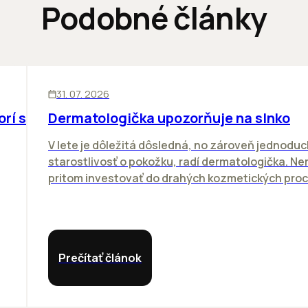
Podobné články
ĽUDIA
31. 07. 2026
orí sa
Dermatologička upozorňuje na slnko
V lete je dôležitá dôsledná, no zároveň jednodu
starostlivosť o pokožku, radí dermatologička. N
pritom investovať do drahých kozmetických proce
Prečítať článok