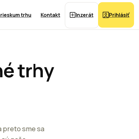
rieskum trhu
Kontakt
Inzerát
Prihlásiť
é trhy
a preto sme sa