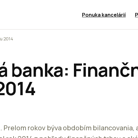
Ponuka kancelárií
P
ku 2014
á banka: Finančn
 2014
i. Prelom rokov býva obdobím bilancovania, 