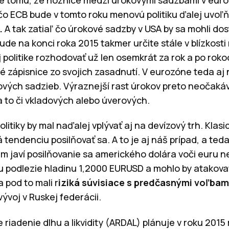
 čo ECB bude v tomto roku menovú politiku ďalej uvoľ
e.
A tak zatiaľ čo úrokové sadzby v USA by sa mohli do
e na konci roka 2015 takmer určite stále v blízkosti n
politike rozhodovať už len osemkrát za rok a po rok
é zápisnice zo svojich zasadnutí. V eurozóne teda a
vých sadzieb. Výraznejší rast úrokov preto neočaká
 to či vkladových alebo úverových.
olitiky by mal naďalej vplývať aj na devízový trh. Klas
tendenciu posilňovať sa. A to je aj náš prípad, a te
m javí posilňovanie sa amerického dolára voči euru
ru podlezie hladinu 1,2000 EURUSD a mohlo by atakovať
 pod to mali r
iziká súvisiace s predčasnými voľbam
ývoj v Ruskej federácii.
riadenie dlhu a likvidity (ARDAL) plánuje v roku 2015