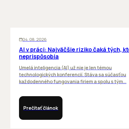
ĽUDIA
INOVÁCIE
04. 08. 2026
AI v práci: Najväčšie riziko čaká tých, kt
neprispôsobia
Umelá inteligencia (AI) už nie je len témou
technologických konferencií. Stáva sa súčasťou
každodenného fungovania firiem a spolu s tým...
Prečítať článok