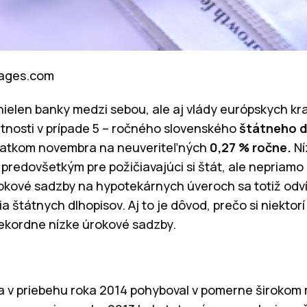
mages.com
 nielen banky medzi sebou, ale aj vlády európskych kr
atnosti v prípade 5 – ročného slovenského
štátneho d
iatkom novembra na neuveriteľných
0,27 % ročne.
Ní
predovšetkým pre požičiavajúci si štát, ale nepriamo 
okové sadzby na hypotekárnych úveroch sa totiž odvíj
a štátnych dlhopisov. Aj to je dôvod, prečo si niektorí
rekordne nízke úrokové sadzby.
sa v priebehu roka 2014 pohyboval v pomerne širokom 