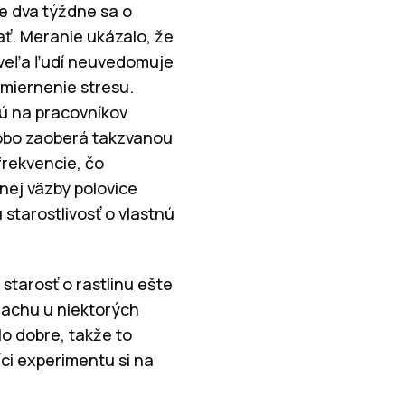
ie dva týždne sa o
ať. Meranie ukázalo, že
i veľa ľudí neuvedomuje
zmiernenie stresu.
jú na pracovníkov
obo zaoberá takzvanou
frekvencie, čo
ej väzby polovice
 starostlivosť o vlastnú
starosť o rastlinu ešte
trachu u niektorých
lo dobre, takže to
níci experimentu si na