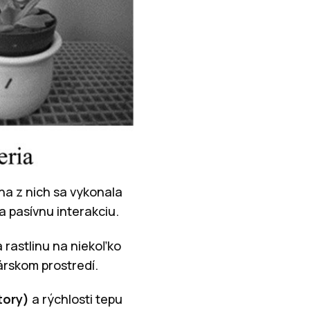
ina z nich sa vykonala
 pasívnu interakciu.
 rastlinu na niekoľko
árskom prostredí.
tory)
a rýchlosti tepu