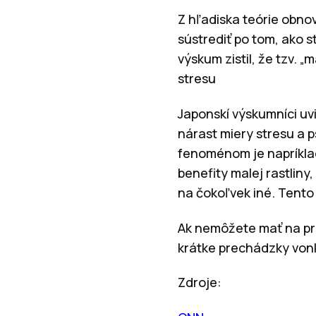
Z hľadiska teórie obno
sústrediť po tom, ako s
výskum zistil, že tzv. „
stresu
Japonskí výskumníci uv
nárast miery stresu a 
fenoménom je napríklad 
benefity malej rastliny,
na čokoľvek iné. Tento
Ak nemôžete mať na pra
krátke prechádzky vonk
Zdroje: