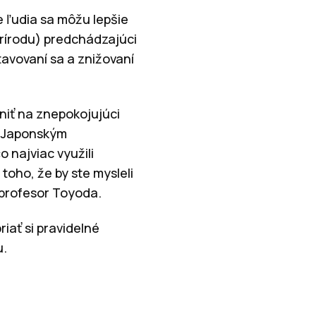
e ľudia sa môžu lepšie
 prírodu) predchádzajúci
otavovaní sa a znižovaní
niť na znepokojujúci
. Japonským
 najviac využili
 toho, že by ste mysleli
 profesor Toyoda.
iať si pravidelné
u.