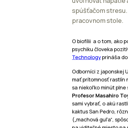
uvoľňovať napätie a
spúšťačom stresu. 
pracovnom stole.
O biofílii a o tom, ako 
psychiku človeka pozit
Technology
prináša do
Odborníci z japonskej 
mať prítomnosť rastlín 
sa niekoľko minút plne
Profesor Masahiro T
sami vybrať, o akú rast
kaktus San Pedro, rôzn
(„machová guľa“, spôso
na viditeľné miesto na