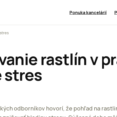
Ponuka kancelárií
P
 stres
anie rastlín v pr
 stres
kých odborníkov hovorí, že pohľad na rastl