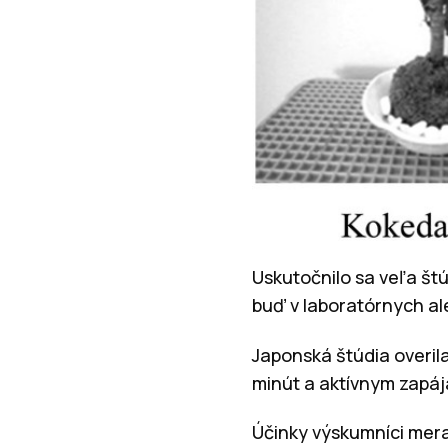
Uskutočnilo sa veľa štú
buď v laboratórnych al
Japonská štúdia overil
minút a aktívnym zapája
Účinky výskumníci mer