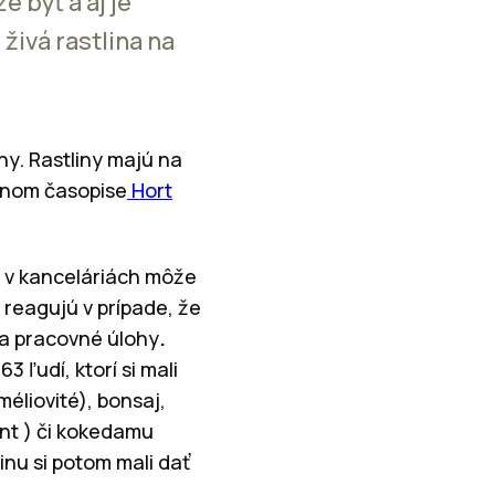
 byť a aj je
živá rastlina na
ihy. Rastliny majú na
ornom časopise
Hort
v v kanceláriách môže
i reagujú v prípade, že
na pracovné úlohy
.
 ľudí, ktorí si mali
méliovité), bonsaj,
ent ) či kokedamu
inu si potom mali dať