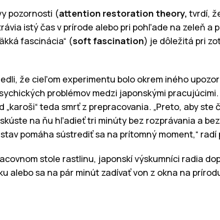
vy pozornosti (
attention restoration theory,
tvrdí, ž
trávia istý čas v prírode alebo pri pohľade na zeleň a
mäkká fascinácia“ (
soft fascination
) je dôležitá pri z
iedli, že cieľom experimentu bolo okrem iného upozor
psychických problémov medzi japonskými pracujúcimi
„karoši“ teda smrť z prepracovania. „Preto, aby ste čo
 skúste na ňu hľadieť tri minúty bez rozprávania a bez
 stav pomáha sústrediť sa na prítomný moment,“ radí
covnom stole rastlinu, japonskí výskumníci radia dopr
u alebo sa na pár minút zadívať von z okna na prírod