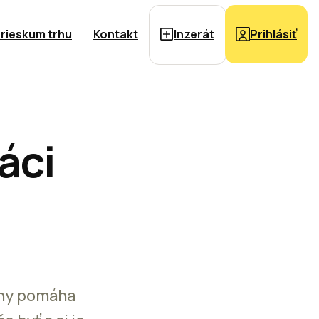
rieskum trhu
Kontakt
Inzerát
Prihlásiť
áci
iny pomáha