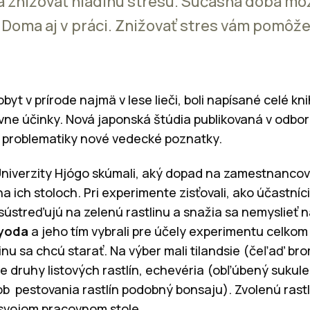
 znižovať hladinu stresu. Súčasná doba môže
Doma aj v práci. Znižovať stres vám pomôže 
pobyt v prírode najmä v lese lieči, boli napísané celé kn
ívne účinky. Nová japonská štúdia publikovaná v odb
 problematiky nové vedecké poznatky.
Univerzity Hjógo skúmali, aký dopad na zamestnanco
na ich stoloch. Pri experimente zisťovali, ako účastníc
 sústreďujú na zelenú rastlinu a snažia sa nemyslieť 
oyoda
a jeho tím vybrali pre účely experimentu celkom 63
linu sa chcú starať. Na výber mali tilandsie (čeľaď bro
e druhy listových rastlín, echevéria (obľúbený sukul
b pestovania rastlín podobný bonsaju). Zvolenú rastl
 svojom pracovnom stole.