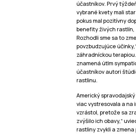
účastníkov. Prvý týždeň
vybrané kvety mali sta
pokus mal pozitívny do
benefity živých rastlín
Rozhodli sme sa to zme
povzbudzujúce účinky,
záhradníckou terapiou.
znamená útlm sympatic
účastníkov autori štúdi
rastlinu.
Americký spravodajský w
viac vystresovala a na 
vzrástol, pretože sa zra
zvýšilo ich obavy,“ uvie
rastliny zvykli a zmena 