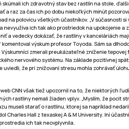
 skúmali ich zdravotný stav bez rastlín na stole, ďalš
rať a raz za čas ich po dobu niekoľkých minút pozorov
pad na polovicu všetkých účastníkov. „V súčasnosti s
, a nevyužíva ich tak ako prostriedok na upokojenie a 
niť a vedecky dokázať, že rastliny v kanceláriách ma
“ komentoval výskum profesor Toyoda. Sám sa dlhod
 Výskumníci zmerali preukázateľné zníženie tepovej 
kého nervového systému. Na základe pozitívnej spätn
e uviedli, že pri znižovaní stresu mohla zohrávať úlohu
eb CNN však tiež upozornil na to, že niektorých ľudí 
iných rastliny nemali žiaden vplyv. „Myslím, že pocit s
zu museli starať o rastlinu, ktorej sa napríklad nedari
dol Charles Hall z texaskej A & M University. Iní účast
prostredia ich tak neovplyvnila.