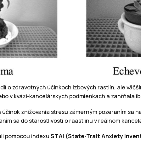
dií o zdravotných účinkoch izbových rastlín, ale väčš
ebo v kvázi-kancelárskych podmienkach a zahŕňala iba
a účinok znižovania stresu zámerným pozeraním sa na
ním sa do starostlivosti o raastlinu v reálnom kancel
ali pomocou indexu
STAI (State-Trait Anxiety Inven