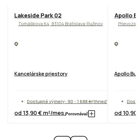
ODPORÚČAME
TOP
NOVIN
Lakeside Park 02
Apollo Bu
Tomášikova 64, 83104 Bratislava-Ružinov
Prievozská
Kancelárske priestory
Apollo Bus
Dostupné výmery: 90 - 1 688 m²
Ihneď
Dostu
od 13,90 € m²/mes.
od 10,90
Porovnávač