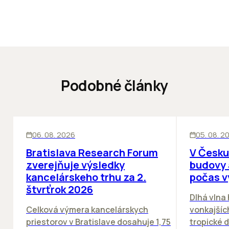
Podobné články
KANCELÁRIE
KANCELÁRIE
06. 08. 2026
05. 08. 2
Bratislava Research Forum
V Česku
zverejňuje výsledky
budovy 
kancelárskeho trhu za 2.
počas v
štvrťrok 2026
Dlhá vlna
Celková výmera kancelárskych
vonkajších
priestorov v Bratislave dosahuje 1,75
tropické dn