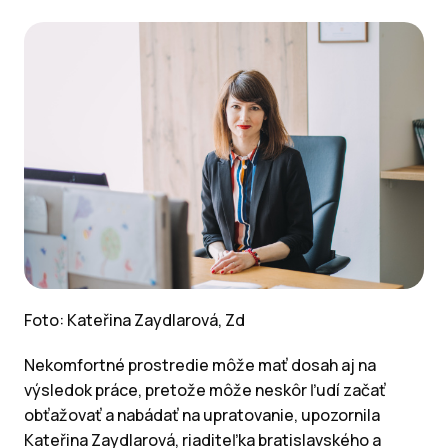
Foto: Kateřina Zaydlarová, Zd
Nekomfortné prostredie môže mať dosah aj na
výsledok práce, pretože môže neskôr ľudí začať
obťažovať a nabádať na upratovanie, upozornila
Kateřina Zaydlarová, riaditeľka bratislavského a