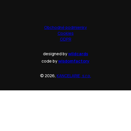
Obchodné podmienky
Cookies
GDPR
designed by
wildcards
code by
wisdomfactory
© 2026,
KANCELARIE, s.r.o.