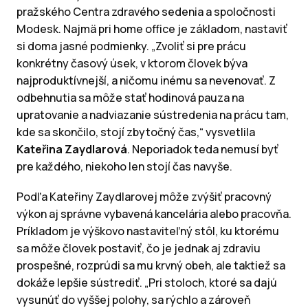
pražského Centra zdravého sedenia a spoločnosti
Modesk. Najmä pri home office je základom, nastaviť
si doma jasné podmienky. „Zvoliť si pre prácu
konkrétny časový úsek, v ktorom človek býva
najproduktívnejší, a ničomu inému sa nevenovať. Z
odbehnutia sa môže stať hodinová pauza na
upratovanie a nadviazanie sústredenia na prácu tam,
kde sa skončilo, stojí zbytočný čas,“ vysvetlila
Kateřina Zaydlarová
. Neporiadok teda nemusí byť
pre každého, niekoho len stojí čas navyše.
Podľa Kateřiny Zaydlarovej môže zvýšiť pracovný
výkon aj správne vybavená kancelária alebo pracovňa.
Príkladom je výškovo nastaviteľný stôl, ku ktorému
sa môže človek postaviť, čo je jednak aj zdraviu
prospešné, rozprúdi sa mu krvný obeh, ale taktiež sa
dokáže lepšie sústrediť. „Pri stoloch, ktoré sa dajú
vysunúť do vyššej polohy, sa rýchlo a zároveň