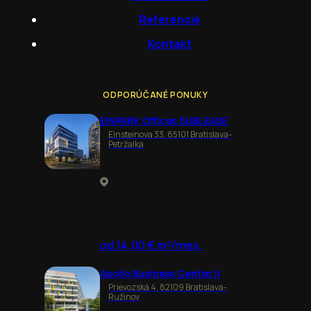
Referencie
Kontakt
ODPORÚČANÉ PONUKY
EINPARK Offices SUBLEASE
Einsteinova 33, 85101 Bratislava-
Petržalka
od 14,00 € m²/mes.
Apollo Business Center II
Prievozská 4, 82109 Bratislava-
Ružinov