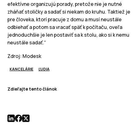
efektívne organizujú porady, pretože nie je nutné
zháňať stoličky a sadať si niekam do kruhu. Taktiež je
pre človeka, ktorí pracuje z domu a musí neustále
odbiehať a potom sa vracať späť k počítaču, oveľa
jednoduchšie je len postaviť sa k stolu, ako si k nemu
neustále sadať.“
Zdroj: Modesk
KANCELÁRIE
ĽUDIA
Zdieľajte tento článok