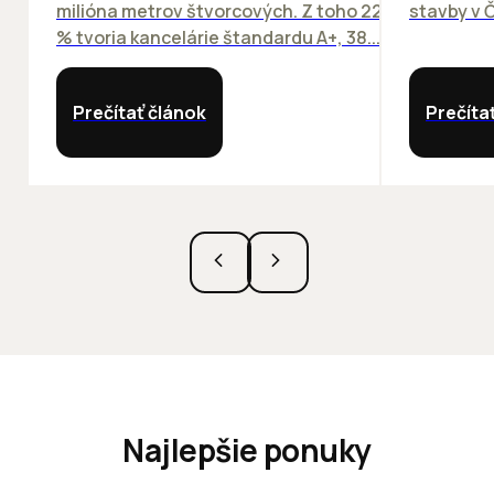
milióna metrov štvorcových. Z toho 22
stavby v Č
% tvoria kancelárie štandardu A+, 38...
Prečítať článok
Prečíta
Najlepšie ponuky