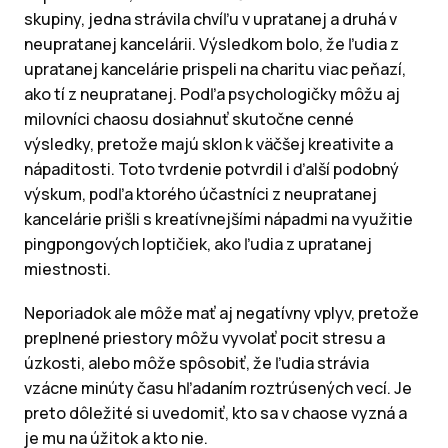
skupiny, jedna strávila chvíľu v upratanej a druhá v
neupratanej kancelárii. Výsledkom bolo, že ľudia z
upratanej kancelárie prispeli na charitu viac peňazí,
ako tí z neupratanej. Podľa psychologičky môžu aj
milovníci chaosu dosiahnuť skutočne cenné
výsledky, pretože majú sklon k väčšej kreativite a
nápaditosti. Toto tvrdenie potvrdil i ďalší podobný
výskum, podľa ktorého účastníci z neupratanej
kancelárie prišli s kreatívnejšími nápadmi na využitie
pingpongových loptičiek, ako ľudia z upratanej
miestnosti.
Neporiadok ale môže mať aj negatívny vplyv, pretože
preplnené priestory môžu vyvolať pocit stresu a
úzkosti, alebo môže spôsobiť, že ľudia strávia
vzácne minúty času hľadaním roztrúsených vecí. Je
preto dôležité si uvedomiť, kto sa v chaose vyzná a
je mu na úžitok a kto nie.