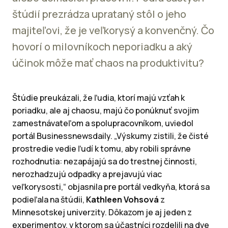
štúdií prezrádza uprataný stôl o jeho
majiteľovi, že je veľkorysý a konvenčný. Čo
hovorí o milovníkoch neporiadku a aký
účinok môže mať chaos na produktivitu?
Štúdie preukázali, že ľudia, ktorí majú vzťah k
poriadku, ale aj chaosu, majú čo ponúknuť svojim
zamestnávateľom a spolupracovníkom, uviedol
portál Businessnewsdaily. „Výskumy zistili, že čisté
prostredie vedie ľudí k tomu, aby robili správne
rozhodnutia: nezapájajú sa do trestnej činnosti,
nerozhadzujú odpadky a prejavujú viac
veľkorysosti,“ objasnila pre portál vedkyňa, ktorá sa
podieľala na štúdii,
Kathleen Vohsová
z
Minnesotskej univerzity. Dôkazom je aj jeden z
experimentov, v ktorom sa účastníci rozdelili na dve