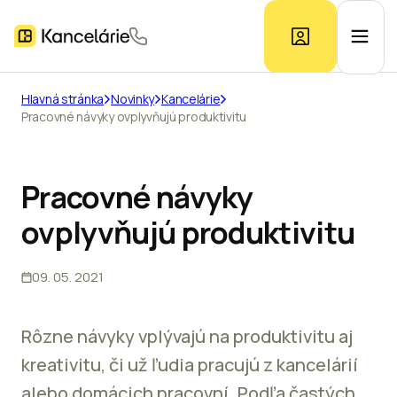
Hlavná stránka
Novinky
Kancelárie
Pracovné návyky ovplyvňujú produktivitu
Ponuka kancelárií
Prieskum trhu
Pracovné návyky
ovplyvňujú produktivitu
Kontakt
09. 05. 2021
Inzerát
Rôzne návyky vplývajú na produktivitu aj
kreativitu, či už ľudia pracujú z kancelárií
alebo domácich pracovní. Podľa častých