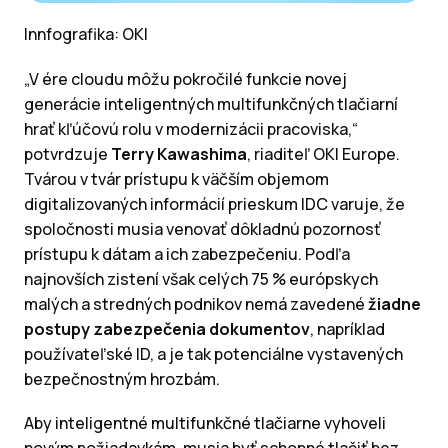
Innfografika: OKI
„V ére cloudu môžu pokročilé funkcie novej
generácie inteligentných multifunkčných tlačiarní
hrať kľúčovú rolu v modernizácii pracoviska,“
potvrdzuje
Terry Kawashima
, riaditeľ OKI Europe.
Tvárou v tvár prístupu k väčším objemom
digitalizovaných informácií prieskum IDC varuje, že
spoločnosti musia venovať dôkladnú pozornosť
prístupu k dátam a ich zabezpečeniu. Podľa
najnovších zistení však celých 75 % európskych
malých a stredných podnikov nemá zavedené
žiadne
postupy zabezpečenia dokumentov
, napríklad
používateľské ID, a je tak potenciálne vystavených
bezpečnostným hrozbám.
Aby inteligentné multifunkčné tlačiarne vyhoveli
novým požiadavkám, musia byť schopné tlačiť bez