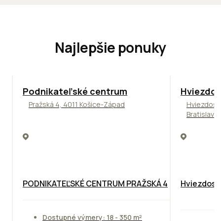
Najlepšie ponuky
ODPORÚČAME
ODPORÚČAM
Podnikateľské centrum
Hviezdos
Pražská 4, 4011 Košice-Západ
Hviezdosl
Bratislava
PODNIKATEĽSKÉ CENTRUM PRAŽSKÁ 4
Hviezdosla
Dostupné výmery: 18 - 350 m²