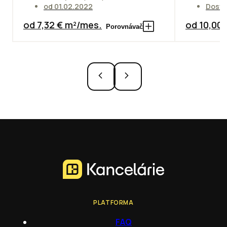
od 01.02.2022
Dostu
od 7,32 € m²/mes.
od 10,00
Porovnávač
PLATFORMA
FAQ