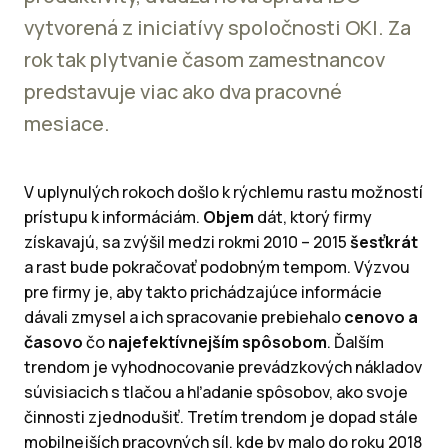
vytvorená z iniciatívy spoločnosti OKI. Za
rok tak plytvanie časom zamestnancov
predstavuje viac ako dva pracovné
mesiace.
V uplynulých rokoch došlo k rýchlemu rastu možností
prístupu k informáciám.
Objem
dát, ktorý firmy
získavajú, sa zvýšil medzi rokmi 2010 – 2015
šesťkrát
a rast bude pokračovať podobným tempom. Výzvou
pre firmy je, aby takto prichádzajúce informácie
dávali zmysel a ich spracovanie prebiehalo
cenovo a
časovo
čo
najefektívnejším spôsobom
. Ďalším
trendom je vyhodnocovanie prevádzkových nákladov
súvisiacich s tlačou a hľadanie spôsobov, ako svoje
činnosti zjednodušiť. Tretím trendom je dopad stále
mobilnejších pracovných síl, kde by malo do roku 2018