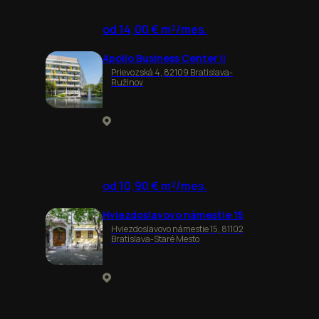
od 14,00 € m²/mes.
Apollo Business Center II
Prievozská 4, 82109 Bratislava-
Ružinov
od 10,90 € m²/mes.
Hviezdoslavovo námestie 15
Hviezdoslavovo námestie 15, 81102
Bratislava-Staré Mesto