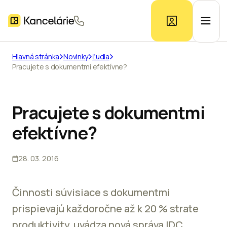
Hlavná stránka
Novinky
Ľudia
Pracujete s dokumentmi efektívne?
Ponuka kancelárií
Prieskum trhu
Pracujete s dokumentmi
efektívne?
Kontakt
28. 03. 2016
Inzerát
Činnosti súvisiace s dokumentmi
prispievajú každoročne až k 20 % strate
produktivity, uvádza nová správa IDC