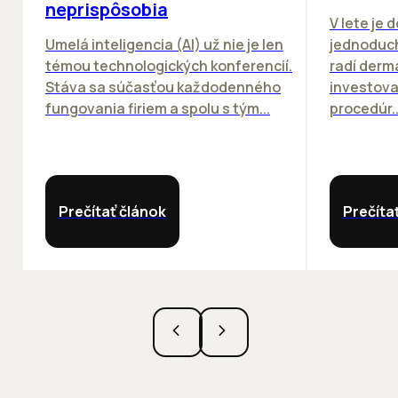
neprispôsobia
V lete je 
Umelá inteligencia (AI) už nie je len
jednoduch
témou technologických konferencií.
radí derm
Stáva sa súčasťou každodenného
investova
fungovania firiem a spolu s tým...
procedúr..
Prečítať článok
Prečíta