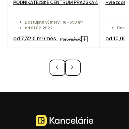
PODNIKATEĽSKÉ CENTRUM PRAŽSKÁ 4
Hviezdosla
Dostupné výmery: 18 - 350 m²
od 01.02.2022
Dostu
od 7,32 € m²/mes.
od 10,00
Porovnávač