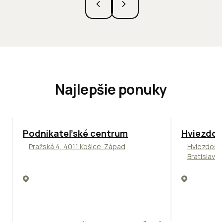
Najlepšie ponuky
ODPORÚČAME
ODPORÚČAM
Podnikateľské centrum
Hviezdos
Pražská 4, 4011 Košice-Západ
Hviezdosl
Bratislava