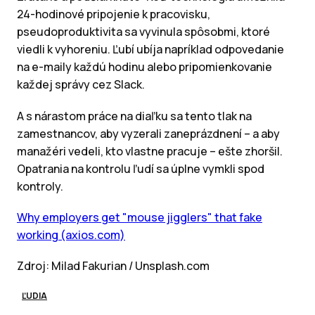
24-hodinové pripojenie k pracovisku,
pseudoproduktivita sa vyvinula spôsobmi, ktoré
viedli k vyhoreniu. Ľubí ubíja napríklad odpovedanie
na e-maily každú hodinu alebo pripomienkovanie
každej správy cez Slack.
A s nárastom práce na diaľku sa tento tlak na
zamestnancov, aby vyzerali zaneprázdnení – a aby
manažéri vedeli, kto vlastne pracuje – ešte zhoršil.
Opatrania na kontrolu ľudí sa úplne vymkli spod
kontroly.
Why employers get "mouse jigglers" that fake
working (axios.com)
Zdroj: Milad Fakurian / Unsplash.com
ĽUDIA