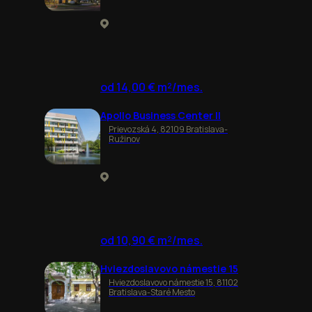
od 14,00 € m²/mes.
Apollo Business Center II
Prievozská 4, 82109 Bratislava-
Ružinov
od 10,90 € m²/mes.
Hviezdoslavovo námestie 15
Hviezdoslavovo námestie 15, 81102
Bratislava-Staré Mesto