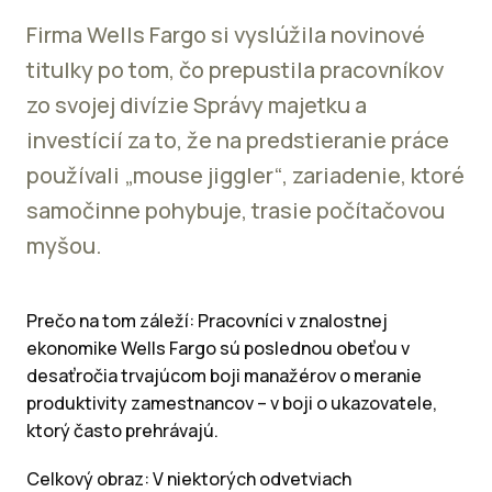
Firma Wells Fargo si vyslúžila novinové
titulky po tom, čo prepustila pracovníkov
zo svojej divízie Správy majetku a
investícií za to, že na predstieranie práce
používali „mouse jiggler“, zariadenie, ktoré
samočinne pohybuje, trasie počítačovou
myšou.
Prečo na tom záleží: Pracovníci v znalostnej
ekonomike Wells Fargo sú poslednou obeťou v
desaťročia trvajúcom boji manažérov o meranie
produktivity zamestnancov – v boji o ukazovatele,
ktorý často prehrávajú.
Celkový obraz: V niektorých odvetviach