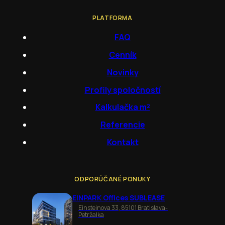
PLATFORMA
FAQ
Cenník
Novinky
Profily spoločností
Kalkulačka m²
Referencie
Kontakt
ODPORÚČANÉ PONUKY
EINPARK Offices SUBLEASE
Einsteinova 33, 85101 Bratislava-
Petržalka