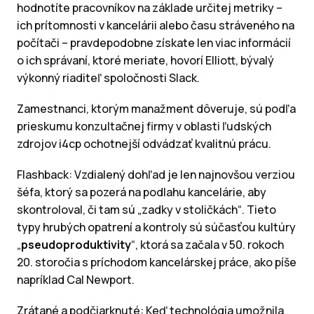
hodnotíte pracovníkov na základe určitej metriky –
ich prítomnosti v kancelárii alebo času stráveného na
počítači – pravdepodobne získate len viac informácií
o ich správaní, ktoré meriate, hovorí Elliott, bývalý
výkonný riaditeľ spoločnosti Slack.
Zamestnanci, ktorým manažment dôveruje, sú podľa
prieskumu konzultačnej firmy v oblasti ľudských
zdrojov i4cp ochotnejší odvádzať kvalitnú prácu.
Flashback: Vzdialený dohľad je len najnovšou verziou
šéfa, ktorý sa pozerá na podlahu kancelárie, aby
skontroloval, či tam sú „zadky v stoličkách“. Tieto
typy hrubých opatrení a kontroly sú súčasťou kultúry
„
pseudoproduktivity
“, ktorá sa začala v 50. rokoch
20. storočia s príchodom kancelárskej práce, ako píše
napríklad Cal Newport.
Zrátané a podčiarknuté: Keď technológia umožnila