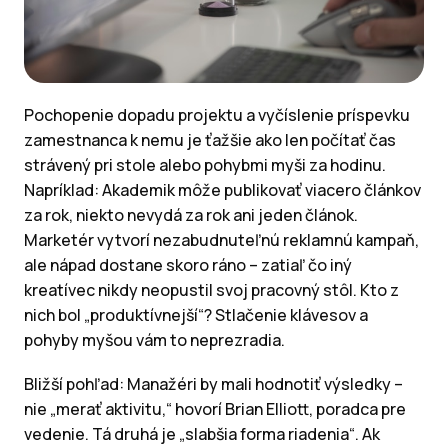
Pochopenie dopadu projektu a vyčíslenie príspevku
zamestnanca k nemu je ťažšie ako len počítať čas
strávený pri stole alebo pohybmi myši za hodinu.
Napríklad: Akademik môže publikovať viacero článkov
za rok, niekto nevydá za rok ani jeden článok.
Marketér vytvorí nezabudnuteľnú reklamnú kampaň,
ale nápad dostane skoro ráno – zatiaľ čo iný
kreatívec nikdy neopustil svoj pracovný stôl. Kto z
nich bol „produktívnejší“? Stlačenie klávesov a
pohyby myšou vám to neprezradia.
Bližší pohľad: Manažéri by mali hodnotiť výsledky –
nie „merať aktivitu,“ hovorí Brian Elliott, poradca pre
vedenie. Tá druhá je „slabšia forma riadenia“. Ak