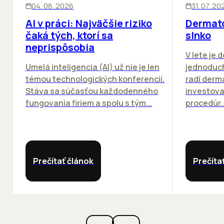
ĽUDIA
INOVÁCIE
ĽUDIA
04. 08. 2026
31. 07. 20
AI v práci: Najväčšie riziko
Dermato
čaká tých, ktorí sa
slnko
neprispôsobia
V lete je 
Umelá inteligencia (AI) už nie je len
jednoduch
témou technologických konferencií.
radí derm
Stáva sa súčasťou každodenného
investova
fungovania firiem a spolu s tým...
procedúr..
Prečítať článok
Prečíta