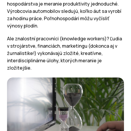
hospodárstva je meranie produktivity jednoduché.
Výrobcovia automobilov sledujú, koľko áut sa vyrobí
za hodinu práce. Poľnohospodári môžu vyčísliť
výnosy plodín.
Ale znalostní pracovníci (knowledge workers)? Ľudia
v strojárstve, financiách, marketingu (dokonca aj v
žurnalistike!) vykonávajú zložité, kreatívne,
interdisciplinárne úlohy, ktorých meranie je
zložitejšie.