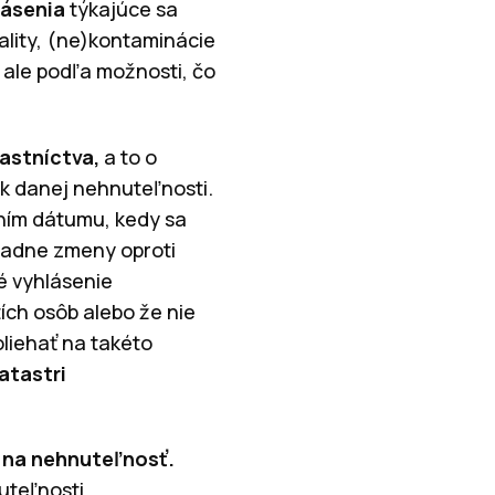
lásenia
týkajúce sa
vality, (ne)kontaminácie
 ale podľa možnosti, čo
lastníctva,
a to o
 k danej nehnuteľnosti.
ením dátumu, kedy sa
žiadne zmeny oproti
é vyhlásenie
ích osôb alebo že nie
oliehať na takéto
atastri
na nehnuteľnosť.
uteľnosti.