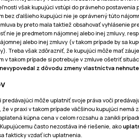
osti však kupujúci vstúpi do právneho postavenia p
m bez ďalšieho kupujúci nie je oprávnený túto nájo
zmluva by preto mala taktiež obsahovať vyhlásenie p
ť nie je predmetom nájomnej alebo inej zmluvy, resp
nájomnej alebo inej zmluvy (v takom prípade by sa ku
). Treba však zdôrazniť, že kupujúci môže mať záujem
 v takom prípade si potrebuje v zmluve ošetriť situác
nevypovedal z dôvodu zmeny vlastníctva nehnute
ov
i predávajúci môže uplatniť svoje práva voči predáva
 že v praxi v takom prípade väčšinou kupujúci nemá z
 zaplatená kúpna cena v celom rozsahu a zanikli príp
. Kupujúcemu často nezostáva iné riešenie, ako
uplatn
a fakticky vzdať ich uplatnenia.