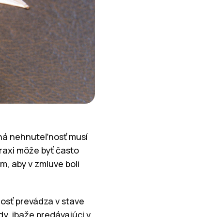
aná nehnuteľnosť musí
praxi môže byť často
om, aby v zmluve boli
nosť prevádza v stave
y, ibaže predávajúci v