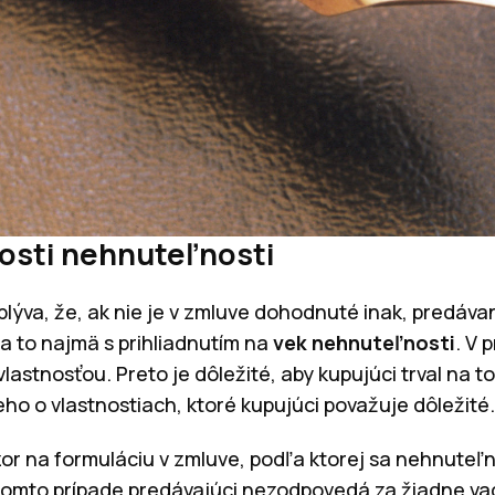
osti nehnuteľnosti
lýva, že, ak nie je v zmluve dohodnuté inak, predáv
 a to najmä s prihliadnutím na
vek nehnuteľnosti
. V 
lastnosťou. Preto je dôležité, aby kupujúci trval na t
ho o vlastnostiach, ktoré kupujúci považuje dôležité.
zor na formuláciu v zmluve, podľa ktorej sa nehnuteľ
akomto prípade predávajúci nezodpovedá za žiadne vad