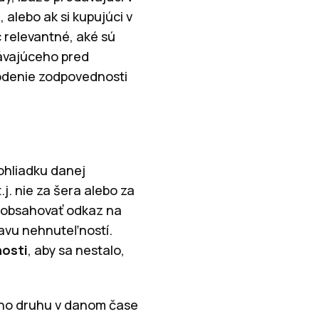
alebo ak si kupujúci v
c relevantné, aké sú
ávajúceho pred
odenie zodpovednosti
ohliadku danej
 t.j. nie za šera alebo za
a obsahovať odkaz na
tavu nehnuteľností.
nosti
, aby sa nestalo,
ého druhu v danom čase