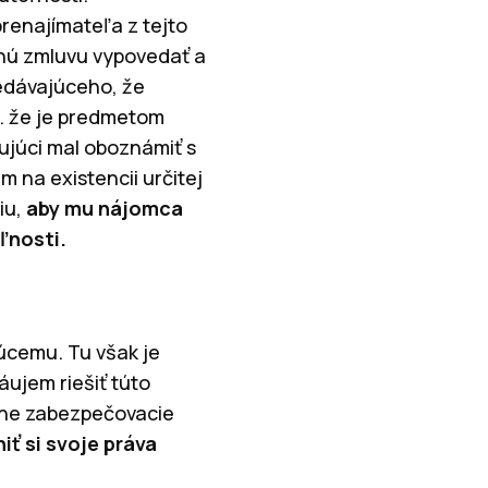
renajímateľa z tejto
mnú zmluvu vypovedať a
redávajúceho, že
. že je predmetom
pujúci mal oboznámiť s
 na existencii určitej
iu,
aby mu nájomca
ľnosti.
júcemu. Tu však je
áujem riešiť túto
adne zabezpečovacie
iť si svoje práva