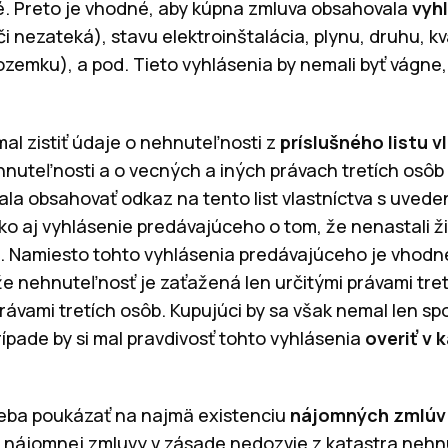
é. Preto je vhodné, aby kúpna zmluva obsahovala
vyh
či nezateká), stavu elektroinštalácia, plynu, druhu, k
ozemku), a pod. Tieto vyhlásenia by nemali byť vágne,
mal zistiť údaje o nehnuteľnosti z
príslušného listu v
hnuteľnosti a o vecných a iných právach tretích osôb
ala obsahovať odkaz na tento list vlastníctva s uved
 ako aj vyhlásenie predávajúceho o tom, že nenastali 
va. Namiesto tohto vyhlásenia predávajúceho je vhodn
e nehnuteľnosť je zaťažená len určitými právami tret
ávami tretích osôb. Kupujúci by sa však nemal len sp
ípade by si mal pravdivosť tohto vyhlásenia
overiť v k
eba poukázať na najmä existenciu
nájomných zmlúv 
ii nájomnej zmluvy v zásade nedozvie z katastra nehn