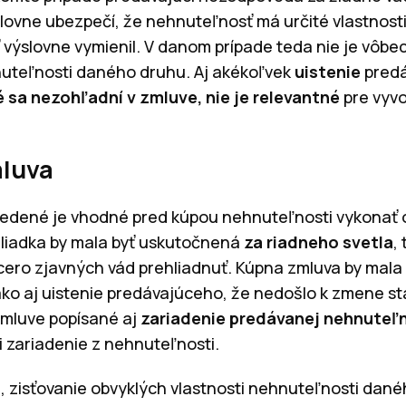
ovne ubezpečí, že nehnuteľnosť má určité vlastnosti, 
 výslovne vymienil. V danom prípade teda nie je vôbe
nuteľnosti daného druhu. Aj akékoľvek
uistenie
pred
é sa nezohľadní v zmluve, nie je relevantné
pre vyv
mluva
edené je vhodné pred kúpou nehnuteľnosti vykonať 
hliadka by mala byť uskutočnená
za riadneho svetla
,
cero zjavných vád prehliadnuť. Kúpna zmluva by mal
ako aj uistenie predávajúceho, že nedošlo k zmene s
zmluve popísané aj
zariadenie predávanej nehnuteľ
i zariadenie z nehnuteľnosti.
, zisťovanie obvyklých vlastnosti nehnuteľnosti dan