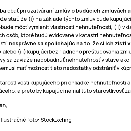
ba dbať pri uzatváraní
zmlúv o budúcich zmluvách a
že stať, že (i) na základe týchto zmlúv bude kupujúci
ebude môcť vymieniť vlastnosti nehnuteľnosti, (ii) v
ích osôb, ktoré budú evidované v katastri nehnuteľnost
stí,
nesprávne sa spoliehajúc na to, že si ich zistí 
y
alebo (iii) kupujúci bez riadneho preštudovania zm
vy sa zaviaže nadobudnúť nehnuteľnosť v stave ako sto
emusí mať možnosť tieto nedostatky odstrániť v kúp
arostlivosti kupujúceho pri ohliadke nehnuteľnosti a 
úceho, a preto by kupujúci nemal túto starostlivosť z
an,
 Ilustračné foto: Stock.xchng