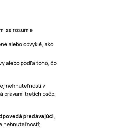
mi sa rozumie
ené alebo obvyklé, ako
y alebo podľa toho, čo
ej nehnuteľnosti v
á právami tretích osôb,
dpovedá predávajúci
,
ie nehnuteľností;