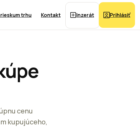
rieskum trhu
Kontakt
Inzerát
Prihlásiť
 kúpe
kúpnu cenu
am kupujúceho,