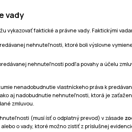
ve vady
u vykazovať faktické a právne vady. Faktickými vada
predávanej nehnuteľnosti, ktoré boli výslovne vymien
predávanej nehnuteľnosti podľa povahy a účelu zmluv
zumie nenadobudnutie vlastníckeho práva k predávan
ako aj nadobudnutie nehnuteľnosti, ktorá je zaťažen
adané zmluvou.
hnuteľnosti (musí ísť o odplatný prevod) v zásade
zo
 alebo o vady, ktoré možno zistiť z príslušnej evidenc