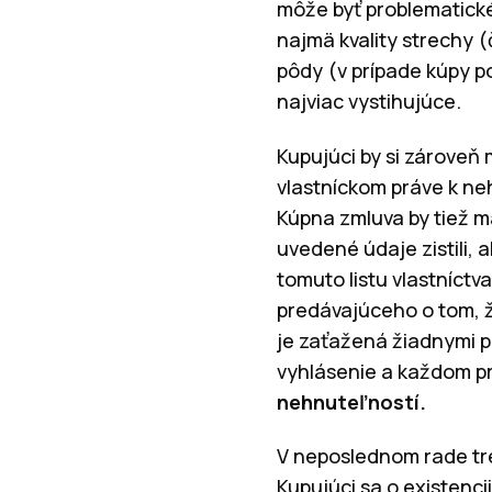
môže byť problematick
najmä kvality strechy (
pôdy (v prípade kúpy p
najviac vystihujúce.
Kupujúci by si zároveň 
vlastníckom práve k ne
Kúpna zmluva by tiež m
uvedené údaje zistili,
tomuto listu vlastníct
predávajúceho o tom, ž
je zaťažená žiadnymi pr
vyhlásenie a každom pr
nehnuteľností.
V neposlednom rade tr
Kupujúci sa o existenc