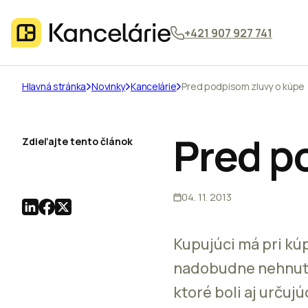
+421 907 927 741
Hlavná stránka
Novinky
Kancelárie
Pred podpisom zluvy o kúpe
Pred p
Zdieľajte tento článok
04. 11. 2013
Kupujúci má pri kú
nadobudne nehnut
ktoré boli aj urču