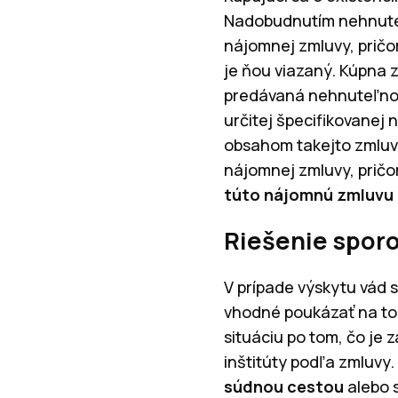
Nadobudnutím nehnuteľn
nájomnej zmluvy, pričo
je ňou viazaný. Kúpna 
predávaná nehnuteľnos
určitej špecifikovanej 
obsahom takejto zmluvy
nájomnej zmluvy, pričom
túto nájomnú zmluvu 
Riešenie spor
V prípade výskytu vád s
vhodné poukázať na to,
situáciu po tom, čo je
inštitúty podľa zmluvy
súdnou cestou
alebo s