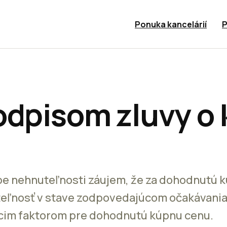
Ponuka kancelárií
P
odpisom zluvy o
pe nehnuteľnosti záujem, že za dohodnutú 
eľnosť v stave zodpovedajúcom očakávani
júcim faktorom pre dohodnutú kúpnu cenu.