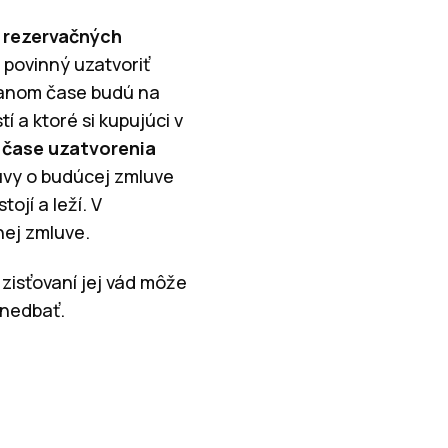
 rezervačných
 povinný uzatvoriť
 danom čase budú na
í a ktoré si kupujúci v
v čase uzatvorenia
luvy o budúcej zmluve
jí a leží. V
nej zmluve.
zisťovaní jej vád môže
anedbať.