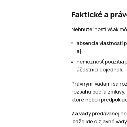
Faktické a prá
Nehnuteľnosti však môž
absencia vlastností 
aj
nemožnosť použitia 
účastníci dojednali.
Právnymi vadami sa ro
rozsahu podľa zmluvy, 
ktoré neboli predpokl
Za vad
y predávanej ne
ibaže ide o zjavné vady