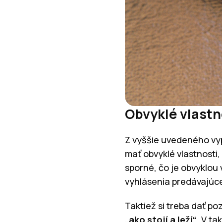
Obvyklé vlastn
Z vyššie uvedeného vyp
mať obvyklé vlastnosti,
sporné, čo je obvyklou v
vyhlásenia predávajúce
Taktiež si treba dať po
„ako stojí a leží“
. V t