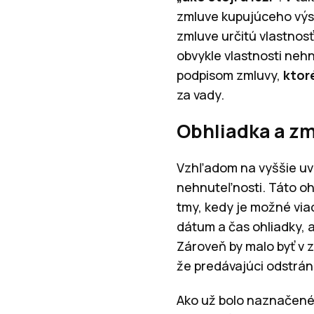
zmluve kupujúceho výsl
zmluve určitú vlastnosť
obvykle vlastnosti neh
podpisom zmluvy,
ktor
za vady.
Obhliadka a z
Vzhľadom na vyššie uv
nehnuteľnosti. Táto o
tmy, kedy je možné via
dátum a čas ohliadky, 
Zároveň by malo byť v 
že predávajúci odstrán
Ako už bolo naznačené