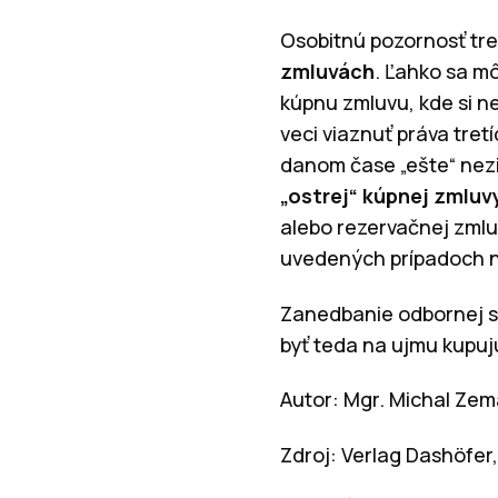
Osobitnú pozornosť tre
zmluvách
. Ľahko sa mô
kúpnu zmluvu, kde si n
veci viaznuť práva tret
danom čase „ešte“ nezi
„ostrej“ kúpnej zmluv
alebo rezervačnej zmlu
uvedených prípadoch n
Zanedbanie odbornej st
byť teda na ujmu kupuj
Autor: Mgr. Michal Zem
Zdroj: Verlag Dashöfer,