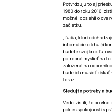
Potvrdzujú to aj priesk
1980 do roku 2016, zisti
možné, dosiahli o dva r
začiatku.
„Ľudia, ktorí odchádzaj
informácie o trhu či k
budete svoj krok ľutova
potrebné myslieť na to
založené na odborníkoc
bude ich musieť získať 
teraz.
Sledujte potreby a bu
Vedci zistili, že po vln
pokles spokojnosti s pr