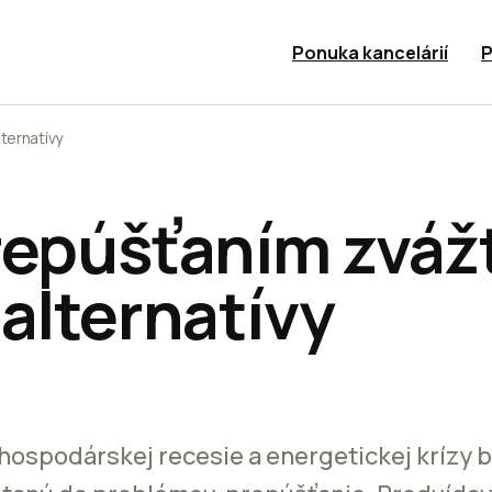
Ponuka kancelárií
P
ternatívy
repúšťaním zváž
alternatívy
hospodárskej recesie a energetickej krízy b