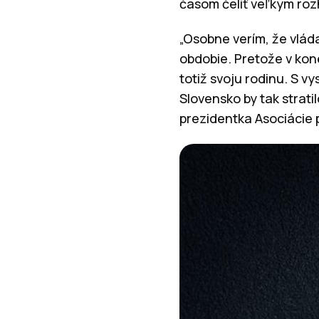
časom čeliť veľkým ro
„Osobne verím, že vlád
obdobie. Pretože v ko
totiž svoju rodinu. S 
Slovensko by tak strat
prezidentka Asociácie