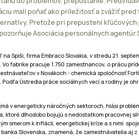
ostanú do problémov, prepúšťanie. Predvída
uáciu mali poňať ako príležitosť a zvážiť pr
ternatívy. Pretože pri prepustení kľúčovýc
, upozorňuje Asociácia personálnych agentúr
 na Spiši, firma Embraco Slovakia, v stredu 21. sept
Vo fabrike pracuje 1 750 zamestnancov, o prácu príd
estnávateľov v Novákoch - chemická spoločnosť Fort
Podľa Ústredia práce sociálnych vecí a rodiny je o
ajmä v energeticky náročných sektoroch, hlási problé
ia, ktoré dlhodobo bojujú s nedostatkom pracovnej sil
m smerom k inflácii, energetickej kríze a s nimi spo
banka Slovenska, znamená, že zamestnávatelia aj z 