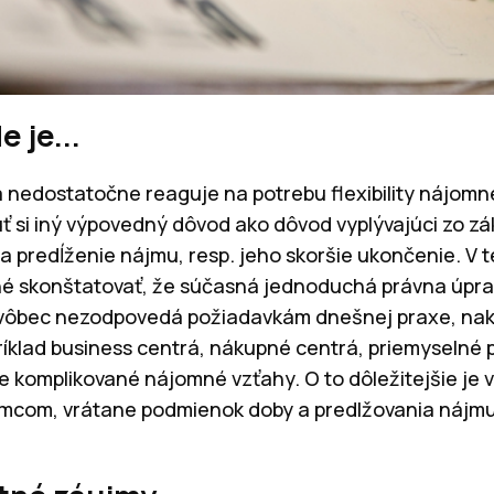
 je...
 nedostatočne reaguje na potrebu flexibility nájom
si iný výpovedný dôvod ako dôvod vyplývajúci zo z
 predĺženie nájmu, resp. jeho skoršie ukončenie. V te
é skonštatovať, že súčasná jednoduchá právna úpr
 vôbec nezodpovedá požiadavkám dnešnej praxe, nako
íklad business centrá, nákupné centrá, priemyselné pa
ace komplikované nájomné vzťahy. O to dôležitejšie je
mcom, vrátane podmienok doby a predlžovania nájm