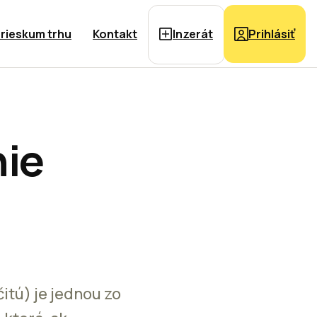
rieskum trhu
Kontakt
Inzerát
Prihlásiť
nie
itú) je jednou zo