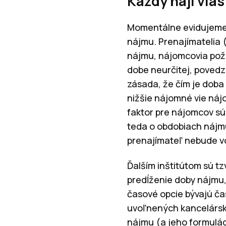
Každý háji vla
Momentálne evidujeme 
nájmu. Prenajímatelia 
nájmu, nájomcovia požad
dobe neurčitej, poved
zásada, že čím je doba
nižšie nájomné vie nájo
faktor pre nájomcov súh
teda o obdobiach nájmu
prenajímateľ nebude v
Ďalším inštitútom sú tz
predĺženie doby nájmu,
časové opcie bývajú ča
uvoľnených kancelársky
nájmu (a jeho formulác