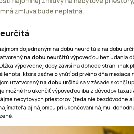
ostí nájomnej zmluvy na nebytové priestory,
omná zmluva bude neplatná.
neurčitá
 nájmom dojednaným na dobu neurčitú a na dobu urči
zatvorený
na dobu neurčitú
výpoveďou bez udania dô
ĺžka výpovednej doby závisí na dohode strán, inak p
 lehota, ktorá začne plynúť od prvého dňa mesiaca 
ájom uzatvorený
na dobu určitú
sa v zásade skončí up
 je možné ho ukončiť výpoveďou iba z dôvodov taxat
ájme nebytových priestorov (teda nie bezdôvodne a
najímateľa aj nájomcu pri ukončovaní nájmu dohodn
zené.