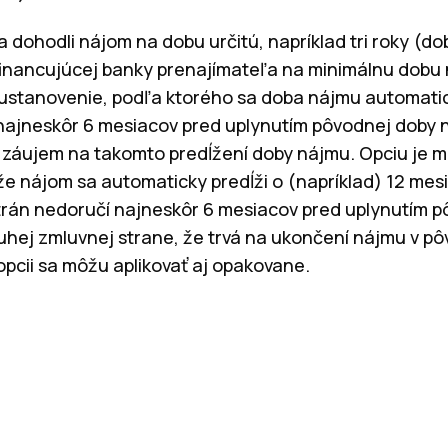
 dohodli nájom na dobu určitú, napríklad tri roky (d
financujúcej banky prenajímateľa na minimálnu dobu
stanovenie, podľa ktorého sa doba nájmu automatick
najneskôr 6 mesiacov pred uplynutím pôvodnej doby
 záujem na takomto predĺžení doby nájmu. Opciu je m
že nájom sa automaticky predĺži o (napríklad) 12 mesi
trán nedoručí najneskôr 6 mesiacov pred uplynutím 
hej zmluvnej strane, že trvá na ukončení nájmu v p
opcii sa môžu aplikovať aj opakovane.