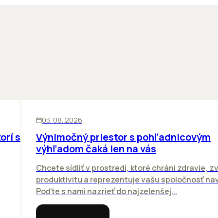
KANCELÁRIE
03. 08. 2026
orí sa
Výnimočný priestor s pohľadnicovým
výhľadom čaká len na vás
Chcete sídliť v prostredí, ktoré chráni zdravie, z
produktivitu a reprezentuje vašu spoločnosť n
Poďte s nami nazrieť do najzelenšej...