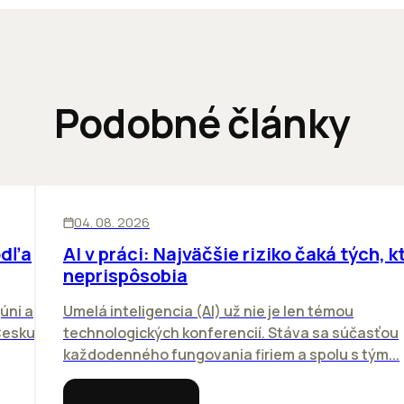
Podobné články
ĽUDIA
INOVÁCIE
04. 08. 2026
odľa
AI v práci: Najväčšie riziko čaká tých, kt
neprispôsobia
úni a
Umelá inteligencia (AI) už nie je len témou
Česku.
technologických konferencií. Stáva sa súčasťou
každodenného fungovania firiem a spolu s tým...