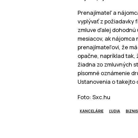
Prenajímateľ a nájomca
vyplývať z požiadavky 
zmluve ďalej dohodnú u
mesiacov, ak nájomca 
prenajímateľovi, že má
opačne, napríklad tak, 
žiadna zo zmluvných s
písomné oznámenie dru
Ustanovenia o takejto 
Foto: Sxc.hu
KANCELÁRIE
ĽUDIA
BIZNIS