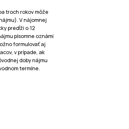
oba troch rokov môže
 nájmu). V nájomnej
y predĺži o 12
 nájmu písomne oznámi
ožno formulovať aj
acov, v prípade, ak
pôvodnej doby nájmu
ôvodnom termíne.