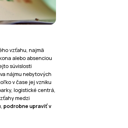
ného vzťahu, najmä
ákona alebo absenciou
jto súvislosti
ava nájmu nebytových
ľko v čase jej vzniku
rky, logistické centrá,
 vzťahy medzi
u,
podrobne upraviť v