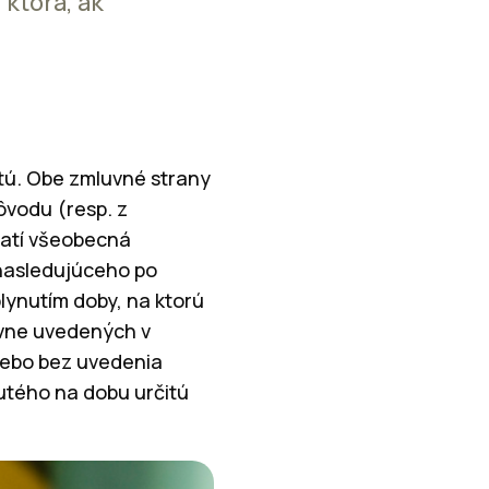
 ktorá, ak
tú. Obe zmluvné strany
vodu (resp. z
latí všeobecná
nasledujúceho po
lynutím doby, na ktorú
ívne uvedených v
lebo bez uvedenia
utého na dobu určitú