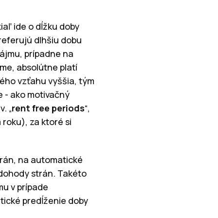
aľ ide o dĺžku doby
referujú dlhšiu dobu
nájmu, prípadne na
e, absolútne platí
ného vzťahu vyššia, tým
e - ako motivačný
. „
rent free periods
“,
oku), za ktoré si
trán, na automatické
 dohody strán. Takéto
mu v prípade
tické predĺženie doby