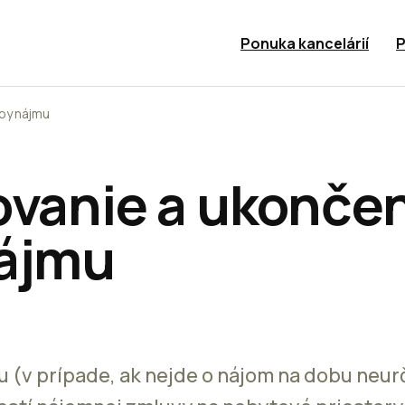
Ponuka kancelárií
P
oby nájmu
ovanie a ukonče
ájmu
 (v prípade, ak nejde o nájom na dobu neurč