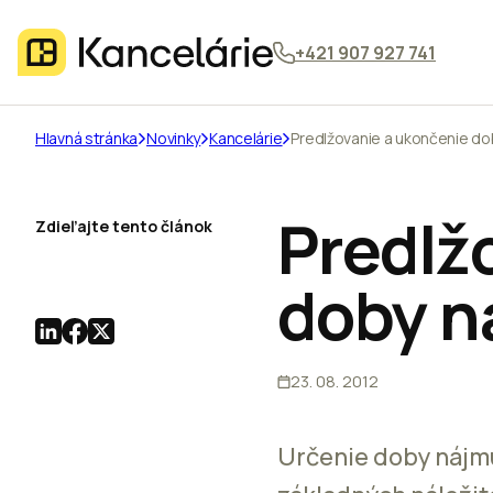
+421 907 927 741
Hlavná stránka
Novinky
Kancelárie
Predlžovanie a ukončenie d
Predlž
Zdieľajte tento článok
doby n
23. 08. 2012
Určenie doby nájmu