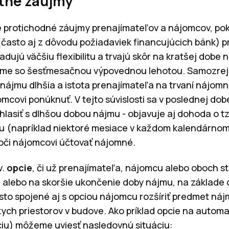
stné záujmy
protichodné záujmy prenajímateľov a nájomcov, poki
(často aj z dôvodu požiadaviek financujúcich bánk) p
ujú väčšiu flexibilitu a trvajú skôr na kratšej dobe 
zme so šesťmesačnou výpovednou lehotou. Samozrejm
 nájmu dlhšia a istota prenajímateľa na trvaní nájom
mcovi ponúknuť. V tejto súvislosti sa v poslednej dob
lasiť s dlhšou dobou nájmu - objavuje aj dohoda o tzv
 (napríklad niektoré mesiace v každom kalendárnom r
oči nájomcovi účtovať nájomné.
v.
opcie
, či už prenajímateľa, nájomcu alebo oboch s
 alebo na skoršie ukončenie doby nájmu, na základe
sto spojené aj s opciou nájomcu rozšíriť predmet náj
ch priestorov v budove. Ako príklad opcie na automa
iu) môžeme uviesť nasledovnú situáciu: