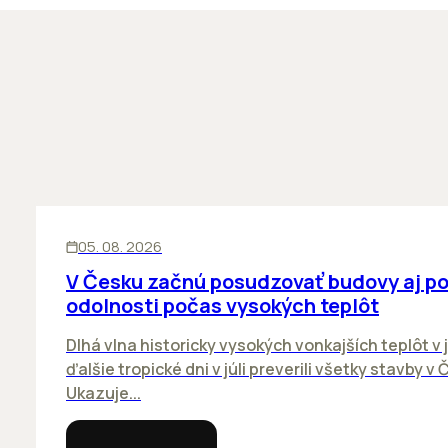
KANCELÁRIE
05. 08. 2026
V Česku začnú posudzovať budovy aj p
odolnosti počas vysokých teplôt
Dlhá vlna historicky vysokých vonkajších teplôt v j
ďalšie tropické dni v júli preverili všetky stavby v 
Ukazuje...