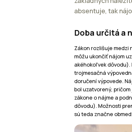
základných náležit
absentuje, tak náj
Doba určitá a 
Zákon rozlišuje medzi
môžu ukončiť nájom u
akéhokoľvek dôvodu). D
trojmesačná výpovedná
doručení výpovede. N
bol uzatvorený, pričom
zákone o nájme a podn
dôvodu). Možnosti pre
sú teda značne obmed