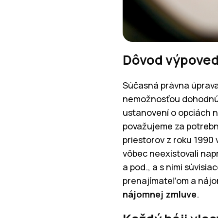
Dôvod výpovede
Súčasná právna úprava
nemožnosťou dohodnúť 
ustanovení o opciách na
považujeme za potrebn
priestorov z roku 1990
vôbec neexistovali napr
a pod., a s nimi súvisi
prenajímateľom a nájo
nájomnej zmluve
.