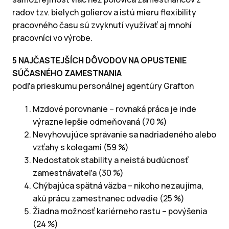
radov tzv. bielych golierov a istú mieru flexibility
pracovného času sú zvyknutí využívať aj mnohí
pracovníci vo výrobe.
5 NAJČASTEJŠÍCH DÔVODOV NA OPUSTENIE
SÚČASNÉHO ZAMESTNANIA
podľa prieskumu personálnej agentúry Grafton
Mzdové porovnanie – rovnaká práca je inde
výrazne lepšie odmeňovaná (70 %)
Nevyhovujúce správanie sa nadriadeného alebo
vzťahy s kolegami (59 %)
Nedostatok stability a neistá budúcnosť
zamestnávateľa (30 %)
Chýbajúca spätná väzba – nikoho nezaujíma,
akú prácu zamestnanec odvedie (25 %)
Žiadna možnosť kariérneho rastu – povýšenia
(24 %)