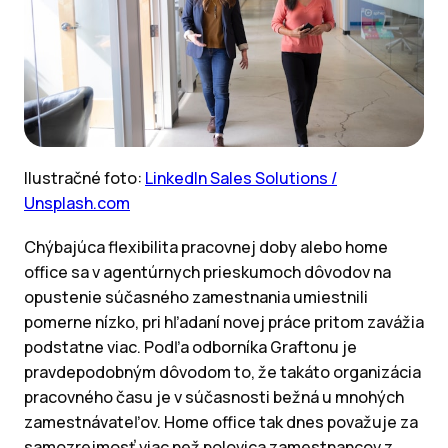
Ilustračné foto:
LinkedIn Sales Solutions /
Unsplash.com
Chýbajúca flexibilita pracovnej doby alebo home
office sa v agentúrnych prieskumoch dôvodov na
opustenie súčasného zamestnania umiestnili
pomerne nízko, pri hľadaní novej práce pritom zavážia
podstatne viac. Podľa odborníka Graftonu je
pravdepodobným dôvodom to, že takáto organizácia
pracovného času je v súčasnosti bežná u mnohých
zamestnávateľov. Home office tak dnes považuje za
samozrejmosť viac než polovica zamestnancov z