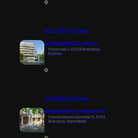
od 14,00 € m²/mes.
Apollo Business Center II
Prievozská 4, 82109 Bratislava-
Ružinov
od 10,90 € m²/mes.
Hviezdoslavovo námestie 15
Hviezdoslavovo námestie 15, 81102
Bratislava-Staré Mesto