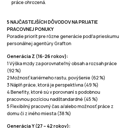
práce ohrozená.
5 NAJČASTEJŠÍCH DÔVODOV NA PRIJATIE
PRACOVNEJ PONUKY
Poradie priorít pre rôzne generácie podľa prieskumu
personálnej agentúry Grafton
Generácia Z (16-26 rokov):
1 Výška mzdy za porovnateľný obsah a rozsah práce
(92 %)
2 Možnosť kariérneho rastu, povýšenie (62 %)
3 Náplň práce, ktorá je perspektívna (49 %)
4 Benefity, ktoré sú v porovnaní s podobnou
pracovnou pozíciou nadštandardné (45 %)
5 Flexibilný pracovný čas a/alebo možnosť práce z
domu či z iného miesta (38 %)
Generácia Y (27 – 42 rokov):