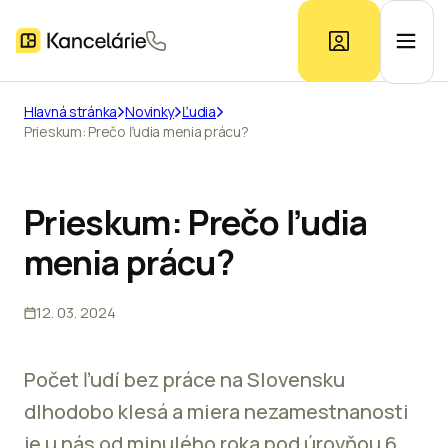
Hlavná stránka
Novinky
Ľudia
Prieskum: Prečo ľudia menia prácu?
Ponuka kancelárií
Prieskum trhu
Prieskum: Prečo ľudia
menia prácu?
Kontakt
12. 03. 2024
Inzerát
Počet ľudí bez práce na Slovensku
dlhodobo klesá a miera nezamestnanosti
je u nás od minulého roka pod úrovňou 6