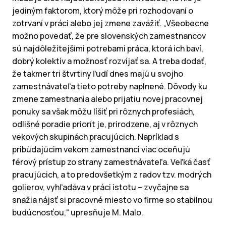
jediným faktorom, ktorý môže pri rozhodovaní o
zotrvaní v práci alebo jej zmene zavážiť. „Všeobecne
možno povedať, že pre slovenských zamestnancov
sú najdôležitejšími potrebami práca, ktorá ich baví,
dobrý kolektív a možnosť rozvíjať sa. A treba dodať,
že takmer tri štvrtiny ľudí dnes majú u svojho
zamestnávateľa tieto potreby naplnené. Dôvody ku
zmene zamestnania alebo prijatiu novej pracovnej
ponuky sa však môžu líšiť pri rôznych profesiách,
odlišné poradie priorít je, prirodzene, aj v rôznych
vekových skupinách pracujúcich. Napríklad s
pribúdajúcim vekom zamestnanci viac oceňujú
férový prístup zo strany zamestnávateľa. Veľká časť
pracujúcich, a to predovšetkým z radov tzv. modrých
golierov, vyhľadáva v práci istotu – zvyčajne sa
snažia nájsť si pracovné miesto vo firme so stabilnou
budúcnosťou,“ upresňuje M. Malo.