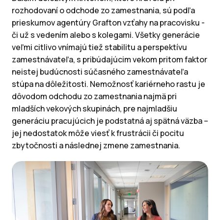
rozhodovaní o odchode zo zamestnania, sú podľa
prieskumov agentúry Grafton vzťahy na pracovisku -
či už s vedením alebo s kolegami. Všetky generácie
veľmi citlivo vnímajú tiež stabilitu a perspektívu
zamestnávateľa, s pribúdajúcim vekom pritom faktor
neistej budúcnosti súčasného zamestnávateľa
stúpa na dôležitosti. Nemožnosť kariérneho rastu je
dôvodom odchodu zo zamestnania najmä pri
mladších vekových skupinách, pre najmladšiu
generáciu pracujúcich je podstatná aj spätná väzba –
jej nedostatok môže viesť k frustrácii či pocitu
zbytočnosti a následnej zmene zamestnania.