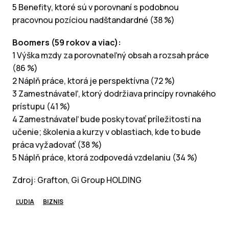
5 Benefity, ktoré sú v porovnaní s podobnou
pracovnou pozíciou nadštandardné (38 %)
Boomers (59 rokov a viac):
1 Výška mzdy za porovnateľný obsah a rozsah práce
(86 %)
2 Náplň práce, ktorá je perspektívna (72 %)
3 Zamestnávateľ, ktorý dodržiava princípy rovnakého
prístupu (41 %)
4 Zamestnávateľ bude poskytovať príležitosti na
učenie; školenia a kurzy v oblastiach, kde to bude
práca vyžadovať (38 %)
5 Náplň práce, ktorá zodpovedá vzdelaniu (34 %)
Zdroj: Grafton, Gi Group HOLDING
ĽUDIA
BIZNIS