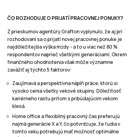
ČO ROZHODUJE O PRIJATÍ PRACOVNEJ PONUKY?
Z prieskumov agentúry Grafton vyplynulo, že aj pri
rozhodovaní sa o prijatí novej pracovnej ponuke je
najdôležitejšia výška mzdy - a to u viac než 80 %
respondentov naprieč všetkými generáciami. Okrem
finančného ohodnotenia však môže významne
zavážiť aj týchto 5 faktorov:
Zaujímavá a perspektívna náplň práce, ktorú si
vysoko cenia všetky vekové skupiny. Dôležitosť
kariérneho rastu pritom s pribúdajúcim vekom
klesá.
Home office a flexibilný pracovný čas preferujú
najmä generácie X a Y, čo potvrdzuje, že ľudia v
tomto veku potrebujú mať možnosť optimálne