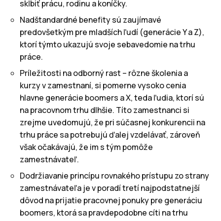
skĺbiť prácu, rodinu a koníčky.
Nadštandardné benefity sú zaujímavé
predovšetkým pre mladších ľudí (generácie Y a Z),
ktorí týmto ukazujú svoje sebavedomie na trhu
práce.
Príležitosti na odborný rast – rôzne školenia a
kurzy v zamestnaní, si pomerne vysoko cenia
hlavne generácie boomers a X, teda ľudia, ktorí sú
na pracovnom trhu dlhšie. Títo zamestnanci si
zrejme uvedomujú, že pri súčasnej konkurencii na
trhu práce sa potrebujú ďalej vzdelávať, zároveň
však očakávajú, že im s tým pomôže
zamestnávateľ.
Dodržiavanie princípu rovnakého prístupu zo strany
zamestnávateľa je v poradí tretí najpodstatnejší
dôvod na prijatie pracovnej ponuky pre generáciu
boomers, ktorá sa pravdepodobne cíti na trhu