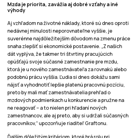
Mzda je priorita, zavážia aj dobré vzťahy a iné
výhody
Aj vzhľadom na životné náklady, ktoré sú dnes oproti
nedávnej minulosti neporovnateľne vyššie, je
suverénne najdôležitejším dôvodom na zmenu práce
snaha zlepšiť si ekonomické postavenie. „Z našich
dát vyplýva, že takmer tri štvrtiny pracujúcich
opúšťajú svoje súčasné zamestnanie pre mzdu,
ktorá je u nového zamestnávateľa za rovnakú alebo
podobnú prácu vyššia. Ľudia si dnes dokážu sami
nájsť a vyhodnotiť lepšie platenú pracovnú pozíciu,
preto by mali mať zamestnávatelia prehľad o
mzdových podmienkach u konkurencie a pružne na
ne reagovať – a to nielen pri hľadaní nových
zamestnancov, ale aj preto, aby si udržali súčasných
pracovníkov,“ upozorňuje riaditeľ Graftonu.
Ďalším dôležitým kritériom, ktoré hrá rolu pri