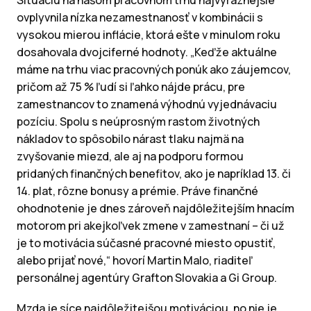
Situáciu na našom pracovnom trhu najvýraznejšie
ovplyvnila nízka nezamestnanosť v kombinácii s
vysokou mierou inflácie, ktorá ešte v minulom roku
dosahovala dvojciferné hodnoty. „Keďže aktuálne
máme na trhu viac pracovných ponúk ako záujemcov,
pričom až 75 % ľudí si ľahko nájde prácu, pre
zamestnancov to znamená výhodnú vyjednávaciu
pozíciu. Spolu s neúprosným rastom životných
nákladov to spôsobilo nárast tlaku najmä na
zvyšovanie miezd, ale aj na podporu formou
pridaných finančných benefitov, ako je napríklad 13. či
14. plat, rôzne bonusy a prémie. Práve finančné
ohodnotenie je dnes zároveň najdôležitejším hnacím
motorom pri akejkoľvek zmene v zamestnaní – či už
je to motivácia súčasné pracovné miesto opustiť,
alebo prijať nové,“ hovorí Martin Malo, riaditeľ
personálnej agentúry Grafton Slovakia a Gi Group.
Mzda je síce najdôležitejšou motiváciou, no nie je