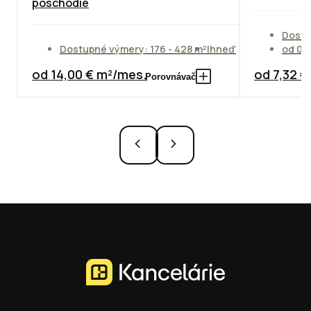
poschodie
Dostu
Dostupné výmery: 176 - 428 m²
Ihneď
od 01
od 14,00 € m²/mes.
od 7,32 
Porovnávač