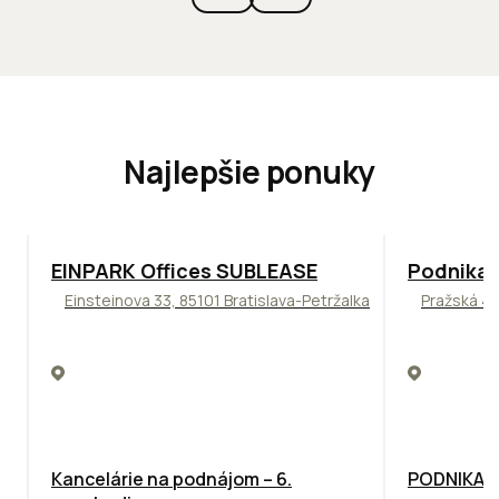
Najlepšie ponuky
TOP
ODPORÚČAME
ODPORÚČAM
EINPARK Offices SUBLEASE
Podnikat
Einsteinova 33, 85101 Bratislava-Petržalka
Pražská 4,
Kancelárie na podnájom – 6.
PODNIKAT