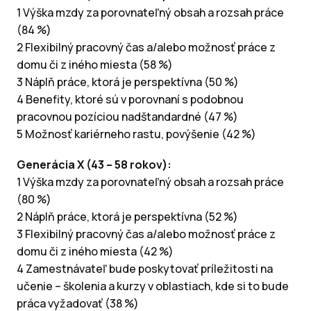
1 Výška mzdy za porovnateľný obsah a rozsah práce
(84 %)
2 Flexibilný pracovný čas a/alebo možnosť práce z
domu či z iného miesta (58 %)
3 Náplň práce, ktorá je perspektívna (50 %)
4 Benefity, ktoré sú v porovnaní s podobnou
pracovnou pozíciou nadštandardné (47 %)
5 Možnosť kariérneho rastu, povýšenie (42 %)
Generácia X (43 – 58 rokov):
1 Výška mzdy za porovnateľný obsah a rozsah práce
(80 %)
2 Náplň práce, ktorá je perspektívna (52 %)
3 Flexibilný pracovný čas a/alebo možnosť práce z
domu či z iného miesta (42 %)
4 Zamestnávateľ bude poskytovať príležitosti na
učenie – školenia a kurzy v oblastiach, kde si to bude
práca vyžadovať (38 %)