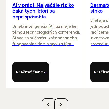
AI v práci: Najväčšie riziko
Dermato
čaká tých, ktorí sa
slnko
neprispôsobia
V lete je 
Umelá inteligencia (AI) už nie je len
jednoduch
témou technologických konferencií.
radí derm
Stáva sa súčasťou každodenného
investova
fungovania firiem a spolu s tým...
procedúr..
Prečítať článok
Prečíta