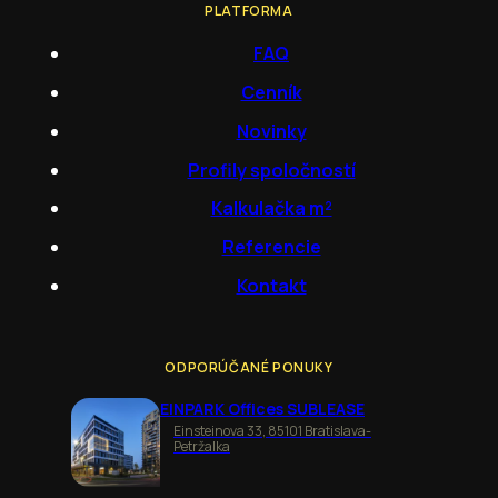
PLATFORMA
FAQ
Cenník
Novinky
Profily spoločností
Kalkulačka m²
Referencie
Kontakt
ODPORÚČANÉ PONUKY
EINPARK Offices SUBLEASE
Einsteinova 33, 85101 Bratislava-
Petržalka