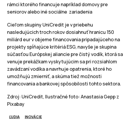
rámci ktorého financuje napríklad domovy pre
seniorov alebo iné sociálne zariadenia
Cieľom skupiny UniCredit je v priebehu
nasledujúcich troch rokov dosiahnuť hranicu 150
miliárd eur v objeme financovania pripadajúceho na
projekty spĺňajúce kritériá ESG, navyše je skupina
súčasťou Európskej aliancie pre čistý vodík, ktorá sa
venuje prekážkam vyskytujúcim sa pri rozsiahlom
zavádzaní vodíka a navrhuje opatrenia, ktoré ho
umožňujú zmierniť, a skúma tiež možnosti
financovania a bankovej spôsobilosti tohto sektora.
Zdroj: UniCredit, Ilustračné foto: Anastasia Gepp z
Pixabay
ĽUDIA
INOVÁCIE