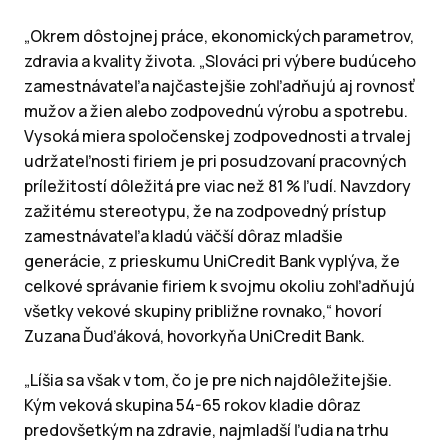
„Okrem dôstojnej práce, ekonomických parametrov,
zdravia a kvality života. „Slováci pri výbere budúceho
zamestnávateľa najčastejšie zohľadňujú aj rovnosť
mužov a žien alebo zodpovednú výrobu a spotrebu.
Vysoká miera spoločenskej zodpovednosti a trvalej
udržateľnosti firiem je pri posudzovaní pracovných
príležitostí dôležitá pre viac než 81 % ľudí. Navzdory
zažitému stereotypu, že na zodpovedný prístup
zamestnávateľa kladú väčší dôraz mladšie
generácie, z prieskumu UniCredit Bank vyplýva, že
celkové správanie firiem k svojmu okoliu zohľadňujú
všetky vekové skupiny približne rovnako,“ hovorí
Zuzana Ďuďáková, hovorkyňa UniCredit Bank.
„Líšia sa však v tom, čo je pre nich najdôležitejšie.
Kým veková skupina 54-65 rokov kladie dôraz
predovšetkým na zdravie, najmladší ľudia na trhu