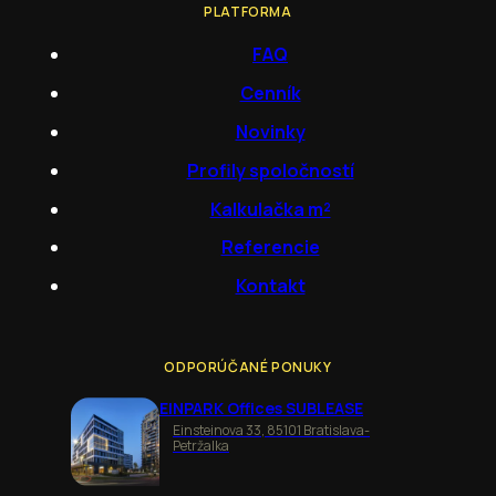
PLATFORMA
FAQ
Cenník
Novinky
Profily spoločností
Kalkulačka m²
Referencie
Kontakt
ODPORÚČANÉ PONUKY
EINPARK Offices SUBLEASE
Einsteinova 33, 85101 Bratislava-
Petržalka