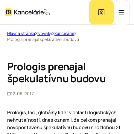
Hlavná stránka
Novinky
Kancelárie
Prologis prenajal špekulatívnu budovu
Ponuka kancelárií
Prieskum trhu
Prologis prenajal
špekulatívnu budovu
Kontakt
12. 06. 2017
Inzerát
Prologis, Inc., globálny líder v oblasti logistických
nehnuteľností, dnes oznámil, že celkom prenajal
novopostavenú špekulatívnu budovu s rozlohou 21