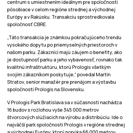
centrum s umiestnením ideálnym pre spoločnosti
pôsobiace v celom regióne strednej a východnej
Európy a v Rakúsku. Transakciu sprostredkovala
spoločnosť CBRE.
„Táto transakcia je známkou pokračujúceho trendu
vysokého dopytu po priemyselných priestoroch v
našom parku. Zákazníci majú záujem o benefity, ako
je dostupnosť parku a jeho vybavenosť, rovnako tak
kvalitnú infraštruktúru, ktorú Prologis všetkým
svojim zákazníkom poskytuje,“ povedal Martin
Stratov, senior manažér pre prenájom a výstavbu
spoločnosti Prologis na Slovensku.
V Prologis Park Bratislava sa v súčasnosti nachádza
16 budov s rozlohou vyše 345 000 metrov
štvorcových slúžiacich na výrobu a distribúciu. Ide o
najväčší park spoločnosti Prologis v regióne strednej
a východnej Európy, ktorý ponúka 66 000 metrov