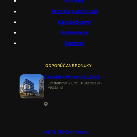
Novinky
Profily spoločností
Kalkulačka m²
Referencie
Kontakt
ODPORÚČANÉ PONUKY
EINPARK Offices SUBLEASE
Einsteinova 33, 85101 Bratislava-
Petržalka
od 14,00 € m²/mes.