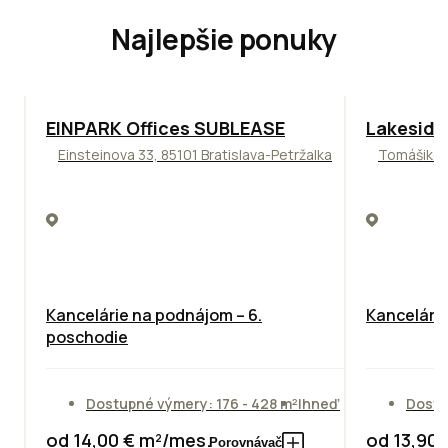
Najlepšie ponuky
TOP
ODPORÚČAME
ODPORÚČAM
EINPARK Offices SUBLEASE
Lakeside
Einsteinova 33, 85101 Bratislava-Petržalka
Tomášikova
Kancelárie na podnájom – 6.
Kancelársk
poschodie
Dostupné výmery: 176 - 428 m²
Ihneď
Dostu
od 14,00 € m²/mes.
od 13,90
Porovnávač