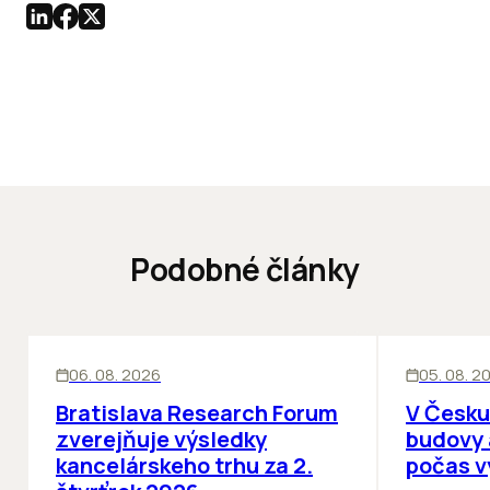
Podobné články
KANCELÁRIE
KANCELÁRIE
06. 08. 2026
05. 08. 2
Bratislava Research Forum
V Česku
zverejňuje výsledky
budovy 
kancelárskeho trhu za 2.
počas v