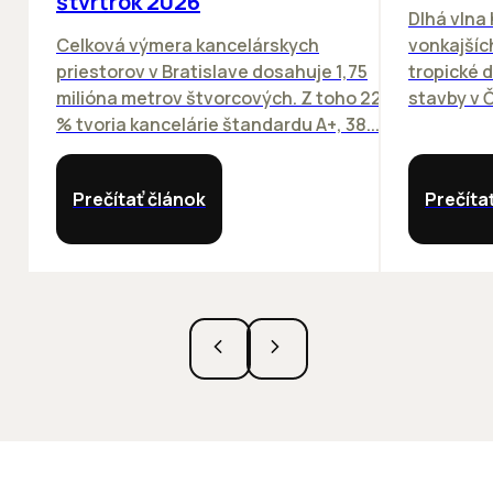
štvrťrok 2026
Dlhá vlna
Celková výmera kancelárskych
vonkajších
priestorov v Bratislave dosahuje 1,75
tropické dn
milióna metrov štvorcových. Z toho 22
stavby v Č
% tvoria kancelárie štandardu A+, 38...
Prečítať článok
Prečíta