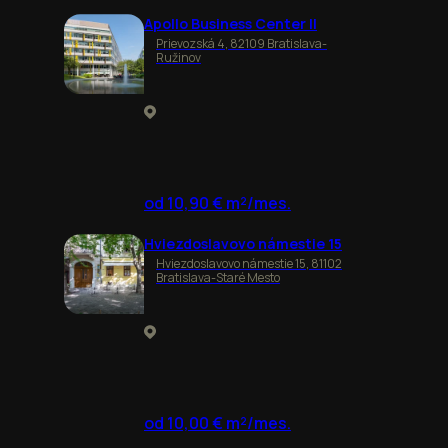
Apollo Business Center II
Prievozská 4, 82109 Bratislava-
Ružinov
od 10,90 € m²/mes.
Hviezdoslavovo námestie 15
Hviezdoslavovo námestie 15, 81102
Bratislava-Staré Mesto
od 10,00 € m²/mes.