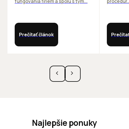
fungovania firiem a spolu s tým...
procedúr..
Prečítať článok
Prečíta
Najlepšie ponuky