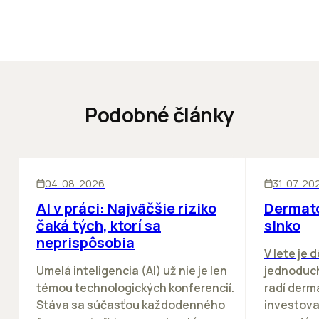
Podobné články
ĽUDIA
INOVÁCIE
ĽUDIA
04. 08. 2026
31. 07. 20
AI v práci: Najväčšie riziko
Dermato
čaká tých, ktorí sa
slnko
neprispôsobia
V lete je 
Umelá inteligencia (AI) už nie je len
jednoduch
témou technologických konferencií.
radí derm
Stáva sa súčasťou každodenného
investova