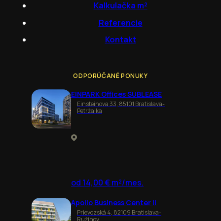
Kalkulačka m²
Referencie
Kontakt
ODPORÚČANÉ PONUKY
EINPARK Offices SUBLEASE
Einsteinova 33, 85101 Bratislava-
Petržalka
od 14,00 € m²/mes.
Apollo Business Center II
Prievozská 4, 82109 Bratislava-
Ružinov