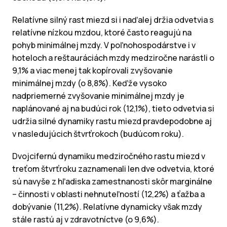
Relatívne silný rast miezd si i naďalej držia odvetvia s
relatívne nízkou mzdou, ktoré často reagujú na
pohyb minimálnej mzdy. V poľnohospodárstve i v
hoteloch a reštauráciách mzdy medziročne narástli o
9,1% a viac menej tak kopírovali zvyšovanie
minimálnej mzdy (o 8,8%). Keďže vysoko
nadpriemerné zvyšovanie minimálnej mzdy je
naplánované aj na budúci rok (12,1%), tieto odvetvia si
udržia silné dynamiky rastu miezd pravdepodobne aj
v nasledujúcich štvrťrokoch (budúcom roku).
Dvojcifernú dynamiku medziročného rastu miezd v
treťom štvrťroku zaznamenali len dve odvetvia, ktoré
sú navyše z hľadiska zamestnanosti skôr marginálne
– činnosti v oblasti nehnuteľností (12,2%) a ťažba a
dobývanie (11,2%). Relatívne dynamicky však mzdy
stále rastú aj v zdravotníctve (o 9,6%).