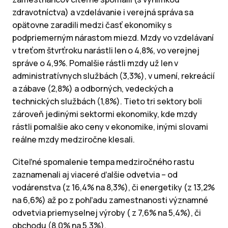
zdravotníctva) a vzdelávanie i verejná správa sa
opätovne zaradili medzi časť ekonomiky s
podpriemerným nárastom miezd. Mzdy vo vzdelávaní
v treťom štvrťroku narástli len o 4,8%, vo verejnej
správe o 4,9%. Pomalšie rástli mzdy už len v
administratívnych službách (3,3%), v umení, rekreácií
a zábave (2,8%) a odborných, vedeckých a
technických službách (1,8%). Tieto tri sektory boli
zároveň jedinými sektormi ekonomiky, kde mzdy
rástli pomalšie ako ceny v ekonomike, inými slovami
reálne mzdy medziročne klesali.
Citeľné spomalenie tempa medziročného rastu
zaznamenali aj viaceré ďalšie odvetvia – od
vodárenstva (z 16,4% na 8,3%), či energetiky (z 13,2%
na 6,6%) až po z pohľadu zamestnanosti významné
odvetvia priemyselnej výroby ( z 7,6% na 5,4%), či
obchodu (8,0% na 5,3%).