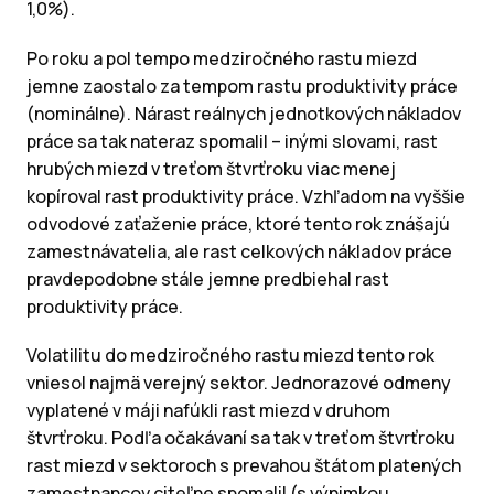
1,0%).
Po roku a pol tempo medziročného rastu miezd
jemne zaostalo za tempom rastu produktivity práce
(nominálne). Nárast reálnych jednotkových nákladov
práce sa tak nateraz spomalil – inými slovami, rast
hrubých miezd v treťom štvrťroku viac menej
kopíroval rast produktivity práce. Vzhľadom na vyššie
odvodové zaťaženie práce, ktoré tento rok znášajú
zamestnávatelia, ale rast celkových nákladov práce
pravdepodobne stále jemne predbiehal rast
produktivity práce.
Volatilitu do medziročného rastu miezd tento rok
vniesol najmä verejný sektor. Jednorazové odmeny
vyplatené v máji nafúkli rast miezd v druhom
štvrťroku. Podľa očakávaní sa tak v treťom štvrťroku
rast miezd v sektoroch s prevahou štátom platených
zamestnancov citeľne spomalil (s výnimkou