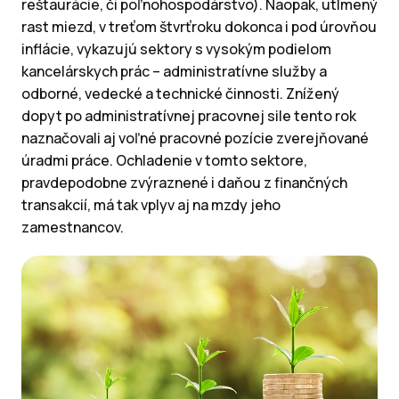
reštaurácie, či poľnohospodárstvo). Naopak, utlmený
rast miezd, v treťom štvrťroku dokonca i pod úrovňou
inflácie, vykazujú sektory s vysokým podielom
kancelárskych prác – administratívne služby a
odborné, vedecké a technické činnosti. Znížený
dopyt po administratívnej pracovnej sile tento rok
naznačovali aj voľné pracovné pozície zverejňované
úradmi práce. Ochladenie v tomto sektore,
pravdepodobne zvýraznené i daňou z finančných
transakcií, má tak vplyv aj na mzdy jeho
zamestnancov.