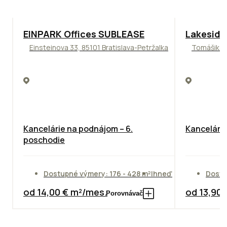
TOP
ODPORÚČAME
ODPORÚČAM
EINPARK Offices SUBLEASE
Lakeside
Einsteinova 33, 85101 Bratislava-Petržalka
Tomášikova
Kancelárie na podnájom – 6.
Kancelársk
poschodie
Dostupné výmery: 176 - 428 m²
Ihneď
Dostu
od 14,00 € m²/mes.
od 13,90
Porovnávač