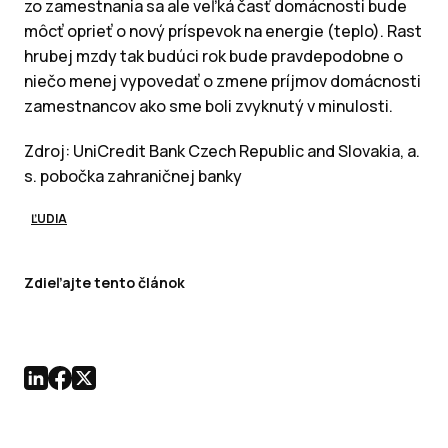
zo zamestnania sa ale veľká časť domácnosti bude
môcť oprieť o nový príspevok na energie (teplo). Rast
hrubej mzdy tak budúci rok bude pravdepodobne o
niečo menej vypovedať o zmene príjmov domácnosti
zamestnancov ako sme boli zvyknutý v minulosti.
Zdroj: UniCredit Bank Czech Republic and Slovakia, a.
s. pobočka zahraničnej banky
ĽUDIA
Zdieľajte tento článok