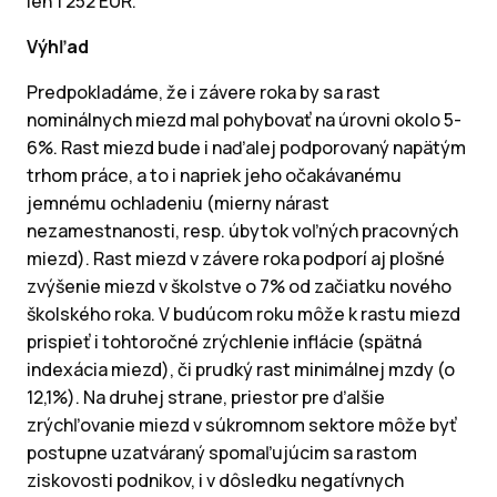
len 1 252 EUR.
Výhľad
Predpokladáme, že i závere roka by sa rast
nominálnych miezd mal pohybovať na úrovni okolo 5-
6%. Rast miezd bude i naďalej podporovaný napätým
trhom práce, a to i napriek jeho očakávanému
jemnému ochladeniu (mierny nárast
nezamestnanosti, resp. úbytok voľných pracovných
miezd). Rast miezd v závere roka podporí aj plošné
zvýšenie miezd v školstve o 7% od začiatku nového
školského roka. V budúcom roku môže k rastu miezd
prispieť i tohtoročné zrýchlenie inflácie (spätná
indexácia miezd), či prudký rast minimálnej mzdy (o
12,1%). Na druhej strane, priestor pre ďalšie
zrýchľovanie miezd v súkromnom sektore môže byť
postupne uzatváraný spomaľujúcim sa rastom
ziskovosti podnikov, i v dôsledku negatívnych