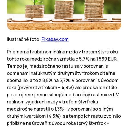
Ilustračné foto:
Pixabay.com
Priemerná hrubá nominálna mzda v treťom štvrťroku
tohto roka medziročne vzrástla o 5,7% na 1 569 EUR.
Tempo jej medziročného rastu sa v porovnaní s
odmenami nafúknutým druhým štvrťrokom citeľne
spomalilo, a to z 8,8% na 5,7%. V porovnaní s úvodom
roka (prvým štvrťrokom – 4,9%) ale predsa len stále
pozorujeme jemne silnejší medziročný rast miezd. V
reálnom vyjadrení mzdy v treťom štvrťroku
medziročne narástli o 1,3% - v porovnaní so silným
druhým kvartálom (4,5%) sa tempo ich rastu zvoľnilo
približne na úroveň z úvodu roka (prvý štvrťrok –