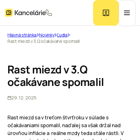
Hlavná stránka
Novinky
Ľudia
Rast miezd v 3.Q očakávane spomalil
Ponuka kancelárií
Prieskum trhu
Rast miezd v 3.Q
očakávane spomalil
Kontakt
29. 12. 2025
Inzerát
Rast miezd sa v treťom štvrťroku v súlade s
očakávaniami spomalil, naďalej sa však držal nad
úrovňou inflácie a reálne mzdy teda stále rástli. V