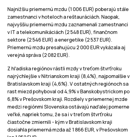
Najnižšiu priemernú mzdu (1 006 EUR) poberajú stále
zamestnanci v hoteloch a reštauráciách. Naopak,
najvyššiu priemernú mzdu zaznamenali zamestnanci
v IT a telekomunikáciách (2 548 EUR), finančnom
sektore (2 546 EUR) a energetike (2 537 EUR).
Priemernú mzdu presahujúcu 2 000 EUR vykázala aj
verejná správa (2 082 EUR).
Z hľadiska regiónov rástli mzdy v treťom štvrťroku
najrýchlejšie v Nitrianskom kraji (8,4%), najpomalšie v
Bratislavskom kraji (4,6%). V ostatných regiónoch sa
rast miezd pohyboval od 4,9% v Banskobystrickom po
6,8% v Prešovskom kraji. Rozdiely v priemernej mzde
medzi regiónmi Slovenska ostávajú naďalej pomerne
veľké, napriek tomu, že sa i v treťom štvrťroku
čiastočne zmiernili - kým v Bratislavskom kraji
dosiahla priemerná mzda až 1 866 EUR, v Prešovskom