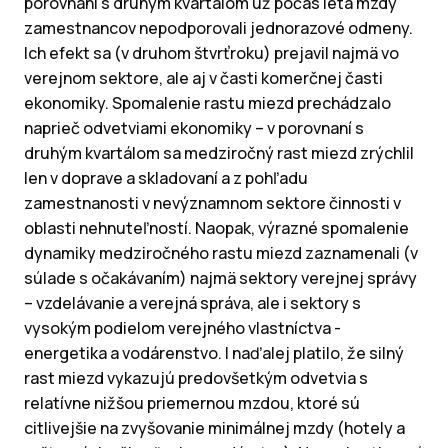
porovnaní s druhým kvartálom už počas leta mzdy
zamestnancov nepodporovali jednorazové odmeny.
Ich efekt sa (v druhom štvrťroku) prejavil najmä vo
verejnom sektore, ale aj v časti komerčnej časti
ekonomiky. Spomalenie rastu miezd prechádzalo
naprieč odvetviami ekonomiky – v porovnaní s
druhým kvartálom sa medziročný rast miezd zrýchlil
len v doprave a skladovaní a z pohľadu
zamestnanosti v nevýznamnom sektore činnosti v
oblasti nehnuteľností. Naopak, výrazné spomalenie
dynamiky medziročného rastu miezd zaznamenali (v
súlade s očakávaním) najmä sektory verejnej správy
– vzdelávanie a verejná správa, ale i sektory s
vysokým podielom verejného vlastníctva -
energetika a vodárenstvo. I naďalej platilo, že silný
rast miezd vykazujú predovšetkým odvetvia s
relatívne nižšou priemernou mzdou, ktoré sú
citlivejšie na zvyšovanie minimálnej mzdy (hotely a