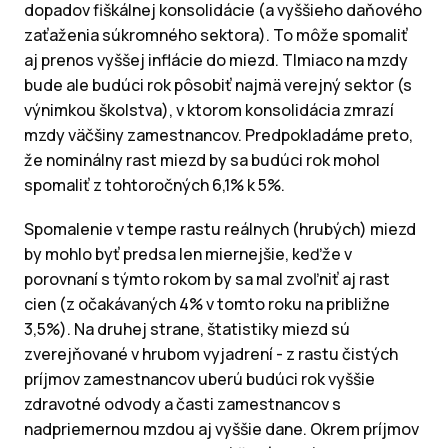
dopadov fiškálnej konsolidácie (a vyššieho daňového
zaťaženia súkromného sektora). To môže spomaliť
aj prenos vyššej inflácie do miezd. Tlmiaco na mzdy
bude ale budúci rok pôsobiť najmä verejný sektor (s
výnimkou školstva), v ktorom konsolidácia zmrazí
mzdy väčšiny zamestnancov. Predpokladáme preto,
že nominálny rast miezd by sa budúci rok mohol
spomaliť z tohtoročných 6,1% k 5%.
Spomalenie v tempe rastu reálnych (hrubých) miezd
by mohlo byť predsa len miernejšie, keďže v
porovnaní s týmto rokom by sa mal zvoľniť aj rast
cien (z očakávaných 4% v tomto roku na približne
3,5%). Na druhej strane, štatistiky miezd sú
zverejňované v hrubom vyjadrení - z rastu čistých
príjmov zamestnancov uberú budúci rok vyššie
zdravotné odvody a časti zamestnancov s
nadpriemernou mzdou aj vyššie dane. Okrem príjmov