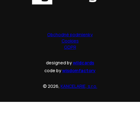
Obchodné podmienky
Cookies
GDPR
designed by
wildcards
code by
wisdomfactory
© 2026,
KANCELARIE, s.r.o.