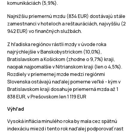
komunikáciách (5,9%).
Najnižšiu priemernú mzdu (834 EUR) dostávajú stále
zamestnanci v hoteloch a reštauráciách, najvyššiu (2
942 EUR) vo finančných službách.
Z hľadiska regiónov rástli mzdy v úvode roka
najrýchlejšie v Banskobystrickom (10,0%),
Bratislavskom a Košickom (zhodne o 9,7%) kraji,
naopak najpomalšie v Nitrianskom kraji (len o 4,5%).
Rozdiely v priemernej mzde medzi regiónmi
Slovenska ostávajú naďalej pomerne veľké - kým v
Bratislavskom kraji dosahuje priemerná mzda až 1
838 EUR, v Prešovskom len 1 119 EUR
Výhľad
Vysoká inflácia minulého roka by mala cez spätnú
indexáciu miezd i tento rok naďalej podporovať rast