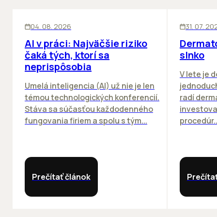
ĽUDIA
INOVÁCIE
ĽUDIA
04. 08. 2026
31. 07. 20
AI v práci: Najväčšie riziko
Dermato
čaká tých, ktorí sa
slnko
neprispôsobia
V lete je 
Umelá inteligencia (AI) už nie je len
jednoduch
témou technologických konferencií.
radí derm
Stáva sa súčasťou každodenného
investova
fungovania firiem a spolu s tým...
procedúr..
Prečítať článok
Prečíta