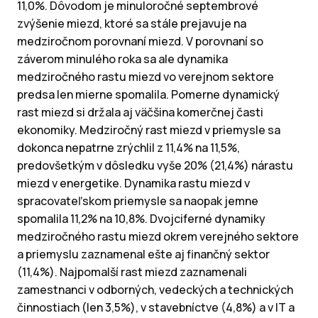
11,0%. Dôvodom je minuloročné septembrové
zvýšenie miezd, ktoré sa stále prejavuje na
medziročnom porovnaní miezd. V porovnaní so
záverom minulého roka sa ale dynamika
medziročného rastu miezd vo verejnom sektore
predsa len mierne spomalila. Pomerne dynamický
rast miezd si držala aj väčšina komerčnej časti
ekonomiky. Medziročný rast miezd v priemysle sa
dokonca nepatrne zrýchlil z 11,4% na 11,5%,
predovšetkým v dôsledku vyše 20% (21,4%) nárastu
miezd v energetike. Dynamika rastu miezd v
spracovateľskom priemysle sa naopak jemne
spomalila 11,2% na 10,8%. Dvojciferné dynamiky
medziročného rastu miezd okrem verejného sektore
a priemyslu zaznamenal ešte aj finančný sektor
(11,4%). Najpomalší rast miezd zaznamenali
zamestnanci v odborných, vedeckých a technických
činnostiach (len 3,5%), v stavebníctve (4,8%) a v IT a