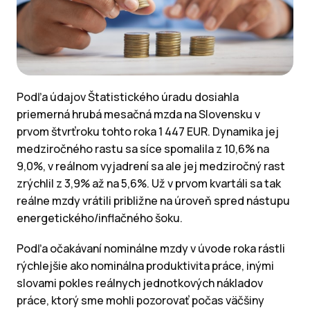
Podľa údajov Štatistického úradu dosiahla
priemerná hrubá mesačná mzda na Slovensku v
prvom štvrťroku tohto roka 1 447 EUR. Dynamika jej
medziročného rastu sa síce spomalila z 10,6% na
9,0%, v reálnom vyjadrení sa ale jej medziročný rast
zrýchlil z 3,9% až na 5,6%. Už v prvom kvartáli sa tak
reálne mzdy vrátili približne na úroveň spred nástupu
energetického/inflačného šoku.
Podľa očakávaní nominálne mzdy v úvode roka rástli
rýchlejšie ako nominálna produktivita práce, inými
slovami pokles reálnych jednotkových nákladov
práce, ktorý sme mohli pozorovať počas väčšiny