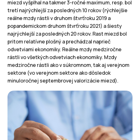
miezd vyšplhal na takmer 3-ročné maximum, resp. bol
tretí najrýchlejší za posledných 10 rokov (rýchlejšie
reálne mzdy rástli v druhom štvrťroku 2019 a
popandemickom druhom štvrťroku 2021) a šiesty
najrýchlejší za posledných 20 rokov. Rast miezd bol
pritom relatívne plošný a prechádzal naprieč
odvetviami ekonomiky. Reálne mzdy medziročne
rástli vo všetkých odvetviach ekonomiky. Mzdy
medziročne rástli ako v súkromnom, tak aj verejnom
sektore (vo verejnom sektore ako dôsledok
minuloročnej septembrovej valorizácie miezd).