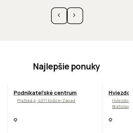
Najlepšie ponuky
ODPORÚČAME
ODPORÚČAM
Podnikateľské centrum
Hviezdos
Pražská 4, 4011 Košice-Západ
Hviezdosl
Bratislava