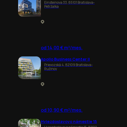
Einsteinova 33, 85101 Bratislava-
Petržalka
od 14,00 € m²/mes.
Apollo Business Center II
Prievozská 4, 82109 Bratislava-
Ružinov
od 10,90 € m²/mes.
Hviezdoslavovo námestie 15