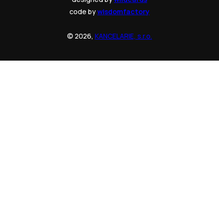
code by
wisdomfactory
© 2026,
KANCELARIE, s.r.o.