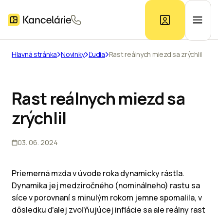
Hlavná stránka
Novinky
Ľudia
Rast reálnych miezd sa zrýchlil
Ponuka kancelárií
Rast reálnych miezd sa
Prieskum trhu
zrýchlil
Kontakt
03. 06. 2024
Inzerát
Priemerná mzda v úvode roka dynamicky rástla.
Dynamika jej medziročného (nominálneho) rastu sa
síce v porovnaní s minulým rokom jemne spomalila, v
dôsledku ďalej zvoľňujúcej inflácie sa ale reálny rast