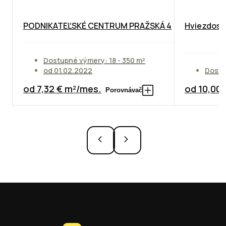
PODNIKATEĽSKÉ CENTRUM PRAŽSKÁ 4
Hviezdosla
Dostupné výmery: 18 - 350 m²
od 01.02.2022
Dostu
od 7,32 € m²/mes.
od 10,00
Porovnávač