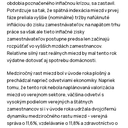
obdobia poznačeného inflačnou krízou, sa zastavil.
Potvrdzuje sa tak, že spätná indexácia miezd v prvej
fáze preliala vyššie (nominálne) tržby nafúknuté
infláciou do zisku zamestnávateľov, na napätom trhu
práce sa však ale tieto inflačné zisky
zamestnávateľov postupne predsa len začínajú
rozpúšťať vo vyšších mzdách zamestnancov.
Relatívne silný rast reálnych miezd by mal tento rok
výdatne dotovať aj spotrebu domácnosti.
Medziročný rast miezd bol v úvode roka plošný a
prechádzal naprieč odvetviami ekonomiky. Napriek
tomu, že tento rok nebola naplánovaná valorizácia
miezd vo verejnom sektore, väčšina odvetví s
vysokým podielom verejných a štátnych
zamestnancov si i v úvode roka udržala dvojcifernú
dynamiku medziročného rastu miezd – verejná
správa o 11,6%, vzdelávanie o 11,8% a zdravotníctvo o