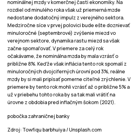
nominálnej mzdy v komerčnej časti ekonomiky. Na
rozdiel od minulého roka však už priemerná mzde
nedostane dodatočný impulz z verejného sektora.
Medziročne síce v prvej polovici bude ešte doznievať
minuloročné (septembrové) zvýšenie miezd vo
verejnom sektore, dynamika rastu miezd sa však
začne spomaľovať. V priemere za celý rok
očakávame, že nominálna mzda by mala vzrásť o
približne 8%. Keďže však inflácia tento rok spomalí z
minuloročných dvojciferných úrovní pod 3%, reálne
mzdy by si mali pripísať pomerne citeľné zrýchlenie. V
priemere by tento rok mohli vzrásť až o približne 5% a
už v priebehu tohto roka by sa tak mali vrátiť na
úrovne z obdobia pred inflačným šokom (2021).
pobočka zahraničnej banky
Zdroj: Towfiqu barbhuiya / Unsplash.com