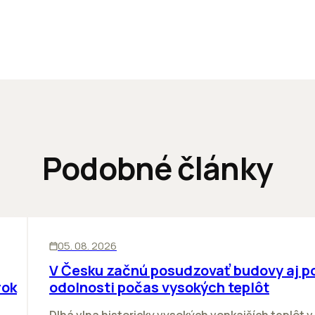
Podobné články
KANCELÁRIE
05. 08. 2026
V Česku začnú posudzovať budovy aj p
rok
odolnosti počas vysokých teplôt
Dlhá vlna historicky vysokých vonkajších teplôt v 