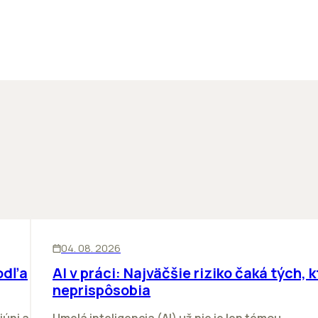
ĽUDIA
INOVÁCIE
04. 08. 2026
odľa
AI v práci: Najväčšie riziko čaká tých, k
neprispôsobia
júni a
Umelá inteligencia (AI) už nie je len témou