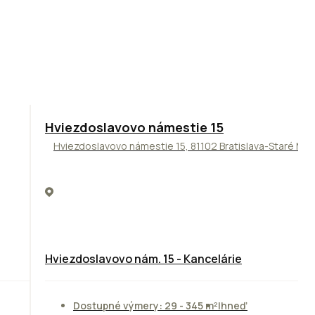
ODPORÚČAME
Hviezdoslavovo námestie 15
Hviezdoslavovo námestie 15, 81102 Bratislava-Staré Me
Hviezdoslavovo nám. 15 - Kancelárie
Dostupné výmery: 29 - 345 m²
Ihneď