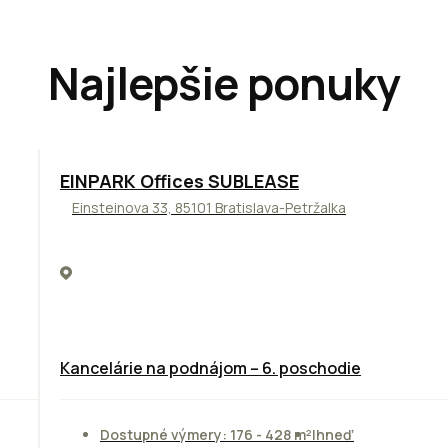
Najlepšie ponuky
TOP
ODPORÚČAME
EINPARK Offices SUBLEASE
Einsteinova 33, 85101 Bratislava-Petržalka
Kancelárie na podnájom – 6. poschodie
Dostupné výmery: 176 - 428 m²
Ihneď