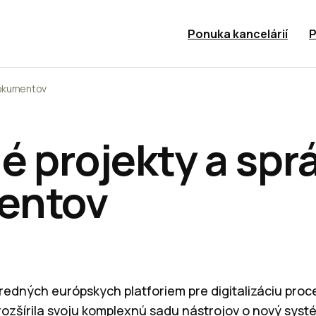
Ponuka kancelárií
P
dokumentov
é projekty a spr
entov
redných európskych platforiem pre digitalizáciu proc
rozšírila svoju komplexnú sadu nástrojov o nový syst