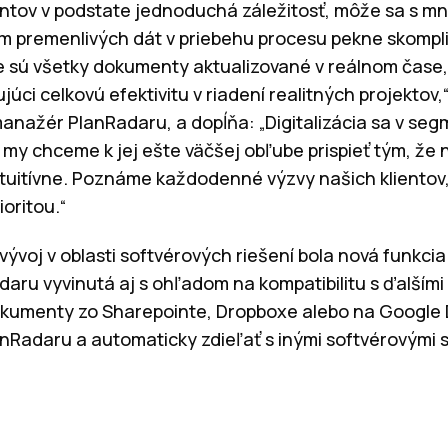
entov v podstate jednoduchá záležitosť, môže sa s 
om premenlivých dát v priebehu procesu pekne skompl
 sú všetky dokumenty aktualizované v reálnom čase,
ci celkovú efektivitu v riadení realitných projektov
nažér PlanRadaru, a dopĺňa: „Digitalizácia sa v seg
my chceme k jej ešte väčšej obľube prispieť tým, že 
ntuitívne. Poznáme každodenné výzvy našich klientov, 
oritou.“
voj v oblasti softvérových riešení bola nová funkcia
ru vyvinutá aj s ohľadom na kompatibilitu s ďalšími
okumenty zo Sharepointe, Dropboxe alebo na Google 
nRadaru a automaticky zdieľať s inými softvérovými 