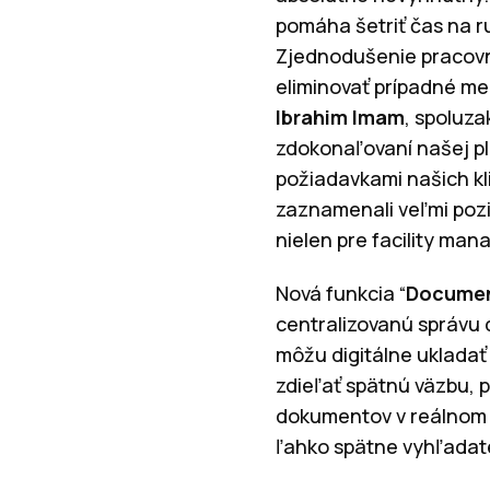
pomáha šetriť čas na ru
Zjednodušenie pracovn
eliminovať prípadné m
Ibrahim Imam
, spoluza
zdokonaľovaní našej pl
požiadavkami našich kli
zaznamenali veľmi pozi
nielen pre facility man
Nová funkcia “
Docume
centralizovanú správu 
môžu digitálne ukladať
zdieľať spätnú väzbu, 
dokumentov v reálnom 
ľahko spätne vyhľadat