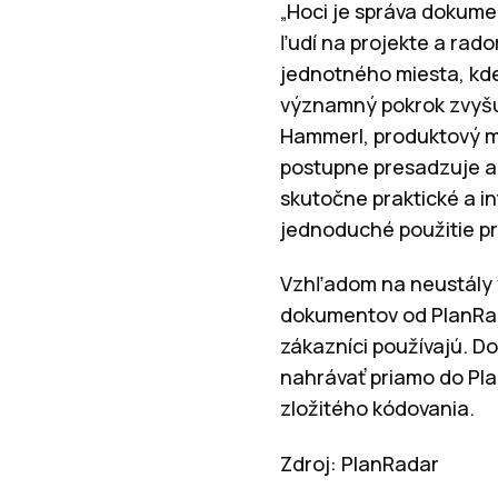
„Hoci je správa dokum
ľudí na projekte a rad
jednotného miesta, kde
významný pokrok zvyšujú
Hammerl, produktový ma
postupne presadzuje a 
skutočne praktické a i
jednoduché použitie pri
Vzhľadom na neustály vý
dokumentov od PlanRada
zákazníci používajú. D
nahrávať priamo do Pla
zložitého kódovania.
Zdroj: PlanRadar