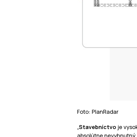
Foto: PlanRadar
„
Stavebníctvo
je vyso
absolútne nevyhnutný.