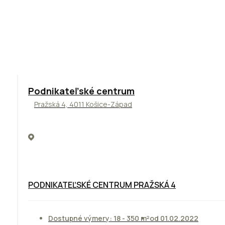
ODPORÚČAME
Podnikateľské centrum
Pražská 4, 4011 Košice-Západ
PODNIKATEĽSKÉ CENTRUM PRAŽSKÁ 4
Dostupné výmery: 18 - 350 m²
od 01.02.2022