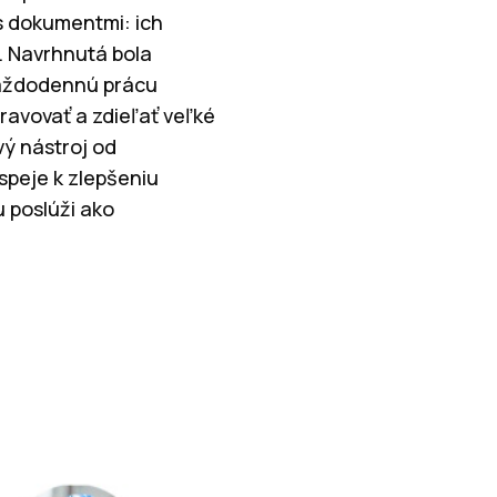
s dokumentmi: ich
v. Navrhnutá bola
 každodennú prácu
ravovať a zdieľať veľké
vý nástroj od
speje k zlepšeniu
 poslúži ako