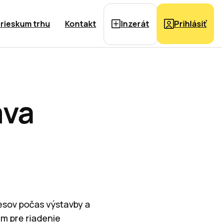
rieskum trhu
Kontakt
Inzerát
Prihlásiť
áva
esov počas výstavby a
ém pre riadenie