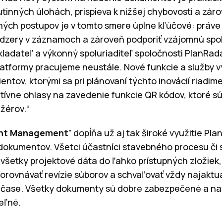
tinných úlohách, prispieva k nižšej chybovosti a záro
ých postupov je v tomto smere úplne kľúčové: práv
edzery v záznamoch a zároveň podporiť vzájomnú spo
kladateľ a výkonný spoluriaditeľ spoločnosti PlanRad
atformy pracujeme neustále. Nové funkcie a služby v
entov, ktorými sa pri plánovaní týchto inovácií riadi
tívne ohlasy na zavedenie funkcie QR kódov, ktoré 
ažérov.“
nt Management
” dopĺňa už aj tak široké využitie Pl
dokumentov. Všetci účastníci stavebného procesu či
 všetky projektové dáta do ľahko prístupných zložiek,
porovnávať revízie súborov a schvaľovať vždy najaktuá
čase. Všetky dokumenty sú dobre zabezpečené a nav
eľné.