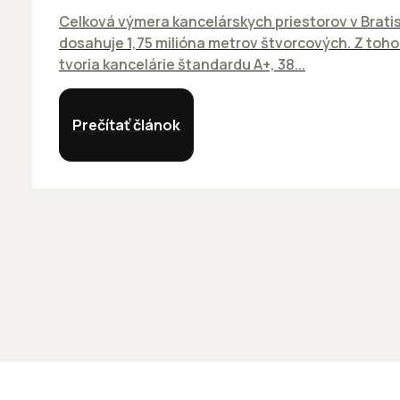
Celková výmera kancelárskych priestorov v Brati
dosahuje 1,75 milióna metrov štvorcových. Z toh
tvoria kancelárie štandardu A+, 38...
Prečítať článok