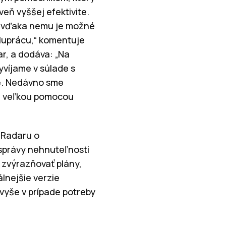
veň vyššej efektivite.
e vďaka nemu je možné
luprácu,“ komentuje
ar, a dodáva: „Na
yvíjame v súlade s
me. Nedávno sme
sú veľkou pomocou
anRadaru o
 správy nehnuteľnosti
 zvýrazňovať plány,
lnejšie verzie
yše v prípade potreby