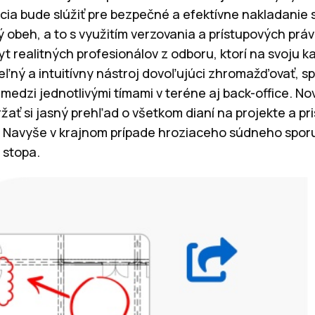
ia bude slúžiť pre bezpečné a efektívne nakladanie 
ý obeh, a to s využitím verzovania a prístupových prá
pyt realitných profesionálov z odboru, ktorí na svoju
eľný a intuitívny nástroj dovoľujúci zhromažďovať, sp
dzi jednotlivými tímami v teréne aj back-office. No
ať si jasný prehľad o všetkom dianí na projekte a pri
 Navyše v krajnom prípade hroziaceho súdneho sporu
 stopa.