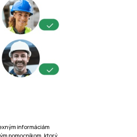
plexným informáciám
kým pomocníkom, ktorý