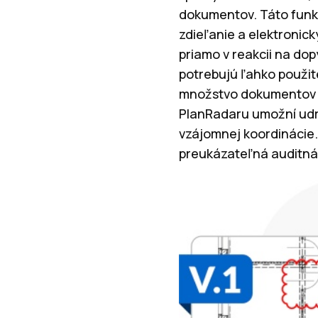
dokumentov. Táto funkc
zdieľanie a elektronick
priamo v reakcii na do
potrebujú ľahko použit
množstvo dokumentov me
PlanRadaru umožní udrž
vzájomnej koordinácie.
preukázateľná auditná