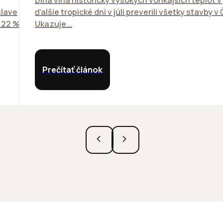
slave
ďalšie tropické dni v júli preverili všetky stavby v
o 22 %
Ukazuje...
Prečítať článok