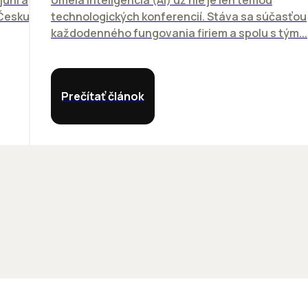
 Česku.
technologických konferencií. Stáva sa súčasťou
každodenného fungovania firiem a spolu s tým...
Prečítať článok