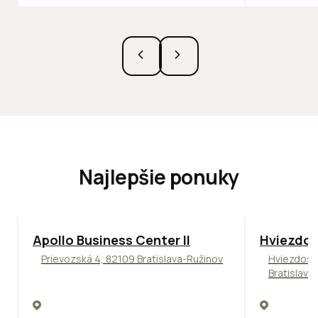
Najlepšie ponuky
TOP
NOVINKA
ODPORÚČAME
ODPORÚČAM
Apollo Business Center II
Hviezdos
Prievozská 4, 82109 Bratislava-Ružinov
Hviezdosl
Bratislava