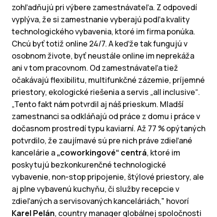
zohľadňujú pri výbere zamestnávateľa. Z odpovedí
vyplýva, že si zamestnanie vyberajú podľa kvality
technologického vybavenia, ktoré im firma ponúka.
Chcú byť totiž online 24/7. A keďže tak fungujú v
osobnom živote, byť neustále online im neprekáža
ani v tom pracovnom. Od zamestnávateľa tiež
očakávajú flexibilitu, multifunkčné zázemie, príjemné
priestory, ekologické riešenia a servis „all inclusive“.
„Tento fakt nám potvrdil aj náš prieskum. Mladší
zamestnanci sa odkláňajú od práce z domu i práce v
dočasnom prostredí typu kaviarní. Až 77 % opýtaných
potvrdilo, že zaujímavé sú pre nich práve zdieľané
kancelárie a
„coworkingové“ centrá
, ktoré im
poskytujú bezkonkurenčné technologické
vybavenie, non-stop pripojenie, štýlové priestory, ale
aj plne vybavenú kuchyňu, či služby recepcie v
zdieľaných a servisovaných kanceláriách," hovorí
Karel Pelán
, country manager globálnej spoločnosti