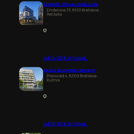
EINPARK Offices SUBLEASE
Einsteinova 33, 85101 Bratislava-
Petržalka
od 14,00 € m²/mes.
Apollo Business Center II
Prievozská 4, 82109 Bratislava-
Ružinov
od 10,90 € m²/mes.