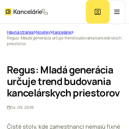
Hlavná stránka
Novinky
Kancelárie
Regus: Mladá generácia určuje trend budovania kancelárskych
Ponuka kancelárií
priestorov
Prieskum trhu
Regus: Mladá generácia
určuje trend budovania
Kontakt
kancelárskych priestorov
Inzerát
04. 09. 2018
Čisté stoly, kde zamestnanci nemajú fixné