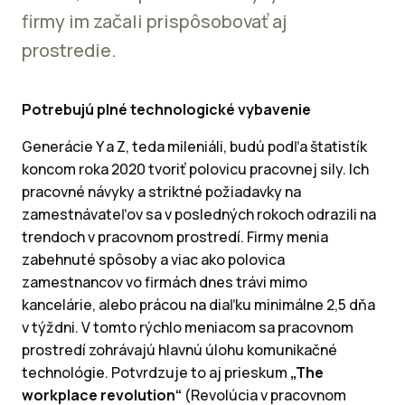
firmy im začali prispôsobovať aj
prostredie.
Potrebujú plné technologické vybavenie
Generácie Y a Z, teda mileniáli, budú podľa štatistík
koncom roka 2020 tvoriť polovicu pracovnej sily. Ich
pracovné návyky a striktné požiadavky na
zamestnávateľov sa v posledných rokoch odrazili na
trendoch v pracovnom prostredí. Firmy menia
zabehnuté spôsoby a viac ako polovica
zamestnancov vo firmách dnes trávi mimo
kancelárie, alebo prácou na diaľku minimálne 2,5 dňa
v týždni. V tomto rýchlo meniacom sa pracovnom
prostredí zohrávajú hlavnú úlohu komunikačné
technológie. Potvrdzuje to aj prieskum
„The
workplace revolution“
(Revolúcia v pracovnom