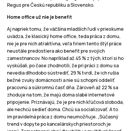
Regus pre Českú republiku a Slovensko.
Home office už nie je benefit
Aj napriek tomu, že väčšina mladších ľudí v prieskume
uvádza, že klasický home office, teda práca z domu,
nie je pre nich atraktívna, veľa firiem tento štýl práce
neustále predostiera ako benefit pre svojich
zamestnancov. No napríklad až 45 % z tých, ktorí si ho
vyskúšali, po čase zhodnotili, že pri práci z domu sa
nevedia dlhodobo sústrediť, 29 % tvrdí, že ich rušia
bežné zvuky domácnosti a nie sú schopní oddeliť
pracovnú a súkromnú časť dňa. Zároveň až 22 % sa
zhoduje na tom, že majú doma slabé internetové
pripojenie. Priznávajú, že je pre nich kľúčová sloboda,
ale nechcú sedieť doma. Chcú sa socializovať. A to
im pravidelná práca z domu neumožňuje. „Súčasný
trend v dopyte po kancelárskych priestoroch je