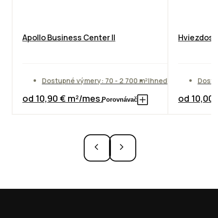
Apollo Business Center II
Hviezdosla
Dostupné výmery: 70 - 2 700 m²
Ihneď
Dostu
od 10,90 € m²/mes.
od 10,00
Porovnávač