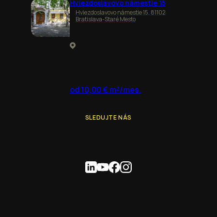
Hviezdoslavovo námestie 15
Hviezdoslavovo námestie 15, 81102
Bratislava-Staré Mesto
od 10,00 € m²/mes.
SLEDUJTE NÁS