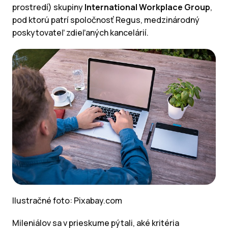
prostredí) skupiny
International Workplace Group
,
pod ktorú patrí spoločnosť Regus, medzinárodný
poskytovateľ zdieľaných kancelárií.
Ilustračné foto: Pixabay.com
Mileniálov sa v prieskume pýtali, aké kritéria