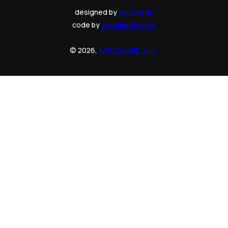
designed by
wildcards
code by
wisdomfactory
© 2026,
KANCELARIE, s.r.o.