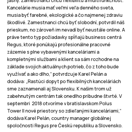
jasný. Zamestnanci chcú flexibilitu a multifunkčnosť.
Kancelárie musia mať veľmi veľa denného sveta,
musia byť farebné, ekologické a čo najmenej zdraviu
škodlivé. Zamestnanci chcú byť slobodní, potvrdil náš
prieskum, no zároveň im nevadí byť neustále online. A
práve tento typ požiadavky spĺňajú business centrá
Regus, ktoré ponúkajú profesionálne pracovné
zázemie s plne vybavenými kanceláriami a
kompletnými službami a klient sa sám rozhodne na
základe svojich aktuálnych potrieb, čo z toho bude
využívať a ako dlho,“ potvrdzuje Karel Pelán a
dodáva: „Rastúci dopyt po flexibilných kanceláriách
sme zaznamenali aj Slovensku. K našim trom už
zabehnutým centrám tak onedlho pribudne štvrté. V
septembri 2018 otvoríme v bratislavskom Polus
Tower II nové priestory so zdieľanými kanceláriami,“
dodáva Karel Pelán, country manager globálnej
spoločnosti Regus pre Českú republiku a Slovensko.