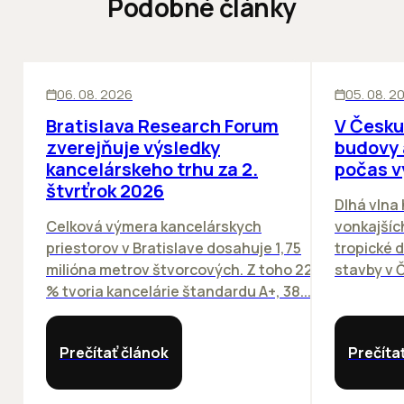
Podobné články
KANCELÁRIE
KANCELÁRIE
06. 08. 2026
05. 08. 2
Bratislava Research Forum
V Česku
zverejňuje výsledky
budovy 
kancelárskeho trhu za 2.
počas v
štvrťrok 2026
Dlhá vlna
Celková výmera kancelárskych
vonkajších
priestorov v Bratislave dosahuje 1,75
tropické dn
milióna metrov štvorcových. Z toho 22
stavby v Č
% tvoria kancelárie štandardu A+, 38...
Prečítať článok
Prečíta