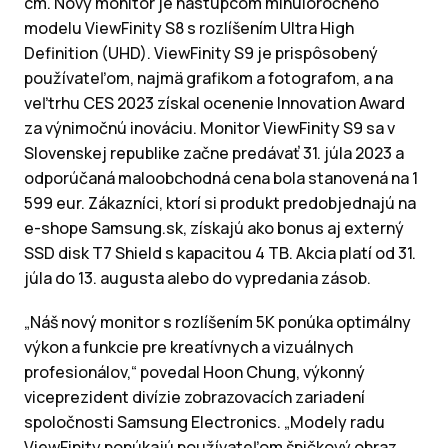
cm. Nový monitor je nástupcom minuloročného
modelu ViewFinity S8 s rozlíšením Ultra High
Definition (UHD). ViewFinity S9 je prispôsobený
používateľom, najmä grafikom a fotografom, a na
veľtrhu CES 2023 získal ocenenie Innovation Award
za výnimočnú inováciu. Monitor ViewFinity S9 sa v
Slovenskej republike začne predávať 31. júla 2023 a
odporúčaná maloobchodná cena bola stanovená na 1
599 eur. Zákazníci, ktorí si produkt predobjednajú na
e-shope Samsung.sk, získajú ako bonus aj externý
SSD disk T7 Shield s kapacitou 4 TB. Akcia platí od 31.
júla do 13. augusta alebo do vypredania zásob.
„Náš nový monitor s rozlíšením 5K ponúka optimálny
výkon a funkcie pre kreatívnych a vizuálnych
profesionálov,“ povedal Hoon Chung, výkonný
viceprezident divízie zobrazovacích zariadení
spoločnosti Samsung Electronics. „Modely radu
ViewFinity ponúkajú používateľom špičkový obraz,