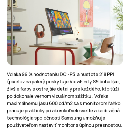
Vďaka 99 % hodnoteniu DCI-P3 a hustote 218 PPI
(pixelov na palec) poskytuje ViewFinity S9 bohatšie,
živšie farby a ostrejšie detaily pre každého, kto túži
po dokonale vernom vizuálnom zážitku . Vďaka
maximálnemu jasu 600 cd/m2 sa s monitorom ľahko
pracuje prakticky pri akomkoľvek svetle a kalibračná
technológia spoločnosti Samsung umožňuje
používateľom nastaviť monitor s úplnou presnosťou.