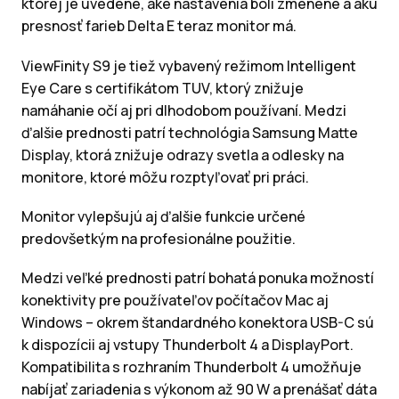
ktorej je uvedené, aké nastavenia boli zmenené a akú
presnosť farieb Delta E teraz monitor má.
ViewFinity S9 je tiež vybavený režimom Intelligent
Eye Care s certifikátom TUV, ktorý znižuje
namáhanie očí aj pri dlhodobom používaní. Medzi
ďalšie prednosti patrí technológia Samsung Matte
Display, ktorá znižuje odrazy svetla a odlesky na
monitore, ktoré môžu rozptyľovať pri práci.
Monitor vylepšujú aj ďalšie funkcie určené
predovšetkým na profesionálne použitie.
Medzi veľké prednosti patrí bohatá ponuka možností
konektivity pre používateľov počítačov Mac aj
Windows – okrem štandardného konektora USB-C sú
k dispozícii aj vstupy Thunderbolt 4 a DisplayPort.
Kompatibilita s rozhraním Thunderbolt 4 umožňuje
nabíjať zariadenia s výkonom až 90 W a prenášať dáta