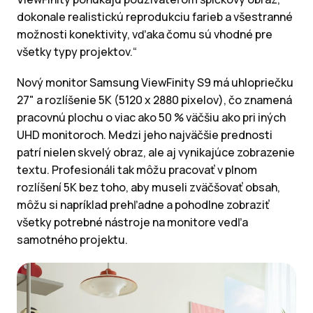
dokonale realistickú reprodukciu farieb a všestranné
možnosti konektivity, vďaka čomu sú vhodné pre
všetky typy projektov.“
Nový monitor Samsung ViewFinity S9 má uhlopriečku
27" a rozlíšenie 5K (5120 x 2880 pixelov), čo znamená
pracovnú plochu o viac ako 50 % väčšiu ako pri iných
UHD monitoroch. Medzi jeho najväčšie prednosti
patrí nielen skvelý obraz, ale aj vynikajúce zobrazenie
textu. Profesionáli tak môžu pracovať v plnom
rozlíšení 5K bez toho, aby museli zväčšovať obsah,
môžu si napríklad prehľadne a pohodlne zobraziť
všetky potrebné nástroje na monitore vedľa
samotného projektu.