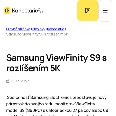
Hlavná stránka
Novinky
Kancelárie
Samsung ViewFinity S9 s rozlíšením 5K
Ponuka kancelárií
Prieskum trhu
Samsung ViewFinity S9 s
rozlíšením 5K
Kontakt
19. 07. 2023
Inzerát
Spoločnosť Samsung Electronics predstavuje nový
prírastok do svojho radu monitorov ViewFinity –
model S9 (S90PC) s uhlopriečkou 27 palcov alebo 69