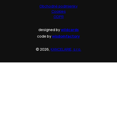
Obchodné podmienky
Cookies
GDPR
designed by
wildcards
code by
wisdomfactory
© 2026,
KANCELARIE, s.r.o.