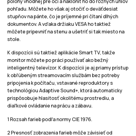
polohy vhodnej pre oči a nakloniť ho do rôznych uhlov
pohľadu. Môžete ho však aj otočiť o deväťdesiat
stupňov na pánte, čo je príjemné pri čítaní dlhých
dokumentov. A vďaka držiaku VESA ho taktiež
môžete pripevniť na stenu a ušetriť si tak miesto na
stole.
K dispozícii sú taktiež aplikácie Smart TV, takže
monitor môžete po práci používať ako bežný
inteligentný televízor. K dispozícii je aj priamy prístup
k obľúbeným streamovacím službám bez potreby
pripojenia k počítaču, vstavané reproduktory s
technológiou Adaptive Sound+, ktorá automaticky
prispôsobuje hlasitosť okolitému prostrediu, a
diaľkové ovládanie na prácu a zábavu.
1 Rozsah farieb podľa normy CIE 1976.
2 Presnosť zobrazenia farieb môže závisieť od