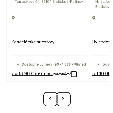
Tomášikova 64, 83104 Bratislava-Ružinov
Hviezdosl
Bratislava
Kancelárske priestory
Hviezdosla
Dostupné výmery: 90 - 1 688 m²
Ihneď
Dostu
od 13,90 € m²/mes.
od 10,00
Porovnávač