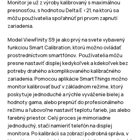
Monitor je už z výroby kalibrovaný s maximálnou
presnosťou, s hodnotou Delta E <21, na ktorú sa
môžu používatelia spoľahnúť pri prvom zapnutí
zariadenia.
Model ViewFinity S9 je ako prvý na svete vybavený
funkciou Smart Calibration, ktorú možno ovládať
prostredníctvom smartfónov. Používatelia môžu
presne nastaviť displej kedykoľvek a kdekoľvek bez
potreby drahého a komplikovaného kalibračného
zariadenia. Pomocou aplikácie SmartThings možno
monitor kalibrovať buď v základnom režime, ktorý
poskytuje jednoduché a rýchle vyváženie bielej a
hodnoty gama, alebo prepnúť do profesionálneho
režimu a ľubovoľne nastaviť teplotu farieb, jas alebo
farebný priestor. Celý proces je mimoriadne
jednoduchý, stačí namieriť telefón na displej
monitora. Po kalibrácii sa zobrazí podrobná správa, v