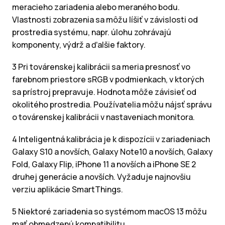
meracieho zariadenia alebo meraného bodu.
Vlastnosti zobrazenia sa môžu líšiť v závislosti od
prostredia systému, napr. úlohu zohrávajú
komponenty, výdrž a ďalšie faktory.
3 Pri továrenskej kalibrácii sa meria presnosť vo
farebnom priestore sRGB v podmienkach, v ktorých
sa prístroj prepravuje. Hodnota môže závisieť od
okolitého prostredia. Používatelia môžu nájsť správu
o továrenskej kalibrácii v nastaveniach monitora.
4 Inteligentná kalibrácia je k dispozícii v zariadeniach
Galaxy S10 a novších, Galaxy Note10 a novších, Galaxy
Fold, Galaxy Flip, iPhone 11 a novších a iPhone SE 2
druhej generácie a novších. Vyžaduje najnovšiu
verziu aplikácie SmartThings.
5 Niektoré zariadenia so systémom macOS 13 môžu
mať obmedzenú kompatibilitu.