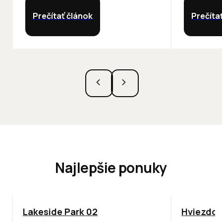
Prečítať článok
Prečíta
Najlepšie ponuky
ODPORÚČAME
ODPORÚČAM
Lakeside Park 02
Hviezdos