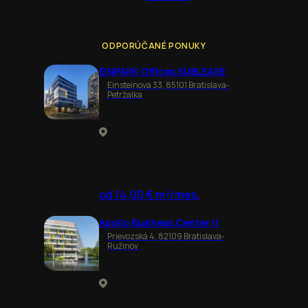
ODPORÚČANÉ PONUKY
EINPARK Offices SUBLEASE
Einsteinova 33, 85101 Bratislava-
Petržalka
od 14,00 € m²/mes.
Apollo Business Center II
Prievozská 4, 82109 Bratislava-
Ružinov