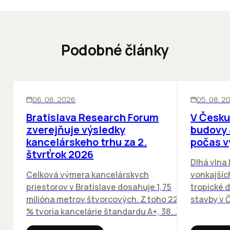
Podobné články
KANCELÁRIE
KANCELÁRIE
06. 08. 2026
05. 08. 2
Bratislava Research Forum
V Česku
zverejňuje výsledky
budovy 
kancelárskeho trhu za 2.
počas v
štvrťrok 2026
Dlhá vlna
Celková výmera kancelárskych
vonkajších
priestorov v Bratislave dosahuje 1,75
tropické dn
milióna metrov štvorcových. Z toho 22
stavby v Č
% tvoria kancelárie štandardu A+, 38...