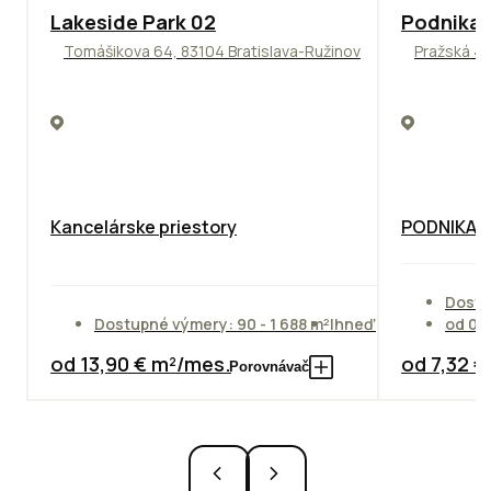
ODPORÚČAME
ODPORÚČAM
Lakeside Park 02
Podnikat
Tomášikova 64, 83104 Bratislava-Ružinov
Pražská 4,
Kancelárske priestory
PODNIKAT
Dostu
Dostupné výmery: 90 - 1 688 m²
Ihneď
od 01
od 13,90 € m²/mes.
od 7,32 
Porovnávač