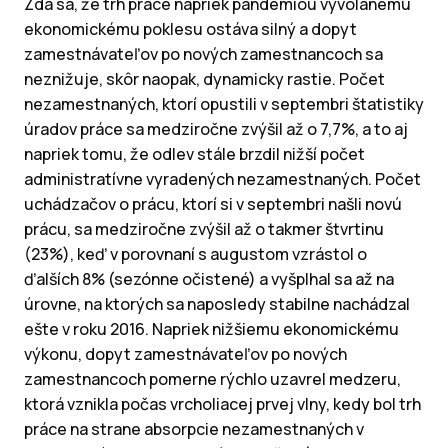
Zdá sa, že trh práce napriek pandémiou vyvolanému
ekonomickému poklesu ostáva silný a dopyt
zamestnávateľov po nových zamestnancoch sa
neznižuje, skôr naopak, dynamicky rastie. Počet
nezamestnaných, ktorí opustili v septembri štatistiky
úradov práce sa medziročne zvýšil až o 7,7%, a to aj
napriek tomu, že odlev stále brzdil nižší počet
administratívne vyradených nezamestnaných. Počet
uchádzačov o prácu, ktorí si v septembri našli novú
prácu, sa medziročne zvýšil až o takmer štvrtinu
(23%), keď v porovnaní s augustom vzrástol o
ďalších 8% (sezónne očistené) a vyšplhal sa až na
úrovne, na ktorých sa naposledy stabilne nachádzal
ešte v roku 2016. Napriek nižšiemu ekonomickému
výkonu, dopyt zamestnávateľov po nových
zamestnancoch pomerne rýchlo uzavrel medzeru,
ktorá vznikla počas vrcholiacej prvej vlny, kedy bol trh
práce na strane absorpcie nezamestnaných v