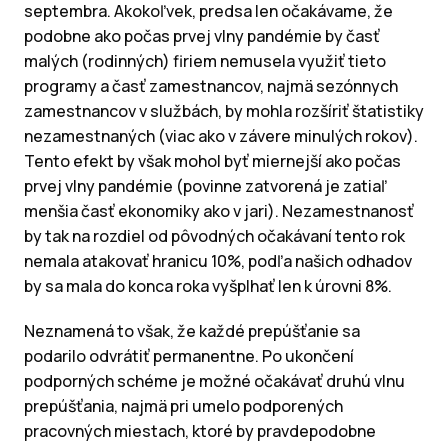
septembra. Akokoľvek, predsa len očakávame, že
podobne ako počas prvej vlny pandémie by časť
malých (rodinných) firiem nemusela využiť tieto
programy a časť zamestnancov, najmä sezónnych
zamestnancov v službách, by mohla rozšíriť štatistiky
nezamestnaných (viac ako v závere minulých rokov).
Tento efekt by však mohol byť miernejší ako počas
prvej vlny pandémie (povinne zatvorená je zatiaľ
menšia časť ekonomiky ako v jari). Nezamestnanosť
by tak na rozdiel od pôvodných očakávaní tento rok
nemala atakovať hranicu 10%, podľa našich odhadov
by sa mala do konca roka vyšplhať len k úrovni 8%.
Neznamená to však, že každé prepúšťanie sa
podarilo odvrátiť permanentne. Po ukončení
podporných schéme je možné očakávať druhú vlnu
prepúšťania, najmä pri umelo podporených
pracovných miestach, ktoré by pravdepodobne