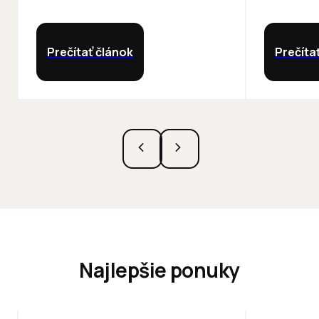
Prečítať článok
Prečíta
Najlepšie ponuky