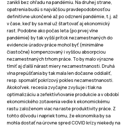
zanikli bez ohľadu na pandémiu. Na druhej strane,
opatrenia budú s najväčšou pravdepodobnosťou
definitívne ukončené až po odznení pandémie, t.j. až
v čase, keď by sa mal už štartovať aj ekonomický
rast. Podobne ako počas leta (po prvej vlne
pandémie) by tak vyšší prítok nezamestnaných do
evidencie úradov práce mohol byť (minimálne
čiastočne) kompenzovaný i vyššou absorpciou
nezamestnaných trhom práce. To by malo výrazne
tlmiť aj ďalší nárast miery nezamestnanosti. Druhá
vlna prepúšťania by tak mala len dočasne oddialiť,
resp. spomaliť pokrízový pokles nezamestnanosti.
Akokoľvek. recesia zvyčajne zvyšuje i tlak na
optimalizáciu a zefektívňovanie produkcie a v období
ekonomického zotavenia vedie k ekonomickému
rastu založenom viac na raste produktivity práce. Z
tohto dôvodu i napriek tomu, že ekonomika by sa
mohla dostať na úrovne spred COVID krízy niekedy na