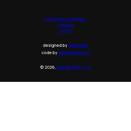
Obchodné podmienky
Cookies
GDPR
designed by
wildcards
code by
wisdomfactory
© 2026,
KANCELARIE, s.r.o.