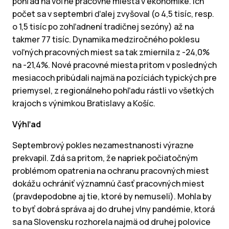
pohľad na voľné pracovné miesta v ekonomike. Ich
počet sa v septembri ďalej zvyšoval (o 4,5 tisíc, resp.
o 1,5 tisíc po zohľadnení tradičnej sezóny) až na
takmer 77 tisíc. Dynamika medziročného poklesu
voľných pracovných miest sa tak zmiernila z -24,0%
na -21,4%. Nové pracovné miesta pritom v posledných
mesiacoch pribúdali najmä na pozíciách typických pre
priemysel, z regionálneho pohľadu rástli vo všetkých
krajoch s výnimkou Bratislavy a Košíc.
Výhľad
Septembrový pokles nezamestnanosti výrazne
prekvapil. Zdá sa pritom, že napriek počiatočným
problémom opatrenia na ochranu pracovných miest
dokážu ochrániť významnú časť pracovných miest
(pravdepodobne aj tie, ktoré by nemuseli). Mohla by
to byť dobrá správa aj do druhej vlny pandémie, ktorá
sa na Slovensku rozhorela najmä od druhej polovice