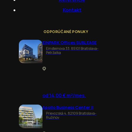
Kontakt
ODPORÚČANÉ PONUKY
EINPARK Offices SUBLEASE
Einsteinova 33, 85101 Bratislava-
Petržalka
od 14,00 € m²/mes.
Apollo Business Center II
Prievozská 4, 82109 Bratislava-
Ružinov