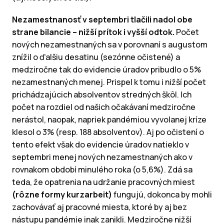
Nezamestnanosť v septembri tlačili nadol obe
strane bilancie – nižší prítok i vyšší odtok.
Počet
nových nezamestnaných sa v porovnaní s augustom
znížil o ďalšiu desatinu (sezónne očistené) a
medziročne tak do evidencie úradov pribudlo o 5%
nezamestnaných menej. Prispel k tomu i nižší počet
prichádzajúcich absolventov stredných škôl. Ich
počet na rozdiel od našich očakávaní medziročne
nerástol, naopak, napriek pandémiou vyvolanej kríze
klesol o 3% (resp. 188 absolventov). Aj po očistení o
tento efekt však do evidencie úradov natieklo v
septembri menej nových nezamestnaných ako v
rovnakom období minulého roka (o 5,6%). Zdá sa
teda, že opatrenia na udržanie pracovných miest
(rôzne formy kurzarbeit)
fungujú, dokonca by mohli
zachovávať aj pracovné miesta, ktoré by aj bez
nástupu pandémie inak zanikli. Medziročne nižší