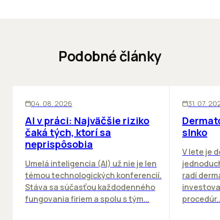
Podobné články
ĽUDIA
INOVÁCIE
ĽUDIA
04. 08. 2026
31. 07. 20
AI v práci: Najväčšie riziko
Dermato
čaká tých, ktorí sa
slnko
neprispôsobia
V lete je 
Umelá inteligencia (AI) už nie je len
jednoduch
témou technologických konferencií.
radí derm
Stáva sa súčasťou každodenného
investova
fungovania firiem a spolu s tým...
procedúr..