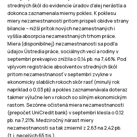
stredných škôl do evidencie úradov ďalej nerástla a
dokonca zaznamenala mierny pokles. K poklesu
miery nezamestnanosti pritom prispeli obidve strany
bilancie – nižší prítok nových nezamestnaných i
vyššia absorpcia nezamestnaných trhom práce.
Miera (disponibilnej) nezamestnanosti sa podľa
údajov Ústredia práce, sociálnych vecí a rodiny v
septembri prekvapivo znížila o 0,14 pb. na 7,46%. Pod
vplyvom registrácie absolventov stredných škôl
pritom nezamestnanosť v septembri zvykne v
ekonomicky slabších rokoch skôr rasť (minulý rok
napríklad o 0,03 pb) a pokles zaznamenávala doteraz
takmer výlučne len v rokoch so silným ekonomickým
rastom. Sezónne očistená miera nezamestnanosti
(prepočet UniCredit bank) v septembri klesla o 0,12
pb. na 7,21%. Medziročný nárast miery
nezamestnanosti sa tak zmiernil z 2,63 na 2,42 pb.
(t.j. necelých 65 tis.).