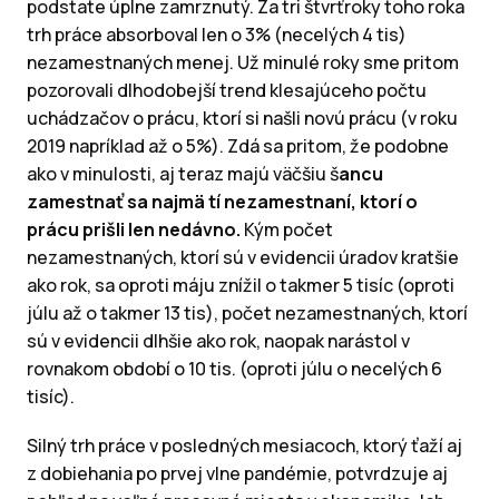
podstate úplne zamrznutý. Za tri štvrťroky toho roka
trh práce absorboval len o 3% (necelých 4 tis)
nezamestnaných menej. Už minulé roky sme pritom
pozorovali dlhodobejší trend klesajúceho počtu
uchádzačov o prácu, ktorí si našli novú prácu (v roku
2019 napríklad až o 5%). Zdá sa pritom, že podobne
ako v minulosti, aj teraz majú väčšiu š
ancu
zamestnať sa najmä tí nezamestnaní, ktorí o
prácu prišli len nedávno.
Kým počet
nezamestnaných, ktorí sú v evidencii úradov kratšie
ako rok, sa oproti máju znížil o takmer 5 tisíc (oproti
júlu až o takmer 13 tis), počet nezamestnaných, ktorí
sú v evidencii dlhšie ako rok, naopak narástol v
rovnakom období o 10 tis. (oproti júlu o necelých 6
tisíc).
Silný trh práce v posledných mesiacoch, ktorý ťaží aj
z dobiehania po prvej vlne pandémie, potvrdzuje aj