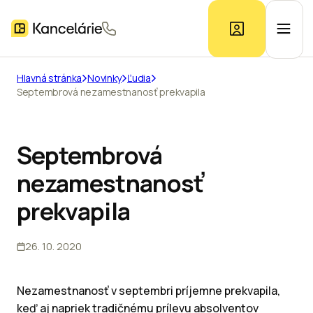
Hlavná stránka
Novinky
Ľudia
Septembrová nezamestnanosť prekvapila
Ponuka kancelárií
Prieskum trhu
Septembrová
nezamestnanosť
Kontakt
prekvapila
26. 10. 2020
Inzerát
Nezamestnanosť v septembri príjemne prekvapila,
keď aj napriek tradičnému prílevu absolventov