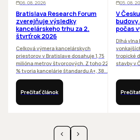
06. 08. 2026
05. 08. 2
Bratislava Research Forum
V Česku
zverejňuje výsledky
budovy 
kancelárskeho trhu za 2.
počas v
štvrťrok 2026
Dlhá vlna
Celková výmera kancelárskych
vonkajších
priestorov v Bratislave dosahuje 1,75
tropické dn
milióna metrov štvorcových. Z toho 22
stavby v Č
% tvoria kancelárie štandardu A+, 38...
Prečítať článok
Prečíta