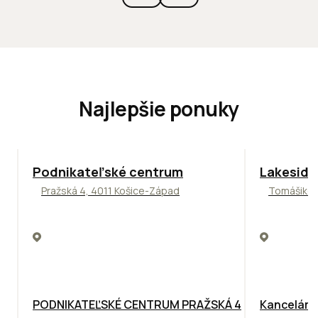
Najlepšie ponuky
ODPORÚČAME
ODPORÚČAM
Podnikateľské centrum
Lakeside
Pražská 4, 4011 Košice-Západ
Tomášikova
PODNIKATEĽSKÉ CENTRUM PRAŽSKÁ 4
Kancelársk