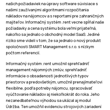
našich požiadaviek na úpravy software súvisiace s
našimi zaužívanými algoritmami rozpočítania
nákladov na nájomcov a s reportami pre zahraničných
majiteľov. Informačný systém .rent vecne spĺňal naše
požiadavky a cena systému bola veľmi prijateľná,
nakoľko sa jednalo o obchodný model SaaS. Jediné
riziko sme videli v tom, že sa jednalo o nový produkt
spoločnosti SMART Management s.r.o. s nízkym
počtom referencií.
Informačný systém .rent umožnil sprehľadniť
management nájomných zmlúv, sprehľadniť
informácie o obsadenosti jednotlivých typov
priestorov a predovšetkým, umožnil prenajímateľovi
flexibilne, podľa potreby nájomcu, spracovávať
vyúčtovanie nákladov aj niekoľkokrát do roka. Jeho
nezanedbateľnou výhodou sa ukázal aj modul
Údržba. Ten umožňil evidenciu strojových zariadení