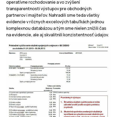
operatívne rozhodovanie a vo zvýšení
transparentnosti výstupov pre obchodných
partnerov i majiteľov. Nahradili sme teda všetky
evidencie v rôznych excelových tabuľkách jednou
komplexnou databázou a tým sme nielen znížili čas
na evidencie, ale aj skvalitnili konzistentnosť údajov.