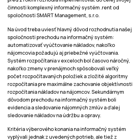
činnosti komplexný informačný systém .rent od
spoločnosti SMART Management, s.r.o.
Na úvod treba uviesť hlavný dôvod rozhodnutia našej
spoločnosti prechodu na informačný systém:
automatizovať vyúčtovanie nákladov, nakoľko
nájomcovia požadujú aj priebežné vyúčtovania.
Systém rozpočítania v exceloch bol časovo náročný,
nakoľko zmeny v prenájmoch spôsobovali veľký
počet rozpočítavaných položiek a zložité algoritmy
rozpočítania pre maximálne zachovanie objektívnosti
rozpočítania nákladov na nájomcov. Sekundárnym
dôvodom prechodu na informačný systém boli
evidencia a sledovanie nájomných zmlúv a ďalej
sledovanie nákladov na údržbu a opravy.
Kritéria výberového konania na informačný systém
vyplývali jednak z uvedených potrieb, ale tiež z