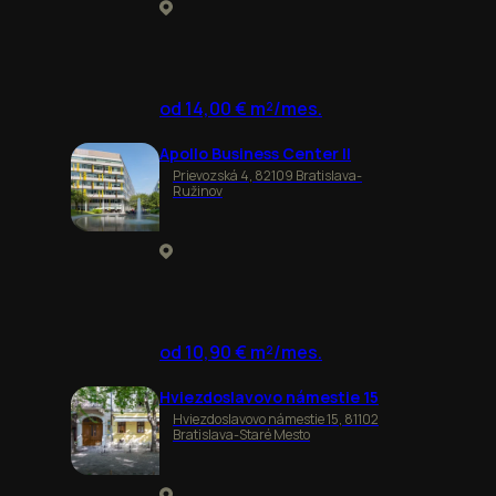
od 14,00 € m²/mes.
Apollo Business Center II
Prievozská 4, 82109 Bratislava-
Ružinov
od 10,90 € m²/mes.
Hviezdoslavovo námestie 15
Hviezdoslavovo námestie 15, 81102
Bratislava-Staré Mesto