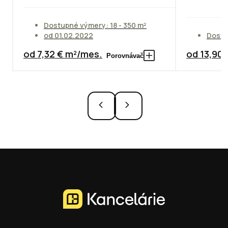
Dostupné výmery: 18 - 350 m²
od 01.02.2022
Dostu
od 7,32 € m²/mes.
od 13,90
Porovnávač