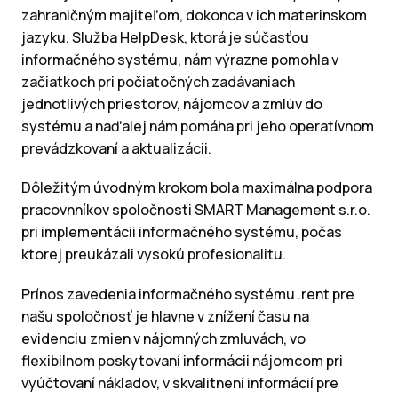
zahraničným majiteľom, dokonca v ich materinskom
jazyku. Služba HelpDesk, ktorá je súčasťou
informačného systému, nám výrazne pomohla v
začiatkoch pri počiatočných zadávaniach
jednotlivých priestorov, nájomcov a zmlúv do
systému a naďalej nám pomáha pri jeho operatívnom
prevádzkovaní a aktualizácii.
Dôležitým úvodným krokom bola maximálna podpora
pracovnníkov spoločnosti SMART Management s.r.o.
pri implementácii informačného systému, počas
ktorej preukázali vysokú profesionalitu.
Prínos zavedenia informačného systému .rent pre
našu spoločnosť je hlavne v znížení času na
evidenciu zmien v nájomných zmluvách, vo
flexibilnom poskytovaní informácii nájomcom pri
vyúčtovaní nákladov, v skvalitnení informácií pre