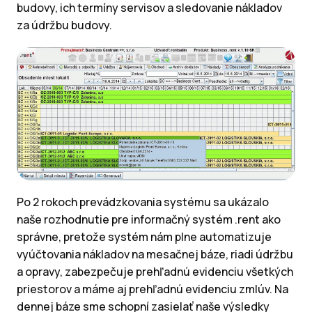
budovy, ich termíny servisov a sledovanie nákladov
za údržbu budovy.
Po 2 rokoch prevádzkovania systému sa ukázalo
naše rozhodnutie pre informačný systém .rent ako
správne, pretože systém nám plne automatizuje
vyúčtovania nákladov na mesačnej báze, riadi údržbu
a opravy, zabezpečuje prehľadnú evidenciu všetkých
priestorov a máme aj prehľadnú evidenciu zmlúv. Na
dennej báze sme schopní zasielať naše výsledky