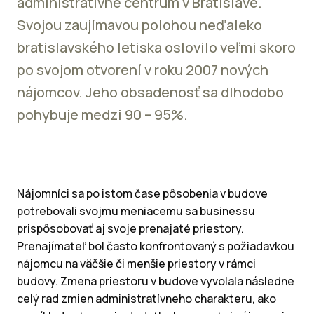
administratívne centrum v Bratislave.
Svojou zaujímavou polohou neďaleko
bratislavského letiska oslovilo veľmi skoro
po svojom otvorení v roku 2007 nových
nájomcov. Jeho obsadenosť sa dlhodobo
pohybuje medzi 90 – 95%.
Nájomníci sa po istom čase pôsobenia v budove
potrebovali svojmu meniacemu sa businessu
prispôsobovať aj svoje prenajaté priestory.
Prenajímateľ bol často konfrontovaný s požiadavkou
nájomcu na väčšie či menšie priestory v rámci
budovy. Zmena priestoru v budove vyvolala následne
celý rad zmien administratívneho charakteru, ako