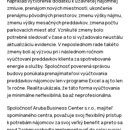
napríklad vytvorenie dodatku k uzavretej nájomnej
zmluve, prenájom nových miestností, ukončenie
prenájmu pôvodných priestorov, zmenu výšky nájmu,
zmenu výšky mesačných preddavkov, zmena počtu
parkovacích miest atď. Vznikuté zmeny bolo
potrebné sledovať v čase a to si vyžadovalo neustálu
aktualizáciu evidencie. V neposlednom rade takéto
zmeny boli aj výzvou pri i následnom ročnom
vyúčtovaní preddavkov klienta za spotrebované
energie a služby. Spoločnosť poverená správou
budovy ponúkala prenajímateľovi vyúčtovania
preddavkov nájomcov len v programe Excel a aj to len
1x ročne. Realita ukázala, že táto forma vyúčtovania
je minimálne neflexibilná, ba až neprofesionálna.
Spoločnosť Aruba Business Center s.r.o., majiteľ
spomínaného centra, považuje svoj flexibilný prístup
k potrebám nájomcov za svoj veľký benefit a preto sa
pred 2 rokmi rozhodla implementovať do celej svojej