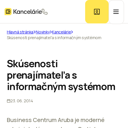
Hlavná stránka
Novinky
Kancelárie
Skúsenosti prenajímateľa s informačným systémom
Ponuka kancelárií
Prieskum trhu
Skúsenosti
prenajímateľa s
Kontakt
informačným systémom
23. 06. 2014
Inzerát
Business Centrum Aruba je moderné