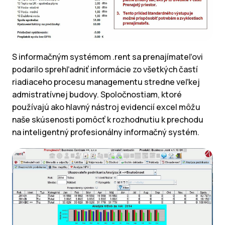
S informačným systémom .rent sa prenajímateľovi
podarilo sprehľadniť informácie zo všetkých častí
riadiaceho procesu managementu stredne veľkej
admistratívnej budovy. Spoločnostiam, ktoré
používajú ako hlavný nástroj evidencií excel môžu
naše skúsenosti pomôcť k rozhodnutiu k prechodu
na inteligentný profesionálny informačný systém.