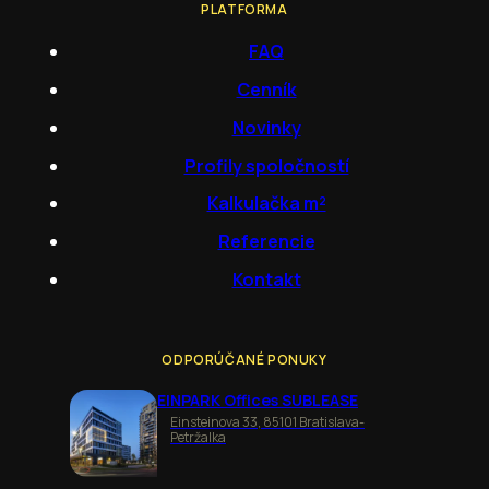
PLATFORMA
FAQ
Cenník
Novinky
Profily spoločností
Kalkulačka m²
Referencie
Kontakt
ODPORÚČANÉ PONUKY
EINPARK Offices SUBLEASE
Einsteinova 33, 85101 Bratislava-
Petržalka