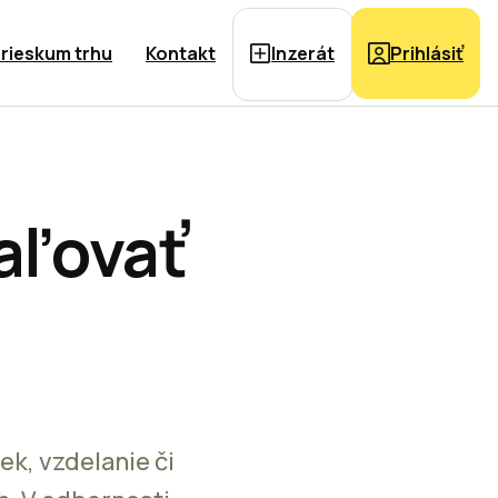
rieskum trhu
Kontakt
Inzerát
Prihlásiť
aľovať
ek, vzdelanie či