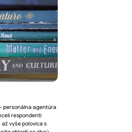
ú - personálna agentúra
hceli respondenti
 až vyše polovica s
ejto oblasti sa chcú