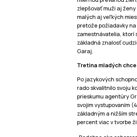
zlepšovať muži aj ženy 
malých aj veľkých mies
pretože požiadavky na 
zamestnávatelia, ktorí 
základná znalosť cudzi
Garaj.
Tretina mladých chce 
Po jazykových schopnos
rado skvalitnilo svoju 
prieskumu agentúry Gra
svojim vystupovaním (4
základným a nižším str
percent viac v tvorbe ž