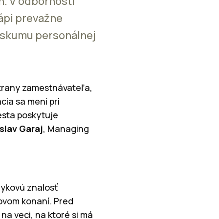
h. V odbornosti
ápi prevažne
ieskumu personálnej
 strany zamestnávateľa,
ia sa mení pri
esta poskytuje
slav Garaj
, Managing
zykovú znalosť
rovom konaní. Pred
a veci, na ktoré si má