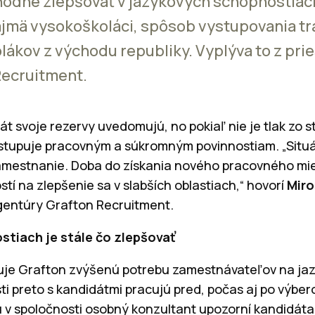
hodne zlepšovať v jazykových schopnostiac
ajmä vysokoškoláci, spôsob vystupovania tr
ákov z východu republiky. Vyplýva to z pr
Recruitment.
át svoje rezervy uvedomujú, no pokiaľ nie je tlak zo
stupuje pracovným a súkromným povinnostiam. „Situác
amestnanie. Doba do získania nového pracovného mi
í na zlepšenie sa v slabších oblastiach,“ hovorí
Miro
gentúry Grafton Recruitment.
tiach je stále čo zlepšovať
ťuje Grafton zvýšenú potrebu zamestnávateľov na ja
sti preto s kandidátmi pracujú pred, počas aj po výbe
v spoločnosti osobný konzultant upozorní kandidáta n