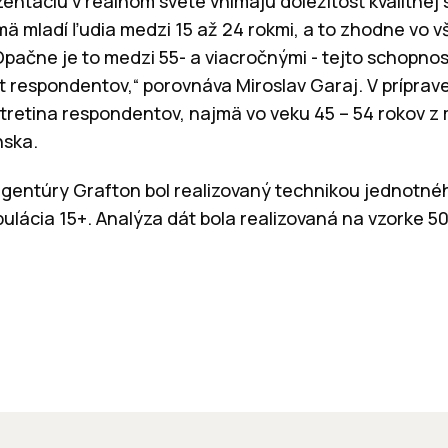
ntáciu v reálnom svete vnímajú dôležitosť kvalitnej
mä mladí ľudia medzi 15 až 24 rokmi, a to zhodne vo 
pačne je to medzi 55- a viacročnými - tejto schopnos
 respondentov,“ porovnáva Miroslav Garaj. V príprav
e tretina respondentov, najmä vo veku 45 – 54 rokov 
nska.
gentúry Grafton bol realizovaný technikou jednotné
lácia 15+. Analýza dát bola realizovaná na vzorke 5