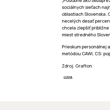
„Podobne ako sebapreze
sociálnych sieťach naj
oblastiach Slovenska. O
necelých desať percent
chcela zlepšiť približn
miest stredného Slove
Prieskum personálnej a
metódou CAWI, CS: popu
Zdroj: Grafton
ĽUDIA