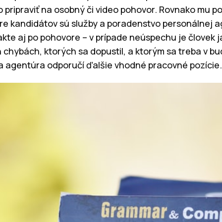
o pripraviť na osobný či video pohovor. Rovnako mu 
 Pre kandidátov sú služby a poradenstvo personálnej 
takte aj po pohovore – v prípade neúspechu je človek 
chybách, ktorých sa dopustil, a ktorým sa treba v bu
 agentúra odporučí ďalšie vhodné pracovné pozície.