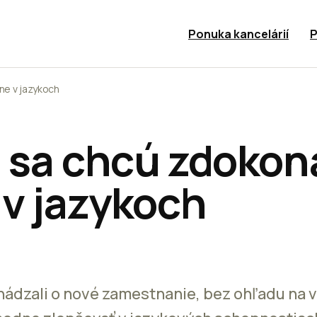
Ponuka kancelárií
P
ne v jazykoch
i sa chcú zdokon
 v jazykoch
hádzali o nové zamestnanie, bez ohľadu na v