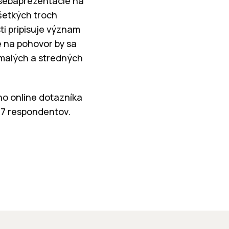
 sebaprezentácie na
všetkých troch
ti pripisuje význam
e na pohovor by sa
z malých a stredných
ho online dotazníka
07 respondentov.