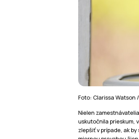
Foto: Clarissa Watson 
Nielen zamestnávatelia
uskutočnila prieskum, v
zlepšiť v prípade, ak b
miernou prevahou žien,