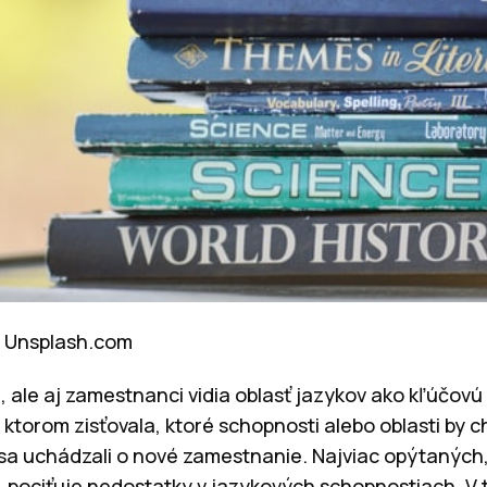
/ Unsplash.com
, ale aj zamestnanci vidia oblasť jazykov ako kľúčov
 ktorom zisťovala, ktoré schopnosti alebo oblasti by c
y sa uchádzali o nové zamestnanie. Najviac opýtaných,
 pociťuje nedostatky v jazykových schopnostiach. V t