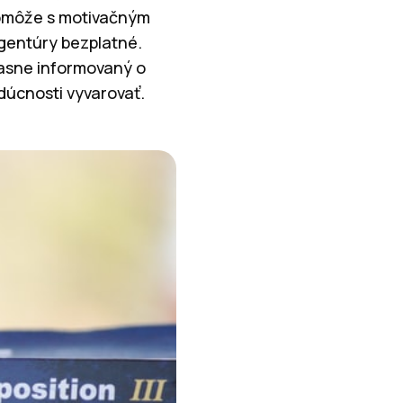
pomôže s motivačným
agentúry bezplatné.
jasne informovaný o
dúcnosti vyvarovať.