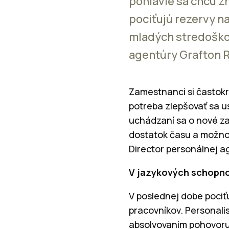
pohlavie sa chcú z
pociťujú rezervy n
mladých stredoškol
agentúry Grafton 
Zamestnanci si častokr
potreba zlepšovať sa u
uchádzaní sa o nové z
dostatok času a možnost
Director personálnej a
V jazykových schopnos
V poslednej dobe poci
pracovníkov. Personali
absolvovaním pohovoru 