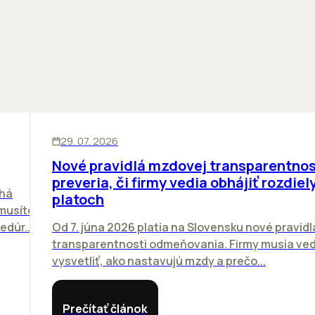
ĽUDIA
29. 07. 2026
Nové pravidlá mzdovej transparentnos
preveria, či firmy vedia obhájiť rozdiely
chá
platoch
emusíte
dúr...
Od 7. júna 2026 platia na Slovensku nové pravidl
transparentnosti odmeňovania. Firmy musia ved
vysvetliť, ako nastavujú mzdy a prečo...
Prečítať článok