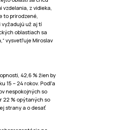
 vzdelania, z vidieka,
 to prirodzené,
vyžadujú už aj tí
ických oblastiach sa
,“ vysvetľuje Miroslav
opnosti, 42,6 % žien by
ku 15 – 24 rokov. Podľa
tov nespokojných so
er 22 % opýtaných so
ej strany a o desať