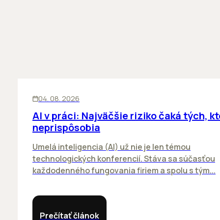
ĽUDIA
INOVÁCIE
04. 08. 2026
AI v práci: Najväčšie riziko čaká tých, kt
neprispôsobia
Umelá inteligencia (AI) už nie je len témou
technologických konferencií. Stáva sa súčasťou
každodenného fungovania firiem a spolu s tým...
Prečítať článok