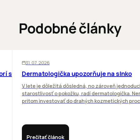
Podobné články
ĽUDIA
31. 07. 2026
orí sa
Dermatologička upozorňuje na slnko
V lete je dôležitá dôsledná, no zároveň jednodu
starostlivosť o pokožku, radí dermatologička. N
pritom investovať do drahých kozmetických proce
Prečítať článok