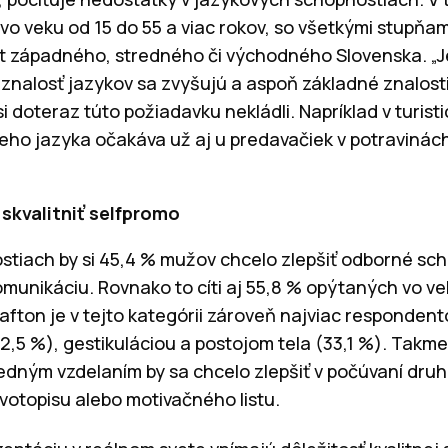
vo veku od 15 do 55 a viac rokov, so všetkými stupňami
t západného, stredného či východného Slovenska. „Je
znalosť jazykov sa zvyšujú a aspoň základné znalosti 
si doteraz túto požiadavku nekládli. Napríklad v turist
eho jazyka očakáva už aj u predavačiek v potravinách
skvalitniť selfpromo
tiach by si 45,4 % mužov chcelo zlepšiť odborné sch
komunikáciu. Rovnako to cíti aj 55,8 % opýtaných vo ve
fton je v tejto kategórii zároveň najviac responden
2,5 %), gestikuláciou a postojom tela (33,1 %). Takm
edným vzdelaním by sa chcelo zlepšiť v počúvaní druh
ivotopisu alebo motivačného listu.