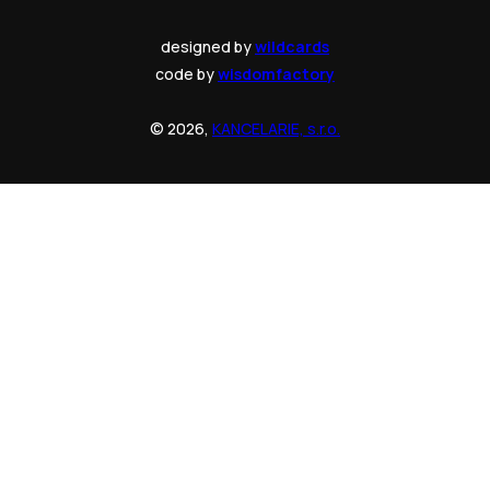
designed by
wildcards
code by
wisdomfactory
© 2026,
KANCELARIE, s.r.o.