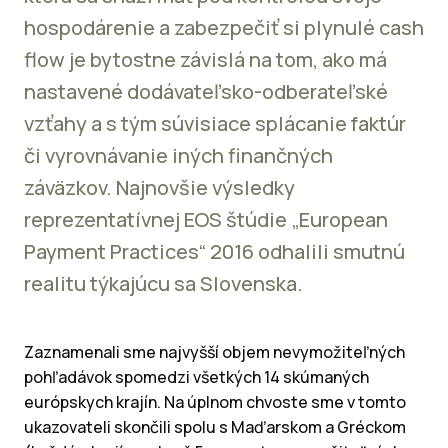
hospodárenie a zabezpečiť si plynulé cash
flow je bytostne závislá na tom, ako má
nastavené dodávateľsko-odberateľské
vzťahy a s tým súvisiace splácanie faktúr
či vyrovnávanie iných finančných
záväzkov. Najnovšie výsledky
reprezentatívnej EOS štúdie „European
Payment Practices“ 2016 odhalili smutnú
realitu týkajúcu sa Slovenska.
Zaznamenali sme najvyšší objem nevymožiteľných
pohľadávok spomedzi všetkých 14 skúmaných
európskych krajín. Na úplnom chvoste sme v tomto
ukazovateli skončili spolu s Maďarskom a Gréckom