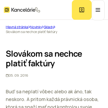
Hlavná stránka
Novinky
Sklady
Slovákom sa nechce platiť faktúry
Ponuka kancelárií
Prieskum trhu
Slovákom sa nechce
platiť faktúry
Kontakt
05. 09. 2016
Inzerát
Buď sa neplatí vôbec alebo ak áno, tak
neskoro. A pritom každá právnická osoba,
ktorá sa snaží mať pod kontrolou svoje