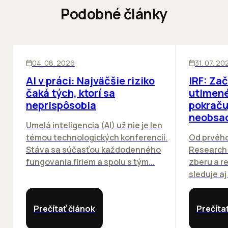
Podobné články
ĽUDIA
INOVÁCIE
SKLADY
04. 08. 2026
31. 07. 20
AI v práci: Najväčšie riziko
IRF: Za
čaká tých, ktorí sa
utlmené
neprispôsobia
pokraču
neobsa
Umelá inteligencia (AI) už nie je len
témou technologických konferencií.
Od prvého
Stáva sa súčasťou každodenného
Research 
fungovania firiem a spolu s tým...
zberu a r
sleduje aj
Prečítať článok
Prečíta