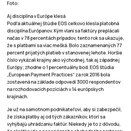
Foto:
Aj disciplína v Európe klesá
Podľa aktuálnej štúdie EOS celkovo klesla platobná
disciplína Európanov. Kým vlani sa faktúry preplácali
načas v 78 percentách prípadov, tento rok sa ukazuje,
že s platbami sa viac mešká. Bolo zaznamenaných 77
percent prijatých platieb v stanovenej lehote. Horšie
číslo vykázali krajiny ako východnej, tak aj západnej
Európy; zhodne o 1 percentuálny bod. EOS štúdia
„European Payment Practices“ za rok 2016 bola
zostavená na základe odpovedí 3000 respondentov
na rozhodovacích pozíciách v 14 európskych
krajinách.
Je už na samotnom podnikateľovi, aby si zabezpečil,
že získa platby aj od tých zákazníkov, ktorí sa
vyhýbajú uhrádzaniu faktúr. Niekedy je to z dôvodu,