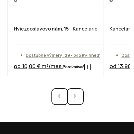
Hviezdoslavovo nám. 15 - Kancelárie
Kancelársk
Dostupné výmery: 29 - 345 m²
Ihneď
Dostu
od 10,00 € m²/mes.
od 13,90
Porovnávač