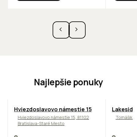
Najlepšie ponuky
ODPORÚČAME
ODPORÚČAM
Hviezdoslavovo námestie 15
Lakeside
Hviezdoslavovo námestie 15, 81102
Tomášikova
Bratislava-Staré Mesto