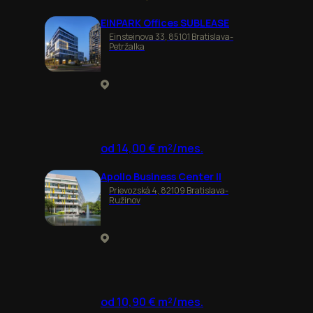
EINPARK Offices SUBLEASE
Einsteinova 33, 85101 Bratislava-
Petržalka
od 14,00 € m²/mes.
Apollo Business Center II
Prievozská 4, 82109 Bratislava-
Ružinov
od 10,90 € m²/mes.