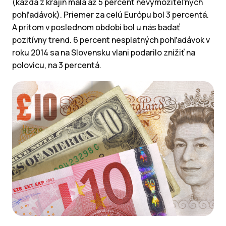
(každá z krajín mala až 5 percent nevymožiteľných
pohľadávok). Priemer za celú Európu bol 3 percentá.
A pritom v poslednom období bol u nás badať
pozitívny trend. 6 percent nesplatných pohľadávok v
roku 2014 sa na Slovensku vlani podarilo znížiť na
polovicu, na 3 percentá.