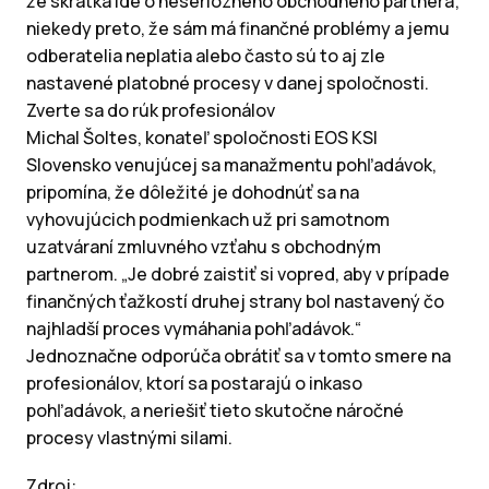
že skrátka ide o neseriózneho obchodného partnera;
niekedy preto, že sám má finančné problémy a jemu
odberatelia neplatia alebo často sú to aj zle
nastavené platobné procesy v danej spoločnosti.
Zverte sa do rúk profesionálov
Michal Šoltes, konateľ spoločnosti EOS KSI
Slovensko venujúcej sa manažmentu pohľadávok,
pripomína, že dôležité je dohodnúť sa na
vyhovujúcich podmienkach už pri samotnom
uzatváraní zmluvného vzťahu s obchodným
partnerom. „Je dobré zaistiť si vopred, aby v prípade
finančných ťažkostí druhej strany bol nastavený čo
najhladší proces vymáhania pohľadávok.“
Jednoznačne odporúča obrátiť sa v tomto smere na
profesionálov, ktorí sa postarajú o inkaso
pohľadávok, a neriešiť tieto skutočne náročné
procesy vlastnými silami.
Zdroj: