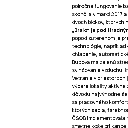
polročné fungovanie b
skončila v marci 2017 
dvoch blokov, ktorých n
„Bralo“ je pod Hradn
popod suterénom je pr
technológie, napríklad
chladenie, automatické 
Budova má zelenú strec
zvlhčovanie vzduchu, k
Vetranie v priestoroch
výbere lokality aktívn
dôvodu najvýhodnejšej 
sa pracovného komfortu
ktorých sedia, farebnos
ČSOB implementovala m
smetné koše pri kance