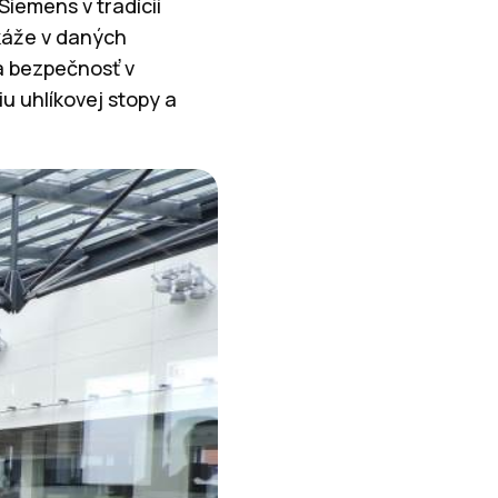
 Siemens v tradícii
okáže v daných
 a bezpečnosť v
u uhlíkovej stopy a