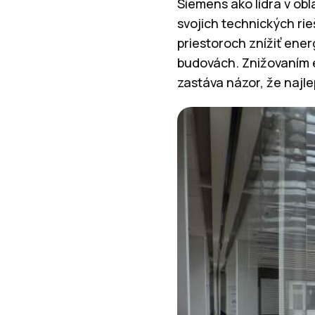
Siemens ako lídra v obla
svojich technických ri
priestoroch znížiť ene
budovách. Znižovaním e
zastáva názor, že najle