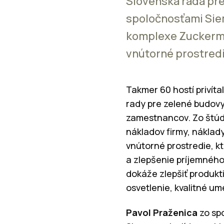
Slovenská rada pre
spoločnosťami Sie
komplexe Zuckerma
vnútorné prostred
Takmer 60 hostí privíta
rady pre zelené budovy
zamestnancov. Zo štúdi
nákladov firmy, náklad
vnútorné prostredie, k
a zlepšenie príjemného
dokáže zlepšiť produkt
osvetlenie, kvalitné um
Pavol Praženica
zo sp