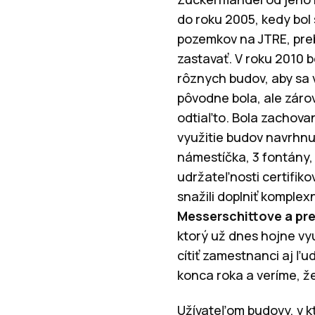
do roku 2005, kedy bol
pozemkov na JTRE, preb
zastavať. V roku 2010 b
rôznych budov, aby sa v
pôvodne bola, ale záro
odtiaľto. Bola zachovan
využitie budov navrhnut
námestíčka, 3 fontány,
udržateľnosti certifik
snažili doplniť komple
Messerschittove a pre
ktorý už dnes hojne vy
cítiť zamestnanci aj ľu
konca roka a veríme, že
Užívateľom budovy, v kto