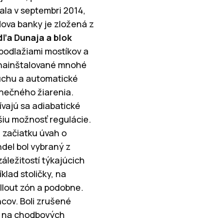
la v septembri 2014,
ova banky je zložená z
dľa Dunaja a blok
podlažiami mostíkov a
 nainštalované mnohé
duchu a automatické
lnečného žiarenia.
vajú sa adiabatické
šiu možnosť regulácie.
 začiatku úvah o
del bol vybraný z
áležitostí týkajúcich
lad stoličky, na
illout zón a podobne.
ov. Boli zrušené
o na chodbových