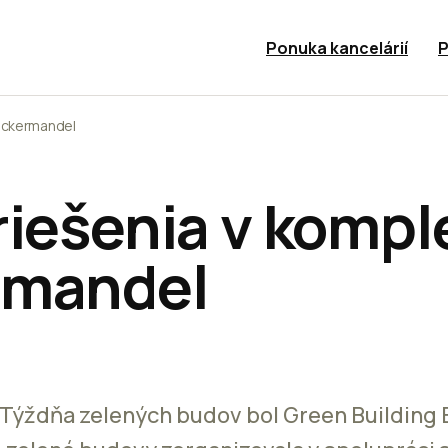
Ponuka kancelárií
P
Zuckermandel
riešenia v kompl
rmandel
ýždňa zelených budov bol Green Building B