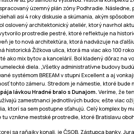
 spracovaný územný plán zóny Podhradie. Následne, 
iehali asi 4 roky diskusie a skúmania, akým spôsobo
ol oslovený architektonický ateliér, ktorý navrhol aktu
ytvorilo prostredie pestré, ktoré reflektuje na histor
veň je to nová architektúra, ktorá nadväzuje na ďalš
á historická Žižkova ulica, ktorá ma viac ako 100 rok
é ako mix bytov a kancelárií. Bol kladený dôraz na vo
 umelecké diela. „Všetky administratívne budovy budú
ované systémom BREEAM v stupni Excellent a aj vonkaj
xnosť tohto zámeru. Stredom je námestie, ktoré bude
pája lávkou Hradné bralo s Dunajom.
Veríme, že ten
užívajú zamestnanci jednotlivých budov, ešte viac oži
dia, ktorí sa sem postupne sťahujú. Celý komplex by 
 tu vznikne mestské prostredie, ktoré Bratislavu obo
rej sa raňajky konali, je ČSOB. Zástupca banky, Juraj 