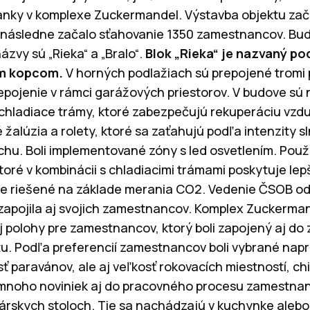
anky v komplexe Zuckermandel. Výstavba objektu zača
a následne začalo sťahovanie 1350 zamestnancov. Bud
ázvy sú „Rieka“ a „Bralo“.
Blok „Rieka“ je nazvaný po
ým kopcom.
V horných podlažiach sú prepojené tromi 
epojenie v rámci garážových priestorov. V budove sú
 chladiace trámy, ktoré zabezpečujú rekuperáciu vz
žalúzia a rolety, ktoré sa zaťahujú podľa intenzity s
hu. Boli implementované zóny s led osvetlením. Použí
toré v kombinácii s chladiacimi trámami poskytuje lep
 je riešené na základe merania CO2. Vedenie ČSOB od
e zapojila aj svojich zamestnancov. Komplex Zuckerman
polohy pre zamestnancov, ktorý boli zapojený aj do z
. Podľa preferencií zamestnancov boli vybrané naprík
ť paravánov, ale aj veľkosť rokovacích miestností, ch
noho noviniek aj do pracovného procesu zamestnanc
lárskych stoloch. Tie sa nachádzajú v kuchynke aleb