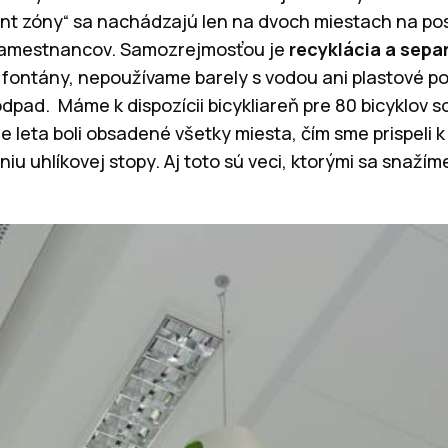
int zóny“ sa nachádzajú len na dvoch miestach na pos
zamestnancov. Samozrejmosťou je
recyklácia a sepa
é fontány, nepoužívame barely s vodou ani plastové p
dpad. Máme k dispozícii bicykliareň pre 80 bicyklov 
e leta boli obsadené všetky miesta, čím sme prispeli 
iu uhlíkovej stopy. Aj toto sú veci, ktorými sa snaží