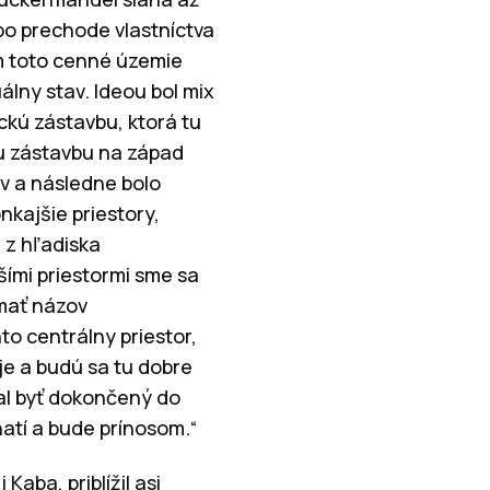
po prechode vlastníctva
m toto cenné územie
álny stav. Ideou bol mix
ickú zástavbu, ktorá tu
iu zástavbu na západ
ov a následne bolo
nkajšie priestory,
 z hľadiska
šími priestormi sme sa
 mať názov
to centrálny priestor,
je a budú sa tu dobre
mal byť dokončený do
hatí a bude prínosom.“
Kaba, priblížil asi