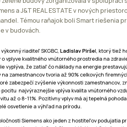
 zelené budovy zorganizovala v spolupráci 
mens a J&T REAL ESTATE v nových priestor
ndel. Témou raňajok boli Smart riešenia p
ie v budovách.
l výkonný riaditeľ SKGBC,
Ladislav Pirše
l, ktorý tiež 
 o vplyve kvalitného vnútorného prostredia na zdravie
e vyplýva, že zatiaľ čo náklady na energie prestavuj
y na zamestnancov tvoria až 90% celkových firemnýc
toré zabezpečí zvýšenie výkonnosti zamestnancov, zn
 pocitu najvýraznejšie vplýva kvalita vnútorného vzd
ivitu až o 8-11%. Pozitívny vplyv má aj tepelná pohod
elé osvetlenie a výhľad na prírodu.
oločnosti Siemens ako jeden z hostiteľov podujatia priv