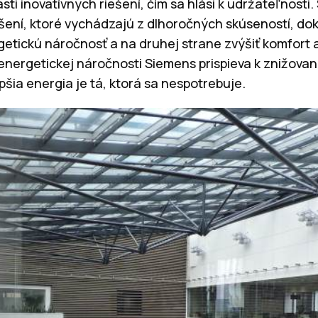
sti inovatívnych riešení, čím sa hlási k udržateľnosti.
ešení, ktoré vychádzajú z dlhoročných skúseností, d
rgetickú náročnosť a na druhej strane zvýšiť komfort
nergetickej náročnosti Siemens prispieva k znižovani
pšia energia je tá, ktorá sa nespotrebuje.