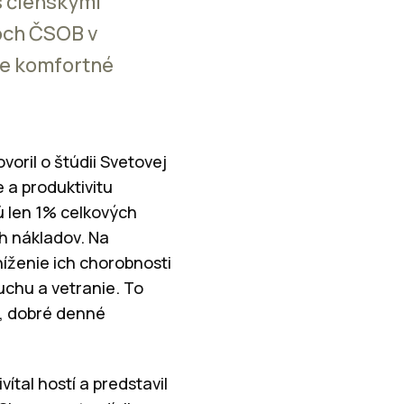
s členskými
och ČSOB v
re komfortné
hovoril o štúdii Svetovej
 a produktivitu
ú len 1% celkových
h nákladov. Na
íženie ich chorobnosti
uchu a vetranie. To
a, dobré denné
ítal hostí a predstavil