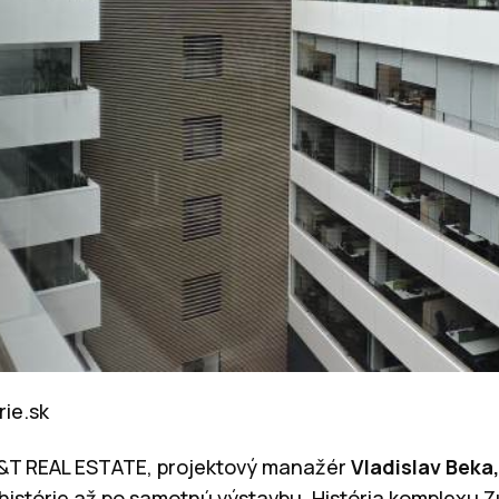
rie.sk
&T REAL ESTATE, projektový manažér
Vladislav Beka,
istórie až po samotnú výstavbu. História komplexu 