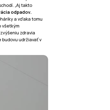
chodí. „Aj takto
rácia odpadov.
oháriky a vďaka tomu
so všetkým
k zvýšeniu zdravia
me budovu udržiavať v