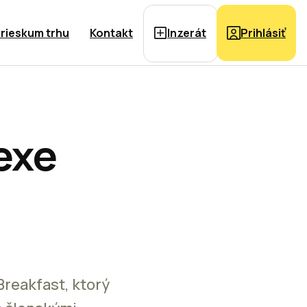
rieskum trhu
Kontakt
Inzerát
Prihlásiť
exe
reakfast, ktorý