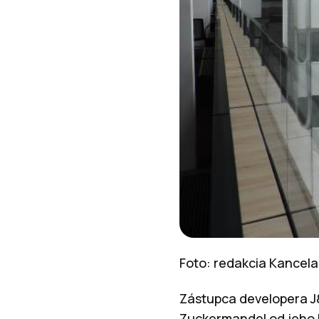
Foto: redakcia Kancela
Zástupca developera J
Zuckermandel od jeho h