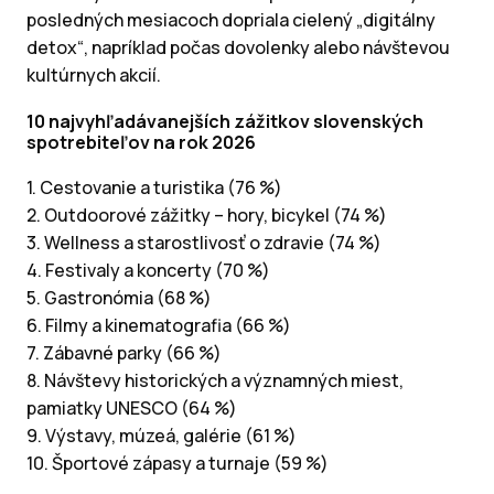
posledných mesiacoch dopriala cielený „digitálny
detox“, napríklad počas dovolenky alebo návštevou
kultúrnych akcií.
10 najvyhľadávanejších zážitkov slovenských
spotrebiteľov na rok 2026
1. Cestovanie a turistika (76 %)
2. Outdoorové zážitky – hory, bicykel (74 %)
3. Wellness a starostlivosť o zdravie (74 %)
4. Festivaly a koncerty (70 %)
5. Gastronómia (68 %)
6. Filmy a kinematografia (66 %)
7. Zábavné parky (66 %)
8. Návštevy historických a významných miest,
pamiatky UNESCO (64 %)
9. Výstavy, múzeá, galérie (61 %)
10. Športové zápasy a turnaje (59 %)