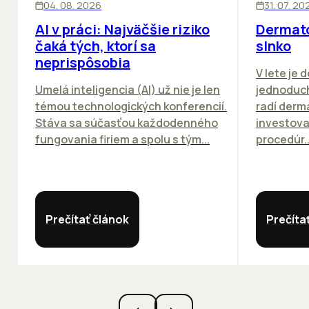
04. 08. 2026
31. 07. 20
AI v práci: Najväčšie riziko
Dermato
čaká tých, ktorí sa
slnko
neprispôsobia
V lete je 
Umelá inteligencia (AI) už nie je len
jednoduch
témou technologických konferencií.
radí derm
Stáva sa súčasťou každodenného
investova
fungovania firiem a spolu s tým...
procedúr..
Prečítať článok
Prečíta