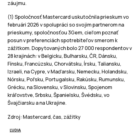
záujmu.
(1) Spoločnosť Mastercard uskutočnila prieskum vo
februári 2026 v spolupráci so svojim partnerom na
prieskumy, spoločnosťou 3Gem, cieľom poznať
posun v preferenciách spotrebiteľov smerom k
zážitkom. Dopytovaných bolo 27 000 respondentov v
28 krajinách: v Belgicku, Bulharsku, ČR, Dánsku,
Fínsku, Francúzsku, Chorvátsku, Írsku, Taliansku,
Izraeli, na Cypre, v Maďarsku, Nemecku, Holandsku,
Nórsku, Poľsku, Portugalsku, Rakúsku, Rumunsku,
Grécku, na Slovensku, v Slovinsku, Spojenom
kráľovstve, Srbsku, Španielsku, Švédsku, vo
Švajčiarsku a na Ukrajine.
Zdroj: Mastercard, čas, zážitky
ĽUDIA