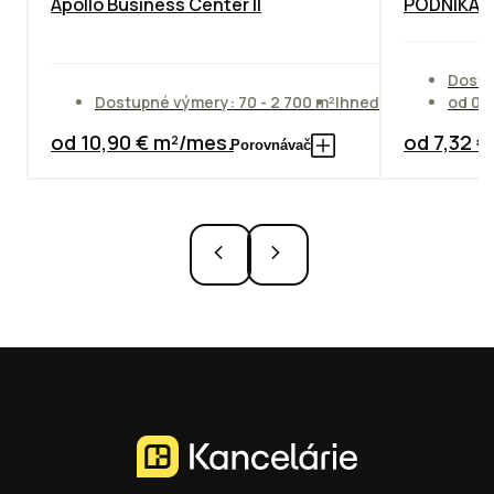
Apollo Business Center II
PODNIKAT
Dostu
Dostupné výmery: 70 - 2 700 m²
Ihneď
od 01
od 10,90 € m²/mes.
od 7,32 
Porovnávač