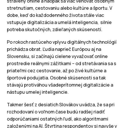
strávený online a naopak sa viac venovať osobným
stretnutiam, cestovaniu alebo kultúre a športu. V
dobe, keď do každodenného života stále viac
vstupuje digitalizácia a umelá inteligencia, silnie
potreba skutočných, zdieľaných skúseností.
Po rokoch rastúceho vplyvu digitálnych technológií
prichádza obrat. Ľudia naprieč Európou aj na
Slovensku, si začínajú cielene vyvažovať online
prostredie reálnymi zážitkami – od stretávania sa s
priateľmi cez cestovanie, až po živé kultúrne a
športové podujatia. Osobné skúsenosti sa tak
stávajú protiváhou všadeprítomnej digitalizácie a
nástupu umelej inteligencie.
Takmer šesť z desiatich Slovákov uvádza, že sa pri
rozhodovaní o voľnom čase budú radšej riadiť
odporúčaniami ostatných ľudí, ako algoritmami
založenými na AI. Štvrtina respondentov si navyše v