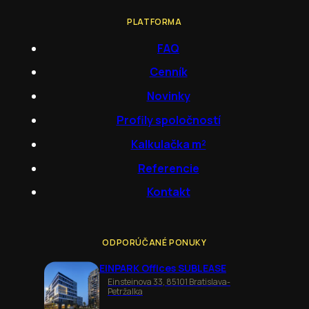
PLATFORMA
FAQ
Cenník
Novinky
Profily spoločností
Kalkulačka m²
Referencie
Kontakt
ODPORÚČANÉ PONUKY
EINPARK Offices SUBLEASE
Einsteinova 33, 85101 Bratislava-
Petržalka