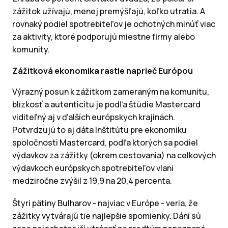
zážitok užívajú, menej premýšľajú, koľko utratia. A
rovnaký podiel spotrebiteľov je ochotných minúť viac
za aktivity, ktoré podporujú miestne firmy alebo
komunity.
Zážitková ekonomika rastie naprieč Európou
Výrazný posun k zážitkom zameraným na komunitu,
blízkosť a autenticitu je podľa štúdie Mastercard
viditeľný aj v ďalších európskych krajinách.
Potvrdzujú to aj dáta Inštitútu pre ekonomiku
spoločnosti Mastercard, podľa ktorých sa podiel
výdavkov za zážitky (okrem cestovania) na celkových
výdavkoch európskych spotrebiteľov vlani
medziročne zvýšil z 19,9 na 20,4 percenta.
Štyri pätiny Bulharov - najviac v Európe - veria, že
zážitky vytvárajú tie najlepšie spomienky. Dáni sú