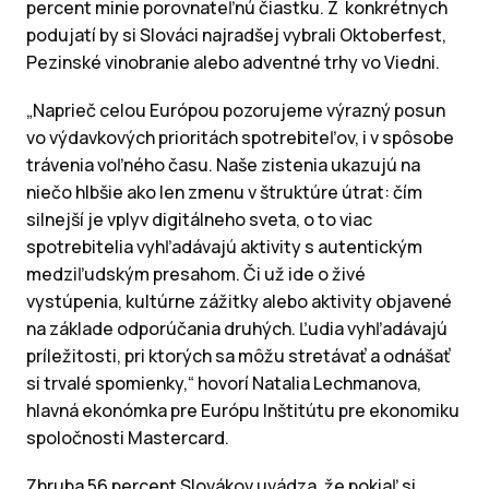
percent minie porovnateľnú čiastku. Z konkrétnych
podujatí by si Slováci najradšej vybrali Oktoberfest,
Pezinské vinobranie alebo adventné trhy vo Viedni.
„Naprieč celou Európou pozorujeme výrazný posun
vo výdavkových prioritách spotrebiteľov, i v spôsobe
trávenia voľného času. Naše zistenia ukazujú na
niečo hlbšie ako len zmenu v štruktúre útrat: čím
silnejší je vplyv digitálneho sveta, o to viac
spotrebitelia vyhľadávajú aktivity s autentickým
medziľudským presahom. Či už ide o živé
vystúpenia, kultúrne zážitky alebo aktivity objavené
na základe odporúčania druhých. Ľudia vyhľadávajú
príležitosti, pri ktorých sa môžu stretávať a odnášať
si trvalé spomienky,“ hovorí Natalia Lechmanova,
hlavná ekonómka pre Európu Inštitútu pre ekonomiku
spoločnosti Mastercard.
Zhruba 56 percent Slovákov uvádza, že pokiaľ si