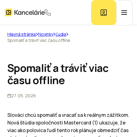
Hlavná stránka
Novinky
Ľudia
Spomaliť a tráviť viac času offline
Ponuka kancelárií
Prieskum trhu
Spomaliť a tráviť viac
času offline
Kontakt
27. 05. 2026
Inzerát
Slováci chcú spomaliť a vracať sa k reálnym zážitkom.
Nová štúdia spoločnosti Mastercard (1) ukazuje, že
viac ako polovica ľudí tento rok plánuje obmedziť čas