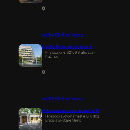
od 14,00 € m²/mes.
Apollo Business Center II
Prievozská 4, 82109 Bratislava-
Ružinov
od 10,90 € m²/mes.
Hviezdoslavovo námestie 15
Hviezdoslavovo námestie 15, 81102
Bratislava-Staré Mesto