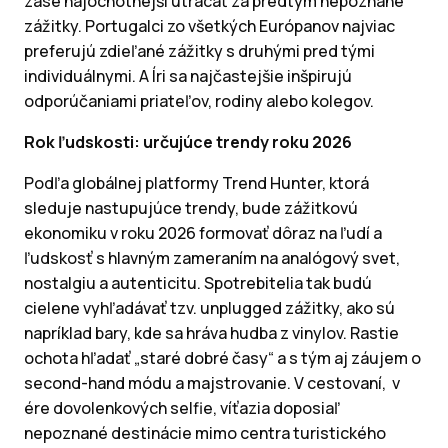
zase najochotnejší utrácať za predtým nepoznané
zážitky. Portugalci zo všetkých Európanov najviac
preferujú zdieľané zážitky s druhými pred tými
individuálnymi. A Íri sa najčastejšie inšpirujú
odporúčaniami priateľov, rodiny alebo kolegov.
Rok ľudskosti: určujúce trendy roku 2026
Podľa globálnej platformy Trend Hunter, ktorá
sleduje nastupujúce trendy, bude zážitkovú
ekonomiku v roku 2026 formovať dôraz na ľudí a
ľudskosť s hlavným zameraním na analógový svet,
nostalgiu a autenticitu. Spotrebitelia tak budú
cielene vyhľadávať tzv. unplugged zážitky, ako sú
napríklad bary, kde sa hráva hudba z vinylov. Rastie
ochota hľadať „staré dobré časy“ a s tým aj záujem o
second-hand módu a majstrovanie. V cestovaní, v
ére dovolenkových selfie, víťazia doposiaľ
nepoznané destinácie mimo centra turistického