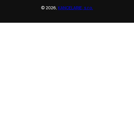
© 2026,
KANCELARIE, s.r.o.