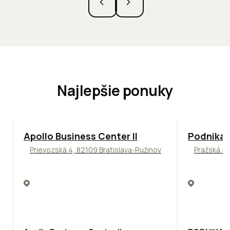
Najlepšie ponuky
TOP
NOVINKA
ODPORÚČAME
ODPORÚČAM
Apollo Business Center II
Podnikat
Prievozská 4, 82109 Bratislava-Ružinov
Pražská 4,