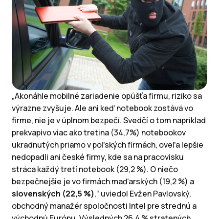
„Akonáhle mobilné zariadenie opúšťa firmu, riziko sa
výrazne zvyšuje. Ale ani keď notebook zostává vo
firme, nie je v úplnom bezpečí. Svedčí o tom napríklad
prekvapivo viac ako tretina (34,7%) notebookov
ukradnutých priamo v poľských firmách, oveľa lepšie
nedopadli ani české firmy, kde sa na pracovisku
stráca každý tretí notebook (29,2 %). O niečo
bezpečnejšie je vo firmách maďarských (19,2 %) a
slovenských (22,5 %)
,“ uviedol Evžen Pavlovský,
obchodný manažér spoločnosti Intel pre strednú a
východnú Európu. Výsledných 26,4 % stratených