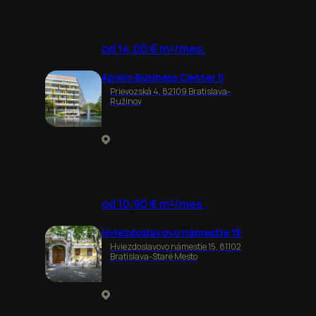
od 14,00 € m²/mes.
Apollo Business Center II
Prievozská 4, 82109 Bratislava-
Ružinov
od 10,90 € m²/mes.
Hviezdoslavovo námestie 15
Hviezdoslavovo námestie 15, 81102
Bratislava-Staré Mesto