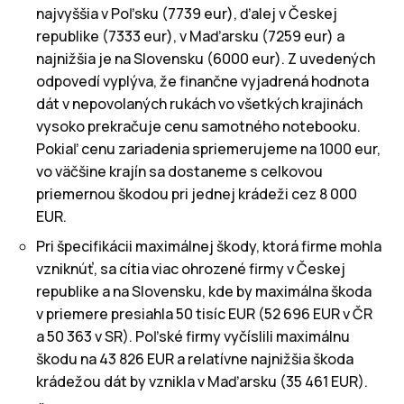
najvyššia v Poľsku (7739 eur), ďalej v Českej
republike (7333 eur), v Maďarsku (7259 eur) a
najnižšia je na Slovensku (6000 eur). Z uvedených
odpovedí vyplýva, že finančne vyjadrená hodnota
dát v nepovolaných rukách vo všetkých krajinách
vysoko prekračuje cenu samotného notebooku.
Pokiaľ cenu zariadenia spriemerujeme na 1000 eur,
vo väčšine krajín sa dostaneme s celkovou
priemernou škodou pri jednej krádeži cez 8 000
EUR.
Pri špecifikácii maximálnej škody, ktorá firme mohla
vzniknúť, sa cítia viac ohrozené firmy v Českej
republike a na Slovensku, kde by maximálna škoda
v priemere presiahla 50 tisíc EUR (52 696 EUR v ČR
a 50 363 v SR). Poľské firmy vyčíslili maximálnu
škodu na 43 826 EUR a relatívne najnižšia škoda
krádežou dát by vznikla v Maďarsku (35 461 EUR).