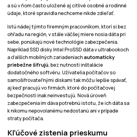
a sú v ňom často uložené aj citlivé osobné a rodinné
údaje, ktoré spravidla nechceme nikde zdieľať.
Istú nádej týmto firemným pracovníkom, ktorí si bez
ohľadu na región, v stále väčšej miere nosia dáta pri
sebe, ponúkajú nové technológie zabezpečenia.
Napríklad SSD disky Intel ProSSD dáta v ultrabookoch
a ďalších mobilných zariadeniach
automaticky
priebežne šifrujú
, bez nutnosti inštalácie
dodatočného softvéru. Užívatelia počítačov so
samošifrovateľnými diskami tak môžu lepšie spávať,
aj keď pracujú vo firmách, ktoré do počítačovej
bezpečnosti inak neinvestujú. Nová úroveň
zabezpečenia im dáva potrebnú istotu, že ich dáta sa
k nikomu nepovolanému nedostanú ani v prípade
straty počítača.
Kľúčové zistenia prieskumu