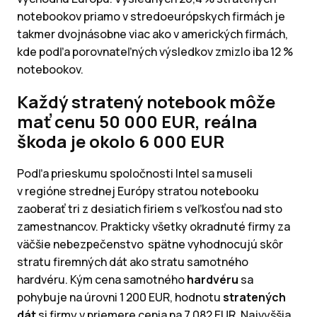
notebookov priamo v stredoeurópskych firmách je
takmer dvojnásobne viac ako v amerických firmách,
kde podľa porovnateľných výsledkov zmizlo iba 12 %
notebookov.
Každý stratený notebook môže
mať cenu 50 000 EUR, reálna
škoda je okolo 6 000 EUR
Podľa prieskumu spoločnosti Intel sa museli
v regióne strednej Európy stratou notebooku
zaoberať tri z desiatich firiem s veľkosťou nad sto
zamestnancov. Prakticky všetky okradnuté firmy za
väčšie nebezpečenstvo spätne vyhodnocujú skôr
stratu firemných dát ako stratu samotného
hardvéru. Kým cena samotného
hardvéru
sa
pohybuje na úrovni 1 200 EUR, hodnotu
stratených
dát
si firmy v priemere cenia na 7 082 EUR. Najvyššia