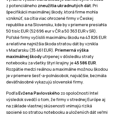
z potenciálneho
zneužitia ukradnutých dát
. Pri
špecifikácii maximálnej škody, ktorá firme mohla
vzniknúť, sa cítia viac ohrozené firmy v Českej
republike a na Slovensku, kde by v priemere presiahla
50 tisíc EUR (52 696 eur v ČR a 50 363 EUR v SR).
Poľské firmy vyčíslili maximálnu škodu na 43 826 EUR
a relatívne najnižšia škoda stratou dát by vznikla
v Maďarsku (35 461 EUR).
Priemerná výška
maximálnej škody
utrpenej v dôsledku straty
notebooku za všetky štyri krajiny je
45 586 EUR
.
Rozpätie medzi reálnou a maximálne možnou škodou
je v priemere šesť-a-polnásobok, najväčšie, bezmála
deväťnásobné vykazujú slovenské firmy.
Podľa
Evžena Pavlovského
zo spoločnosti Intel
výsledok svedčí o tom, že firmy v strednej Európe aj
na základe vlastnej skúsenosti vnímajú riziká
spojené so stratou notebooku a uložených dát veľmi