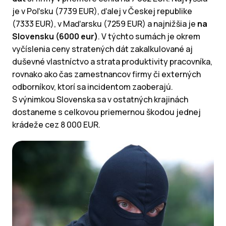
je v Poľsku (7739 EUR), ďalej v Českej republike
(7333 EUR), v Maďarsku (7259 EUR) a najnižšia je
na
Slovensku (6000 eur)
. V týchto sumách je okrem
vyčíslenia ceny stratených dát zakalkulované aj
duševné vlastníctvo a strata produktivity pracovníka,
rovnako ako čas zamestnancov firmy či externých
odborníkov, ktorí sa incidentom zaoberajú.
S výnimkou Slovenska sa v ostatných krajinách
dostaneme s celkovou priemernou škodou jednej
krádeže cez 8 000 EUR.