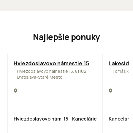
Najlepšie ponuky
ODPORÚČAME
ODPORÚČAM
Hviezdoslavovo námestie 15
Lakeside
Hviezdoslavovo námestie 15, 81102
Tomášikova
Bratislava-Staré Mesto
Hviezdoslavovo nám. 15 - Kancelárie
Kancelársk