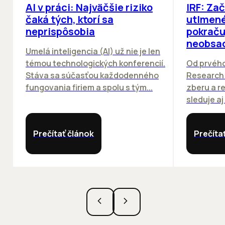
AI v práci: Najväčšie riziko
IRF: Za
čaká tých, ktorí sa
utlmené
neprispôsobia
pokraču
neobsa
Umelá inteligencia (AI) už nie je len
témou technologických konferencií.
Od prvého
Stáva sa súčasťou každodenného
Research 
fungovania firiem a spolu s tým...
zberu a r
sleduje aj
Prečítať článok
Prečíta