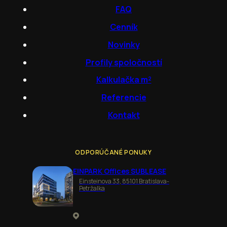
FAQ
Cenník
Novinky
Profily spoločností
Kalkulačka m²
Referencie
Kontakt
ODPORÚČANÉ PONUKY
EINPARK Offices SUBLEASE
Einsteinova 33, 85101 Bratislava-
Petržalka