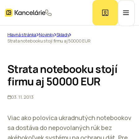
Hlavná stránka
Novinky
Sklady
Strata notebooku stojí firmu aj 50000 EUR
Ponuka kancelárií
Prieskum trhu
Strata notebooku stojí
firmu aj 50000 EUR
Kontakt
03. 11. 2013
Inzerát
Viac ako polovica ukradnutých notebookov
sa dostáva do nepovolaných rúk bez
akéhokoľvek systému na ochranu dát. Pre