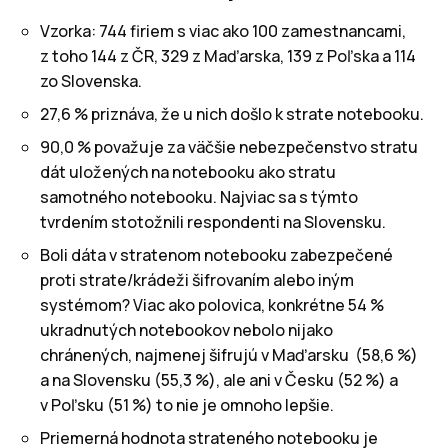
Vzorka: 744 firiem s viac ako 100 zamestnancami,
z toho 144 z ČR, 329 z Maďarska, 139 z Poľska a 114
zo Slovenska.
27,6 % priznáva, že u nich došlo k strate notebooku.
90,0 % považuje za väčšie nebezpečenstvo stratu
dát uložených na notebooku ako stratu
samotného notebooku. Najviac sa s týmto
tvrdením stotožnili respondenti na Slovensku.
Boli dáta v stratenom notebooku zabezpečené
proti strate/krádeži šifrovaním alebo iným
systémom? Viac ako polovica, konkrétne 54 %
ukradnutých notebookov nebolo nijako
chránených, najmenej šifrujú v Maďarsku (58,6 %)
a na Slovensku (55,3 %), ale ani v Česku (52 %) a
v Poľsku (51 %) to nie je omnoho lepšie.
Priemerná hodnota strateného notebooku je