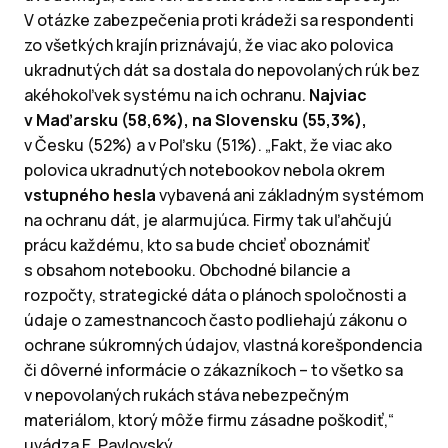
V otázke zabezpečenia proti krádeži sa respondenti
zo všetkých krajín priznávajú, že viac ako polovica
ukradnutých dát sa dostala do nepovolaných rúk bez
akéhokoľvek systému na ich ochranu.
Najviac
v Maďarsku (58,6%), na Slovensku (55,3%),
v Česku (52%) a v Poľsku (51%). „Fakt, že viac ako
polovica ukradnutých notebookov nebola okrem
vstupného hesla
vybavená ani základným systémom
na ochranu dát, je alarmujúca. Firmy tak uľahčujú
prácu každému, kto sa bude chcieť oboznámiť
s obsahom notebooku. Obchodné bilancie a
rozpočty, strategické dáta o plánoch spoločnosti a
údaje o zamestnancoch často podliehajú zákonu o
ochrane súkromných údajov, vlastná korešpondencia
či dôverné informácie o zákazníkoch – to všetko sa
v nepovolaných rukách stáva nebezpečným
materiálom, ktorý môže firmu zásadne poškodiť,“
uvádza E. Pavlovský.