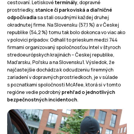
cestovaní. Letiskové
terminály
, dopravné
prostriedky,
stanice či parkoviská a diaľničné
odpočívadla
sa stali osudnými každej druhej
okradnutej firme. Na Slovensku (57,1 %) a v Českej
republike (54,2 %) tomu tak bolo dokonca vo viac ako
v polovici prípadov. Odhalil to prieskum medzi 744
firmami organizovaný spoločnosťou Intel v štyroch
stredoeurópskych krajinách – Českej republike,
Maďarsku, Poľsku a na Slovensku1. Výsledok, že
najčastejšie dochádza k odcudzeniu firemných
zariadení v dopravných prostriedkoch, je v súlade
s poznatkami spoločnosti McAfee, ktorá si v tomto
regióne vedie podrobný
prehľad o jednotlivých
bezpečnostných incidentoch
.