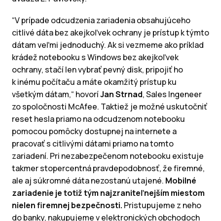
“V prípade odcudzenia zariadenia obsahujúceho
citlivé dáta bez akejkoľvek ochrany je prístup k týmto
dátam veľmi jednoduchý. Ak si vezmeme ako príklad
krádež notebooku s Windows bez akejkoľvek
ochrany, stačí len vybrať pevný disk, pripojiť ho
k inému počítaču a máte okamžitý prístup ku
všetkým dátam,“ hovorí
Jan Strnad
, Sales Ingeneer
zo spoločnosti McAfee. Taktiež je možné uskutočniť
reset hesla priamo na odcudzenom notebooku
pomocou pomôcky dostupnej na internete a
pracovať s citlivými dátami priamo na tomto
zariadení. Pri nezabezpečenom notebooku existuje
takmer stopercentná pravdepodobnosť, že firemné,
ale aj súkromné dáta nezostanú utajené.
Mobilné
zariadenie je totiž tým najzraniteľnejším miestom
nielen firemnej bezpečnosti.
Pristupujeme z neho
do banky, nakupujeme v elektronických obchodoch