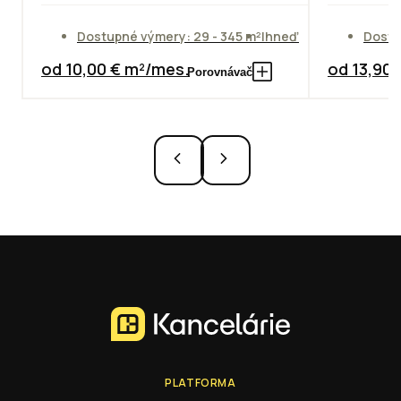
Dostupné výmery: 29 - 345 m²
Ihneď
Dostu
od 10,00 € m²/mes.
od 13,90
Porovnávač
PLATFORMA