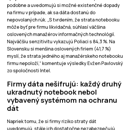
podobne a uvedomujú si možné existenčné dopady
na firmu v prípade, ak sa dáta dostanú do
nepovolaných rúk. „S tvrdením, že strata notebooku
môže byť pre firmu likvidačná, súhlasí väčšina
oslovených manažérov informačných technológií.
Najväčšiu senzitivitu vykazujú Poliaci s 84,3 %. Na
Slovensku si menšina oslovených firiem (41,7 %)
myslí, že strata jedného aj manažérskeho notebooku
firmu nepoloží,“ komentuje výsledky Evžen Pavlovský
zo spoločnosti Intel.
Firmy dáta nešifrujú: každý druhý
ukradnutý notebook nebol
vybavený systémom na ochranu
dát
Napriek tomu, že si firmy riziko straty dát
uvedomujú, stále ich dostatočne nezabezpečujú.