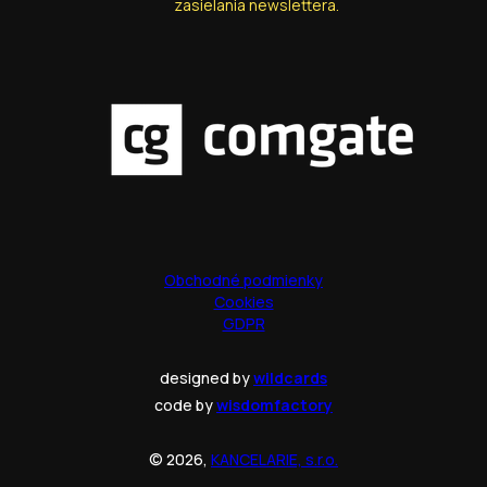
zasielania newslettera.
Obchodné podmienky
Cookies
GDPR
designed by
wildcards
code by
wisdomfactory
© 2026,
KANCELARIE, s.r.o.