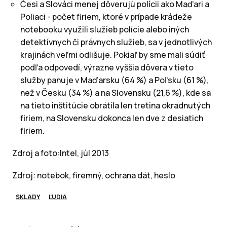
Česi a Slováci menej dôverujú polícii ako Maďari a
Poliaci - počet firiem, ktoré v prípade krádeže
notebooku využili služieb polície alebo iných
detektívnych či právnych služieb, sa v jednotlivých
krajinách veľmi odlišuje. Pokiaľ by sme mali súdiť
podľa odpovedí, výrazne vyššia dôvera v tieto
služby panuje v Maďarsku (64 %) a Poľsku (61 %),
než v Česku (34 %) a na Slovensku (21,6 %), kde sa
na tieto inštitúcie obrátila len tretina okradnutých
firiem, na Slovensku dokonca len dve z desiatich
firiem.
Zdroj a foto:Intel, júl 2013
Zdroj: notebok, firemný, ochrana dát, heslo
SKLADY
ĽUDIA