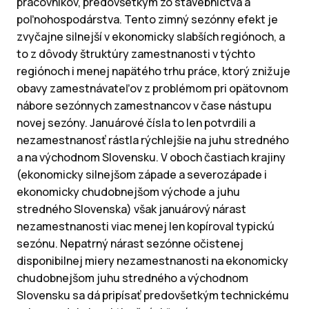
pracovníkov, predovšetkým zo stavebníctva a
poľnohospodárstva. Tento zimný sezónny efekt je
zvyčajne silnejší v ekonomicky slabších regiónoch, a
to z dôvody štruktúry zamestnanosti v týchto
regiónoch i menej napätého trhu práce, ktorý znižuje
obavy zamestnávateľov z problémom pri opätovnom
nábore sezónnych zamestnancov v čase nástupu
novej sezóny. Januárové čísla to len potvrdili a
nezamestnanosť rástla rýchlejšie na juhu stredného
a na východnom Slovensku. V oboch častiach krajiny
(ekonomicky silnejšom západe a severozápade i
ekonomicky chudobnejšom východe a juhu
stredného Slovenska) však januárový nárast
nezamestnanosti viac menej len kopíroval typickú
sezónu. Nepatrný nárast sezónne očistenej
disponibilnej miery nezamestnanosti na ekonomicky
chudobnejšom juhu stredného a východnom
Slovensku sa dá pripísať predovšetkým technickému