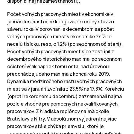
disponibilnej nezamestnanosti).
Počet voľných pracovných miest v ekonomike v
januári len čiastočne korigoval rekordný stav zo
záveru roka. V porovnaní s decembrom sa počet
voľných pracovných miest v ekonomike znížil o
necelú tisícku, resp. o 1,2% (po sezónnom očistení).
Počet voľných pracovných miest síce zostúpil z
decembrového historického maxima, po sezónnom
očistení však napriek tomu ostal nad úrovňou
predchádzajúceho maxima z konca roku 2019.
Dynamika medziročného rastu voľných pracovných
miest sa v januári zvoľnila z 23,5% na 17,3%. Korekciu
(oproti rekordnému decembru) zaznamenali najmä
pozície vhodné pre pomocných nekvalifikovaných
pracovníkov. Z hľadiska regiónov najmä okolie
Bratislavy a Nitry. V absolútnom vyjadrení najviac
pracovníkov stále chýba priemyslu, ktorý je
zodpovedný za približne polovicu všetkých voľných