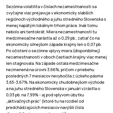
Sezónna volatilita v číslach nezamestnanosti sa
zvyčajne viac prejavuje v ekonomicky slabších
regiónoch východného a juhu stredného Slovenska s
menej napätým lokálnym trhom práce. Inak tomu
nebolo ani tentokrát. Miera nezamestnanosti tu
medzimesačne narástla až o 0,29 pb., zatiaľ čo na
ekonomicky silnejšom západe krajiny len o 0,07 pb.
Po očistení o sezónne vplyvy miera (disponibilnej)
nezamestnanosti v oboch častiach krajiny viac menej
len stagnovala. Na západe ostala medzimesačne
nezmenená na úrovni 3,66%, pričom v priebehu
posledných 7 mesiacov nevybočila z úzkeho pásma
3,65-3,67%. Na ekonomicky chudobnejšom východe
a na juhu stredného Slovenska v januári vzrástla o
0,03 pb. na 7,99% - aj pod vplyvom úbytku
„aktivačných prác“ (ktoré tu na rozdiel od
predchádzajúcich mesiacov navýšili čísla