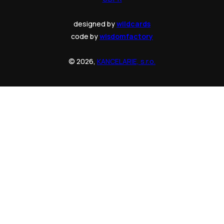
designed by
wildcards
code by
wisdomfactory
© 2026,
KANCELARIE, s.r.o.