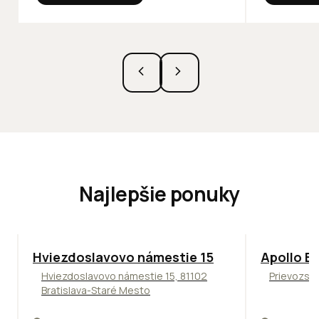
Najlepšie ponuky
ODPORÚČAME
TOP
NOVIN
Hviezdoslavovo námestie 15
Apollo Bu
Hviezdoslavovo námestie 15, 81102
Prievozská
Bratislava-Staré Mesto