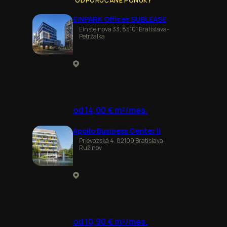
ODPORÚČANÉ PONUKY
EINPARK Offices SUBLEASE
Einsteinova 33, 85101 Bratislava-
Petržalka
od 14,00 € m²/mes.
Apollo Business Center II
Prievozská 4, 82109 Bratislava-
Ružinov
od 10,90 € m²/mes.