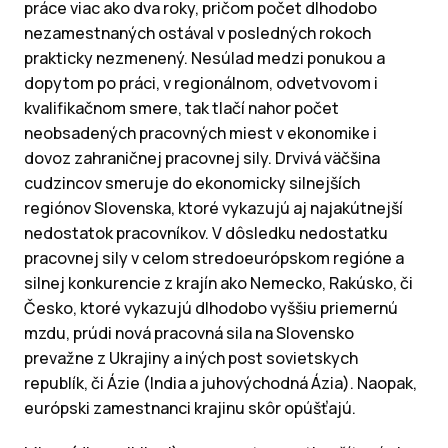
práce viac ako dva roky, pričom počet dlhodobo
nezamestnaných ostával v posledných rokoch
prakticky nezmenený. Nesúlad medzi ponukou a
dopytom po práci, v regionálnom, odvetvovom i
kvalifikačnom smere, tak tlačí nahor počet
neobsadených pracovných miest v ekonomike i
dovoz zahraničnej pracovnej sily. Drvivá väčšina
cudzincov smeruje do ekonomicky silnejších
regiónov Slovenska, ktoré vykazujú aj najakútnejší
nedostatok pracovníkov. V dôsledku nedostatku
pracovnej sily v celom stredoeurópskom regióne a
silnej konkurencie z krajín ako Nemecko, Rakúsko, či
Česko, ktoré vykazujú dlhodobo vyššiu priemernú
mzdu, prúdi nová pracovná sila na Slovensko
prevažne z Ukrajiny a iných post sovietskych
republík, či Ázie (India a juhovýchodná Ázia). Naopak,
európski zamestnanci krajinu skôr opúšťajú.