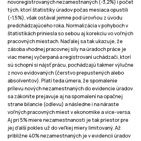
novoregistrovaných nezamestnaných (-3,2%) i počet
tých, ktorí štatistiky úradov počas mesiaca opustili
(-1,5%), však ostával jemne pod úrovňou z úvodu
predchádzajúceho roka. Normalizácia v pohyboch v
štatistikách priniesla so sebou aj korekciu vo voľných
pracovných miestach. Naďalej sa tak ukazuje, že
zásoba vhodnej pracovnej sily na úradoch práce je
viac menej vyčerpaná a registrovaní uchádzači, ktorí
sú schopní si nájsť prácu, pochádzajú takmer výlučne
z novo evidovaných (čerstvo prepustených alebo
absolventov). Platí teda úmera, že spomalenie
prílevu nových nezamestnaných do evidencie úradov
sa zákonite prejavuje aj na spomalení na opačnej
strane bilancie (odlevu) a následne i na náraste
voľných pracovných miest v ekonomike a vice-versa.
Aj pri 5% miere nezamestnanosti je tak priestor pre
jej ďalší pokles už do veľkej miery limitovaný. Až
približne 40% nezamestnaných je v evidencii úradov