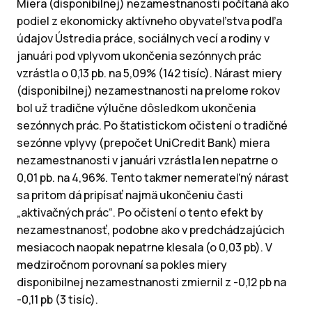
Miera (disponibilnej) nezamestnanosti počítaná ako
podiel z ekonomicky aktívneho obyvateľstva podľa
údajov Ústredia práce, sociálnych vecí a rodiny v
januári pod vplyvom ukončenia sezónnych prác
vzrástla o 0,13 pb. na 5,09% (142 tisíc). Nárast miery
(disponibilnej) nezamestnanosti na prelome rokov
bol už tradične výlučne dôsledkom ukončenia
sezónnych prác. Po štatistickom očistení o tradičné
sezónne vplyvy (prepočet UniCredit Bank) miera
nezamestnanosti v januári vzrástla len nepatrne o
0,01 pb. na 4,96%. Tento takmer nemerateľný nárast
sa pritom dá pripísať najmä ukončeniu časti
„aktivačných prác“. Po očistení o tento efekt by
nezamestnanosť, podobne ako v predchádzajúcich
mesiacoch naopak nepatrne klesala (o 0,03 pb). V
medziročnom porovnaní sa pokles miery
disponibilnej nezamestnanosti zmiernil z -0,12 pb na
-0,11 pb (3 tisíc).