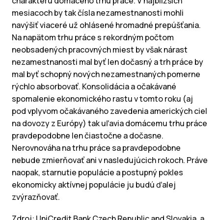
charakteru domáceho trhu práce. V najbližších
mesiacoch by tak čísla nezamestnanosti mohli
navýšiť viaceré už ohlásené hromadné prepúšťania.
Na napätom trhu práce s rekordným počtom
neobsadených pracovných miest by však nárast
nezamestnanosti mal byť len dočasný a trh práce by
mal byť schopný nových nezamestnaných pomerne
rýchlo absorbovať. Konsolidácia a očakávané
spomalenie ekonomického rastu v tomto roku (aj
pod vplyvom očakávaného zavedenia amerických ciel
na dovozy z Európy) tak uľavia domácemu trhu práce
pravdepodobne len čiastočne a dočasne.
Nerovnováha na trhu práce sa pravdepodobne
nebude zmierňovať ani v nasledujúcich rokoch. Práve
naopak, starnutie populácie a postupný pokles
ekonomicky aktívnej populácie ju budú ďalej
zvýrazňovať.
Zdroj: UniCredit Bank Czech Republic and Slovakia, a.