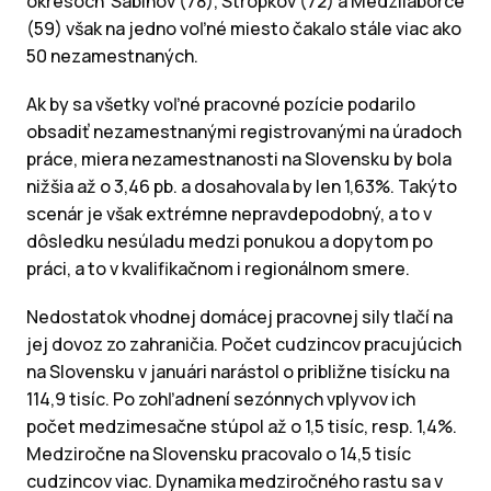
okresoch Sabinov (78), Stropkov (72) a Medzilaborce
(59) však na jedno voľné miesto čakalo stále viac ako
50 nezamestnaných.
Ak by sa všetky voľné pracovné pozície podarilo
obsadiť nezamestnanými registrovanými na úradoch
práce, miera nezamestnanosti na Slovensku by bola
nižšia až o 3,46 pb. a dosahovala by len 1,63%. Takýto
scenár je však extrémne nepravdepodobný, a to v
dôsledku nesúladu medzi ponukou a dopytom po
práci, a to v kvalifikačnom i regionálnom smere.
Nedostatok vhodnej domácej pracovnej sily tlačí na
jej dovoz zo zahraničia. Počet cudzincov pracujúcich
na Slovensku v januári narástol o približne tisícku na
114,9 tisíc. Po zohľadnení sezónnych vplyvov ich
počet medzimesačne stúpol až o 1,5 tisíc, resp. 1,4%.
Medziročne na Slovensku pracovalo o 14,5 tisíc
cudzincov viac. Dynamika medziročného rastu sa v