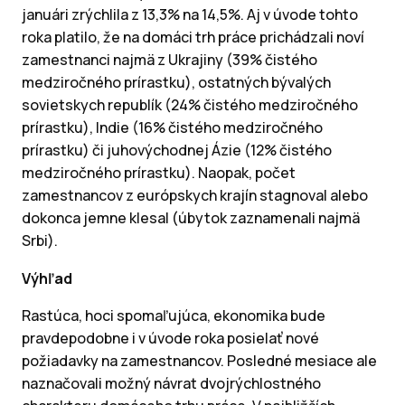
januári zrýchlila z 13,3% na 14,5%. Aj v úvode tohto
roka platilo, že na domáci trh práce prichádzali noví
zamestnanci najmä z Ukrajiny (39% čistého
medziročného prírastku), ostatných bývalých
sovietskych republík (24% čistého medziročného
prírastku), Indie (16% čistého medziročného
prírastku) či juhovýchodnej Ázie (12% čistého
medziročného prírastku). Naopak, počet
zamestnancov z európskych krajín stagnoval alebo
dokonca jemne klesal (úbytok zaznamenali najmä
Srbi).
Výhľad
Rastúca, hoci spomaľujúca, ekonomika bude
pravdepodobne i v úvode roka posielať nové
požiadavky na zamestnancov. Posledné mesiace ale
naznačovali možný návrat dvojrýchlostného