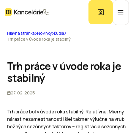
Hlavná stránka
Novinky
Ľudia
Trh práce v úvode roka je stabilný
Ponuka kancelárií
Prieskum trhu
Trh práce v úvode roka je
stabilný
Kontakt
27. 02. 2025
Inzerát
Trh práce bol v úvode roka stabilný. Relatívne. Mierny
nárast nezamestnanosti išiel takmer výlučne na vrub
bežných sezónnych faktorov – registrácia sezónnych