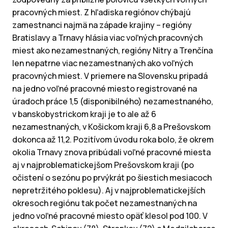
pracovných miest. Z hľadiska regiónov chýbajú
zamestnanci najmä na západe krajiny – regióny
Bratislavy a Trnavy hlásia viac voľných pracovných
miest ako nezamestnaných, regióny Nitry a Trenčína
len nepatrne viac nezamestnaných ako voľných
pracovných miest. V priemere na Slovensku pripadá
na jedno voľné pracovné miesto registrované na
úradoch práce 1,5 (disponibilného) nezamestnaného,
v banskobystrickom kraji je to ale až 6
nezamestnaných, v Košickom kraji 6,8 a Prešovskom
dokonca až 11,2. Pozitívom úvodu roka bolo, že okrem
okolia Trnavy znova pribúdali voľné pracovné miesta
aj v najproblematickejšom Prešovskom kraji (po
očistení o sezónu po prvýkrát po šiestich mesiacoch
nepretržitého poklesu). Aj v najproblematickejších
okresoch regiónu tak počet nezamestnaných na
jedno voľné pracovné miesto opäť klesol pod 100. V