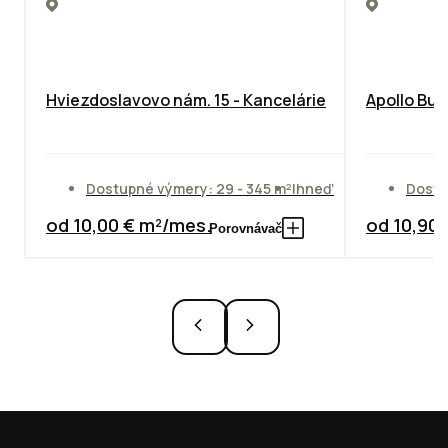
Hviezdoslavovo nám. 15 - Kancelárie
Apollo Bus
Dostupné výmery: 29 - 345 m²
Ihneď
Dostu
od 10,00 € m²/mes.
od 10,90
Porovnávač