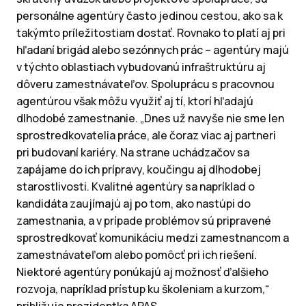
personálne agentúry často jedinou cestou, ako sa k
takýmto príležitostiam dostať. Rovnako to platí aj pri
hľadaní brigád alebo sezónnych prác – agentúry majú
v týchto oblastiach vybudovanú infraštruktúru aj
dôveru zamestnávateľov. Spoluprácu s pracovnou
agentúrou však môžu využiť aj tí, ktorí hľadajú
dlhodobé zamestnanie. „Dnes už navyše nie sme len
sprostredkovatelia práce, ale čoraz viac aj partneri
pri budovaní kariéry. Na strane uchádzačov sa
zapájame do ich prípravy, koučingu aj dlhodobej
starostlivosti. Kvalitné agentúry sa napríklad o
kandidáta zaujímajú aj po tom, ako nastúpi do
zamestnania, a v prípade problémov sú pripravené
sprostredkovať komunikáciu medzi zamestnancom a
zamestnávateľom alebo pomôcť pri ich riešení.
Niektoré agentúry ponúkajú aj možnosť ďalšieho
rozvoja, napríklad prístup ku školeniam a kurzom,“
približuje prezidentka APAS.