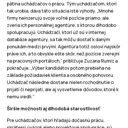
pätina uchádzačov o prácu. Tým uchádzačom, ktorí
tak urobia, dáva táto situácia isté výhody. „Mnohé
firmy neinzerujú svoje voľné pozície priamo, ale
zveria ich personálnej agentúre, s ktorou dlhodobo
spolupracujú. Uchádzači, ktorí už sú v internej
databáze agentúry, sa tak môžu dostať k daným
ponukám medzi prvými. Agentúra totiž osloví najskôr
práve ich, a to obvykle ešte skôr, než pozície zverejní
na pracovných portáloch,“ približuje Zuzana Rumiz a
pokračuje. „Výber kandidátov potom prebieha na
základe požiadaviek klienta a osobného pohovoru.
Uchádzač následne dostane nielen rozhodnutie o
prijatí či neprijatí, ale aj vysvetlenie dôvodov, ktoré k
nemu viedli.“
Širšie možnosti aj dlhodobá starostlivosť
Pre uchádzačov, ktorí hľadajú dočasnú prácu,
skrátený úväzok alebo projektové spolupráce, sú