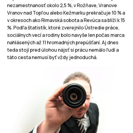
nezamestnanosť okolo 2,5 %, v Rožňave, Vranove
Vranov nad Topľou alebo Kežmarku prekračuje 10 % a
v okresoch ako Rimavská sobota a Revúca sa blíži k 15
%. Podľa štatistík, ktoré zverejnilo Ústredie práce,
sociálnych vecí a rodiny bolo navyše len počas marca
nahlásených až 11 hromadných prepúšťaní. Aj dnes
teda stojí pred úlohou nájsť si prácu nemálo ľudí a
táto cesta nemusí byť vždy jednoduchá.