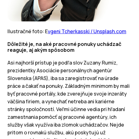
Ilustračné foto: E
vgeni Tcherkasski / Unsplash.com
Dôležité je, na aké pracovné ponuky uchádzač
reaguje, aj akým spôsobom
Asi najhorší prístup je podľa slov Zuzany Rumiz,
prezidentky Asociácie personálnych agentúr
Slovenska (APAS), iba sa zaregistrovať na úrade
práce a čakať na ponuky. Základným minimom by mali
byť pracovné portály, kde zverejňuje svoje inzeráty
väčšina firiem, a vynechať netreba ani kariérne
stránky spoločností. Veľmi účinne vedia pri hľadaní
zamestnania pomôcť aj pracovné agentúry, ich
služby však využíva iba zlomok uchádzačov. Nejde
pritom o rovnakú službu, akú poskytujú už