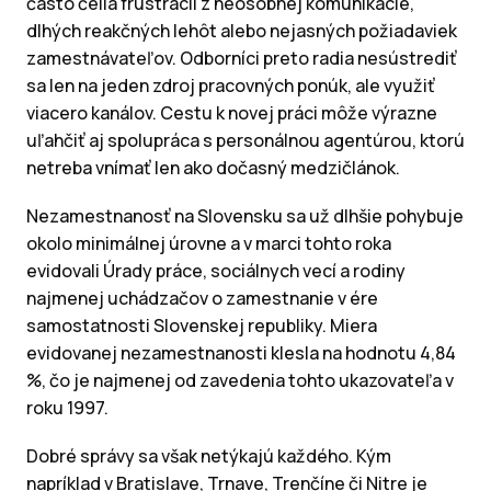
často čelia frustrácii z neosobnej komunikácie,
dlhých reakčných lehôt alebo nejasných požiadaviek
zamestnávateľov. Odborníci preto radia nesústrediť
sa len na jeden zdroj pracovných ponúk, ale využiť
viacero kanálov. Cestu k novej práci môže výrazne
uľahčiť aj spolupráca s personálnou agentúrou, ktorú
netreba vnímať len ako dočasný medzičlánok.
Nezamestnanosť na Slovensku sa už dlhšie pohybuje
okolo minimálnej úrovne a v marci tohto roka
evidovali Úrady práce, sociálnych vecí a rodiny
najmenej uchádzačov o zamestnanie v ére
samostatnosti Slovenskej republiky. Miera
evidovanej nezamestnanosti klesla na hodnotu 4,84
%, čo je najmenej od zavedenia tohto ukazovateľa v
roku 1997.
Dobré správy sa však netýkajú každého. Kým
napríklad v Bratislave, Trnave, Trenčíne či Nitre je