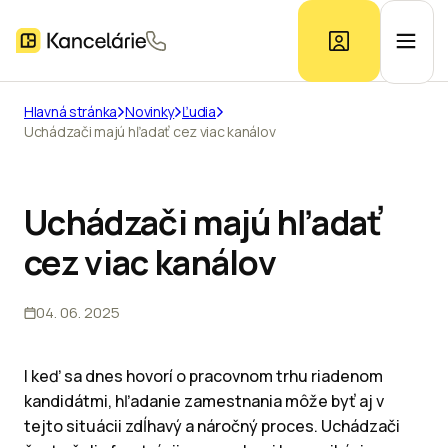
Hlavná stránka
Novinky
Ľudia
Uchádzači majú hľadať cez viac kanálov
Ponuka kancelárií
Prieskum trhu
Uchádzači majú hľadať
cez viac kanálov
Kontakt
04. 06. 2025
Inzerát
I keď sa dnes hovorí o pracovnom trhu riadenom
kandidátmi, hľadanie zamestnania môže byť aj v
tejto situácii zdĺhavý a náročný proces. Uchádzači