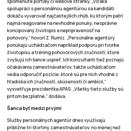
spomenuté portály či webové stránky. „Vďaka
spolupráci s personálnou agentúrou sa kandidáti
dokážu vyvarovať najčastejších chýb, ku ktorým patrí
najmä reagovanie na nevhodné ponuky, nesprávne
koncipovaný životopis a nepripravenosť na
pohovory,“ hovorí Z. Rumiz. „Personálne agentúry
ponúkajú uchádzačom napríklad podporu pri tvorbe
životopisu a tréning pohovorových zručností, ktoré
zvyšujú ich šance uspieť. Ich konzultanti tiež poznajú
očakávania zamestnávateľov, takže uchádzačom
vedia odporučiť pozície, ktoré sú pre nich vhodné z
hľadiska ich zručností, skúseností či ambícií,“
vysvetľuje prezidentka APAS. „Všetky tieto služby sú
pritom bezplatné,“ dodáva.
Šanca byť medzi prvými
Služby personálnych agentúr dnes využívajú
približne tri štvrtiny zamestnávateľov, no menej než