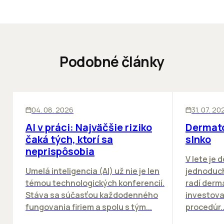
Podobné články
ĽUDIA
INOVÁCIE
ĽUDIA
04. 08. 2026
31. 07. 20
AI v práci: Najväčšie riziko
Dermato
čaká tých, ktorí sa
slnko
neprispôsobia
V lete je 
Umelá inteligencia (AI) už nie je len
jednoduch
témou technologických konferencií.
radí derm
Stáva sa súčasťou každodenného
investova
fungovania firiem a spolu s tým...
procedúr..