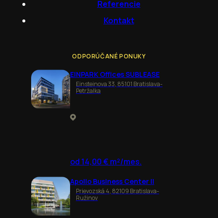
Referencie
Kontakt
ODPORÚČANÉ PONUKY
EINPARK Offices SUBLEASE
Einsteinova 33, 85101 Bratislava-
Petržalka
od 14,00 € m²/mes.
Apollo Business Center II
Prievozská 4, 82109 Bratislava-
Ružinov