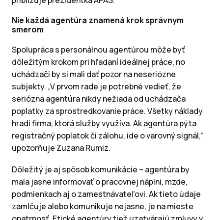
Nie každá agentúra znamená krok správnym
smerom
Spolupráca s personálnou agentúrou môže byť
dôležitým krokom pri hľadaní ideálnej práce, no
uchádzači by si mali dať pozor na neseriózne
subjekty. „V prvom rade je potrebné vedieť, že
seriózna agentúra nikdy nežiada od uchádzača
poplatky za sprostredkovanie práce. Všetky náklady
hradí firma, ktorá služby využíva. Ak agentúra pýta
registračný poplatok či zálohu, ide o varovný signál,“
upozorňuje Zuzana Rumiz.
Dôležitý je aj spôsob komunikácie – agentúra by
mala jasne informovať o pracovnej náplni, mzde,
podmienkach aj o zamestnávateľovi. Ak tieto údaje
zamlčuje alebo komunikuje nejasne, je na mieste
opatrnosť. Etické agentúry tiež uzatvárajú zmluvy v