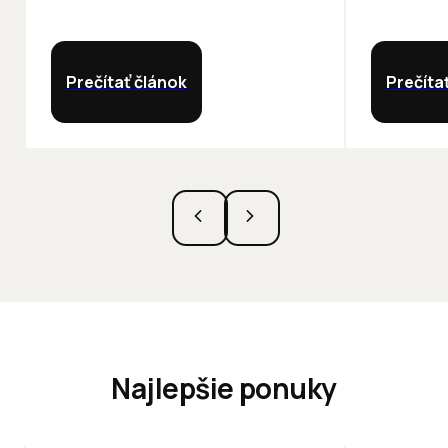
Prečítať článok
Prečíta
Najlepšie ponuky