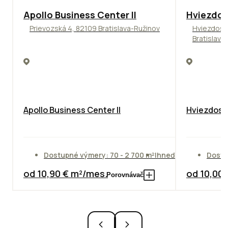
TOP
NOVINKA
ODPORÚČAME
ODPORÚČAM
Apollo Business Center II
Hviezdos
Prievozská 4, 82109 Bratislava-Ružinov
Hviezdosl
Bratislava
Apollo Business Center II
Hviezdosla
Dostupné výmery: 70 - 2 700 m²
Ihneď
Dostu
od 10,90 € m²/mes.
od 10,00
Porovnávač