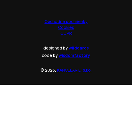
Obchodné podmienky
Cookies
GDPR
designed by
wildcards
code by
wisdomfactory
© 2026,
KANCELARIE, s.r.o.