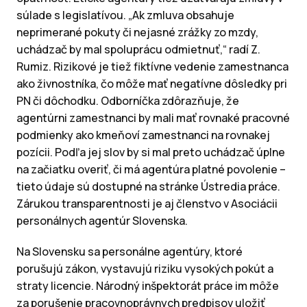
súlade s legislatívou. „Ak zmluva obsahuje
neprimerané pokuty či nejasné zrážky zo mzdy,
uchádzač by mal spoluprácu odmietnuť,“ radí Z.
Rumiz. Rizikové je tiež fiktívne vedenie zamestnanca
ako živnostníka, čo môže mať negatívne dôsledky pri
PN či dôchodku. Odborníčka zdôrazňuje, že
agentúrni zamestnanci by mali mať rovnaké pracovné
podmienky ako kmeňoví zamestnanci na rovnakej
pozícii. Podľa jej slov by si mal preto uchádzač úplne
na začiatku overiť, či má agentúra platné povolenie –
tieto údaje sú dostupné na stránke Ústredia práce.
Zárukou transparentnosti je aj členstvo v Asociácii
personálnych agentúr Slovenska.
Na Slovensku sa personálne agentúry, ktoré
porušujú zákon, vystavujú riziku vysokých pokút a
straty licencie. Národný inšpektorát práce im môže
za porušenie pracovnoprávnych predpisov uložiť