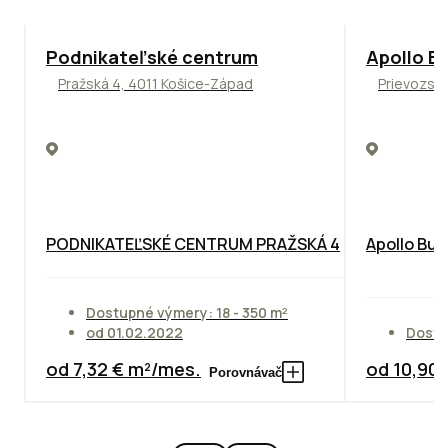
ODPORÚČAME
TOP
NOVIN
Podnikateľské centrum
Apollo Bu
Pražská 4, 4011 Košice-Západ
Prievozská
PODNIKATEĽSKÉ CENTRUM PRAŽSKÁ 4
Apollo Bus
Dostupné výmery: 18 - 350 m²
od 01.02.2022
Dostu
od 7,32 € m²/mes.
od 10,90
Porovnávač