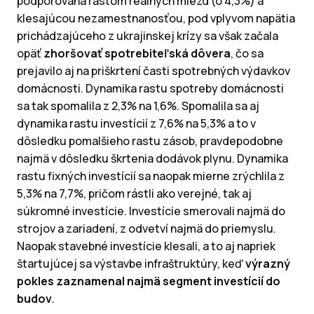
podporovaná rastom reálnych miezd (o 4,3%) a
klesajúcou nezamestnanosťou, pod vplyvom napätia
prichádzajúceho z ukrajinskej krízy sa však začala
opäť
zhoršovať spotrebiteľská dôvera
, čo sa
prejavilo aj na priškrtení časti spotrebných výdavkov
domácnosti. Dynamika rastu spotreby domácnosti
sa tak spomalila z 2,3% na 1,6%. Spomalila sa aj
dynamika rastu investícií z 7,6% na 5,3% a to v
dôsledku pomalšieho rastu zásob, pravdepodobne
najmä v dôsledku škrtenia dodávok plynu. Dynamika
rastu fixných investícií sa naopak mierne zrýchlila z
5,3% na 7,7%, pričom rástli ako verejné, tak aj
súkromné investície. Investície smerovali najmä do
strojov a zariadení, z odvetví najmä do priemyslu.
Naopak stavebné investície klesali, a to aj napriek
štartujúcej sa výstavbe infraštruktúry, keď
výrazný
pokles zaznamenal najmä segment investícií do
budov
.