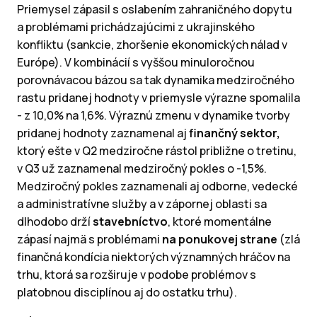
Priemysel zápasil s oslabením zahraničného dopytu
a problémami prichádzajúcimi z ukrajinského
konfliktu (sankcie, zhoršenie ekonomických nálad v
Európe). V kombinácií s vyššou minuloročnou
porovnávacou bázou sa tak dynamika medziročného
rastu pridanej hodnoty v priemysle výrazne spomalila
- z 10,0% na 1,6%. Výraznú zmenu v dynamike tvorby
pridanej hodnoty zaznamenal aj
finančný sektor,
ktorý ešte v Q2 medziročne rástol približne o tretinu,
v Q3 už zaznamenal medziročný pokles o -1,5%.
Medziročný pokles zaznamenali aj odborne, vedecké
a administratívne služby a v zápornej oblasti sa
dlhodobo drží
stavebníctvo
, ktoré momentálne
zápasí najmä s problémami
na ponukovej strane
(zlá
finančná kondícia niektorých významných hráčov na
trhu, ktorá sa rozširuje v podobe problémov s
platobnou disciplínou aj do ostatku trhu).