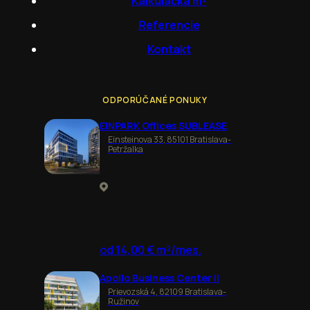
Kalkulačka m²
Referencie
Kontakt
ODPORÚČANÉ PONUKY
EINPARK Offices SUBLEASE
Einsteinova 33, 85101 Bratislava-
Petržalka
od 14,00 € m²/mes.
Apollo Business Center II
Prievozská 4, 82109 Bratislava-
Ružinov