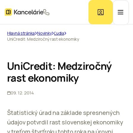
Hlavná stránka
Novinky
Ľudia
UniCredit: Medziročný rast ekonomiky
Ponuka kancelárií
Prieskum trhu
UniCredit: Medziročný
rast ekonomiky
Kontakt
09. 12. 2014
Inzerát
Štatistický úrad na základe spresnených
údajov potvrdil rast slovenskej ekonomiky
v treťom štvrťroku tohto roka na úrovni