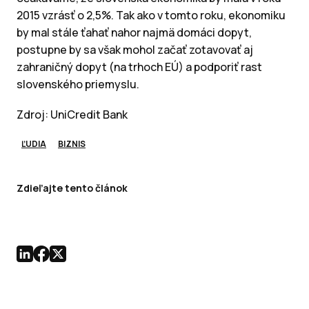
2015 vzrásť o 2,5%. Tak ako v tomto roku, ekonomiku
by mal stále ťahať nahor najmä domáci dopyt,
postupne by sa však mohol začať zotavovať aj
zahraničný dopyt (na trhoch EÚ) a podporiť rast
slovenského priemyslu.
Zdroj: UniCredit Bank
ĽUDIA
BIZNIS
Zdieľajte tento článok