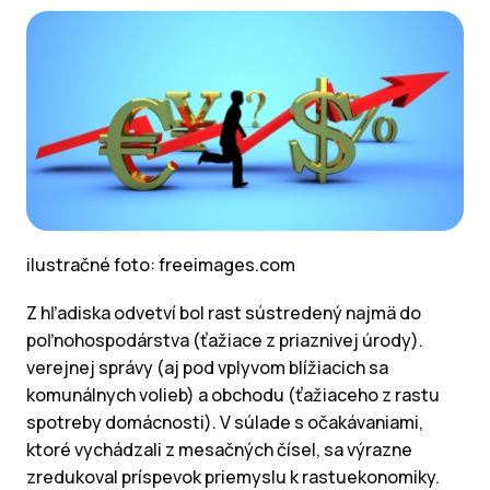
ilustračné foto: freeimages.com
Z hľadiska odvetví bol rast sústredený najmä do
poľnohospodárstva (ťažiace z priaznivej úrody).
verejnej správy (aj pod vplyvom blížiacich sa
komunálnych volieb) a obchodu (ťažiaceho z rastu
spotreby domácnosti). V súlade s očakávaniami,
ktoré vychádzali z mesačných čísel, sa výrazne
zredukoval príspevok priemyslu k rastuekonomiky.