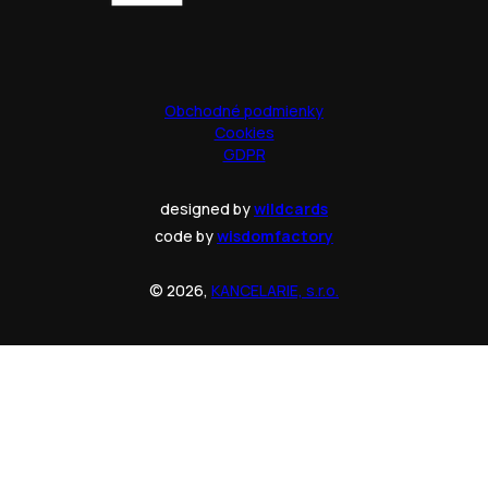
Obchodné podmienky
Cookies
GDPR
designed by
wildcards
code by
wisdomfactory
© 2026,
KANCELARIE, s.r.o.