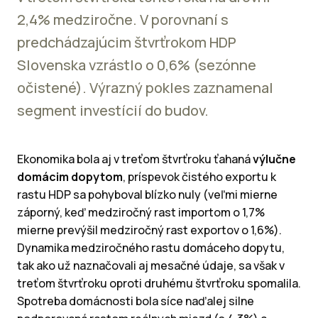
2,4% medziročne. V porovnaní s
predchádzajúcim štvrťrokom HDP
Slovenska vzrástlo o 0,6% (sezónne
očistené). Výrazný pokles zaznamenal
segment investícií do budov.
Ekonomika bola aj v treťom štvrťroku ťahaná
výlučne
domácim dopytom
, príspevok čistého exportu k
rastu HDP sa pohyboval blízko nuly (veľmi mierne
záporný, keď medziročný rast importom o 1,7%
mierne prevýšil medziročný rast exportov o 1,6%).
Dynamika medziročného rastu domáceho dopytu,
tak ako už naznačovali aj mesačné údaje, sa však v
treťom štvrťroku oproti druhému štvrťroku spomalila.
Spotreba domácnosti bola síce naďalej silne