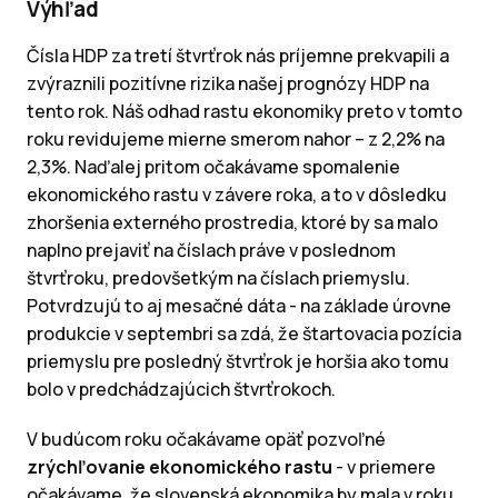
Výhľad
Čísla HDP za tretí štvrťrok nás príjemne prekvapili a
zvýraznili pozitívne rizika našej prognózy HDP na
tento rok. Náš odhad rastu ekonomiky preto v tomto
roku revidujeme mierne smerom nahor – z 2,2% na
2,3%. Naďalej pritom očakávame spomalenie
ekonomického rastu v závere roka, a to v dôsledku
zhoršenia externého prostredia, ktoré by sa malo
naplno prejaviť na číslach práve v poslednom
štvrťroku, predovšetkým na číslach priemyslu.
Potvrdzujú to aj mesačné dáta - na základe úrovne
produkcie v septembri sa zdá, že štartovacia pozícia
priemyslu pre posledný štvrťrok je horšia ako tomu
bolo v predchádzajúcich štvrťrokoch.
V budúcom roku očakávame opäť pozvoľné
zrýchľovanie ekonomického rastu
- v priemere
očakávame, že slovenská ekonomika by mala v roku