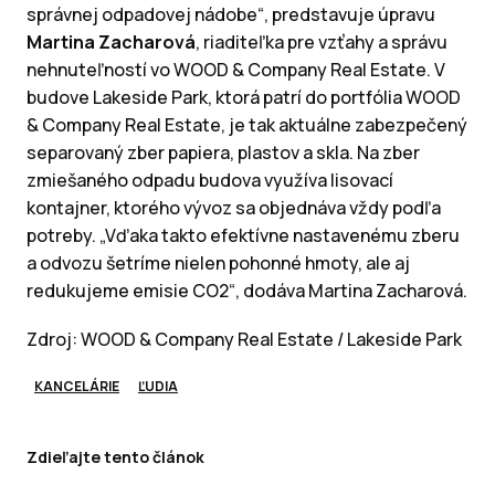
správnej odpadovej nádobe“, predstavuje úpravu
Martina Zacharová
, riaditeľka pre vzťahy a správu
nehnuteľností vo WOOD & Company Real Estate. V
budove Lakeside Park, ktorá patrí do portfólia WOOD
& Company Real Estate, je tak aktuálne zabezpečený
separovaný zber papiera, plastov a skla. Na zber
zmiešaného odpadu budova využíva lisovací
kontajner, ktorého vývoz sa objednáva vždy podľa
potreby. „Vďaka takto efektívne nastavenému zberu
a odvozu šetríme nielen pohonné hmoty, ale aj
redukujeme emisie CO2“, dodáva Martina Zacharová.
Zdroj: WOOD & Company Real Estate / Lakeside Park
KANCELÁRIE
ĽUDIA
Zdieľajte tento článok