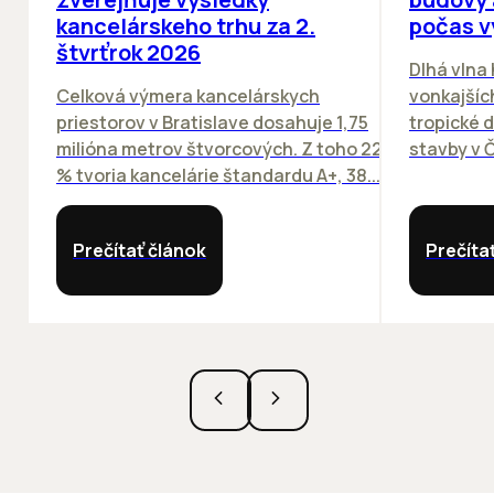
kancelárskeho trhu za 2.
počas v
štvrťrok 2026
Dlhá vlna
Celková výmera kancelárskych
vonkajších
priestorov v Bratislave dosahuje 1,75
tropické dn
milióna metrov štvorcových. Z toho 22
stavby v Č
% tvoria kancelárie štandardu A+, 38...
Prečítať článok
Prečíta