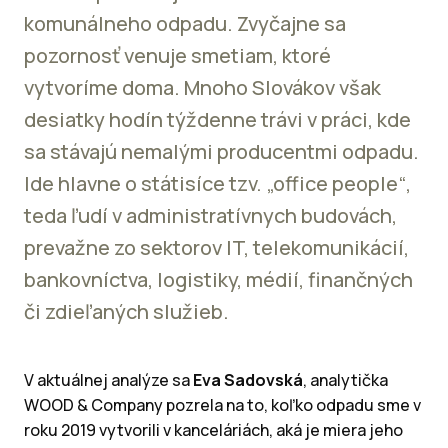
komunálneho odpadu. Zvyčajne sa
pozornosť venuje smetiam, ktoré
vytvoríme doma. Mnoho Slovákov však
desiatky hodín týždenne trávi v práci, kde
sa stávajú nemalými producentmi odpadu.
Ide hlavne o státisíce tzv. „office people“,
teda ľudí v administratívnych budovách,
prevažne zo sektorov IT, telekomunikácií,
bankovníctva, logistiky, médií, finančných
či zdieľaných služieb.
V aktuálnej analýze sa
Eva Sadovská
, analytička
WOOD & Company pozrela na to, koľko odpadu sme v
roku 2019 vytvorili v kanceláriách, aká je miera jeho