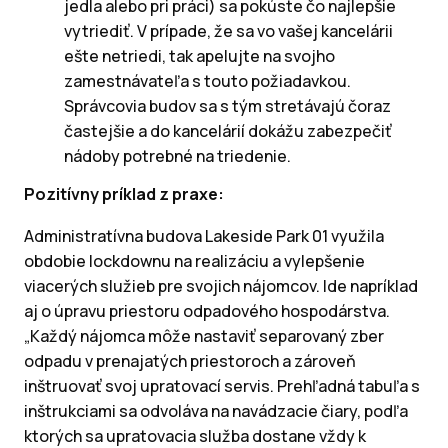
jedla alebo pri práci) sa pokúste čo najlepšie
vytriediť. V prípade, že sa vo vašej kancelárii
ešte netriedi, tak apelujte na svojho
zamestnávateľa s touto požiadavkou.
Správcovia budov sa s tým stretávajú čoraz
častejšie a do kancelárií dokážu zabezpečiť
nádoby potrebné na triedenie.
Pozitívny príklad z praxe:
Administratívna budova Lakeside Park 01 využila
obdobie lockdownu na realizáciu a vylepšenie
viacerých služieb pre svojich nájomcov. Ide napríklad
aj o úpravu priestoru odpadového hospodárstva.
„Každý nájomca môže nastaviť separovaný zber
odpadu v prenajatých priestoroch a zároveň
inštruovať svoj upratovací servis. Prehľadná tabuľa s
inštrukciami sa odvoláva na navádzacie čiary, podľa
ktorých sa upratovacia služba dostane vždy k