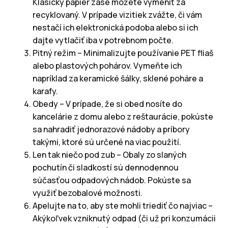
Klasický papier zase môžete vymeniť za
recyklovaný. V prípade vizitiek zvážte, či vám
nestačí ich elektronická podoba alebo si ich
dajte vytlačiť iba v potrebnom počte.
Pitný režim – Minimalizujte používanie PET fliaš
alebo plastových pohárov. Vymeňte ich
napríklad za keramické šálky, sklené poháre a
karafy.
Obedy – V prípade, že si obed nosíte do
kancelárie z domu alebo z reštaurácie, pokúste
sa nahradiť jednorazové nádoby a príbory
takými, ktoré sú určené na viac použití.
Len tak niečo pod zub – Obaly zo slaných
pochutín či sladkostí sú dennodennou
súčasťou odpadových nádob. Pokúste sa
využiť bezobalové možnosti.
Apelujte na to, aby ste mohli triediť čo najviac –
Akýkoľvek vzniknutý odpad (či už pri konzumácii