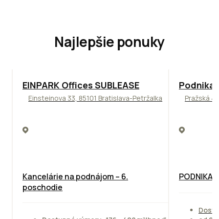
Najlepšie ponuky
TOP
ODPORÚČAME
ODPORÚČAM
EINPARK Offices SUBLEASE
Podnikat
Einsteinova 33, 85101 Bratislava-Petržalka
Pražská 4,
Kancelárie na podnájom – 6.
PODNIKAT
poschodie
Dostu