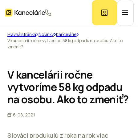
Hlavná stránka
Novinky
Kancelárie
V kancelárii ročne vytvoríme 58 kg odpadu na osobu. Ako to
Ponuka kancelárií
zmeniť?
Prieskum trhu
V kancelárii ročne
vytvoríme 58 kg odpadu
Kontakt
na osobu. Ako to zmeniť?
Inzerát
16. 08. 2021
Slováci produkujú z roka na rok viac