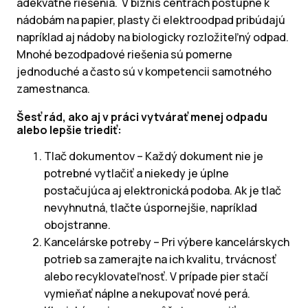
adekvátne riešenia. V biznis centrách postupne k
nádobám na papier, plasty či elektroodpad pribúdajú
napríklad aj nádoby na biologicky rozložiteľný odpad.
Mnohé bezodpadové riešenia sú pomerne
jednoduché a často sú v kompetencii samotného
zamestnanca.
Šesť rád, ako aj v práci vytvárať menej odpadu
alebo lepšie triediť:
Tlač dokumentov – Každý dokument nie je
potrebné vytlačiť a niekedy je úplne
postačujúca aj elektronická podoba. Ak je tlač
nevyhnutná, tlačte úspornejšie, napríklad
obojstranne.
Kancelárske potreby – Pri výbere kancelárskych
potrieb sa zamerajte na ich kvalitu, trvácnosť
alebo recyklovateľnosť. V prípade pier stačí
vymieňať náplne a nekupovať nové perá.