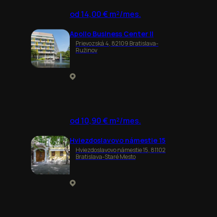
od 14,00 € m²/mes.
Apollo Business Center II
Prievozská 4, 82109 Bratislava-
Ružinov
od 10,90 € m²/mes.
Hviezdoslavovo námestie 15
Hviezdoslavovo námestie 15, 81102
Bratislava-Staré Mesto