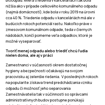
bioodpad. Miera triedenia v kanceláriách tak bola
nižšia ako v prípade celkového komunálneho odpadu
(najmä domácností), kde bola v roku 2019 na úrovni
cca 40 %. Triedenie odpadu v kanceláriách má ale v
budúcich rokoch potenciál rastu. Nakoľko práve v
zmesovom komunálnom odpade, teda v čiernych
nádobách, končí pomerne veľa odpadkov, ktoré je
možné vyseparovať.
Tvoriť menej odpadu alebo triediť chcú ľudia
nielen doma, ale aj v práci
Zamestnanci v súčasnosti okrem dostatočnej
hygieny a bezpečnosti očakávajú na svojom
pracovisku aj zelenšie riešenia. V posledných rokoch
na popularite získava trend predchádzania vzniku
odpadu či možnosť jeho separovania
Zamestnávatelia tak v súčinnosti so správcami
administratívnych budov postupne ponúkajú