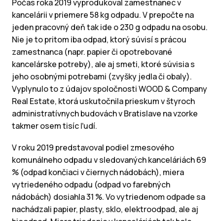
Počas roka 2019 vyprodukoval zamestnanec v
kancelárii v priemere 58 kg odpadu. V prepočte na
jeden pracovný deň tak ide o 230 g odpadu na osobu.
Nie je to pritom iba odpad, ktorý súvisí s prácou
zamestnanca (napr. papier či opotrebované
kancelárske potreby), ale aj smeti, ktoré súvisia s
jeho osobnými potrebami (zvyšky jedla či obaly).
Vyplynulo to z údajov spoločnosti WOOD & Company
Real Estate, ktorá uskutočnila prieskum v štyroch
administratívnych budovách v Bratislave na vzorke
takmer osem tisíc ľudí.
V roku 2019 predstavoval podiel zmesového
komunálneho odpadu v sledovaných kanceláriách 69
% (odpad končiaci v čiernych nádobách), miera
vytriedeného odpadu (odpad vo farebných
nádobách) dosiahla 31 %. Vo vytriedenom odpade sa
nachádzali papier, plasty, sklo, elektroodpad, ale aj