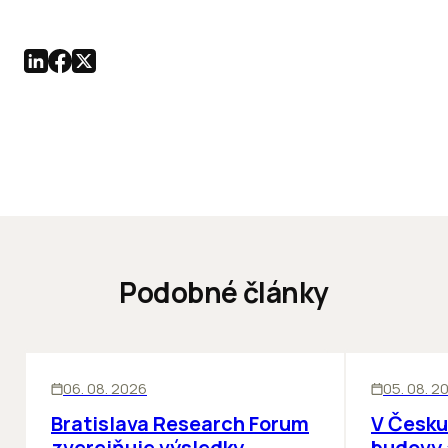
Podobné články
KANCELÁRIE
KANCELÁRIE
06. 08. 2026
05. 08. 2
Bratislava Research Forum
V Česku
zverejňuje výsledky
budovy 