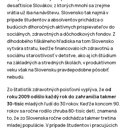
desaťtisíce Slovákov, z ktorých mnohí sa zrejme
vrátia už iba na návštevu. Slovensko tak najmä v
prípade študentov a absolventov prichádza o
budúcich dlhoročných aktívnych prispievateľov do
sociálnych, zdravotných a dôchodkových fondov. Z
dlhodobého fiškálneho hľadiska na tom Slovensko
vytvára stratu, keďže financovalo ich zdravotnú a
sociálnu starostlivosť v detstve, ako aj ich štúdium
na základných a stredných školách, v produktívnom
veku však na Slovensku pravdepodobne pôsobiť
nebudú.
Zo štatistík zdravotných poisťovní vyplýva, že
od
roku 2009 odišlo každý rok do zahraničia takmer
30-tisíc
mladých ľudí do 30 rokov. Keďže koncom 90.
rokov sa ročne rodilo zhruba 80-tisíc detí, znamená
to, že zo Slovenska ročne odchádza takmer tretina
mladej populácie. V prípade študentov i pracujúcich