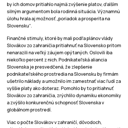
by ich domov pritiahlo najmä zvýšenie platov, ďalším
silným argumentom bola rodinná situácia. Významnú
úlohu hrala aj možnosť „poriadok a prosperita na
Slovensku“.
Finančné stimuly, ktoré by mali podľa plánov vlády
Slovákov zo zahraničia pritiahnuť na Slovensko pritom
nenarazili na veľký záujem opýtaných. Oslovili iba
niekoľko percent z nich. Podnikateľská aliancia
Slovenska je presvedčená, že zlepšenie
podnikateľského prostredia na Slovensku by firmám
ušetrilo náklady a umožnilo im zamestnať viac ľudí za
vyššie platy ako doteraz. Pomohlo by to pritiahnuť
Slovákov zo zahraničia, zrýchlilo dynamiku ekonomiky
a zvýšilo konkurenčnú schopnosť Slovenska v
globálnom prostredí.
Viac o počte Slovákov v zahraničí, dôvodoch,