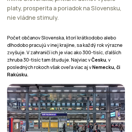
platy, prosperita a poriadok na Slovensku,
nie vládne stimuly.
Počet občanov Slovenska, ktorí krátkodobo alebo
dlhodobo pracujú v inej krajine, sa každý rok výrazne
zvyšuje. V zahraničí ich je viac ako 300-tisíc, ďalších
zhruba 30-tisíc tam študuje. Najviac v
Česku
, v
posledných rokoch však oveľa viac aj v
Nemecku, či
Rakúsku.