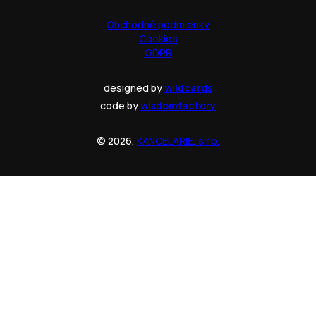
Obchodné podmienky
Cookies
GDPR
designed by
wildcards
code by
wisdomfactory
© 2026,
KANCELARIE, s.r.o.