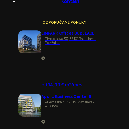
Kontakt
ODPORÚČANÉ PONUKY
EINPARK Offices SUBLEASE
Einsteinova 33, 85101 Bratislava-
Petržalka
od 14,00 € m²/mes.
Apollo Business Center II
Prievozská 4, 82109 Bratislava-
Ružinov