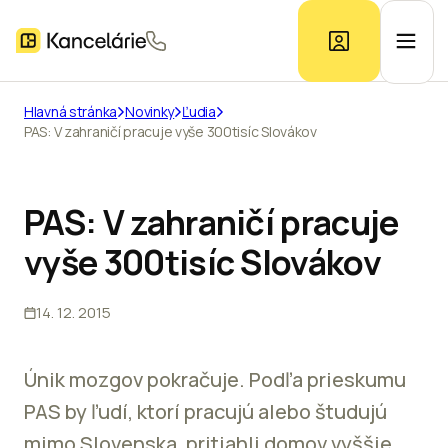
Hlavná stránka
Novinky
Ľudia
PAS: V zahraničí pracuje vyše 300tisíc Slovákov
Ponuka kancelárií
Prieskum trhu
PAS: V zahraničí pracuje
vyše 300tisíc Slovákov
Kontakt
14. 12. 2015
Inzerát
Únik mozgov pokračuje. Podľa prieskumu
PAS by ľudí, ktorí pracujú alebo študujú
mimo Slovenska, pritiahli domov vyššie