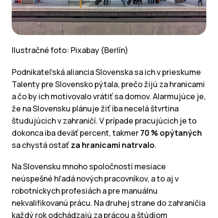
Ilustračné foto: Pixabay (Berlín)
Podnikateľská aliancia Slovenska sa ich v prieskume
Talenty pre Slovensko pýtala, prečo žijú za hranicami
a čo by ich motivovalo vrátiť sa domov. Alarmujúce je,
že na Slovensku plánuje žiť iba necelá štvrtina
študujúcich v zahraničí. V prípade pracujúcich je to
dokonca iba deväť percent, takmer
70 % opýtaných
sa chystá ostať
za hranicami natrvalo
.
Na Slovensku mnoho spoločností mesiace
neúspešné hľadá nových pracovníkov, a to aj v
robotníckych profesiách a pre manuálnu
nekvalifikovanú prácu. Na druhej strane do zahraničia
každý rok odchádzajú za prácou a štúdiom