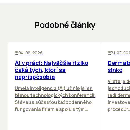
Podobné články
ĽUDIA
INOVÁCIE
ĽUDIA
04. 08. 2026
31. 07. 20
AI v práci: Najväčšie riziko
Dermato
čaká tých, ktorí sa
slnko
neprispôsobia
V lete je 
Umelá inteligencia (AI) už nie je len
jednoduch
témou technologických konferencií.
radí derm
Stáva sa súčasťou každodenného
investova
fungovania firiem a spolu s tým...
procedúr..