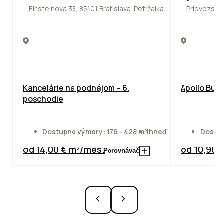
Einsteinova 33, 85101 Bratislava-Petržalka
Prievozská
Kancelárie na podnájom – 6.
Apollo Bus
poschodie
Dostupné výmery: 176 - 428 m²
Ihneď
Dostu
od 14,00 € m²/mes.
od 10,90
Porovnávač