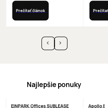
Prečítať článok
Prečíta
Najlepšie ponuky
TOP
ODPORÚČAME
TOP
NOVIN
EINPARK Offices SUBLEASE
Apollo Bu