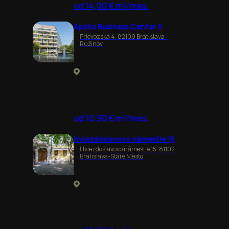
od 14,00 € m²/mes.
Apollo Business Center II
Prievozská 4, 82109 Bratislava-
Ružinov
od 10,90 € m²/mes.
Hviezdoslavovo námestie 15
Hviezdoslavovo námestie 15, 81102
Bratislava-Staré Mesto