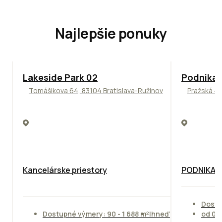
Najlepšie ponuky
ODPORÚČAME
ODPORÚČAM
Lakeside Park 02
Podnikat
Tomášikova 64, 83104 Bratislava-Ružinov
Pražská 4,
Kancelárske priestory
PODNIKAT
Dostu
Dostupné výmery: 90 - 1 688 m²
Ihneď
od 01