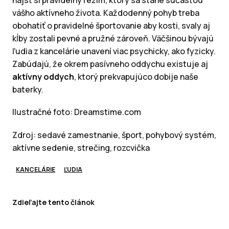
nájsť si pravidelný režim, ktorý sa stane súčasťou
vášho aktívneho života. Každodenný pohyb treba
obohatiť o pravidelné športovanie aby kosti, svaly aj
kĺby zostali pevné a pružné zároveň. Väčšinou bývajú
ľudia z kancelárie unavení viac psychicky, ako fyzicky.
Zabúdajú, že okrem pasívneho oddychu existuje aj
aktívny oddych
, ktorý prekvapujúco dobije naše
baterky.
Ilustračné foto: Dreamstime.com
Zdroj: sedavé zamestnanie, šport, pohybový systém,
aktívne sedenie, strečing, rozcvička
KANCELÁRIE
ĽUDIA
Zdieľajte tento článok