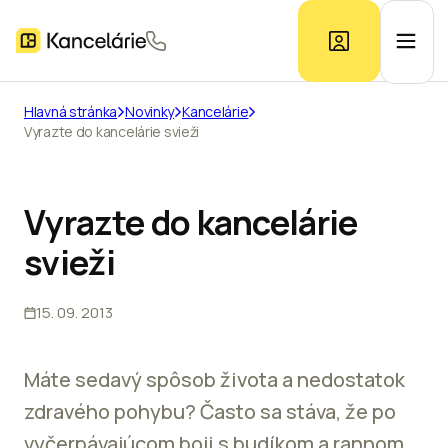
Hlavná stránka
Novinky
Kancelárie
Vyrazte do kancelárie svieži
Ponuka kancelárií
Prieskum trhu
Vyrazte do kancelárie
svieži
Kontakt
15. 09. 2013
Inzerát
Máte sedavý spôsob života a nedostatok
zdravého pohybu? Často sa stáva, že po
vyčerpávajúcom boji s budíkom a rannom