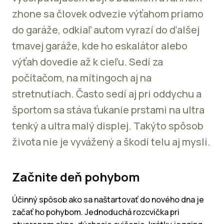
zhone sa človek odvezie výťahom priamo
do garáže, odkiaľ autom vyrazí do ďalšej
tmavej garáže, kde ho eskalátor alebo
výťah dovedie až k cieľu. Sedí za
počítačom, na mítingoch aj na
stretnutiach. Často sedí aj pri oddychu a
športom sa stáva ťukanie prstami na ultra
tenký a ultra malý displej. Takýto spôsob
života nie je vyvážený a škodí telu aj mysli.
Začnite deň pohybom
Účinný spôsob ako sa naštartovať do nového dna je
začať ho pohybom. Jednoduchá rozcvička pri