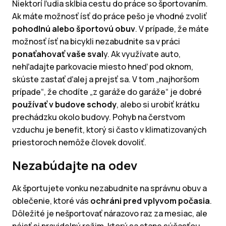
Niektorí ľudia skĺbia cestu do práce so športovaním.
Ak máte možnosť ísť do práce pešo je vhodné zvoliť
pohodlnú alebo športovú obuv
. V prípade, že máte
možnosť ísť na bicykli nezabudnite sa v práci
ponaťahovať vaše sval
y. Ak využívate auto,
nehľadajte parkovacie miesto hneď pod oknom,
skúste zastať ďalej a prejsť sa. V tom „najhoršom
prípade“, že chodíte „z garáže do garáže“ je dobré
používať v budove schody
, alebo si urobiť krátku
prechádzku okolo budovy. Pohyb na čerstvom
vzduchu je benefit, ktorý si často v klimatizovaných
priestoroch nemôže človek dovoliť.
Nezabúdajte na odev
Ak športujete vonku nezabudnite na správnu obuv a
oblečenie, ktoré vás
ochráni pred vplyvom počasia
.
Dôležité je nešportovať nárazovo raz za mesiac, ale