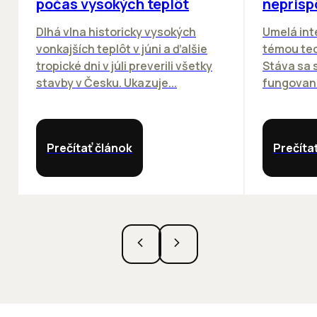
počas vysokých teplôt
neprisp
Dlhá vlna historicky vysokých
Umelá inte
vonkajších teplôt v júni a ďalšie
témou tec
tropické dni v júli preverili všetky
Stáva sa
stavby v Česku. Ukazuje...
fungovania
Prečítať článok
Prečíta