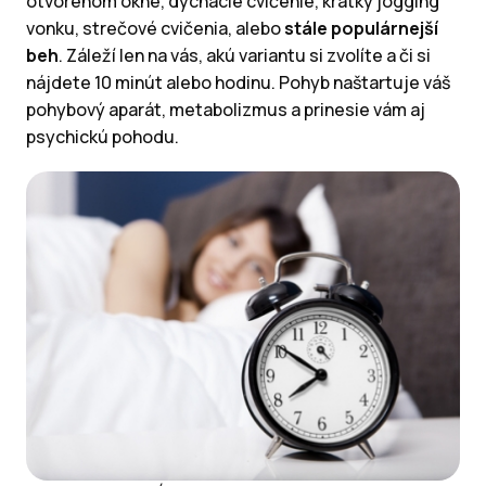
otvorenom okne, dýchacie cvičenie, krátky jogging
vonku, strečové cvičenia, alebo
stále populárnejší
beh
. Záleží len na vás, akú variantu si zvolíte a či si
nájdete 10 minút alebo hodinu. Pohyb naštartuje váš
pohybový aparát, metabolizmus a prinesie vám aj
psychickú pohodu.