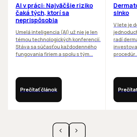
AI v práci: Najväčšie riziko
Dermato
čaká tých, ktorí sa
slnko
neprispôsobia
V lete je 
Umelá inteligencia (AI) už nie je len
jednoduch
témou technologických konferencií.
radí derm
Stáva sa súčasťou každodenného
investova
fungovania firiem a spolu s tým...
procedúr..
Prečítať článok
Prečíta