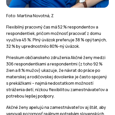
Foto: Martina Novotná, Z
Flexibilný pracovný čas má 52 % respondentov a
respondentiek, pričom možnosť pracovať z domu
využíva 45 %. Plný úväzok preferuje 38 % opýtaných,
32 % by uprednostnilo 80%-ný úväzok.
Prieskum občianskeho združenia Akčné ženy medzi
306 respondentkami a respondentmi (z toho 92 %
žien a 8 % mužov) ukazuje, že návrat do práce po
materskej a rodičovskej dovolenke je často spojený
s prekážkami – najmä nedostatkom možností
stráženia detí, nízkou flexibilitou zamestnávateľov a
potrebou lepšej podpory.
Akčné ženy apelujú na zamestnávateľov aj štát, aby
venovali pozornosť reálnym potrebám slovenských