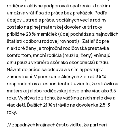
rodičov a aktívne podporovali opatrenia, ktoré im
umožnia vrátiť sa do práce bez prekážok. Podľa
údajov Ústredia práce, sociálnych vecí a rodiny
zostalo na plnej materskej dovolenke tri roky
približne 28 % mamičiek (údaj pochádza z najnovších
štatistík odboru rodovej rovnosti). Zatiaľ čo pre
niektoré ženy je trojročná rodičovská prestávka
komfortom, mnohí rodičia (muži aj ženy) vnímajú
dlhú pauzu v kariére skôr ako ekonomickú brzdu.
Návrat do práce sa odsúva a s ním aj postup v
zamestnaní. V prieskume Akčných žien až 34 %
respondentov a respondentiek uviedlo, že strávili na
materskej alebo rodičovskej dovolenke viac ako 3,5
roka. Vyplýva to z toho, že väčšina z nich malo dve a
viac detí. Ďalších 21 % strávilo na dovolenke 2,5-3
roky.
„V západných krajinách často vidíte, že partneri