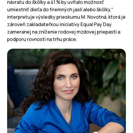
návratu do škôlky a 41 % by uvítalo možnosť
umiestniť dieťa do firemných jaslí alebo škôlky,“
interpretuje výsledky prieskumu M. Novotná, ktorá je
zároveň zakladateľkou iniciatívy Equal Pay Day
zameranej na zníženie rodovej mzdovej priepasti a
podporu rovnosti na trhu práce.