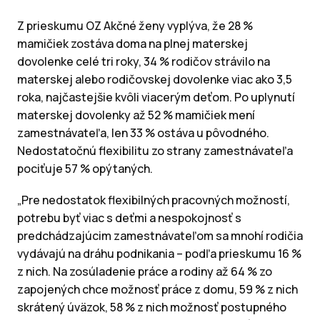
Z prieskumu OZ Akčné ženy vyplýva, že 28 %
mamičiek zostáva doma na plnej materskej
dovolenke celé tri roky, 34 % rodičov strávilo na
materskej alebo rodičovskej dovolenke viac ako 3,5
roka, najčastejšie kvôli viacerým deťom. Po uplynutí
materskej dovolenky až 52 % mamičiek mení
zamestnávateľa, len 33 % ostáva u pôvodného.
Nedostatočnú flexibilitu zo strany zamestnávateľa
pociťuje 57 % opýtaných.
„Pre nedostatok flexibilných pracovných možností,
potrebu byť viac s deťmi a nespokojnosť s
predchádzajúcim zamestnávateľom sa mnohí rodičia
vydávajú na dráhu podnikania – podľa prieskumu 16 %
z nich. Na zosúladenie práce a rodiny až 64 % zo
zapojených chce možnosť práce z domu, 59 % z nich
skrátený úväzok, 58 % z nich možnosť postupného