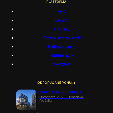
PLATFORMA
FAQ
Cenník
Novinky
Profily spoločností
Kalkulačka m²
Referencie
Kontakt
ODPORÚČANÉ PONUKY
EINPARK Offices SUBLEASE
Einsteinova 33, 85101 Bratislava-
Petržalka