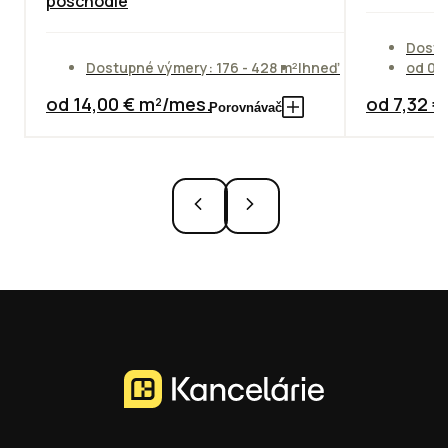
poschodie
Dostu
Dostupné výmery: 176 - 428 m²
Ihneď
od 01
od 14,00 € m²/mes.
od 7,32 
Porovnávač