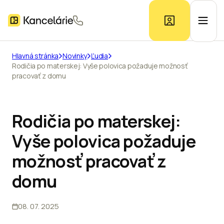
Hlavná stránka
Novinky
Ľudia
Rodičia po materskej: Vyše polovica požaduje možnosť
Ponuka kancelárií
pracovať z domu
Prieskum trhu
Rodičia po materskej:
Vyše polovica požaduje
Kontakt
možnosť pracovať z
domu
Inzerát
08. 07. 2025