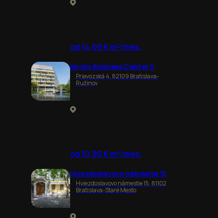
od 14,00 € m²/mes.
Apollo Business Center II
Prievozská 4, 82109 Bratislava-
Ružinov
od 10,90 € m²/mes.
Hviezdoslavovo námestie 15
Hviezdoslavovo námestie 15, 81102
Bratislava-Staré Mesto