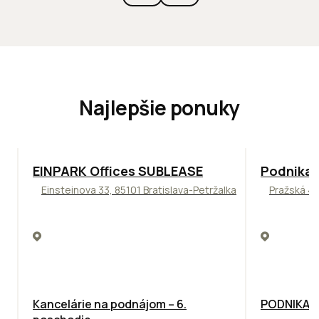
Najlepšie ponuky
TOP
ODPORÚČAME
ODPORÚČAM
EINPARK Offices SUBLEASE
Podnikat
Einsteinova 33, 85101 Bratislava-Petržalka
Pražská 4,
Kancelárie na podnájom – 6.
PODNIKAT