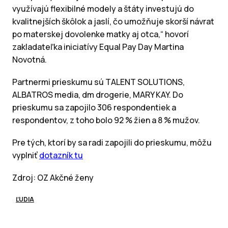
využívajú flexibilné modely a štáty investujú do
kvalitnejších škôlok a jaslí, čo umožňuje skorší návrat
po materskej dovolenke matky aj otca,“ hovorí
zakladateľka iniciatívy Equal Pay Day Martina
Novotná.
Partnermi prieskumu sú TALENT SOLUTIONS,
ALBATROS media, dm drogerie, MARY KAY. Do
prieskumu sa zapojilo 306 respondentiek a
respondentov, z toho bolo 92 % žien a 8 % mužov.
Pre tých, ktorí by sa radi zapojili do prieskumu, môžu
vyplniť
dotazník tu
Zdroj: OZ Akčné ženy
ĽUDIA