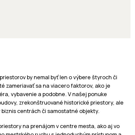
riestorov by nemal byť len o výbere štyroch či
ité zameriavať sa na viacero faktorov, ako je
sféra, vybavenie a podobne. V našej ponuke
udovy, zrekonštruované historické priestory, ale
 biznis centrách či samostatné objekty.
priestory na prenájom v centre mesta, ako aj vo
mo mestského ruchu s jednoduchým prístupom a