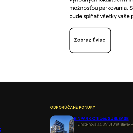
možnosťou parkovania. Sta
bude spĺňať všetky vaše 
Zobraziť viac
ODPORÚČANÉ PONUKY
EINPARK Offices SUBLEASE
Einsteinova 33, 85101 Bratislava-P
k