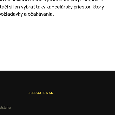
čí si len vybrať taký kancelársky priestor, ktorý
požiadavky a očakávania.
SLEDUJTE NÁS
etržalka