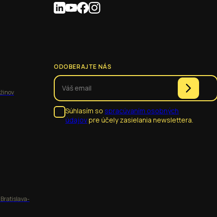
ODOBERAJTE NÁS
užinov
Súhlasím so
spracúvaním osobných
údajov
pre účely zasielania newslettera.
 Bratislava-