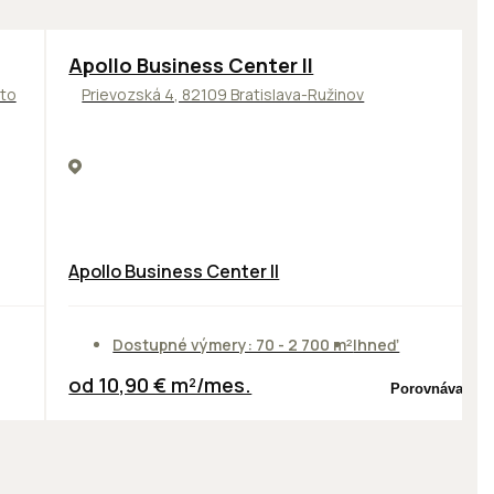
TOP
NOVINKA
ODPORÚČAME
Apollo Business Center II
sto
Prievozská 4, 82109 Bratislava-Ružinov
Apollo Business Center II
Dostupné výmery: 70 - 2 700 m²
Ihneď
od 10,90 € m²/mes.
Porovnávač