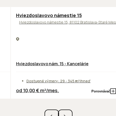
ODPORÚČAME
Hviezdoslavovo námestie 15
Hviezdoslavovo námestie 15, 81102 Bratislava-Staré Me
Hviezdoslavovo nám. 15 - Kancelárie
Dostupné výmery: 29 - 345 m²
Ihneď
od 10,00 € m²/mes.
Porovnávač