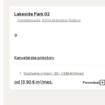
ODPORÚČAME
Lakeside Park 02
Tomášikova 64, 83104 Bratislava-Ružinov
Kancelárske priestory
Dostupné výmery: 90 - 1 688 m²
Ihneď
od 13,90 € m²/mes.
Porovnávač