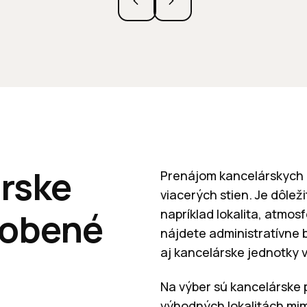
rske
Prenájom kancelárskych p
viacerých stien. Je dôlež
sobené
napríklad lokalita, atmo
nájdete administratívne b
aj kancelárske jednotky v
Na výber sú kancelárske 
výhodných lokalitách mi