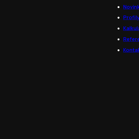
Novin
Profil
Kalkul
Refer
Konta