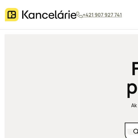
+421 907 927 741
p
Ak 