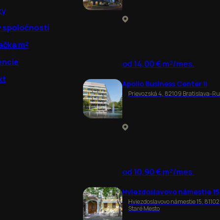
ky
y spoločností
ačka m²
encie
od 14,00 € m²/mes.
kt
Apollo Business Center II
Prievozská 4, 82109 Bratislava-R
od 10,90 € m²/mes.
Hviezdoslavovo námestie 15
Hviezdoslavovo námestie 15, 81102
Staré Mesto