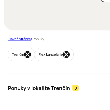
Hlavná stránka
Ponuky
Trenčín
Flex kancelárie
Ponuky v lokalite Trenčín
0