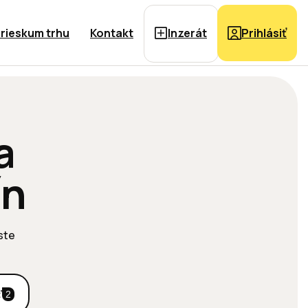
rieskum trhu
Kontakt
Inzerát
Prihlásiť
a
ín
 ste
ť
2