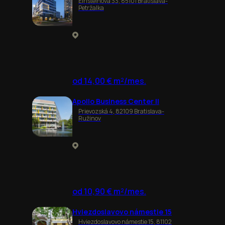
Einsteinova 33, 85101 Bratislava-
Petržalka
od 14,00 € m²/mes.
Apollo Business Center II
Prievozská 4, 82109 Bratislava-
Ružinov
od 10,90 € m²/mes.
Hviezdoslavovo námestie 15
Hviezdoslavovo námestie 15, 81102