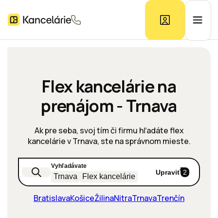
Ponuka kancelárií
Flex kancelárie na
prenájom - Trnava
Prieskum trhu
Ak pre seba, svoj tím či firmu hľadáte flex
Kontakt
kancelárie v Trnava, ste na správnom mieste.
Vyhľadávate
Inzerát
Upraviť
2
Trnava
Flex kancelárie
Bratislava
Košice
Žilina
Nitra
Trnava
Trenčín