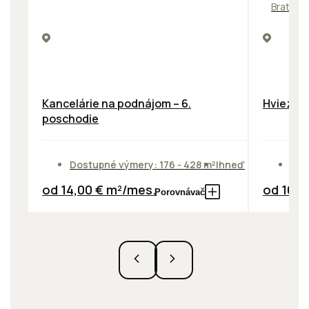
Bratisl
Kancelárie na podnájom – 6.
Hviezdos
poschodie
Dostupné výmery: 176 - 428 m²
Ihneď
Dos
od 14,00 € m²/mes.
od 10,0
Porovnávač