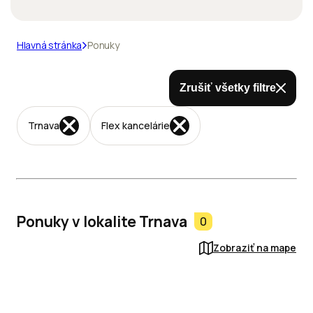
Hlavná stránka
Ponuky
Zrušiť všetky filtre
Trnava
Flex kancelárie
Ponuky v lokalite Trnava
0
Zobraziť na mape