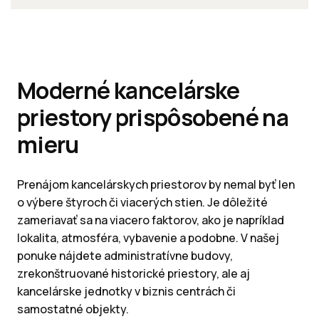
Moderné kancelárske
priestory prispôsobené na
mieru
Prenájom kancelárskych priestorov by nemal byť len
o výbere štyroch či viacerých stien. Je dôležité
zameriavať sa na viacero faktorov, ako je napríklad
lokalita, atmosféra, vybavenie a podobne. V našej
ponuke nájdete administratívne budovy,
zrekonštruované historické priestory, ale aj
kancelárske jednotky v biznis centrách či
samostatné objekty.