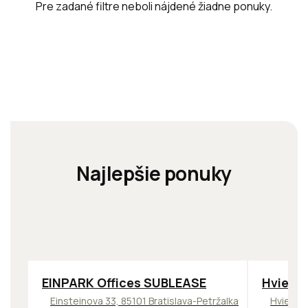
Pre zadané filtre neboli nájdené žiadne ponuky.
Najlepšie ponuky
TOP
ODPORÚČAME
ODPORÚČ
EINPARK Offices SUBLEASE
Hviezd
Einsteinova 33, 85101 Bratislava-Petržalka
Hviezdo