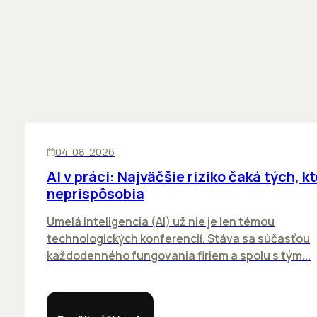
ĽUDIA
INOVÁCIE
04. 08. 2026
AI v práci: Najväčšie riziko čaká tých, kt
neprispôsobia
Umelá inteligencia (AI) už nie je len témou
technologických konferencií. Stáva sa súčasťou
každodenného fungovania firiem a spolu s tým...