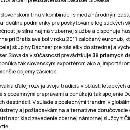
tor a člen predstavenstva Dachser Slovakia.
a slovenskom trhu v kombinácii s medzinárodným zas
a ideálne podmienky pre poskytovanie logistických s
čnosť je silná najmä v zbernej službe a disponuje hus
rne pri Bratislave bol v roku 2011 založený eurohub, kt
celej skupiny Dachser pre zásielky do strednej a výc
er Slovakia v súčasnosti prevádzkuje
38 priamych de
 ponúka tak slovenským exportérom ako aj importéro
 menšie objemy zásielok.
akia ďalej rozvíja svoju tradíciu v oblasti leteckých
é s pozemnými prepravami a ponúkajú tak spojenie Do
ch destinácií. V súlade s poslednými trendmi v globá
ústrety aj požiadavkám na alternatívne doručovacie 
trí napríklad zavedenie zbernej námornej služby z Čí
zie.