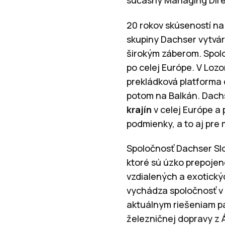
súčasný Managing Direc
20 rokov skúseností n
skupiny Dachser vytvár
širokým záberom. Spolo
po celej Európe. V Lozo
prekládková platforma 
potom na Balkán. Dachs
krajín
v celej Európe a
podmienky, a to aj pre
Spoločnosť Dachser Slov
ktoré sú úzko prepojen
vzdialených a exotický
vychádza spoločnosť v 
aktuálnym riešeniam pa
železničnej dopravy z Á