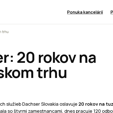
Ponuka kancelárií
P
 trhu
r: 20 rokov na
skom trhu
ých služieb Dachser Slovakia oslavuje
20 rokov na t
nala so štyrmi zamestnancami, dnes pracuje 120 odb