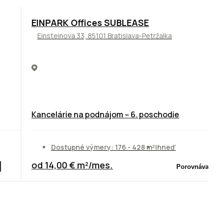
TOP
ODPORÚČAME
EINPARK Offices SUBLEASE
Einsteinova 33, 85101 Bratislava-Petržalka
Kancelárie na podnájom – 6. poschodie
Dostupné výmery: 176 - 428 m²
Ihneď
od 14,00 € m²/mes.
Porovnávač