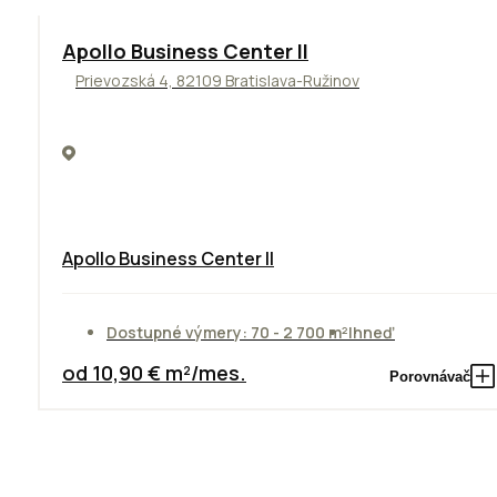
TOP
NOVINKA
ODPORÚČAME
Apollo Business Center II
Prievozská 4, 82109 Bratislava-Ružinov
Apollo Business Center II
Dostupné výmery: 70 - 2 700 m²
Ihneď
od 10,90 € m²/mes.
Porovnávač