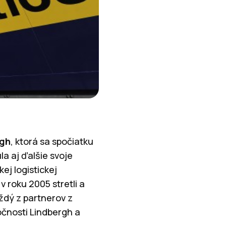
rgh
, ktorá sa spočiatku
a aj ďalšie svoje
ej logistickej
 roku 2005 stretli a
ždý z partnerov z
očnosti Lindbergh a