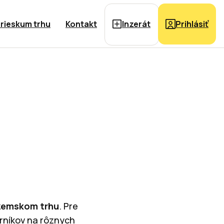
rieskum trhu
Kontakt
Inzerát
Prihlásiť
uzemskom trhu
. Pre
orníkov na rôznych