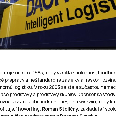
 datuje od roku 1995, kedy vznikla spoločnosť
Lindbe
ké prepravy a neštandardné zásielky a neskôr rozvinul
ornú logistiku. V roku 2005 sa stala súčasťou nemeck
Naše predstavy a predstavy skupiny Dachser sa vtedy v
lovou ukážkou obchodného riešenia win-win, kedy ka
fituje,“ hovorí Ing.
Roman Stoličný
, zakladateľ spol