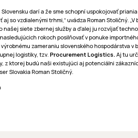
a Slovensku darí a že sme schopní uspokojovať priani
aj so vzdialenými trhmi,“ uvádza Roman Stoličný. „V
o našej siete zbernej služby a ďalej ju rozvíjať techno
v nasledujúcich rokoch posilňovať v ponuke importnéh
 výrobnému zameraniu slovenského hospodárstva v b
pnej logistiky, tzv.
Procurement Logistics.
Aj tu urč
, z ktorej budú naši existujúci aj potenciálni zákazníc
ser Slovakia Roman Stoličný.
a