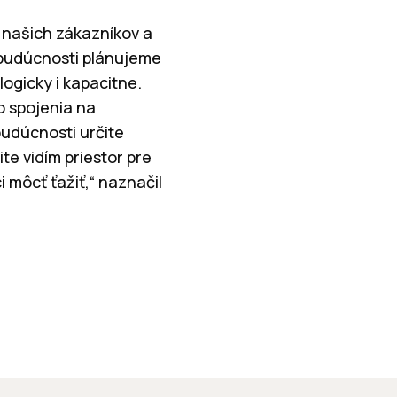
a našich zákazníkov a
 budúcnosti plánujeme
logicky i kapacitne.
o spojenia na
udúcnosti určite
ite vidím priestor pre
i môcť ťažiť,“ naznačil