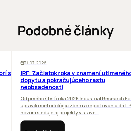
Podobné články
SKLADY
31. 07. 2026
orí sa
IRF: Začiatok roka v znamení utlmenéh
dopytu a pokračujúceho rastu
neobsadenosti
Od prvého štvrťroka 2026 Industrial Research F
upravilo metodológiu zberu a reportovania dát. 
novom sleduje aj projekty v stave...