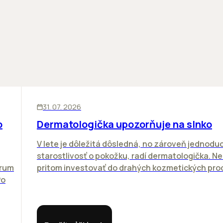
ĽUDIA
31. 07. 2026
o
Dermatologička upozorňuje na slnko
V lete je dôležitá dôsledná, no zároveň jednodu
starostlivosť o pokožku, radí dermatologička. N
orum
pritom investovať do drahých kozmetických proc
Po