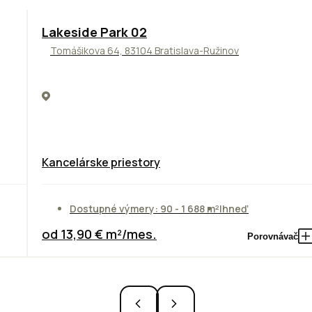
ODPORÚČAME
Lakeside Park 02
Tomášikova 64, 83104 Bratislava-Ružinov
Kancelárske priestory
Dostupné výmery: 90 - 1 688 m²
Ihneď
od 13,90 € m²/mes.
Porovnávač