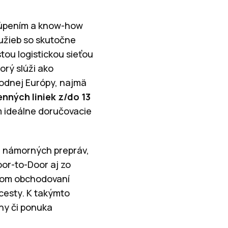
túpením a know-how
lužieb so skutočne
tou logistickou sieťou
orý slúži ako
hodnej Európy, najmä
nných liniek z/do 13
m ideálne doručovacie
 a námorných prepráv,
or-to-Door aj zo
lnom obchodovaní
cesty. K takýmto
ny či ponuka