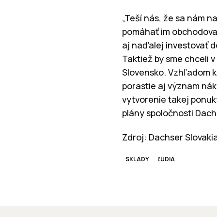
„Teší nás, že sa nám n
pomáhať im obchodovať 
aj naďalej investovať d
Taktiež by sme chceli 
Slovensko. Vzhľadom k
porastie aj význam náku
vytvorenie takej ponuky
plány spoločnosti Dach
Zdroj: Dachser Slovaki
SKLADY
ĽUDIA