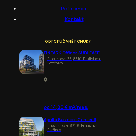
Referencie
Kontakt
ODPORÚČANÉ PONUKY
EINPARK Offices SUBLEASE
Einsteinova 33, 85101 Bratislava-
Petržalka
od 14,00 € m²/mes.
Apollo Business Center II
Prievozská 4, 82109 Bratislava-
Ružinov