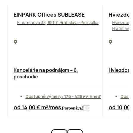
TOP
ODPORÚČAME
ODPORÚČAM
EINPARK Offices SUBLEASE
Hviezdos
Einsteinova 33, 85101 Bratislava-Petržalka
Hviezdosl
Bratislava
Kancelárie na podnájom – 6.
Hviezdosla
poschodie
Dostupné výmery: 176 - 428 m²
Ihneď
Dostu
od 14,00 € m²/mes.
od 10,00
Porovnávač