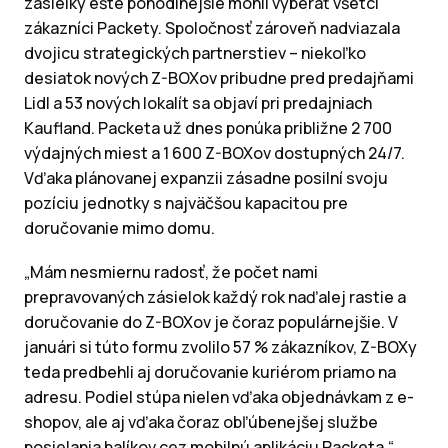
zásielky ešte pohodlnejšie mohli vyberať všetci
zákazníci Packety. Spoločnosť zároveň nadviazala
dvojicu strategických partnerstiev – niekoľko
desiatok nových Z-BOXov pribudne pred predajňami
Lidl a 53 nových lokalít sa objaví pri predajniach
Kaufland. Packeta už dnes ponúka približne 2 700
výdajných miest a 1 600 Z-BOXov dostupných 24/7.
Vďaka plánovanej expanzii zásadne posilní svoju
pozíciu jednotky s najväčšou kapacitou pre
doručovanie mimo domu.
„Mám nesmiernu radosť, že počet nami
prepravovaných zásielok každý rok naďalej rastie a
doručovanie do Z-BOXov je čoraz populárnejšie. V
januári si túto formu zvolilo 57 % zákazníkov, Z-BOXy
teda predbehli aj doručovanie kuriérom priamo na
adresu. Podiel stúpa nielen vďaka objednávkam z e-
shopov, ale aj vďaka čoraz obľúbenejšej službe
posielania balíkov cez mobilnú aplikáciu Packeta,“