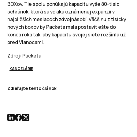
BOXov. Tie spolu ponúkajú kapacitu vyše 80-tisíc
schránok, ktorá sa vďaka oznámenej expanzii v
najbližších mesiacoch zdvojnásobí. Väčšinu z tisícky
nových boxov by Packeta mala postaviť ešte do
konca roka tak, aby kapacitu svojej siete rozšírila už
pred Vianocami.
Zdroj: Packeta
KANCELÁRIE
Zdieľajte tento článok