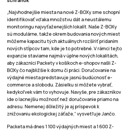
schránok
„Najvhodnejšie miesta na nové Z-BOXy sme schopní
identifikovať vďaka množstvu dát a neustálemu
monitoringu najvyťaženejších lokalít. Naše Z-BOXy
sú modulárne, takže okrem budovania nových miest
môžeme kapacitu tých aktuálnych rozšíriť pridaním
nových stĺpcov tam, kde je to potrebné. V rámci tejto
expanzie staviame najmä v úplne nových lokalitách,
aby zákazníci Packety v košíkoch e-shopov našli Z-
BOXy čo najbližšie k domu či práci. Doručovanie na
výdajné miesta predstavuje jasnú budúcnosť e-
commerce a slobodu. Zásielku si môžete vybrať,
kedykoľvek vám to vyhovuje. Navyše, pre zákazníkov
ide o lacnejšiu možnosť než doručovanie priamo na
adresu. Nemenej dôležitý je aj príspevok k
znižovaniu ekologickej záťaže,“ vysvetľuje Jančo.
Packeta má dnes 1 100 výdajných miest a 1 600 Z-