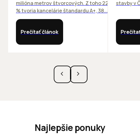
milióna metrov štvorcových. Z toho 22
stavby v Č
% tvoria kancelárie štandardu A+, 38...
Prečítať článok
Prečíta
Najlepšie ponuky