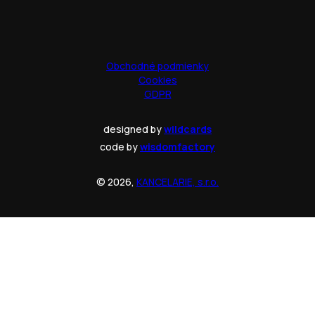
Obchodné podmienky
Cookies
GDPR
designed by
wildcards
code by
wisdomfactory
© 2026,
KANCELARIE, s.r.o.