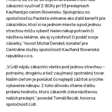
zákazníci využívať Z-BOXy pri 53 predajniach
Kaufland po celom Slovensku. Spoluprácu so
spoločnosťou Packeta vnímame ako ďalší benefit pre
zákazníkov, ktorí si na jednom mieste a pod jednou
strechou môžu vybaviť nielen nákup potravín či
návštevu lekárne, ale aj vyzdvihnúť či podať svoje
zásielky,“ hovorí Michal Dendeš, konateľ pre
Centrálne služby spoločnosti Kaufland Slovenská
republika v.o.s.
„V Lidli nájdu zákazníci všetko pod jednou strechou –
potraviny, drogériu a tiež zaujímavý spotrebný tovar.
Naším cieľom je ponúkať čo najlepší zážitok a rýchle
vybavenie nákupu. Z toho dôvodu vítame ďalšiu
pridanú hodnotu, ktorú zákazník získa návštevou
našich predajní,“ povedal Tomáš Bezák, hovorca
spoločnosti Lidl.