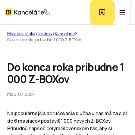
Hlavná stránka
Novinky
Kancelárie
Do konca roka pribudne 1 000 Z-BOXov
Ponuka kancelárií
Prieskum trhu
Do konca roka pribudne 1
000 Z-BOXov
Kontakt
26. 07. 2024
Inzerát
Najpopulárnejšia doručovacia služba u nás má za cieľ
do 6 mesiacov postaviť 1 000 nových Z-BOXov.
Pribudnú naprieč celým Slovenskom tak, aby si