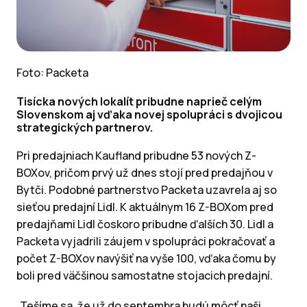
Foto: Packeta
Tisícka nových lokalít pribudne naprieč celým
Slovenskom aj vďaka novej spolupráci s dvojicou
strategických partnerov.
Pri predajniach Kaufland pribudne 53 nových Z-
BOXov, pričom prvý už dnes stojí pred predajňou v
Bytči. Podobné partnerstvo Packeta uzavrela aj so
sieťou predajní Lidl. K aktuálnym 16 Z-BOXom pred
predajňami Lidl čoskoro pribudne ďalších 30. Lidl a
Packeta vyjadrili záujem v spolupráci pokračovať a
počet Z-BOXov navýšiť na vyše 100, vďaka čomu by
boli pred väčšinou samostatne stojacich predajní.
„Tešíme sa, že už do septembra budú môcť naši