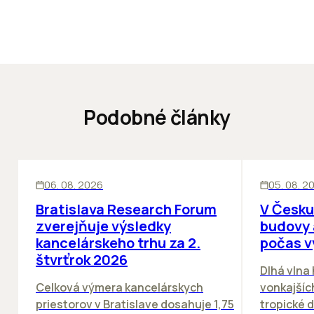
Podobné články
KANCELÁRIE
KANCELÁRIE
06. 08. 2026
05. 08. 2
Bratislava Research Forum
V Česku
zverejňuje výsledky
budovy 
kancelárskeho trhu za 2.
počas v
štvrťrok 2026
Dlhá vlna
Celková výmera kancelárskych
vonkajších
priestorov v Bratislave dosahuje 1,75
tropické dn