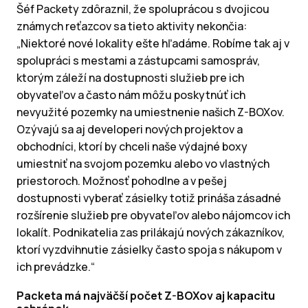
Šéf Packety zdôraznil, že spoluprácou s dvojicou
známych reťazcov sa tieto aktivity nekončia:
„Niektoré nové lokality ešte hľadáme. Robíme tak aj v
spolupráci s mestami a zástupcami samospráv,
ktorým záleží na dostupnosti služieb pre ich
obyvateľov a často nám môžu poskytnúť ich
nevyužité pozemky na umiestnenie našich Z-BOXov.
Ozývajú sa aj developeri nových projektov a
obchodníci, ktorí by chceli naše výdajné boxy
umiestniť na svojom pozemku alebo vo vlastných
priestoroch. Možnosť pohodlne a v pešej
dostupnosti vyberať zásielky totiž prináša zásadné
rozšírenie služieb pre obyvateľov alebo nájomcov ich
lokalít. Podnikatelia zas prilákajú nových zákazníkov,
ktorí vyzdvihnutie zásielky často spoja s nákupom v
ich prevádzke.“
Packeta má najväčší počet Z-BOXov aj kapacitu