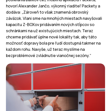
hovorí Alexander Jančo, výkonný riaditeľ Packety a
dodáva: „Zároveň to však znamená obrovský
záväzok. Vlani sme na mnohých miestach navyšovali
kapacitu Z-BOXov pridávaním nových stĺpcov so
schránkami na už existujúcich miestach. Teraz
chceme pridávať úplne nové lokality tak, aby táto
možnosť dopravy bola pre ľudí dostupná takmer na
každom rohu. Navyše, už teraz myslíme na
bezproblémové zvládnutie vianočnej sezóny.“