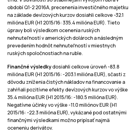
období Q1-2 2016A, precenenia investičného majetku
na základe devízových kurzov dosiahli celkove -32.1
milióna EUR (H1 2015/16: 335.4 milióna EUR). Tieto
úpravy boli výsledkom ocenenia ruských
nehnuteľností v amerických dolároch a následným
prevedením hodnôt nehnuteľností v miestnych
ruských spoločnostiach na ruble.
Finančné výsledky
dosiahli celkove úroveň -83.8
milióna EUR (H1 2015/16: -203.1 milióna EUR), sčasti z
dôvodu zníženia čistých nákladov na financovanie a
zahŕňali pozitívne efekty devízových kurzov vo výške
35.4 milióna EUR (H1 2015/16: -180.5 milióna EUR).
Negatívne účinky vo výške -11.0 miliónov EUR (H1
2015/16: -22.3 milióna EUR), vykázané pod ostatnými
finančnými výsledkami možno pripísať najmä
oceneniu derivátov.