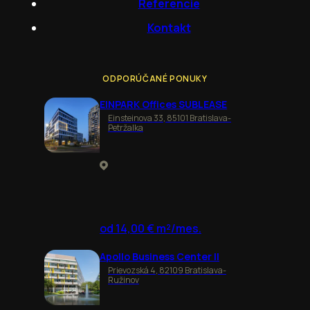
Referencie
Kontakt
ODPORÚČANÉ PONUKY
EINPARK Offices SUBLEASE
Einsteinova 33, 85101 Bratislava-
Petržalka
od 14,00 € m²/mes.
Apollo Business Center II
Prievozská 4, 82109 Bratislava-
Ružinov