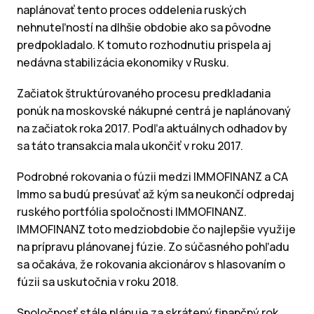
naplánovať tento proces oddelenia ruských
nehnuteľností na dlhšie obdobie ako sa pôvodne
predpokladalo. K tomuto rozhodnutiu prispela aj
nedávna stabilizácia ekonomiky v Rusku.
Začiatok štruktúrovaného procesu predkladania
ponúk na moskovské nákupné centrá je naplánovaný
na začiatok roka 2017. Podľa aktuálnych odhadov by
sa táto transakcia mala ukončiť v roku 2017.
Podrobné rokovania o fúzii medzi IMMOFINANZ a CA
Immo sa budú presúvať až kým sa neukončí odpredaj
ruského portfólia spoločnosti IMMOFINANZ.
IMMOFINANZ toto medziobdobie čo najlepšie využije
na prípravu plánovanej fúzie. Zo súčasného pohľadu
sa očakáva, že rokovania akcionárov s hlasovaním o
fúzii sa uskutočnia v roku 2018.
Spoločnosť stále plánuje za skrátený finančný rok