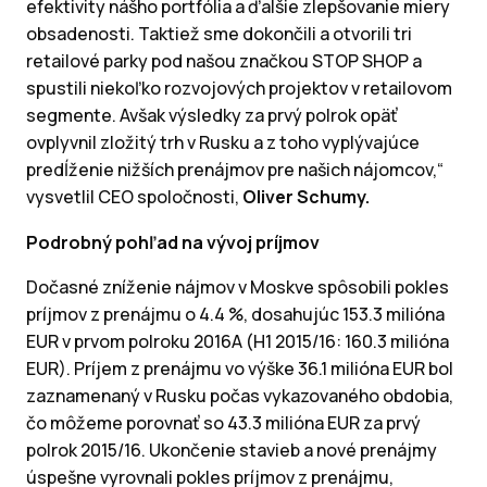
efektivity nášho portfólia a ďalšie zlepšovanie miery
obsadenosti. Taktiež sme dokončili a otvorili tri
retailové parky pod našou značkou STOP SHOP a
spustili niekoľko rozvojových projektov v retailovom
segmente. Avšak výsledky za prvý polrok opäť
ovplyvnil zložitý trh v Rusku a z toho vyplývajúce
predĺženie nižších prenájmov pre našich nájomcov,“
vysvetlil CEO spoločnosti,
Oliver Schumy.
Podrobný pohľad na vývoj príjmov
Dočasné zníženie nájmov v Moskve spôsobili pokles
príjmov z prenájmu o 4.4 %, dosahujúc 153.3 milióna
EUR v prvom polroku 2016A (H1 2015/16: 160.3 milióna
EUR). Príjem z prenájmu vo výške 36.1 milióna EUR bol
zaznamenaný v Rusku počas vykazovaného obdobia,
čo môžeme porovnať so 43.3 milióna EUR za prvý
polrok 2015/16. Ukončenie stavieb a nové prenájmy
úspešne vyrovnali pokles príjmov z prenájmu,