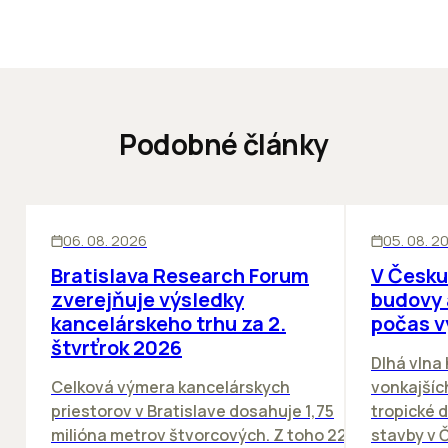
Podobné články
KANCELÁRIE
KANCELÁRIE
06. 08. 2026
05. 08. 2
Bratislava Research Forum
V Česku
zverejňuje výsledky
budovy 
kancelárskeho trhu za 2.
počas v
štvrťrok 2026
Dlhá vlna
Celková výmera kancelárskych
vonkajších
priestorov v Bratislave dosahuje 1,75
tropické dn
milióna metrov štvorcových. Z toho 22
stavby v Č