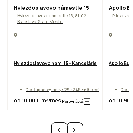
ODPORÚČAME
TOP
NOVIN
Hviezdoslavovo námestie 15
Apollo Bu
Hviezdoslavovo námestie 15, 81102
Prievozská
Bratislava-Staré Mesto
Hviezdoslavovo nám. 15 - Kancelárie
Apollo Bus
Dostupné výmery: 29 - 345 m²
Ihneď
Dostu
od 10,00 € m²/mes.
od 10,90
Porovnávač