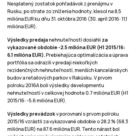
Nesplatený zostatok pohľadávok z prenájmu v
Rusku, po strate zo zníženia hodnoty, klesol na 8,5
milióna EUR ku dňu 31. októbra 2016 (30. apríl 2016: 11,1
milióna EUR).
Výsledky predaja
nehnuteľností dosiahli
za
vykazované obdobie -2.5 milióna EUR (H1 2015/16:
6.1 milióna EUR).
Prebiehajúca optimalizácia a úprava
portfólia sa odrazili v predaji niekoľkých
rezidenčných nehnuteľností, menších kancelárskych
budov a retailových parkov v Rakúsku. V prvom
polroku 2016A boli výsledky developmentu
nehnuteľností v celkovej hodnote 0.7 milióna EUR (H1
2015/16: -5.6 milióna EUR).
Výsledky prevádzok
v porovnaní s prvom polroku
2015/16 vzrástli za vykazované obdobie o 28.2 % (68.3
milióna EUR) na 87.6 milióna EUR. Tento nárast bol