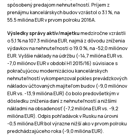
spôsobený predajom nehnuteľností. Príjem z
prenájmu kancelárskych budov vzrástol o 3.1 %, na
55.5 milióna EUR v prvom polroku 2016A.
Výsledky správy aktív/majetku
medziročne vzrástli
o 5,1 % na 107.3 milióna EUR, najmä z dôvodu zníženia
výdavkov na nehnuteľnosti o 19.0 %, na -52,0 miliónov
EUR. Vyššie náklady na údržbu (-14,7 milióna EUR vs.
-7,0 miliónov EUR v období H1 2015/16) súvisiace s
pokračujúcou modernizáciou kancelárskych
nehnuteľností vykompenzoval pokles prevádzkových
nákladov účtovaných majiteľom budov (-9,0 miliónov
EUR vs. -13,9 milióna EUR) čo bolo predovšetkým v
dôsledku zníženia daní z nehnuteľností a nižšími
nákladmi na obsadenosť (-7,2 milióna EUR vs. -9,2
milióna EUR). Odpis pohľadávok v Rusku na úrovni
-0,5 milióna EUR bol výrazne nižší ako v prvom polroku
predchádzajúceho roka (-9,0 milióna EUR).