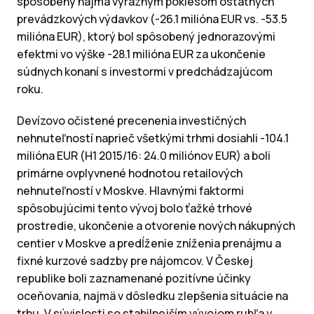
spôsobený najmä výrazným poklesom ostatných
prevádzkových výdavkov (-26.1 milióna EUR vs. -53.5
milióna EUR), ktorý bol spôsobený jednorazovými
efektmi vo výške -28.1 milióna EUR za ukončenie
súdnych konaní s investormi v predchádzajúcom
roku.
Devízovo očistené precenenia investičných
nehnuteľností naprieč všetkými trhmi dosiahli -104.1
milióna EUR (H1 2015/16: 24.0 miliónov EUR) a boli
primárne ovplyvnené hodnotou retailových
nehnuteľností v Moskve. Hlavnými faktormi
spôsobujúcimi tento vývoj bolo ťažké trhové
prostredie, ukončenie a otvorenie nových nákupných
centier v Moskve a predĺženie zníženia prenájmu a
fixné kurzové sadzby pre nájomcov. V Českej
republike boli zaznamenané pozitívne účinky
oceňovania, najmä v dôsledku zlepšenia situácie na
trhu. V súvislosti so stabilnejším vývojom rubľa v