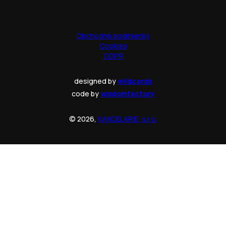
Obchodné podmienky
Cookies
GDPR
designed by
wildcards
code by
wisdomfactory
© 2026,
KANCELARIE, s.r.o.