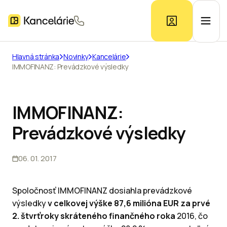
Hlavná stránka
Novinky
Kancelárie
IMMOFINANZ: Prevádzkové výsledky
Ponuka kancelárií
Prieskum trhu
IMMOFINANZ:
Prevádzkové výsledky
Kontakt
06. 01. 2017
Inzerát
Spoločnosť IMMOFINANZ dosiahla prevádzkové
výsledky
v celkovej výške 87,6 milióna EUR za prvé
2. štvrťroky skráteného finančného roka
2016, čo