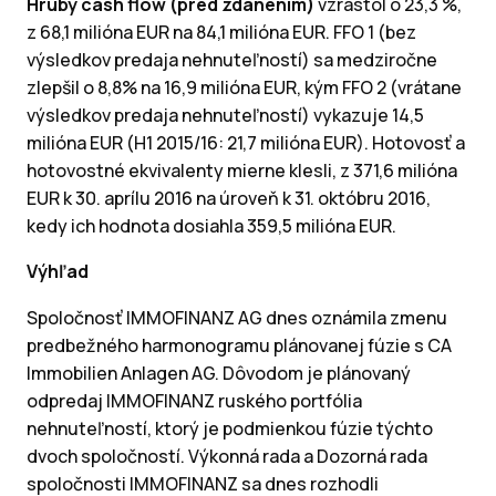
Hrubý cash flow (pred zdanením)
vzrástol o 23,3 %,
z 68,1 milióna EUR na 84,1 milióna EUR. FFO 1 (bez
výsledkov predaja nehnuteľností) sa medziročne
zlepšil o 8,8% na 16,9 milióna EUR, kým FFO 2 (vrátane
výsledkov predaja nehnuteľností) vykazuje 14,5
milióna EUR (H1 2015/16: 21,7 milióna EUR). Hotovosť a
hotovostné ekvivalenty mierne klesli, z 371,6 milióna
EUR k 30. aprílu 2016 na úroveň k 31. októbru 2016,
kedy ich hodnota dosiahla 359,5 milióna EUR.
Výhľad
Spoločnosť IMMOFINANZ AG dnes oznámila zmenu
predbežného harmonogramu plánovanej fúzie s CA
Immobilien Anlagen AG. Dôvodom je plánovaný
odpredaj IMMOFINANZ ruského portfólia
nehnuteľností, ktorý je podmienkou fúzie týchto
dvoch spoločností. Výkonná rada a Dozorná rada
spoločnosti IMMOFINANZ sa dnes rozhodli