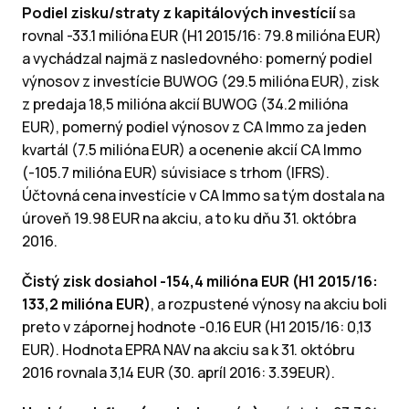
Podiel zisku/straty z kapitálových investícií
sa
rovnal -33.1 milióna EUR (H1 2015/16: 79.8 milióna EUR)
a vychádzal najmä z nasledovného: pomerný podiel
výnosov z investície BUWOG (29.5 milióna EUR), zisk
z predaja 18,5 milióna akcií BUWOG (34.2 milióna
EUR), pomerný podiel výnosov z CA Immo za jeden
kvartál (7.5 milióna EUR) a ocenenie akcií CA Immo
(-105.7 milióna EUR) súvisiace s trhom (IFRS).
Účtovná cena investície v CA Immo sa tým dostala na
úroveň 19.98 EUR na akciu, a to ku dňu 31. októbra
2016.
Čistý zisk dosiahol -154,4 milióna EUR (H1 2015/16:
133,2 milióna EUR)
, a rozpustené výnosy na akciu boli
preto v zápornej hodnote -0.16 EUR (H1 2015/16: 0,13
EUR). Hodnota EPRA NAV na akciu sa k 31. októbru
2016 rovnala 3,14 EUR (30. apríl 2016: 3.39EUR).