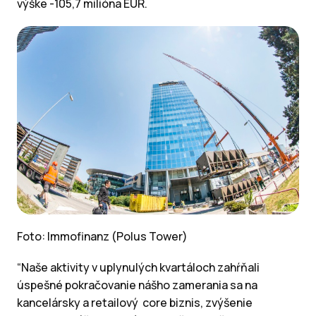
výške -105,7 milióna EUR.
Foto: Immofinanz (Polus Tower)
“Naše aktivity v uplynulých kvartáloch zahŕňali
úspešné pokračovanie nášho zamerania sa na
kancelársky a retailový core biznis, zvýšenie