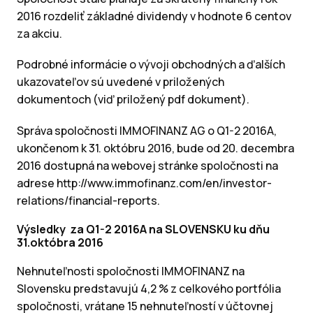
2016 rozdeliť základné dividendy v hodnote 6 centov
za akciu.
Podrobné informácie o vývoji obchodných a ďalších
ukazovateľov sú uvedené v priložených
dokumentoch (viď priložený pdf dokument).
Správa spoločnosti IMMOFINANZ AG o Q1-2 2016A,
ukončenom k 31. októbru 2016, bude od 20. decembra
2016 dostupná na webovej stránke spoločnosti na
adrese http://www.immofinanz.com/en/investor-
relations/financial-reports.
Výsledky za Q1-2 2016A na SLOVENSKU ku dňu
31.októbra 2016
Nehnuteľnosti spoločnosti IMMOFINANZ na
Slovensku predstavujú 4,2 % z celkového portfólia
spoločnosti, vrátane 15 nehnuteľností v účtovnej