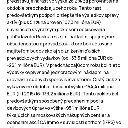
predstavuje nárast vo výške 28.2 % za porovnateľné
obdobie predchádzajúceho roka. Tento rast
predovšetkým podporilo zlepšenie výsledkov správy
aktív (plus 5,1 % na úroveň 107,3 milióna EUR)
súvisiacich s výrazným poklesom odpisovania
pohľadávok v Rusku a nižšími nákladmi spojenými s
obsadenosťou a prevádzkou, ktoré boli účtované
majiteľom budov ako aj so znížením ďalších
prevádzkových výdavkov (od -53,5 milióna EUR do
-26.1 milióna EUR). V predchádzajúcom roku boli tieto
výdavky ovplyvnené jednorazovými nákladmi na
urovnanie súdnych sporov s investormi. Čistý zisk za
vykazované obdobie dosiahol výšku -154,4 milióna
EUR (H1 2015/16: 133,2 milióna EUR). Tento pokles bol
predovšetkým spôsobený precenením podľa
devízových úprav vo výške -95,1 milióna EUR,
týkajúcich sa moskovských nákupných centier a
ocenením akcií CA Immo v súvislosti s trhom (IFRS) vo