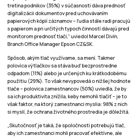
tretina podnikov (35%) v súčasnosti dáva prednosť
digitalizácii dokumentov pred uchovávaním
papierových kópií záznamov – ľudia stále radi pracujú
s papierom a pri určitých typoch činností dávajú pred
monitorom prednosť tlači,“ uviedol Marcel Divín,
Branch Office Manager Epson CZ&SK.
Spôsob, akým tlač využívame, sa mení. Takmer
polovica výtlačkov sa stáva buď bezprostredne
odpadom (11%) alebo je určených ku krátkodobému
použitiu (29%). To však nevypovedá o nižšej hodnote
tlače – polovica zamestnancov (50%) uviedla, že by
sa ich produktivita znížila, keby nemohli tlačiť – je to
však faktor, na ktorý zamestnanci myslia: 98% z nich
si myslí, že ochrana životného prostredia je dôležitá.
„Skutočnosť je taká, že spoločnosti potrebujú tlač,
aby ich zamestnanci mohli pracovať efektívne, ale