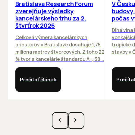
Bratislava Research Forum
V Česku
zverejňuje výsledky
budovy 
kancelárskeho trhu za 2.
počas v
štvrťrok 2026
Dlhá vlna
Celková výmera kancelárskych
vonkajších
priestorov v Bratislave dosahuje 1,75
tropické dn
milióna metrov štvorcových. Z toho 22
stavby v Č
% tvoria kancelárie štandardu A+, 38...
Prečítať článok
Prečíta