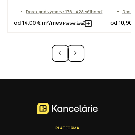
Dostupné výmery: 176 - 428 m²
Ihneď
Dostu
od 14,00 € m²/mes.
od 10,90
Porovnávač
PLATFORMA