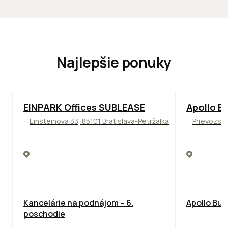
Najlepšie ponuky
TOP
ODPORÚČAME
TOP
NOVIN
EINPARK Offices SUBLEASE
Apollo Bu
Einsteinova 33, 85101 Bratislava-Petržalka
Prievozská
Kancelárie na podnájom – 6.
Apollo Bus
poschodie