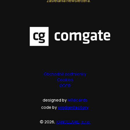
zasielania newslettera.
Obchodné podmienky
Cookies
GDPR
designed by
wildcards
code by
wisdomfactory
© 2026,
KANCELARIE, s.r.o.