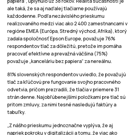
papiera“, uplynulo už 38 rokov. Realita súčasnosti je
ale taká, že sa aj naďalej tlačiarne používajú
každodenne. Podľa nezávislého prieskumu
realizovaného medzi viac ako 2 400 zamestnancami v
regióne EMEA (Európa, Stredný východ, Afrika), ktorý
zadala spoločnosť Epson Europe, považuje 76%
respondentov tlač za dôležitú, pretože im pomáha
pracovať efektívne a prevažná väčšina (75%)
považuje „kanceláriu bez papiera“ za nereálnu.
81% slovenských respondentov uviedlo, že považujú
tlač za kľúčovú pre fungovanie svojho pracovného
odvetvia, pričom prezradili, že tlačia v priemere 31
strán denne. Najobľúbenejšími položkami pre tlač sú
pritom zmluvy, za nimi tesné nasledujú faktúry a
tabuľky.
„Z nášho prieskumu jednoznačne vyplýva, že aj
napriek pokroku v digitalizácii a tomu, že viac ako