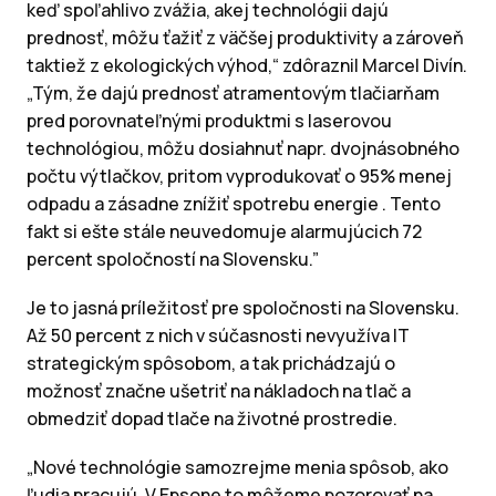
keď spoľahlivo zvážia, akej technológii dajú
prednosť, môžu ťažiť z väčšej produktivity a zároveň
taktiež z ekologických výhod,“ zdôraznil Marcel Divín.
„Tým, že dajú prednosť atramentovým tlačiarňam
pred porovnateľnými produktmi s laserovou
technológiou, môžu dosiahnuť napr. dvojnásobného
počtu výtlačkov, pritom vyprodukovať o 95% menej
odpadu a zásadne znížiť spotrebu energie . Tento
fakt si ešte stále neuvedomuje alarmujúcich 72
percent spoločností na Slovensku.”
Je to jasná príležitosť pre spoločnosti na Slovensku.
Až 50 percent z nich v súčasnosti nevyužíva IT
strategickým spôsobom, a tak prichádzajú o
možnosť značne ušetriť na nákladoch na tlač a
obmedziť dopad tlače na životné prostredie.
„Nové technológie samozrejme menia spôsob, ako
ľudia pracujú. V Epsone to môžeme pozorovať na