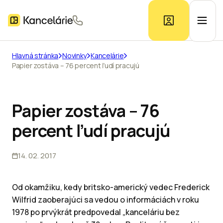
Hlavná stránka
Novinky
Kancelárie
Papier zostáva – 76 percent ľudí pracujú
Ponuka kancelárií
Prieskum trhu
Papier zostáva – 76
percent ľudí pracujú
Kontakt
14. 02. 2017
Inzerát
Od okamžiku, kedy britsko-americký vedec Frederick
Wilfrid zaoberajúci sa vedou o informáciách v roku
1978 po prvýkrát predpovedal „kanceláriu bez