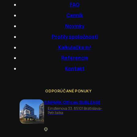
FAQ
Cenník
Novinky
Profily spoločností
Kalkulačka m²
Referencie
Kontakt
ODPORÚČANÉ PONUKY
EINPARK Offices SUBLEASE
Einsteinova 33, 85101 Bratislava-
Petržalka