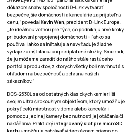
dôkazom snahy spoločnosti D-Link vytvárať
bezpečnejšie domácnosti a kancelárie za prijateľnú
cenu,“ povedal
Kevin Wen
, prezident D-Link Europe.
„Je ideálnou voľnou pre tých, čo podnikajú prvé kroky
pri budovaní prepojenej domácnosti – ľahko sa
používa, ľahko sa inštaluje a nevyžaduje žiadne
výdaje za inštaláciu ani predplatené služby. Sme radi,
že ju môžeme zaradiť do nášho stále rastúceho
portfólia produktov, z ktorých všetky boli navrhnuté s
ohľadom na bezpečnosť a ochranu našich
zákazníkov.“
DCS-2530L sa od ostatných klasických kamier líši
svojim ultra širokouhlým objektívom, ktorý umožňuje
pokryť celú miestnosť v dome alebo kancelárii
pomocou jedinej kamery bez nutnosti jej otáčania či
nakláňania. Praktický
integrovaný slot pre microSD
kartu
umožňuje nahrávať videozáznam priamo do