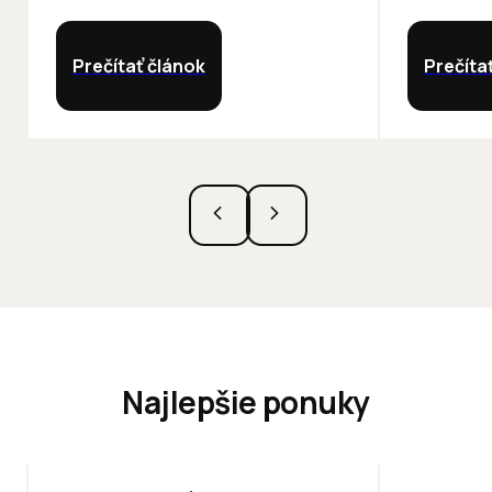
Prečítať článok
Prečíta
Najlepšie ponuky