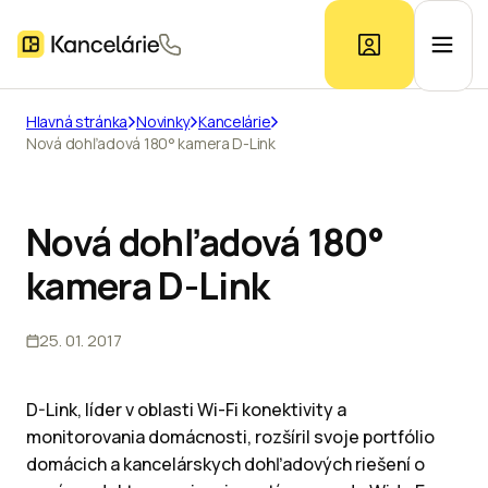
Hlavná stránka
Novinky
Kancelárie
Nová dohľadová 180° kamera D-Link
Ponuka kancelárií
Prieskum trhu
Nová dohľadová 180°
kamera D-Link
Kontakt
25. 01. 2017
Inzerát
D-Link, líder v oblasti Wi-Fi konektivity a
monitorovania domácnosti, rozšíril svoje portfólio
domácich a kancelárskych dohľadových riešení o