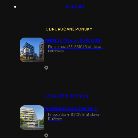
Kontakt
ODPORÚČANÉ PONUKY
EINPARK Offices SUBLEASE
Einsteinova 33, 85101 Bratislava-
Petržalka
od 14,00 € m²/mes.
Apollo Business Center II
Prievozská 4, 82109 Bratislava-
Ružinov