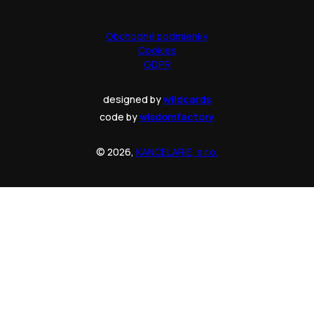
Obchodné podmienky
Cookies
GDPR
designed by
wildcards
code by
wisdomfactory
© 2026,
KANCELARIE, s.r.o.