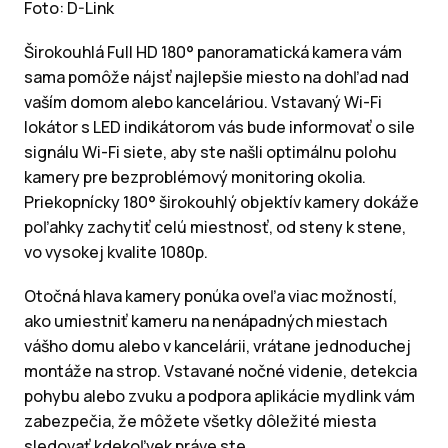
Foto: D-Link
Širokouhlá Full HD 180° panoramatická kamera vám
sama pomôže nájsť najlepšie miesto na dohľad nad
vaším domom alebo kanceláriou. Vstavaný Wi-Fi
lokátor s LED indikátorom vás bude informovať o sile
signálu Wi-Fi siete, aby ste našli optimálnu polohu
kamery pre bezproblémový monitoring okolia.
Priekopnícky 180° širokouhlý objektív kamery dokáže
poľahky zachytiť celú miestnosť, od steny k stene,
vo vysokej kvalite 1080p.
Otočná hlava kamery ponúka oveľa viac možností,
ako umiestniť kameru na nenápadných miestach
vášho domu alebo v kancelárii, vrátane jednoduchej
montáže na strop. Vstavané nočné videnie, detekcia
pohybu alebo zvuku a podpora aplikácie mydlink vám
zabezpečia, že môžete všetky dôležité miesta
sledovať kdekoľvek práve ste.