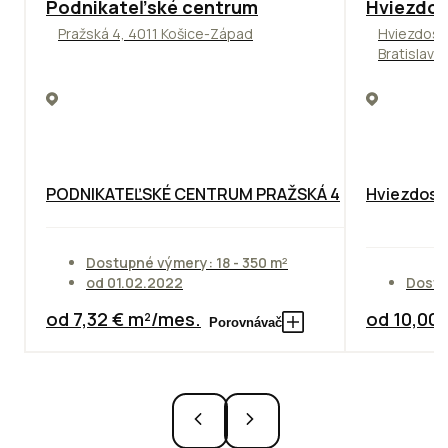
ODPORÚČAME
ODPORÚČAM
Podnikateľské centrum
Hviezdos
Pražská 4, 4011 Košice-Západ
Hviezdosl
Bratislava
PODNIKATEĽSKÉ CENTRUM PRAŽSKÁ 4
Hviezdosla
Dostupné výmery: 18 - 350 m²
od 01.02.2022
Dostu
od 7,32 € m²/mes.
od 10,00
Porovnávač