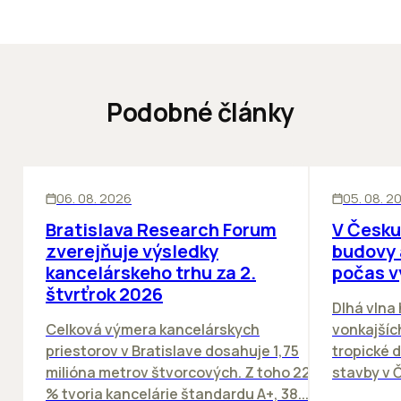
Podobné články
KANCELÁRIE
KANCELÁRIE
06. 08. 2026
05. 08. 2
Bratislava Research Forum
V Česku
zverejňuje výsledky
budovy 
kancelárskeho trhu za 2.
počas v
štvrťrok 2026
Dlhá vlna
Celková výmera kancelárskych
vonkajších
priestorov v Bratislave dosahuje 1,75
tropické dn
milióna metrov štvorcových. Z toho 22
stavby v Č
% tvoria kancelárie štandardu A+, 38...