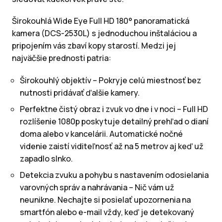
Širokouhlá Wide Eye Full HD 180° panoramatická
kamera (DCS-2530L) s jednoduchou inštaláciou a
pripojením vás zbaví kopy starostí. Medzi jej
najväčšie prednosti patria:
Širokouhlý objektív – Pokryje celú miestnosť bez
nutnosti pridávať ďalšie kamery.
Perfektne čistý obraz i zvuk vo dne i v noci – Full HD
rozlíšenie 1080p poskytuje detailný prehľad o dianí
doma alebo v kancelárii. Automatické nočné
videnie zaistí viditeľnosť až na 5 metrov aj keď už
zapadlo slnko.
Detekcia zvuku a pohybu s nastavením odosielania
varovných správ a nahrávania – Nič vám už
neunikne. Nechajte si posielať upozornenia na
smartfón alebo e-mail vždy, keď je detekovaný