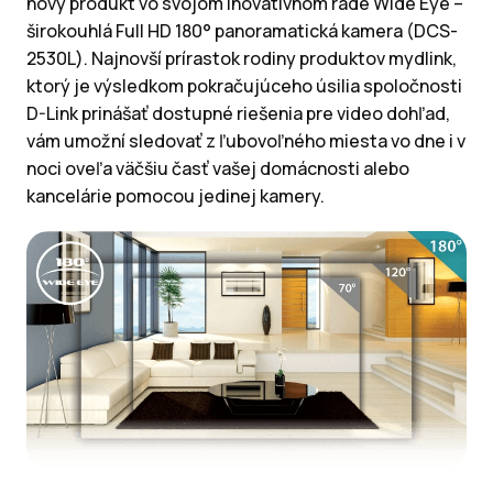
nový produkt vo svojom inovatívnom rade Wide Eye –
širokouhlá Full HD 180° panoramatická kamera (DCS-
2530L). Najnovší prírastok rodiny produktov mydlink,
ktorý je výsledkom pokračujúceho úsilia spoločnosti
D-Link prinášať dostupné riešenia pre video dohľad,
vám umožní sledovať z ľubovoľného miesta vo dne i v
noci oveľa väčšiu časť vašej domácnosti alebo
kancelárie pomocou jedinej kamery.