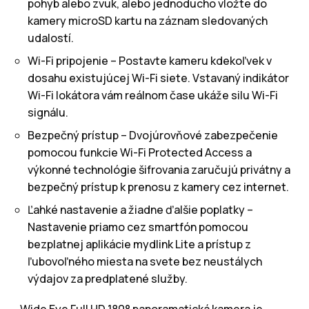
pohyb alebo zvuk, alebo jednoducho vložte do
kamery microSD kartu na záznam sledovaných
udalostí.
Wi-Fi pripojenie – Postavte kameru kdekoľvek v
dosahu existujúcej Wi-Fi siete. Vstavaný indikátor
Wi-Fi lokátora vám reálnom čase ukáže silu Wi-Fi
signálu.
Bezpečný prístup – Dvojúrovňové zabezpečenie
pomocou funkcie Wi-Fi Protected Access a
výkonné technológie šifrovania zaručujú privátny a
bezpečný prístup k prenosu z kamery cez internet.
Ľahké nastavenie a žiadne ďalšie poplatky –
Nastavenie priamo cez smartfón pomocou
bezplatnej aplikácie mydlink Lite a prístup z
ľubovoľného miesta na svete bez neustálych
výdajov za predplatené služby.
„Wide Eye Full HD 180° panoramatická kamera je