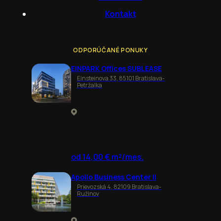
Kontakt
ODPORÚČANÉ PONUKY
EINPARK Offices SUBLEASE
Einsteinova 33, 85101 Bratislava-
Petržalka
od 14,00 € m²/mes.
Apollo Business Center II
Prievozská 4, 82109 Bratislava-
Ružinov