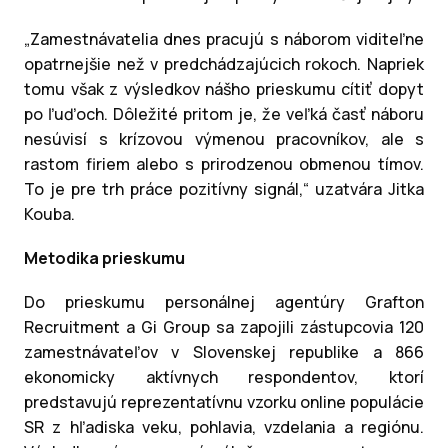
„Zamestnávatelia dnes pracujú s náborom viditeľne
opatrnejšie než v predchádzajúcich rokoch. Napriek
tomu však z výsledkov nášho prieskumu cítiť dopyt
po ľuďoch. Dôležité pritom je, že veľká časť náboru
nesúvisí s krízovou výmenou pracovníkov, ale s
rastom firiem alebo s prirodzenou obmenou tímov.
To je pre trh práce pozitívny signál,“ uzatvára Jitka
Kouba.
Metodika prieskumu
Do prieskumu personálnej agentúry Grafton
Recruitment a Gi Group sa zapojili zástupcovia 120
zamestnávateľov v Slovenskej republike a 866
ekonomicky aktívnych respondentov, ktorí
predstavujú reprezentatívnu vzorku online populácie
SR z hľadiska veku, pohlavia, vzdelania a regiónu.