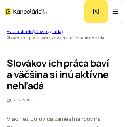
Hlavná stránka
Novinky
Ľudia
Slovákov ich práca baví a väčšina si inú aktívne nehľadá
Ponuka kancelárií
Prieskum trhu
Slovákov ich práca baví
a väčšina si inú aktívne
Kontakt
nehľadá
03. 07. 2026
Inzerát
Viac než polovica zamestnancov na