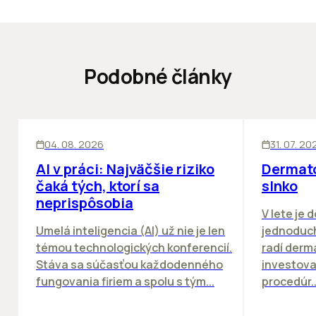
Podobné články
ĽUDIA
INOVÁCIE
ĽUDIA
04. 08. 2026
31. 07. 20
AI v práci: Najväčšie riziko
Dermato
čaká tých, ktorí sa
slnko
neprispôsobia
V lete je 
Umelá inteligencia (AI) už nie je len
jednoduch
témou technologických konferencií.
radí derm
Stáva sa súčasťou každodenného
investova
fungovania firiem a spolu s tým...
procedúr..