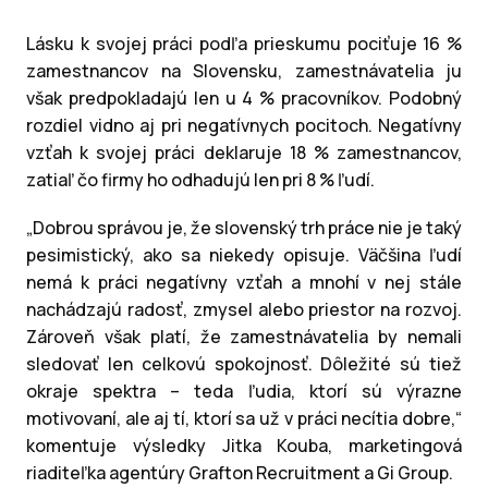
Lásku k svojej práci podľa prieskumu pociťuje 16 %
zamestnancov na Slovensku, zamestnávatelia ju
však predpokladajú len u 4 % pracovníkov. Podobný
rozdiel vidno aj pri negatívnych pocitoch. Negatívny
vzťah k svojej práci deklaruje 18 % zamestnancov,
zatiaľ čo firmy ho odhadujú len pri 8 % ľudí.
„Dobrou správou je, že slovenský trh práce nie je taký
pesimistický, ako sa niekedy opisuje. Väčšina ľudí
nemá k práci negatívny vzťah a mnohí v nej stále
nachádzajú radosť, zmysel alebo priestor na rozvoj.
Zároveň však platí, že zamestnávatelia by nemali
sledovať len celkovú spokojnosť. Dôležité sú tiež
okraje spektra – teda ľudia, ktorí sú výrazne
motivovaní, ale aj tí, ktorí sa už v práci necítia dobre,“
komentuje výsledky Jitka Kouba, marketingová
riaditeľka agentúry Grafton Recruitment a Gi Group.