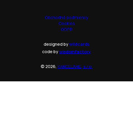
Obchodné podmienky
Cookies
GDPR
designed by
wildcards
code by
wisdomfactory
© 2026,
KANCELARIE, s.r.o.