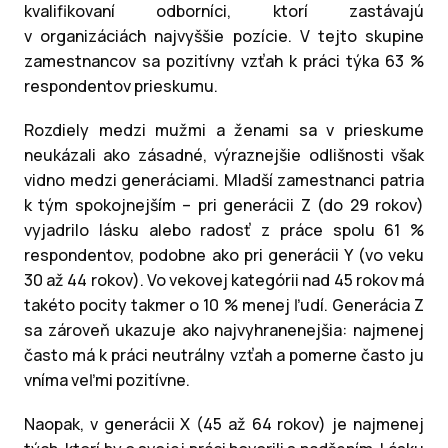
kvalifikovaní odborníci, ktorí zastávajú
v organizáciách najvyššie pozície.
V tejto skupine
zamestnancov sa pozitívny vzťah k práci týka 63 %
respondentov prieskumu.
Rozdiely medzi mužmi a ženami sa v prieskume
neukázali ako zásadné, výraznejšie odlišnosti však
vidno medzi generáciami. Mladší zamestnanci patria
k tým spokojnejším – pri generácii Z (do 29 rokov)
vyjadrilo lásku alebo radosť z práce spolu 61 %
respondentov, podobne ako pri generácii Y (vo veku
30 až 44 rokov). Vo vekovej kategórii nad 45 rokov má
takéto pocity takmer o 10 % menej ľudí. Generácia Z
sa zároveň ukazuje ako najvyhranenejšia: najmenej
často má k práci neutrálny vzťah a pomerne často ju
vníma veľmi pozitívne.
Naopak, v generácii X (45 až 64 rokov) je najmenej