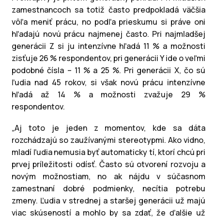
zamestnancoch sa totiž často predpokladá väčšia
vôľa meniť prácu, no podľa prieskumu si práve oni
hľadajú novú prácu najmenej často. Pri najmladšej
generácii Z si ju intenzívne hľadá 11 % a možnosti
zisťuje 26 % respondentov, pri generácii Y ide o veľmi
podobné čísla – 11 % a 25 %. Pri generácii X, čo sú
ľudia nad 45 rokov, si však novú prácu intenzívne
hľadá až 14 % a možnosti zvažuje 29 %
respondentov.
„Aj toto je jeden z momentov, kde sa dáta
rozchádzajú so zaužívanými stereotypmi. Ako vidno,
mladí ľudia nemusia byť automaticky tí, ktorí chcú pri
prvej príležitosti odísť. Často sú otvorení rozvoju a
novým možnostiam, no ak nájdu v súčasnom
zamestnaní dobré podmienky, necítia potrebu
zmeny. Ľudia v strednej a staršej generácii už majú
viac skúseností a mohlo by sa zdať, že ďalšie už