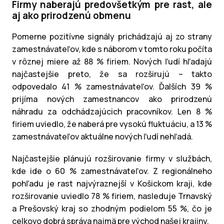
Firmy naberajú predovšetkým pre rast, ale
aj ako prirodzenú obmenu
Pomerne pozitívne signály prichádzajú aj zo strany
zamestnávateľov, kde s náborom v tomto roku počíta
v rôznej miere až 88 % firiem. Nových ľudí hľadajú
najčastejšie preto, že sa rozširujú – takto
odpovedalo 41 % zamestnávateľov. Ďalších 39 %
prijíma nových zamestnancov ako prirodzenú
náhradu za odchádzajúcich pracovníkov. Len 8 %
firiem uviedlo, že naberá pre vysokú fluktuáciu, a 13 %
zamestnávateľov aktuálne nových ľudí nehľadá.
Najčastejšie plánujú rozširovanie firmy v službách,
kde ide o 60 % zamestnávateľov. Z regionálneho
pohľadu je rast najvýraznejší v Košickom kraji, kde
rozširovanie uviedlo 78 % firiem, nasleduje Trnavský
a Prešovský kraj so zhodným podielom 55 %, čo je
celkovo dobrá správa najmä pre východ našej krajiny.