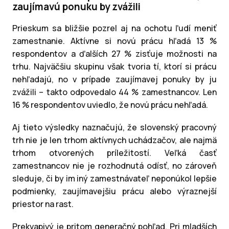
zaujímavú ponuku by zvážili
Prieskum sa bližšie pozrel aj na ochotu ľudí meniť
zamestnanie. Aktívne si novú prácu hľadá 13 %
respondentov a ďalších 27 % zisťuje možnosti na
trhu. Najväčšiu skupinu však tvoria tí, ktorí si prácu
nehľadajú, no v prípade zaujímavej ponuky by ju
zvážili – takto odpovedalo 44 % zamestnancov. Len
16 % respondentov uviedlo, že novú prácu nehľadá.
Aj tieto výsledky naznačujú, že slovenský pracovný
trh nie je len trhom aktívnych uchádzačov, ale najmä
trhom otvorených príležitostí. Veľká časť
zamestnancov nie je rozhodnutá odísť, no zároveň
sleduje, či by im iný zamestnávateľ neponúkol lepšie
podmienky, zaujímavejšiu prácu alebo výraznejší
priestor na rast.
Prekvapivý je pritom generačný pohľad. Pri mladších