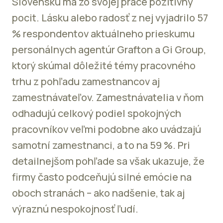
Slovensku má zo svojej práce pozitívny
pocit. Lásku alebo radosť z nej vyjadrilo 57
% respondentov aktuálneho prieskumu
personálnych agentúr Grafton a Gi Group,
ktorý skúmal dôležité témy pracovného
trhu z pohľadu zamestnancov aj
zamestnávateľov. Zamestnávatelia v ňom
odhadujú celkový podiel spokojných
pracovníkov veľmi podobne ako uvádzajú
samotní zamestnanci, a to na 59 %. Pri
detailnejšom pohľade sa však ukazuje, že
firmy často podceňujú silné emócie na
oboch stranách – ako nadšenie, tak aj
výraznú nespokojnosť ľudí.