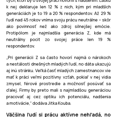
tých, ktorí by o svojej práci hovorili s nadšením. Lásku
k nej deklaruje len 12 % z nich, kým pri mladších
generáciách je to 19 a 20 % respondentov. Až 29 %
ľudí nad 45 rokov vníma svoju prácu neutrálne – skôr
ako povinnosť než ako zdroj silnejšej emócie.
Protipólom je najmladšia generácia Z, kde má
neutrálny pocit zo svojej práce len 19 %
respondentov.
„Pri generácii Z sa často hovorí najmä o nárokoch
a nestálosti dnešných mladých ľudí, no dáta ukazujú
aj inú stránku. Veľká časť mladých zamestnancov vie
mať k práci veľmi pozitívny vzťah, pokiaľ v nej vidia
zmysel, férové prostredie a možnosť posúvať sa
ďalej. Firmy by preto mali s najmladšou generáciou
pracovať aj cez optiku ich potenciálu, nadšenia
a motivácie,“ dodáva Jitka Kouba.
Väčšina ľudí si prácu aktívne nehľadá, no