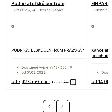
ODPORÚČAME
TOP
ODPO
Podnikateľské centrum
EINPARK 
Pražská 4, 4011 Košice-Západ
Einsteinov
PODNIKATEĽSKÉ CENTRUM PRAŽSKÁ 4
Kancelárie
poschodie
Dostupné výmery: 18 - 350 m²
od 01.02.2022
Dostu
od 7,32 € m²/mes.
od 14,00
Porovnávač