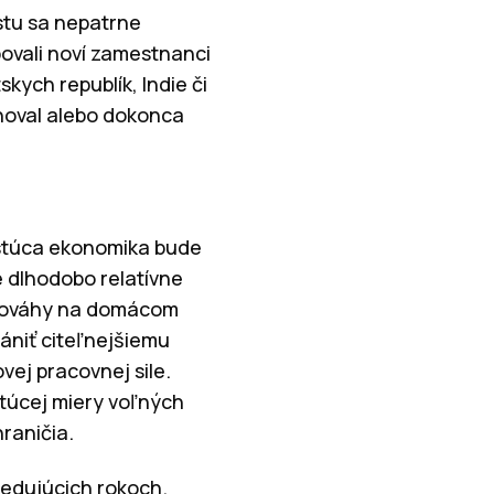
stu sa nepatrne
upovali noví zamestnanci
kych republík, Indie či
noval alebo dokonca
astúca ekonomika bude
e dlhodobo relatívne
ovnováhy na domácom
rániť citeľnejšiemu
vej pracovnej sile.
stúcej miery voľných
raničia.
edujúcich rokoch.