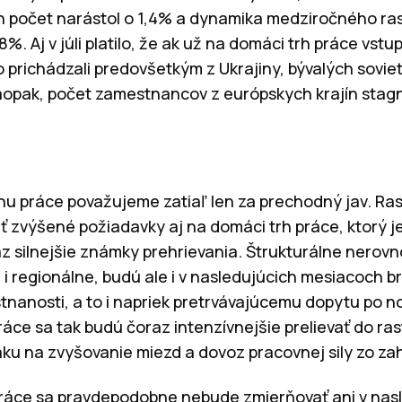
ch počet narástol o 1,4% a dynamika medziročného ra
8%. Aj v júli platilo, že ak už na domáci trh práce vst
 prichádzali predovšetkým z Ukrajiny, bývalých soviets
aopak, počet zamestnancov z európskych krajín stag
hu práce považujeme zatiaľ len za prechodný jav. R
lať zvýšené požiadavky aj na domáci trh práce, ktorý j
az silnejšie známky prehrievania. Štrukturálne ner
é i regionálne, budú ale i v nasledujúcich mesiacoch b
nanosti, a to i napriek pretrvávajúcemu dopytu po no
áce sa tak budú čoraz intenzívnejšie prelievať do ra
aku na zvyšovanie miezd a dovoz pracovnej sily zo zah
ráce sa pravdepodobne nebude zmierňovať ani v nasl