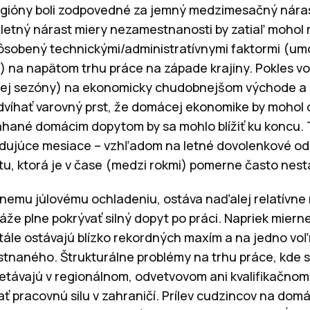
regióny boli zodpovedné za jemný medzimesačný nára
letný nárast miery nezamestnanosti by zatiaľ mohol
spôsobený technickými/administratívnymi faktormi (u
 na napätom trhu práce na západe krajiny. Pokles v
ej sezóny) na ekonomicky chudobnejšom východe a s
dvíhať varovný prst, že domácej ekonomike by mohol
hané domácim dopytom by sa mohlo blížiť ku koncu. 
ledujúce mesiace – vzhľadom na letné dovolenkové o
litu, ktorá je v čase (medzi rokmi) pomerne často nest
rnemu júlovému ochladeniu, ostáva naďalej relatívne
e plne pokrývať silný dopyt po práci. Napriek mier
stále ostávajú blízko rekordných maxím a na jedno vo
stnaného. Štrukturálne problémy na trhu práce, kde 
retávajú v regionálnom, odvetvovom ani kvalifikačnom
 pracovnú silu v zahraničí. Prílev cudzincov na domác