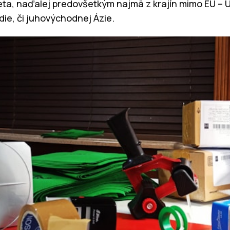
eta, naďalej predovšetkým najmä z krajín mimo EÚ – U
ndie, či juhovýchodnej Ázie.