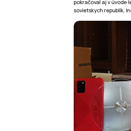
pokračoval aj v úvode l
sovietskych republík, I