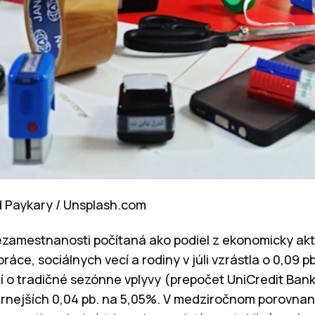
d Paykary / Unsplash.com
nezamestnanosti počítaná ako podiel z ekonomicky ak
áce, sociálnych vecí a rodiny v júli vzrástla o 0,09 pb
ní o tradičné sezónne vplyvy (prepočet UniCredit Bank
nejších 0,04 pb. na 5,05%. V medziročnom porovnaní