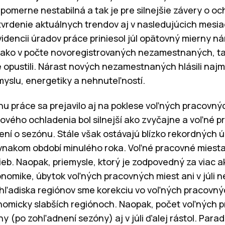
pomerne nestabilná a tak je pre silnejšie závery o oc
vrdenie aktuálnych trendov aj v nasledujúcich mesi
idencii úradov práce priniesol júl opätovný mierny n
o ako v počte novoregistrovaných nezamestnaných, tak 
 opustili. Nárast nových nezamestnaných hlásili naj
yslu, energetiky a nehnuteľností.
u práce sa prejavilo aj na poklese voľných pracovných 
ového ochladenia bol silnejší ako zvyčajne a voľné p
tení o sezónu. Stále však ostávajú blízko rekordných úr
ovnakom období minulého roka. Voľné pracovné miesta 
ieb. Naopak, priemysle, ktorý je zodpovedný za viac a
nomike, úbytok voľných pracovných miest ani v júli
 hľadiska regiónov sme korekciu vo voľných pracovný
omicky slabších regiónoch. Naopak, počet voľných pr
liny (po zohľadnení sezóny) aj v júli ďalej rástol. Par