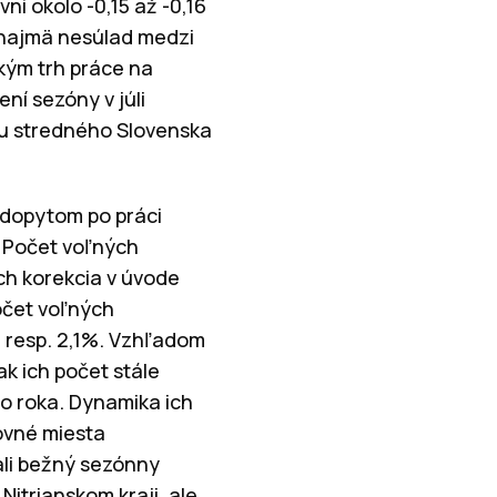
ni okolo -0,15 až -0,16
ni najmä nesúlad medzi
kým trh práce na
ní sezóny v júli
hu stredného Slovenska
 dopytom po práci
 Počet voľných
ich korekcia v úvode
počet voľných
, resp. 2,1%. Vzhľadom
k ich počet stále
o roka. Dynamika ich
ovné miesta
ali bežný sezónny
Nitrianskom kraji, ale