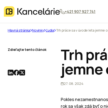
+421 907 927 741
Hlavná stránka
Novinky
Ľudia
Trh práce sa v úvode leta jemne o
Trh prá
Zdieľajte tento článok
jemne 
27. 08. 2024
Pokles nezamestnanosti
rok sa však zdá byť o n