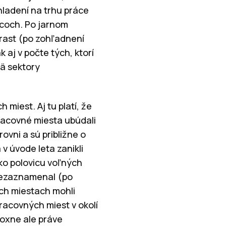
hladení na trhu práce
acoch. Po jarnom
árast (po zohľadnení
aj v počte tých, ktorí
mä sektory
miest. Aj tu platí, že
racovné miesta ubúdali
ovni a sú približne o
v úvode leta zanikli
ko polovicu voľných
 nezaznamenal (po
ch miestach mohli
acovných miest v okolí
adoxne ale práve