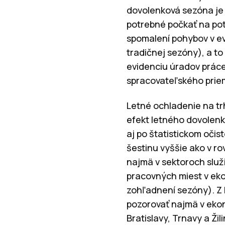
dovolenková sezóna je 
potrebné počkať na pot
spomalení pohybov v ev
tradičnej sezóny), a t
evidenciu úradov práce
spracovateľského priem
Letné ochladenie na trh
efekt letného dovolenk
aj po štatistickom očis
šestinu vyššie ako v r
najmä v sektoroch služ
pracovných miest v eko
zohľadnení sezóny). Z
pozorovať najmä v ekon
Bratislavy, Trnavy a Ži