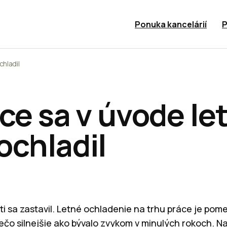
Ponuka kancelárií
P
chladil
ce sa v úvode le
ochladil
 sa zastavil. Letné ochladenie na trhu práce je pom
iečo silnejšie ako bývalo zvykom v minulých rokoch. Na