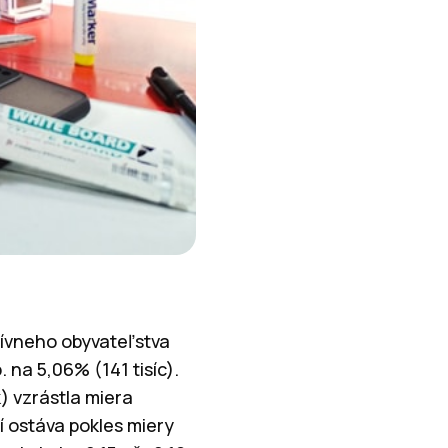
tívneho obyvateľstva
. na 5,06% (141 tisíc).
) vzrástla miera
 ostáva pokles miery