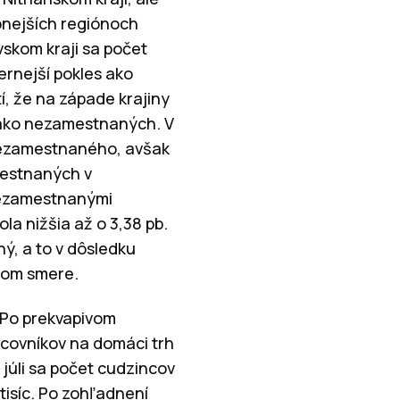
bnejších regiónoch
skom kraji sa počet
ernejší pokles ako
tí, že na západe krajiny
t ako nezamestnaných. V
nezamestnaného, avšak
mestnaných v
 nezamestnanými
a nižšia až o 3,38 pb.
ý, a to v dôsledku
lnom smere.
. Po prekvapivom
acovníkov na domáci trh
 júli sa počet cudzincov
tisíc. Po zohľadnení