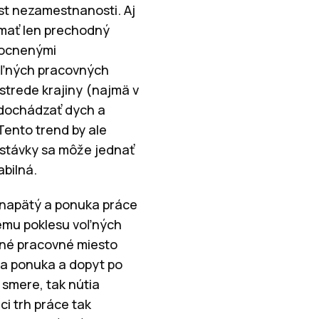
st nezamestnanosti. Aj
 mať len prechodný
mocnenými
oľných pracovných
trede krajiny (najmä v
 dochádzať dych a
Tento trend by ale
dstávky sa môže jednať
abilná.
 napätý a ponuka práce
nemu poklesu voľných
ľné pracovné miesto
sa ponuka a dopyt po
 smere, tak nútia
i trh práce tak