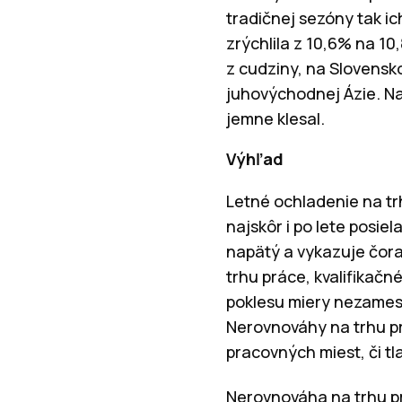
tradičnej sezóny tak i
zrýchlila z 10,6% na 10,
z cudziny, na Slovensko
juhovýchodnej Ázie. N
jemne klesal.
Výhľad
Letné ochladenie na tr
najskôr i po lete posie
napätý a vykazuje čor
trhu práce, kvalifikačn
poklesu miery nezamest
Nerovnováhy na trhu pr
pracovných miest, či tl
Nerovnováha na trhu p