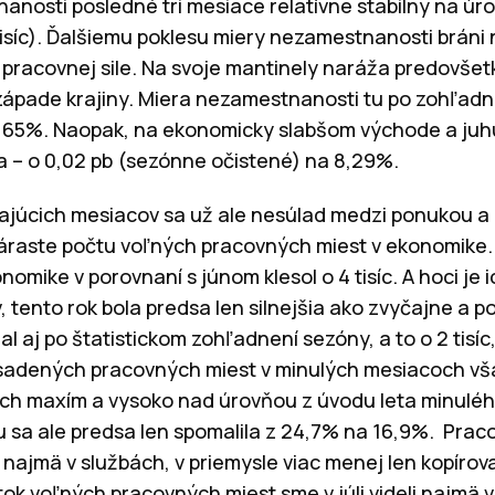
anosti posledné tri mesiace relatívne stabilný na úrov
j. 4 tisíc). Ďalšiemu poklesu miery nezamestnanosti brá
racovnej sile. Na svoje mantinely naráža predovšet
ápade krajiny. Miera nezamestnanosti tu po zohľadne
 3,65%. Naopak, na ekonomicky slabšom východe a ju
ala – o 0,02 pb (sezónne očistené) na 8,29%.
ajúcich mesiacov sa už ale nesúlad medzi ponukou a
náraste počtu voľných pracovných miest v ekonomike.
omike v porovnaní s júnom klesol o 4 tisíc. A hoci je 
 tento rok bola predsa len silnejšia ako zvyčajne a 
 aj po štatistickom zohľadnení sezóny, a to o 2 tisíc
bsadených pracovných miest v minulých mesiacoch vša
kých maxím a vysoko nad úrovňou z úvodu leta minuléh
 sa ale predsa len spomalila z 24,7% na 16,9%. Prac
ajmä v službách, v priemysle viac menej len kopírov
ok voľných pracovných miest sme v júli videli najmä v 