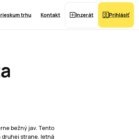
rieskum trhu
Kontakt
Inzerát
Prihlásiť
ta
erne bežný jav. Tento
 druhej strane, letná