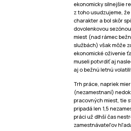
ekonomicky silnejšie 
z toho usudzujeme, že 
charakter a bol skôr 
dovolenkovou sezónou)
miest (nad rámec bežn
službách) však môže z
ekonomické oživenie ťa
museli potvrdiť aj nas
aj o bežnú letnú volati
Trh práce, napriek mie
(nezamestnaní) nedokáž
pracovných miest, tie 
pripadá len 1,5 nezame
práci už dlhší čas nest
zamestnávateľov hľadať