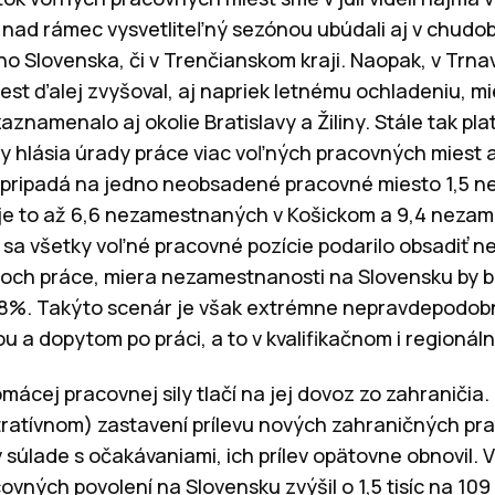
nad rámec vysvetliteľný sezónou ubúdali aj v chudo
 Slovenska, či v Trenčianskom kraji. Naopak, v Trnav
st ďalej zvyšoval, aj napriek letnému ochladeniu, mi
aznamenalo aj okolie Bratislavy a Žiliny. Stále tak pla
navy hlásia úrady práce viac voľných pracovných mies
 pripadá na jedno neobsadené pracovné miesto 1,5 
je to až 6,6 nezamestnaných v Košickom a 9,4 neza
y sa všetky voľné pracovné pozície podarilo obsadiť
och práce, miera nezamestnanosti na Slovensku by bol
68%. Takýto scenár je však extrémne nepravdepodobn
 a dopytom po práci, a to v kvalifikačnom i regioná
ácej pracovnej sily tlačí na jej dovoz zo zahraničia
ratívnom) zastavení prílevu nových zahraničných pr
v súlade s očakávaniami, ich prílev opätovne obnovil. V
vných povolení na Slovensku zvýšil o 1,5 tisíc na 109 