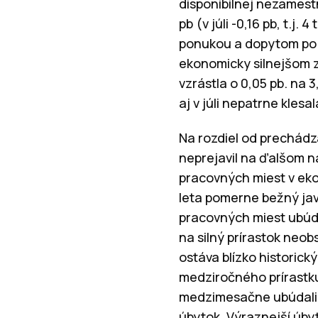
disponibilnej nezamestn
pb (v júli -0,16 pb, t.
ponukou a dopytom po p
ekonomicky silnejšom z
vzrástla o 0,05 pb. na
aj v júli nepatrne kles
Na rozdiel od prechádz
neprejavil na ďalšom 
pracovných miest v ekon
leta pomerne bežný jav,
pracovných miest ubúdal
na silný prírastok neo
ostáva blízko historic
medziročného prírastku
medzimesačne ubúdali n
úbytok. Výraznejší úbyt