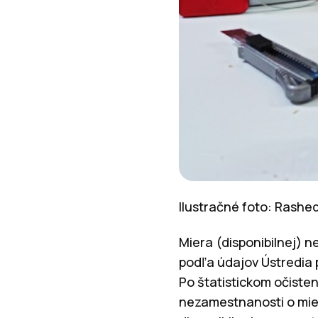
Ilustračné foto: Rashe
Miera (disponibilnej) 
podľa údajov Ústredia pr
Po štatistickom očiste
nezamestnanosti o mier