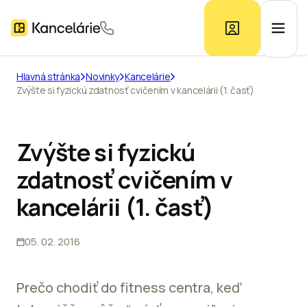
Hlavná stránka
Novinky
Kancelárie
Zvýšte si fyzickú zdatnosť cvičením v kancelárii (1. časť)
Ponuka kancelárií
Prieskum trhu
Zvýšte si fyzickú
zdatnosť cvičením v
Kontakt
kancelárii (1. časť)
05. 02. 2016
Inzerát
Prečo chodiť do fitness centra, keď