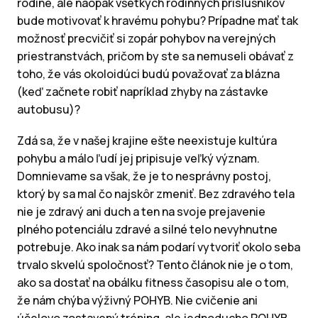
rodine, ale naopak všetkých rodinných príslušníkov
bude motivovať k hravému pohybu? Prípadne mať tak
možnosť precvičiť si zopár pohybov na verejných
priestranstvách, pričom by ste sa nemuseli obávať z
toho, že vás okoloidúci budú považovať za blázna
(keď začnete robiť napríklad zhyby na zástavke
autobusu)?
Zdá sa, že v našej krajine ešte neexistuje kultúra
pohybu a málo ľudí jej pripisuje veľký význam.
Domnievame sa však, že je to nesprávny postoj,
ktorý by sa mal čo najskôr zmeniť. Bez zdravého tela
nie je zdravý ani duch a ten na svoje prejavenie
plného potenciálu zdravé a silné telo nevyhnutne
potrebuje. Ako inak sa nám podarí vytvoriť okolo seba
trvalo skvelú spoločnosť? Tento článok nie je o tom,
ako sa dostať na obálku fitness časopisu ale o tom,
že nám chýba výživný POHYB. Nie cvičenie ani