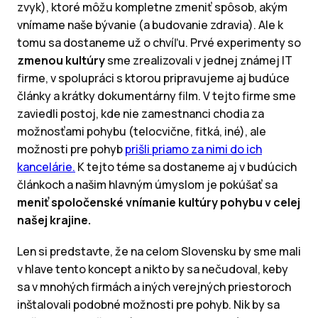
zvyk), ktoré môžu kompletne zmeniť spôsob, akým
vnímame naše bývanie (a budovanie zdravia). Ale k
tomu sa dostaneme už o chvíľu. Prvé experimenty so
zmenou kultúry
sme zrealizovali v jednej známej IT
firme, v spolupráci s ktorou pripravujeme aj budúce
články a krátky dokumentárny film. V tejto firme sme
zaviedli postoj, kde nie zamestnanci chodia za
možnosťami pohybu (telocvične, fitká, iné), ale
možnosti pre pohyb
prišli priamo za nimi do ich
kancelárie.
K tejto téme sa dostaneme aj v budúcich
článkoch a našim hlavným úmyslom je pokúšať sa
meniť spoločenské vnímanie kultúry pohybu v celej
našej krajine.
Len si predstavte, že na celom Slovensku by sme mali
v hlave tento koncept a nikto by sa nečudoval, keby
sa v mnohých firmách a iných verejných priestoroch
inštalovali podobné možnosti pre pohyb. Nik by sa