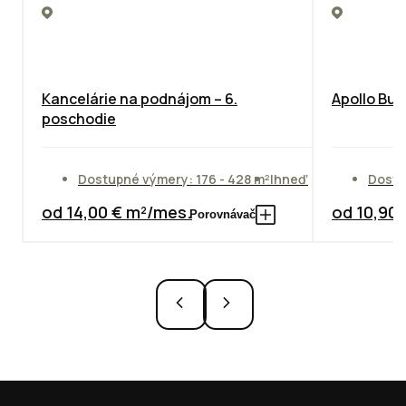
Kancelárie na podnájom – 6.
Apollo Bus
poschodie
Dostupné výmery: 176 - 428 m²
Ihneď
Dostu
od 14,00 € m²/mes.
od 10,90
Porovnávač