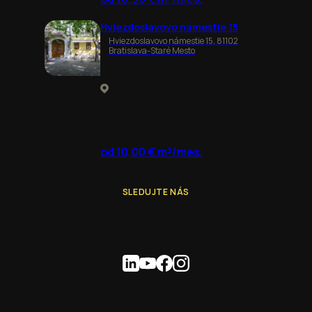
Hviezdoslavovo námestie 15
Hviezdoslavovo námestie 15, 81102
Bratislava-Staré Mesto
od 10,00 € m²/mes.
SLEDUJTE NÁS