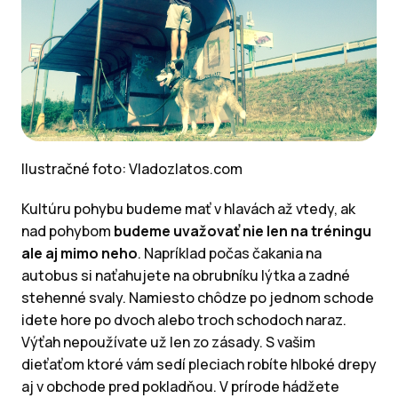
Ilustračné foto: Vladozlatos.com
Kultúru pohybu budeme mať v hlavách až vtedy, ak
nad pohybom
budeme uvažovať nie len na tréningu
ale aj mimo neho
. Napríklad počas čakania na
autobus si naťahujete na obrubníku lýtka a zadné
stehenné svaly. Namiesto chôdze po jednom schode
idete hore po dvoch alebo troch schodoch naraz.
Výťah nepoužívate už len zo zásady. S vašim
dieťaťom ktoré vám sedí pleciach robíte hlboké drepy
aj v obchode pred pokladňou. V prírode hádžete