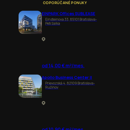
ODPORÚČANÉ PONUKY
EINPARK Offices SUBLEASE
Einsteinova 33, 85101 Bratislava-
Petržalka
od 14,00 € m²/mes.
Apollo Business Center II
Prievozská 4, 82109 Bratislava-
Ružinov
od 10,90 € m²/mes.