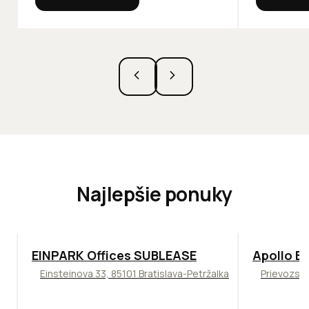
Najlepšie ponuky
TOP
ODPORÚČAME
TOP
NOVIN
EINPARK Offices SUBLEASE
Apollo Bu
Einsteinova 33, 85101 Bratislava-Petržalka
Prievozská