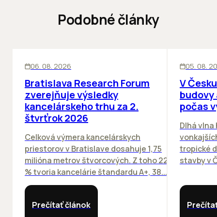
Podobné články
KANCELÁRIE
KANCELÁRIE
06. 08. 2026
05. 08. 2
Bratislava Research Forum
V Česku
zverejňuje výsledky
budovy 
kancelárskeho trhu za 2.
počas v
štvrťrok 2026
Dlhá vlna
Celková výmera kancelárskych
vonkajších
priestorov v Bratislave dosahuje 1,75
tropické dn
milióna metrov štvorcových. Z toho 22
stavby v Č
% tvoria kancelárie štandardu A+, 38...
Prečítať článok
Prečíta