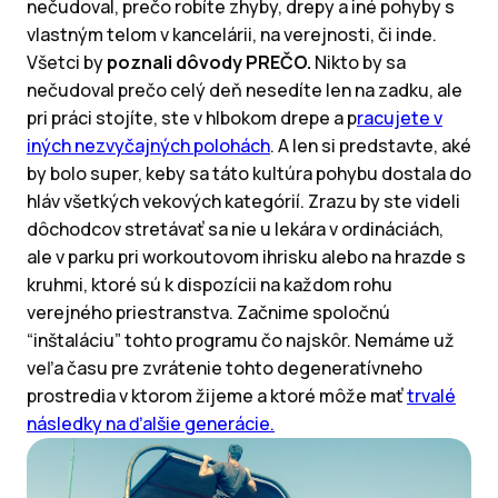
nečudoval, prečo robíte zhyby, drepy a iné pohyby s
vlastným telom v kancelárii, na verejnosti, či inde.
Všetci by
poznali dôvody PREČO.
Nikto by sa
nečudoval prečo celý deň nesedíte len na zadku, ale
pri práci stojíte, ste v hlbokom drepe a p
racujete v
iných nezvyčajných polohách
. A len si predstavte, aké
by bolo super, keby sa táto kultúra pohybu dostala do
hláv všetkých vekových kategórií. Zrazu by ste videli
dôchodcov stretávať sa nie u lekára v ordináciách,
ale v parku pri workoutovom ihrisku alebo na hrazde s
kruhmi, ktoré sú k dispozícii na každom rohu
verejného priestranstva. Začnime spoločnú
“inštaláciu” tohto programu čo najskôr. Nemáme už
veľa času pre zvrátenie tohto degeneratívneho
prostredia v ktorom žijeme a ktoré môže mať
trvalé
následky na ďalšie generácie.