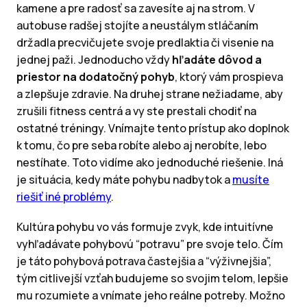
kamene a pre radosť sa zavesíte aj na strom. V
autobuse radšej stojíte a neustálym stláčaním
držadla precvičujete svoje predlaktia či visenie na
jednej paži. Jednoducho vždy
hľadáte dôvod a
priestor na dodatočný pohyb
, ktorý vám prospieva
a zlepšuje zdravie. Na druhej strane nežiadame, aby
zrušili fitness centrá a vy ste prestali chodiť na
ostatné tréningy. Vnímajte tento prístup ako doplnok
k tomu, čo pre seba robíte alebo aj nerobíte, lebo
nestíhate. Toto vidíme ako jednoduché riešenie. Iná
je situácia, kedy máte pohybu nadbytok a
musíte
riešiť iné problémy
.
Kultúra pohybu vo vás formuje zvyk, kde intuitívne
vyhľadávate pohybovú “potravu” pre svoje telo. Čím
je táto pohybová potrava častejšia a “výživnejšia”,
tým citlivejší vzťah budujeme so svojim telom, lepšie
mu rozumiete a vnímate jeho reálne potreby. Možno