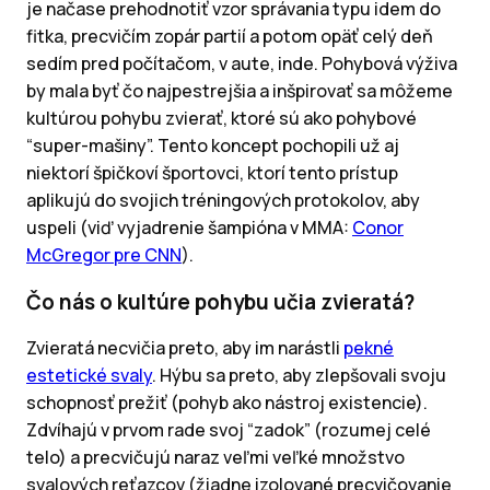
je načase prehodnotiť vzor správania typu idem do
fitka, precvičím zopár partií a potom opäť celý deň
sedím pred počítačom, v aute, inde. Pohybová výživa
by mala byť čo najpestrejšia a inšpirovať sa môžeme
kultúrou pohybu zvierať, ktoré sú ako pohybové
“super-mašiny”. Tento koncept pochopili už aj
niektorí špičkoví športovci, ktorí tento prístup
aplikujú do svojich tréningových protokolov, aby
uspeli (viď vyjadrenie šampióna v MMA:
Conor
McGregor pre CNN
).
Čo nás o kultúre pohybu učia zvieratá?
Zvieratá necvičia preto, aby im narástli
pekné
estetické svaly
. Hýbu sa preto, aby zlepšovali svoju
schopnosť prežiť (pohyb ako nástroj existencie).
Zdvíhajú v prvom rade svoj “zadok” (rozumej celé
telo) a precvičujú naraz veľmi veľké množstvo
svalových reťazcov (žiadne izolované precvičovanie