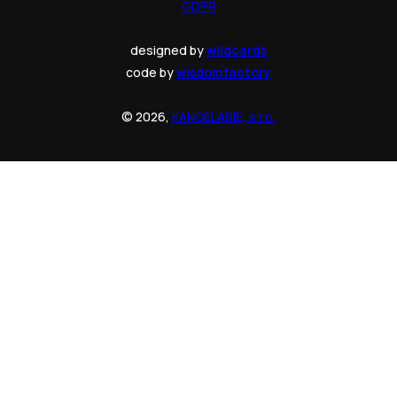
GDPR
designed by
wildcards
code by
wisdomfactory
© 2026,
KANCELARIE, s.r.o.