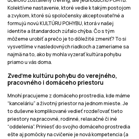
účelovo zostavený tréning, ale jednoducho POHYB.
Kolektívne nastavenie, ktoré vedie k takým postojom
a zvykom, ktoré sú spoločensky akceptovateľné a
formujú novú KULTÚRU POHYBU, ktorá v našej
identite a štandardoch zúfalo chýba. Čo s tým
môžeme urobiť a prečo je to dôležité zmeniť? To si
vysvetlíme v nasledovných riadkoch a zameriame sa
najmä na to, ako by mohla vyzerať kultúra pohybu
priamo u vás doma.
Zveďme kultúru pohybu do verejného,
pracovného i domáceho priestoru
Mnohí pracujeme z domáceho prostredia, kde máme
“kanceláriu” a životný priestor na jednom mieste. Je
to duševne komplikované vedieť rozdeľovať tieto
priestory na pracovné, rodinné, relaxačné či iné
“oddelenia”. Priniesť do svojho domáceho prostredia
ešte aj pomôcky na cvičenie je nová kompetencia (a