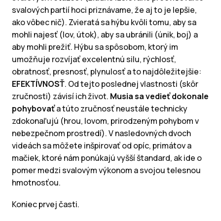
svalových partií hoci priznávame, že aj to je lepšie,
ako vôbec nič). Zvieratá sa hýbu kvôli tomu, aby sa
mohli najesť (lov, útok), aby sa ubránili (únik, boj) a
aby mohli prežiť. Hýbu sa spôsobom, ktorý im
umožňuje rozvíjať excelentnú silu, rýchlosť,
obratnosť, presnosť, plynulosť a to najdôležitejšie:
EFEKTÍVNOSŤ
. Od tejto poslednej vlastnosti (skôr
zručnosti) závisí ich život.
Musia sa vedieť dokonale
pohybovať
a túto zručnosť neustále technicky
zdokonaľujú (hrou, lovom, prirodzeným pohybom v
nebezpečnom prostredí). V nasledovných dvoch
videách sa môžete inšpirovať od opíc, primátov a
mačiek, ktoré nám ponúkajú vyšší štandard, ak ide o
pomer medzi svalovým výkonom a svojou telesnou
hmotnosťou.
Koniec prvej časti.