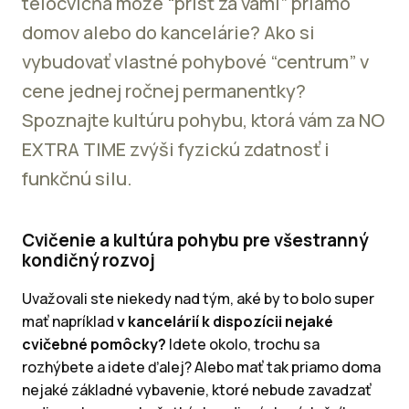
telocvičňa môže “prísť za vami” priamo
domov alebo do kancelárie? Ako si
vybudovať vlastné pohybové “centrum” v
cene jednej ročnej permanentky?
Spoznajte kultúru pohybu, ktorá vám za NO
EXTRA TIME zvýši fyzickú zdatnosť i
funkčnú silu.
Cvičenie a kultúra pohybu pre všestranný
kondičný rozvoj
Uvažovali ste niekedy nad tým, aké by to bolo super
mať napríklad
v kancelárií k dispozícii nejaké
cvičebné pomôcky?
Idete okolo, trochu sa
rozhýbete a idete ďalej? Alebo mať tak priamo doma
nejaké základné vybavenie, ktoré nebude zavadzať