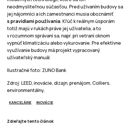
neodmysliteľnou súčasťou. Pred užívaním budovy sa
jej nájomníci a ich zamestnanci musia oboznámiť
s pravidlami používania
. Kľúč k reálnym úsporám
totiž majú v rukách práve jej užívatelia, a to
v rozumnom správaní sa, napr. pri vetraní oknom
vypnúť klimatizáciu alebo vykurovanie. Pre efektívne
využívanie budovy má projekt vypracovaný
užívateľský manuál.
Ilustračné foto: ZUNO Bank
Zdroj: LEED, inovácie, dizajn, prenájom, Colliers,
environmentálny,
KANCELÁRIE
INOVÁCIE
Zdieľajte tento článok