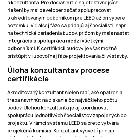
a konzultanta. Pre dosiahnutie najefektívnejších
riešení by mal developer začať spolupracovať
s akreditovaným odborníkom pre LEED už pri výbere
pozemku. V ďalšej fáze sa pridajú aj špecialisti, napr.
na technické zariadenia budov, pričom by mala nastať
integrácia a spolupráca medzi všetkými
odborníkmi.
K certifikácii budovy je však možné
pristúpiť v ľubovoľnej fáze projektovania či výstavby.
Úloha konzultantav procese
certifikácie
Akreditovaný konzultant nielen radí, aké opatrenia
treba navrhnúť na získanie čo najväčšieho počtu
bodov. Úlohou konzultanta je aj koordinovať
spoluprácu jednotlivých špecialistov zapojených do
projektu. V rámci systému LEED sa preto vytvára
projekčná komisia
. Konzultant vysvetlí princíp