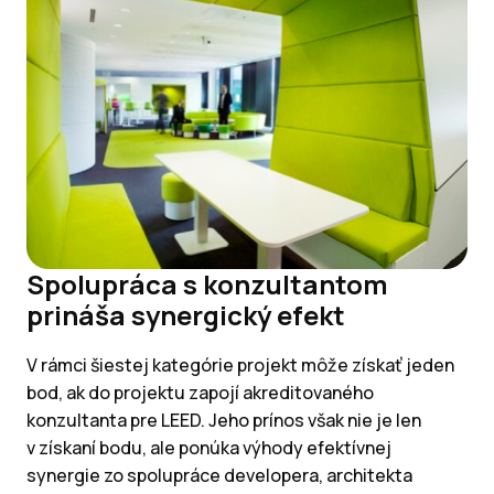
Spolupráca s konzultantom
prináša synergický efekt
V rámci šiestej kategórie projekt môže získať jeden
bod, ak do projektu zapojí akreditovaného
konzultanta pre LEED. Jeho prínos však nie je len
v získaní bodu, ale ponúka výhody efektívnej
synergie zo spolupráce developera, architekta