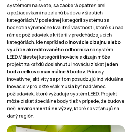
systémom na svete, sa zaoberá opatreniami
a požiadavkami na zelenú budovu v šiestich
kategóriách.V poslednej kategórii systému sa
hodnotia výnimočne kvalitné vlastnosti, ktoré sú nad
rámec požiadaviek a kritérií v predchádzajúcich
kategóriách. Ide napríklad o
inovácie dizajnu alebo
využitie akreditovaného odborníka
na systém
LEED.V šiestej kategórii Inovácie a dizajn môže
projekt za každú dosiahnutú inováciu získať
jeden
bod a celkovo maximálne 5 bodov
. Prínosy
inovatívnej aktivity sa pritom posudzujú individuálne.
Inovácie v projekte však musia byť nadrámec
požiadaviek, ktoré vyžaduje systém LEED. Projekt
môže získať špeciálne body tiež v prípade, že budova
rieši
environmentálne výzvy
, ktoré sa vzťahujú na
daný región.