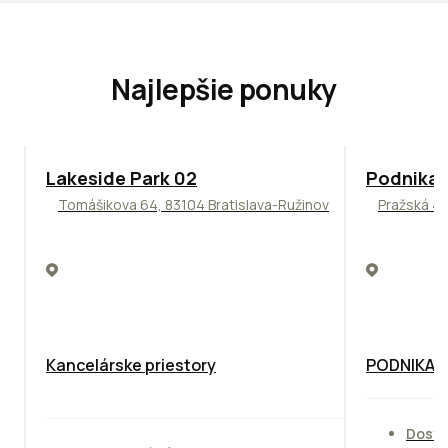
Najlepšie ponuky
ODPORÚČAME
ODPORÚČAM
Lakeside Park 02
Podnikat
Tomášikova 64, 83104 Bratislava-Ružinov
Pražská 4,
Kancelárske priestory
PODNIKAT
Dostu