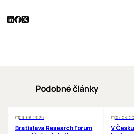
Podobné články
KANCELÁRIE
KANCELÁRIE
06. 08. 2026
05. 08. 2
Bratislava Research Forum
V Česku