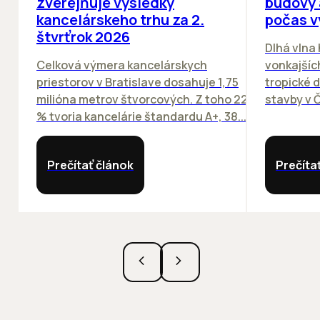
zverejňuje výsledky
budovy 
kancelárskeho trhu za 2.
počas v
štvrťrok 2026
Dlhá vlna
Celková výmera kancelárskych
vonkajších
priestorov v Bratislave dosahuje 1,75
tropické dn
milióna metrov štvorcových. Z toho 22
stavby v Č
% tvoria kancelárie štandardu A+, 38...
Prečítať článok
Prečíta