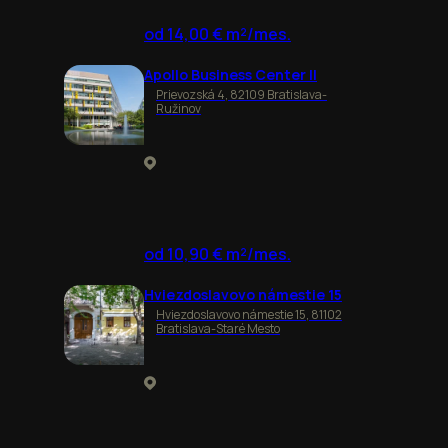
od 14,00 € m²/mes.
Apollo Business Center II
Prievozská 4, 82109 Bratislava-
Ružinov
od 10,90 € m²/mes.
Hviezdoslavovo námestie 15
Hviezdoslavovo námestie 15, 81102
Bratislava-Staré Mesto