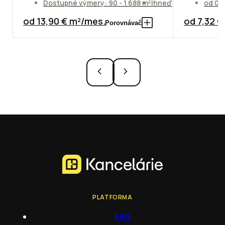
Dostupné výmery: 90 - 1 688 m²
Ihneď
od 01
od 13,90 € m²/mes.
od 7,32 
Porovnávač
PLATFORMA
FAQ