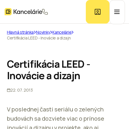
Hlavná stránka
Novinky
Kancelárie
Certifikácia LEED - Inovácie a dizajn
Ponuka kancelárií
Prieskum trhu
Certifikácia LEED -
Inovácie a dizajn
Kontakt
22. 07. 2013
Inzerát
V poslednej časti seriálu o zelených
budovách sa dozviete viac o prínose
inovácií a dizajnu v projekte, ako aj