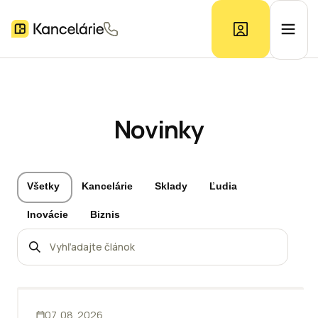
Ponuka kancelárií
Novinky
Prieskum trhu
Všetky
Kancelárie
Sklady
Ľudia
Kontakt
Inovácie
Biznis
Inzerát
INOVÁCIE
07. 08. 2026