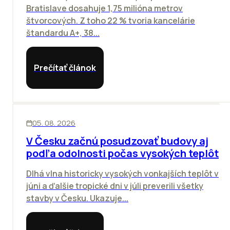
Bratislave dosahuje 1,75 milióna metrov
štvorcových. Z toho 22 % tvoria kancelárie
štandardu A+, 38...
Prečítať článok
KANCELÁRIE
05. 08. 2026
V Česku začnú posudzovať budovy aj
podľa odolnosti počas vysokých teplôt
Dlhá vlna historicky vysokých vonkajších teplôt v
júni a ďalšie tropické dni v júli preverili všetky
stavby v Česku. Ukazuje...