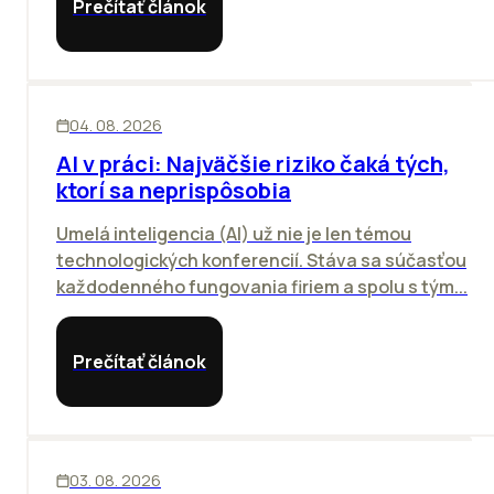
Prečítať článok
ĽUDIA
INOVÁCIE
04. 08. 2026
AI v práci: Najväčšie riziko čaká tých,
ktorí sa neprispôsobia
Umelá inteligencia (AI) už nie je len témou
technologických konferencií. Stáva sa súčasťou
každodenného fungovania firiem a spolu s tým...
Prečítať článok
KANCELÁRIE
03. 08. 2026