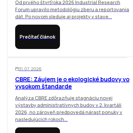
Od prvého štvrťroka 2026 Industrial Research
Forum upravilo metodológiu zberu a reportovania
dát. Po novom sleduje aj projekty v stave...
Prečítať článok
KANCELÁRIE
31. 07. 2026
CBRE: Záujem je o ekologické budovy vo
vysokom štandarde
Analýza CBRE zdôrazňuje stagnáciu novej
výstavby administratívnych budov v 2. kvartáli
2026, no zároveň predpovedá nárast ponuky v
nasledujúcich rokoch...