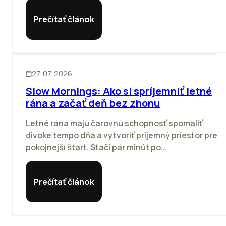
Prečítať článok
ĽUDIA
27. 07. 2026
Slow Mornings: Ako si spríjemniť letné
rána a začať deň bez zhonu
Letné rána majú čarovnú schopnosť spomaliť
divoké tempo dňa a vytvoriť príjemný priestor pre
pokojnejší štart. Stačí pár minút po...
Prečítať článok