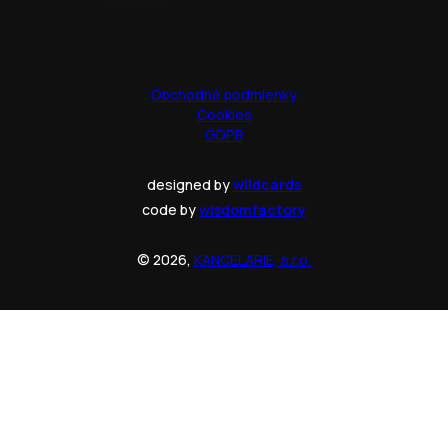
Obchodné podmienky
Cookies
GDPR
designed by
wildcards
code by
wisdomfactory
© 2026,
KANCELARIE, s.r.o.