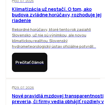
30. 07. 2026
Klimatizácia už nestačí. O tom, ako
budova zvládne horúčavy, rozhoduje jej
riadenie
Rekordné horúčavy, ktoré tento rok zasiahli
Slovensko, už nie sú výnimkou, ale novou
klimatickou realitou. Slovenský
hydrometeorologický ústav oficiálne potvrdil...
Prečítať článok
ĽUDIA
29. 07. 2026
Nové pravidlá mzdovej transparentnosti
preveria, či firmy vedia obhájiť rozdiely v