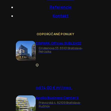
Referencie
Kontakt
ODPORÚČANÉ PONUKY
EINPARK Offices SUBLEASE
Einsteinova 33, 85101 Bratislava-
Petržalka
od 14,00 € m²/mes.
Apollo Business Center II
Prievozská 4, 82109 Bratislava-
Ružinov