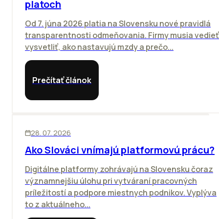
platoch
Od 7. júna 2026 platia na Slovensku nové pravidlá
transparentnosti odmeňovania. Firmy musia vedieť
vysvetliť, ako nastavujú mzdy a prečo...
Prečítať článok
ĽUDIA
BIZNIS
28. 07. 2026
Ako Slováci vnímajú platformovú prácu?
Digitálne platformy zohrávajú na Slovensku čoraz
významnejšiu úlohu pri vytváraní pracovných
príležitostí a podpore miestnych podnikov. Vyplýva
to z aktuálneho...