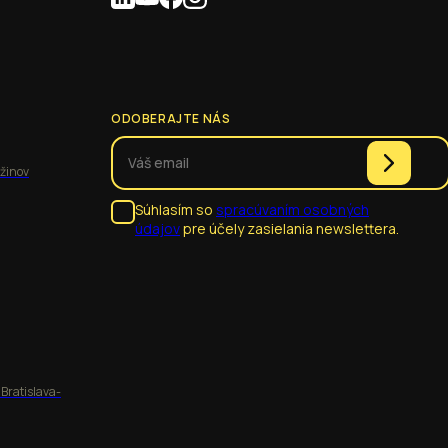
ODOBERAJTE NÁS
užinov
Súhlasím so
spracúvaním osobných
údajov
pre účely zasielania newslettera.
 Bratislava-