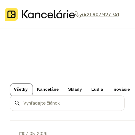
+421 907 927 741
Všetky
Kancelárie
Sklady
Ľudia
Inovácie
INOVÁCIE
07. 08. 2026