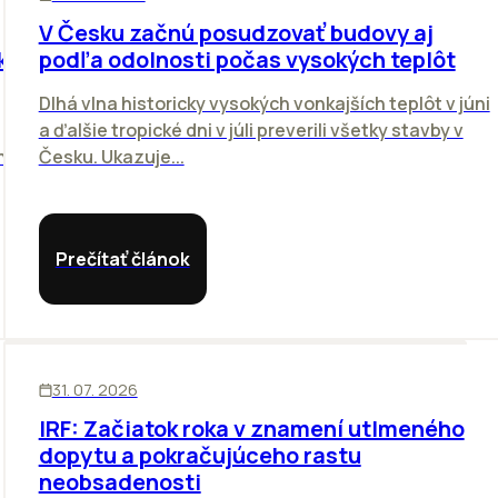
V Česku začnú posudzovať budovy aj
k
podľa odolnosti počas vysokých teplôt
Dlhá vlna historicky vysokých vonkajších teplôt v júni
a ďalšie tropické dni v júli preverili všetky stavby v
h.
Česku. Ukazuje...
Prečítať článok
SKLADY
31. 07. 2026
IRF: Začiatok roka v znamení utlmeného
dopytu a pokračujúceho rastu
neobsadenosti