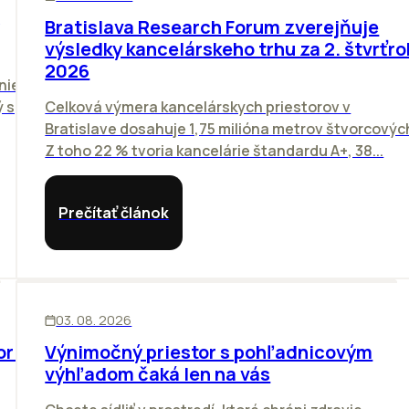
Bratislava Research Forum zverejňuje
výsledky kancelárskeho trhu za 2. štvrťro
2026
nie
 s
Celková výmera kancelárskych priestorov v
Bratislave dosahuje 1,75 milióna metrov štvorcovýc
Z toho 22 % tvoria kancelárie štandardu A+, 38...
Prečítať článok
KANCELÁRIE
03. 08. 2026
orí
Výnimočný priestor s pohľadnicovým
výhľadom čaká len na vás