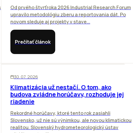
sť
Od prvého štvrťroka 2026 Industrial Research Forum
upravilo metodológiu zberu a reportovania dát. Po
novom sleduje aj projekty v stave...
Prečítať článok
KANCELÁRIE
30. 07. 2026
Klimatizácia už nestačí. O tom, ako
budova zvládne horúčavy, rozhoduje jej
riadenie
Rekordné horúčavy, ktoré tento rok zasiahli
Slovensko, už nie sú výnimkou, ale novou klimatickou
realitou. Slovenský hydrometeorologický ústav