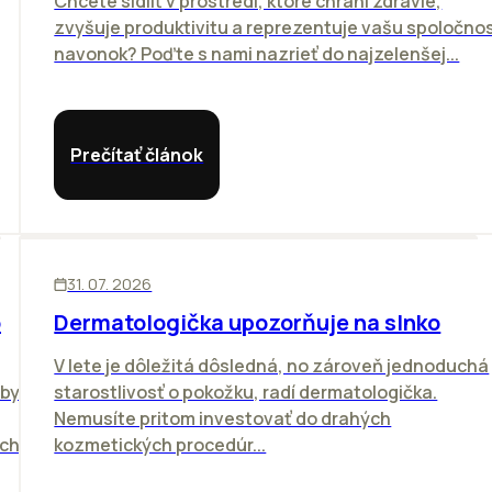
Chcete sídliť v prostredí, ktoré chráni zdravie,
zvyšuje produktivitu a reprezentuje vašu spoločno
navonok? Poďte s nami nazrieť do najzelenšej...
Prečítať článok
ĽUDIA
31. 07. 2026
o
Dermatologička upozorňuje na slnko
V lete je dôležitá dôsledná, no zároveň jednoduchá
vby
starostlivosť o pokožku, radí dermatologička.
Nemusíte pritom investovať do drahých
ich
kozmetických procedúr...