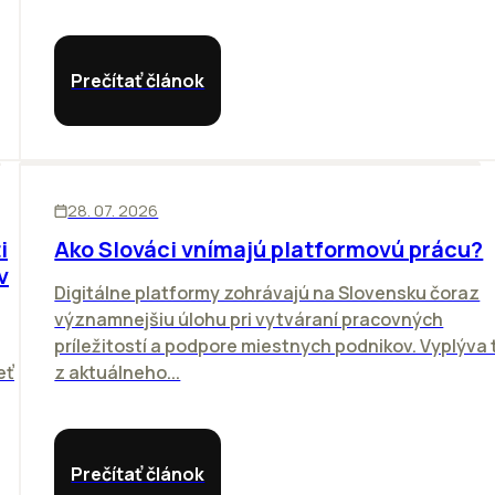
Prečítať článok
ĽUDIA
BIZNIS
28. 07. 2026
i
Ako Slováci vnímajú platformovú prácu?
v
Digitálne platformy zohrávajú na Slovensku čoraz
významnejšiu úlohu pri vytváraní pracovných
príležitostí a podpore miestnych podnikov. Vyplýva 
eť
z aktuálneho...
Prečítať článok