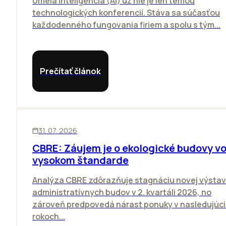
Umelá inteligencia (AI) už nie je len témou
technologických konferencií. Stáva sa súčasťou
každodenného fungovania firiem a spolu s tým...
Prečítať článok
KANCELÁRIE
31. 07. 2026
CBRE: Záujem je o ekologické budovy v
vysokom štandarde
Analýza CBRE zdôrazňuje stagnáciu novej výsta
administratívnych budov v 2. kvartáli 2026, no
zároveň predpovedá nárast ponuky v nasledujúc
rokoch...