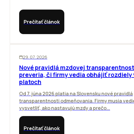
Prečítať článok
ĽUDIA
29. 07. 2026
Nové pravidlá mzdovej transparentnost
preveria, či firmy vedia obhájiť rozdiely 
platoch
Od 7. júna 2026 platia na Slovensku nové pravidlá
transparentnosti odmeňovania. Firmy musia vedi
vysvetliť, ako nastavujú mzdy a prečo...
Prečítať článok