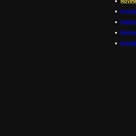
Novin
Profil
Kalkul
Refer
Konta