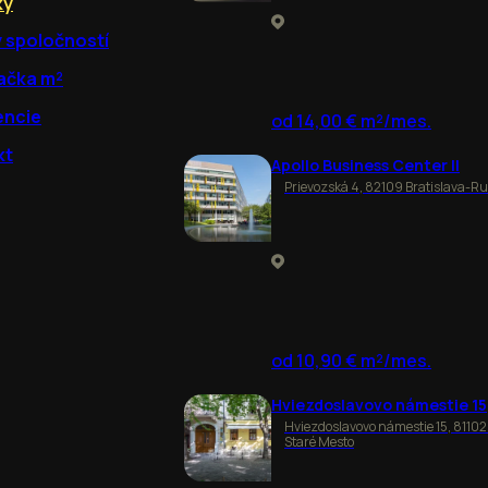
ky
y spoločností
ačka m²
encie
od 14,00 € m²/mes.
kt
Apollo Business Center II
Prievozská 4, 82109 Bratislava-R
od 10,90 € m²/mes.
Hviezdoslavovo námestie 15
Hviezdoslavovo námestie 15, 81102
Staré Mesto