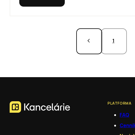
1
PLATFORMA
FAQ
Cenní