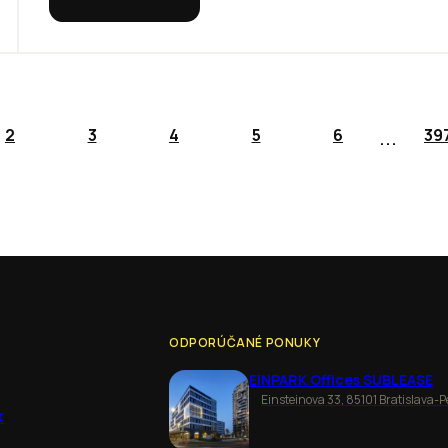
...
2
3
4
5
6
39
ODPORÚČANÉ PONUKY
EINPARK Offices SUBLEASE
Einsteinova 33, 85101 Bratislava-P
k