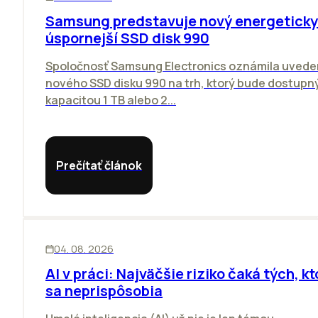
Samsung predstavuje nový energeticky
úspornejší SSD disk 990
Spoločnosť Samsung Electronics oznámila uvede
nového SSD disku 990 na trh, ktorý bude dostupný
kapacitou 1 TB alebo 2...
Prečítať článok
ĽUDIA
INOVÁCIE
04. 08. 2026
AI v práci: Najväčšie riziko čaká tých, kt
sa neprispôsobia