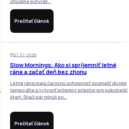
oficiálne potvrdil...
Prečítať článok
ĽUDIA
27. 07. 2026
Slow Mornings: Ako si spríjemniť letné
rána a začať deň bez zhonu
Letné rána majú čarovnú schopnosť spomaliť divoké
to
tempo dňa a vytvoriť príjemný priestor pre pokojnejší
štart. Stačí pár minút po...
Prečítať článok