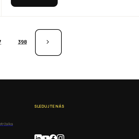
7
398
SLEDUJTE NÁS
etržalka