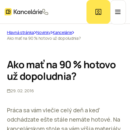
Hlavná stránka
Novinky
Kancelárie
Ako mať na 90 % hotovo už dopoludnia?
Ponuka kancelárií
Prieskum trhu
Ako mať na 90 % hotovo
už dopoludnia?
Kontakt
29. 02. 2016
Inzerát
Práca sa vám vlečie celý deň a keď
odchádzate ešte stále nemáte hotové. Na
kancelárskom stole sa vám vŕšia materiály