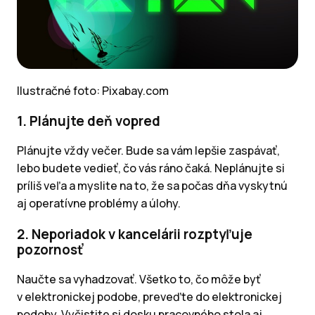
Ilustračné foto: Pixabay.com
1. Plánujte deň vopred
Plánujte vždy večer. Bude sa vám lepšie zaspávať,
lebo budete vedieť, čo vás ráno čaká. Neplánujte si
príliš veľa a myslite na to, že sa počas dňa vyskytnú
aj operatívne problémy a úlohy.
2. Neporiadok v kancelárii rozptyľuje
pozornosť
Naučte sa vyhadzovať. Všetko to, čo môže byť
v elektronickej podobe, preveďte do elektronickej
podoby. Vyčistite si dosku pracovného stola aj