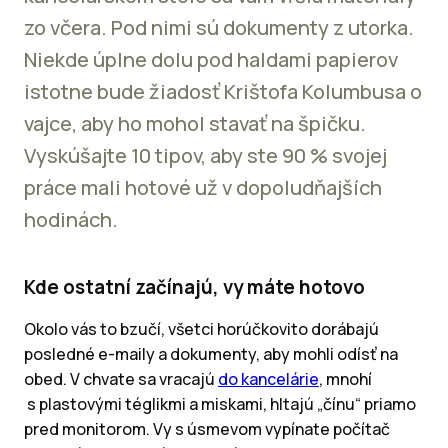
zo včera. Pod nimi sú dokumenty z utorka.
Niekde úplne dolu pod haldami papierov
istotne bude žiadosť Krištofa Kolumbusa o
vajce, aby ho mohol stavať na špičku.
Vyskúšajte 10 tipov, aby ste 90 % svojej
práce mali hotové už v dopoludňajších
hodinách.
Kde ostatní začínajú, vy máte hotovo
Okolo vás to bzučí, všetci horúčkovito dorábajú
posledné e-maily a dokumenty, aby mohli odísť na
obed. V chvate sa vracajú
do kancelárie
, mnohí
s plastovými téglikmi a miskami, hltajú „čínu“ priamo
pred monitorom. Vy s úsmevom vypínate počítač