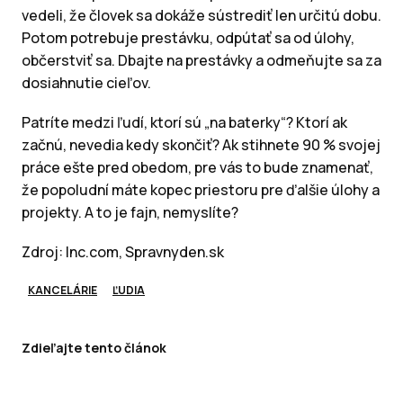
vedeli, že človek sa dokáže sústrediť len určitú dobu.
Potom potrebuje prestávku, odpútať sa od úlohy,
občerstviť sa. Dbajte na prestávky a odmeňujte sa za
dosiahnutie cieľov.
Patríte medzi ľudí, ktorí sú „na baterky“? Ktorí ak
začnú, nevedia kedy skončiť? Ak stihnete 90 % svojej
práce ešte pred obedom, pre vás to bude znamenať,
že popoludní máte kopec priestoru pre ďalšie úlohy a
projekty. A to je fajn, nemyslíte?
Zdroj: Inc.com, Spravnyden.sk
KANCELÁRIE
ĽUDIA
Zdieľajte tento článok