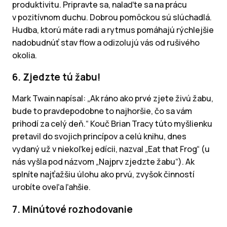
produktivitu. Pripravte sa, nalaďte sa na prácu
v pozitívnom duchu. Dobrou pomôckou sú slúchadlá.
Hudba, ktorú máte radi a rytmus pomáhajú rýchlejšie
nadobudnúť stav flow a odizolujú vás od rušivého
okolia.
6. Zjedzte tú žabu!
Mark Twain napísal: „Ak ráno ako prvé zjete živú žabu,
bude to pravdepodobne to najhoršie, čo sa vám
prihodí za celý deň.“ Kouč Brian Tracy túto myšlienku
pretavil do svojich princípov a celú knihu, dnes
vydaný už v niekoľkej edícii, nazval „Eat that Frog“ (u
nás vyšla pod názvom „Najprv zjedzte žabu“). Ak
splníte najťažšiu úlohu ako prvú, zvyšok činností
urobíte oveľa ľahšie.
7. Minútové rozhodovanie