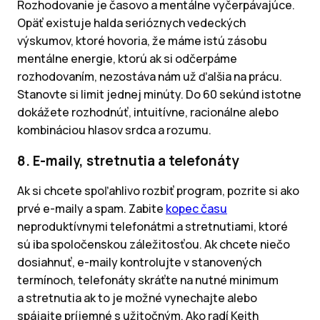
Rozhodovanie je časovo a mentálne vyčerpávajúce.
Opäť existuje halda serióznych vedeckých
výskumov, ktoré hovoria, že máme istú zásobu
mentálne energie, ktorú ak si odčerpáme
rozhodovaním, nezostáva nám už ďalšia na prácu.
Stanovte si limit jednej minúty. Do 60 sekúnd istotne
dokážete rozhodnúť, intuitívne, racionálne alebo
kombináciou hlasov srdca a rozumu.
8. E-maily, stretnutia a telefonáty
Ak si chcete spoľahlivo rozbiť program, pozrite si ako
prvé e-maily a spam. Zabite
kopec času
neproduktívnymi telefonátmi a stretnutiami, ktoré
sú iba spoločenskou záležitosťou. Ak chcete niečo
dosiahnuť, e-maily kontrolujte v stanovených
termínoch, telefonáty skráťte na nutné minimum
a stretnutia ak to je možné vynechajte alebo
spájajte príjemné s užitočným. Ako radí Keith