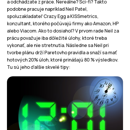
a odchádzate z práce. Nereálne? Sci-fi? Takto
podobne pracuje napríklad Neil Patel,
spoluzakladateľ Crazy Egg a KISSmetrics,
konzultant, ktorého počúvajú firmy ako Amazon, HP
alebo Viacom. Ako to dosiahol? V prvom rade Neil za
prácu považuje iba dôležité úlohy, ktoré treba
vykonať, ale nie stretnutia. Následne sa Neil pri
tvorbe plánu drží Paretovho pravidla a snaží sa mať
hotových 20% úloh, ktoré prinášajú 80 % výsledkov.
Tu sú jeho ďalšie skvelé tipy: