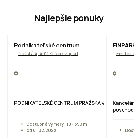
Najlepšie ponuky
ODPORÚČAME
TOP
ODPO
Podnikateľské centrum
EINPARK 
Pražská 4, 4011 Košice-Západ
Einsteinov
PODNIKATEĽSKÉ CENTRUM PRAŽSKÁ 4
Kancelárie
poschodie
Dostupné výmery: 18 - 350 m²
od 01.02.2022
Dostu