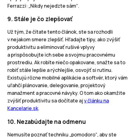
Ferrazzi: „Nikdy nejedzte sám“.
9. Stále je čo zlepšovať
Už tým, že čítate tento článok, ste sa rozhodli
v nejakom smere zlepšiť. Hľadajte tipy, ako zvýšiť
produktivitu a eliminovať rušivé vplyvy
a prispôsobujte ich sebe a svojmu pracovnému
prostrediu. Ak robíte niečo opakovane, snažte sa to
robiť stále lepšie a rýchlejšie, osvojiť si rutinu.
Existujú rôzne mobilné aplikácie a softvér, ktorý vám
uľahčí plánovanie, delegovanie, projektový
manažment a pracovné návyky. O tom ako okamžite
zvýšiť produktivitu sa dočítate aj
v článku na
Kancelarie.sk
.
10. Nezabúdajte na odmenu
Nemusíte poznať techniku „pomodoro“, aby ste