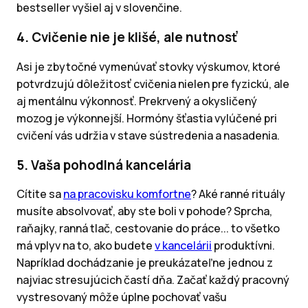
bestseller vyšiel aj v slovenčine.
4. Cvičenie nie je klišé, ale nutnosť
Asi je zbytočné vymenúvať stovky výskumov, ktoré
potvrdzujú dôležitosť cvičenia nielen pre fyzickú, ale
aj mentálnu výkonnosť. Prekrvený a okysličený
mozog je výkonnejší. Hormóny šťastia vylúčené pri
cvičení vás udržia v stave sústredenia a nasadenia.
5. Vaša pohodlná kancelária
Cítite sa
na pracovisku komfortne
? Aké ranné rituály
musíte absolvovať, aby ste boli v pohode? Sprcha,
raňajky, ranná tlač, cestovanie do práce... to všetko
má vplyv na to, ako budete
v kancelárii
produktívni.
Napríklad dochádzanie je preukázateľne jednou z
najviac stresujúcich častí dňa. Začať každý pracovný
vystresovaný môže úplne pochovať vašu