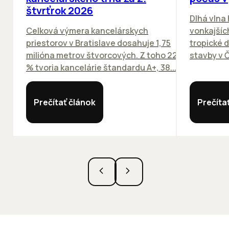
štvrťrok 2026
Dlhá vlna
Celková výmera kancelárskych
vonkajších
priestorov v Bratislave dosahuje 1,75
tropické dn
milióna metrov štvorcových. Z toho 22
stavby v Č
% tvoria kancelárie štandardu A+, 38...
Prečítať článok
Prečíta