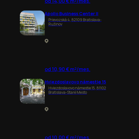
od 14,00 € m²/mes.
Apollo Business Center II
Prievozská 4, 82109 Bratislava-
Ružinov
od 10,90 € m²/mes.
Hviezdoslavovo námestie 15
Hviezdoslavovo námestie 15, 81102
Bratislava-Staré Mesto
od 10,00 € m²/mes.