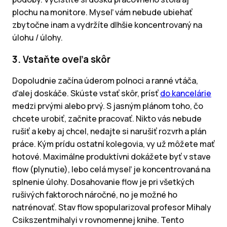
plochu na monitore. Myseľ vám nebude ubiehať
zbytočne inam a vydržíte dlhšie koncentrovaný na
úlohu / úlohy.
3. Vstaňte oveľa skôr
Dopoludnie začína úderom polnoci a ranné vtáča,
ďalej doskáče. Skúste vstať skôr, prísť
do kancelárie
medzi prvými alebo prvý. S jasným plánom toho, čo
chcete urobiť, začnite pracovať. Nikto vás nebude
rušiť a keby aj chcel, nedajte si narušiť rozvrh a plán
práce. Kým prídu ostatní kolegovia, vy už môžete mať
hotové. Maximálne produktívni dokážete byť v stave
flow (plynutie), lebo celá myseľ je koncentrovaná na
splnenie úlohy. Dosahovanie flow je pri všetkých
rušivých faktoroch náročné, no je možné ho
natrénovať. Stav flow spopularizoval profesor Mihaly
Csikszentmihalyi v rovnomennej knihe. Tento