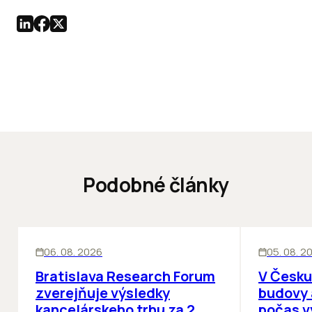
Podobné články
KANCELÁRIE
KANCELÁRIE
06. 08. 2026
05. 08. 2
Bratislava Research Forum
V Česku
zverejňuje výsledky
budovy 
kancelárskeho trhu za 2.
počas v