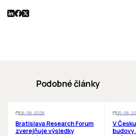
Podobné články
KANCELÁRIE
KANCELÁRIE
06. 08. 2026
05. 08. 2
Bratislava Research Forum
V Česku
zverejňuje výsledky
budovy 