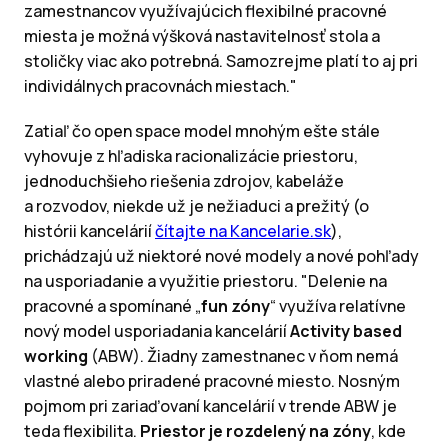
zamestnancov využívajúcich flexibilné pracovné
miesta je možná výšková nastavitelnosť stola a
stoličky viac ako potrebná. Samozrejme platí to aj pri
individálnych pracovnách miestach."
Zatiaľ čo open space model mnohým ešte stále
vyhovuje z hľadiska racionalizácie priestoru,
jednoduchšieho riešenia zdrojov, kabeláže
a rozvodov, niekde už je nežiaduci a prežitý (o
histórii kancelárií
čítajte na Kancelarie.sk
),
prichádzajú už niektoré nové modely a nové pohľady
na usporiadanie a využitie priestoru. "Delenie na
pracovné a spomínané „
fun zóny
“ využíva relatívne
nový model usporiadania kancelárií
Activity based
working
(ABW). Žiadny zamestnanec v ňom nemá
vlastné alebo priradené pracovné miesto. Nosným
pojmom pri zariaďovaní kancelárií v trende ABW je
teda flexibilita.
Priestor je rozdelený na zóny
, kde