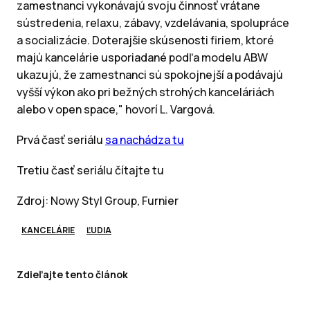
zamestnanci vykonávajú svoju činnosť vrátane
sústredenia, relaxu, zábavy, vzdelávania, spolupráce
a socializácie. Doterajšie skúsenosti firiem, ktoré
majú kancelárie usporiadané podľa modelu ABW
ukazujú, že zamestnanci sú spokojnejší a podávajú
vyšší výkon ako pri bežných strohých kanceláriách
alebo v open space," hovorí L. Vargová.
Prvá časť seriálu
sa nachádza tu
Tretiu časť seriálu čítajte tu
Zdroj: Nowy Styl Group, Furnier
KANCELÁRIE
ĽUDIA
Zdieľajte tento článok