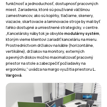
funkčnosť a jednoduchosť, dostupnosť pracovných
miest. Zariadenia, ktoré sú používané väčšinou
zamestnancov, ako sú kopírky, tlačiarne, skenery,
viazacie, skartovacie a laminovacie stroje by mali byť
ľahko dostupné a umiestnené strategicky, v centre.
„Kancelársky nábytok je obvykle
modulárny systém
,
ktorým vieme klientovi zariadiť kanceláriu na mieru.
Prostredníctvom držiakov na káble (horizontálne,
vertikálne), držiakov na monitory, externých
a pevných diskov možno maximalizovať pracovný
priestor na stole a zabezpečiť požiadavky na
ergonómiu,“ uvádza na margo využitia priestoru
L.
Vargová
.