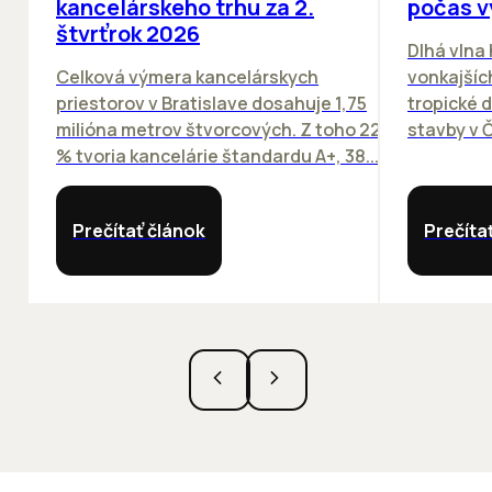
kancelárskeho trhu za 2.
počas v
štvrťrok 2026
Dlhá vlna
Celková výmera kancelárskych
vonkajších
priestorov v Bratislave dosahuje 1,75
tropické dn
milióna metrov štvorcových. Z toho 22
stavby v Č
% tvoria kancelárie štandardu A+, 38...
Prečítať článok
Prečíta