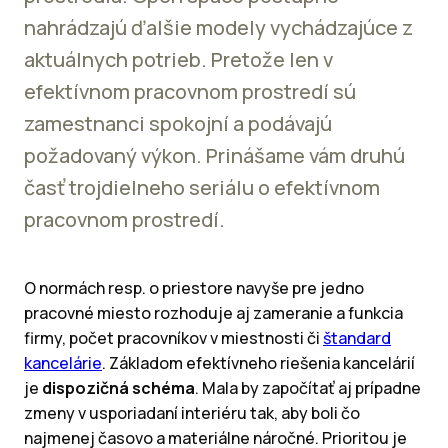
nahrádzajú ďalšie modely vychádzajúce z
aktuálnych potrieb. Pretože len v
efektívnom pracovnom prostredí sú
zamestnanci spokojní a podávajú
požadovaný výkon. Prinášame vám druhú
časť trojdielneho seriálu o efektívnom
pracovnom prostredí.
O normách resp. o priestore navyše pre jedno
pracovné miesto rozhoduje aj zameranie a funkcia
firmy, počet pracovníkov v miestnosti či
štandard
kancelárie
. Základom efektívneho riešenia kancelárií
je
dispozičná schéma
. Mala by započítať aj prípadne
zmeny v usporiadaní interiéru tak, aby boli čo
najmenej časovo a materiálne náročné. Prioritou je