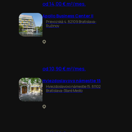
od 14,00 € m²/mes.
Apollo Business Center II
Prievozská 4, 82109 Bratislava-
Ružinov
od 10,90 € m²/mes.
Hviezdoslavovo námestie 15
Hviezdoslavovo námestie 15, 81102
Bratislava-Staré Mesto