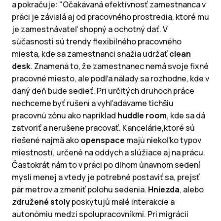
a pokračuje: "Očakávaná efektívnosť zamestnanca v
práci je závislá aj od pracovného prostredia, ktoré mu
je zamestnávateľ shopný a ochotný dať. V
súčasnosti sú trendy flexibilného pracovného
miesta, kde sa zamestnanci snažia udržať
clean
desk
. Znamená to, že zamestnanec nemá svoje fixné
pracovné miesto, ale podľa nálady sa rozhodne, kde v
daný deň bude sedieť. Pri určitých druhoch práce
nechceme byť rušení a vyhľadávame tichšiu
pracovnú zónu ako napríklad
huddle room
, kde sa dá
zatvoriť a nerušene pracovať. Kancelárie,ktoré sú
riešené najmä ako
openspace
majú niekoľko typov
miestností, určené na oddych a slúžiace aj na prácu.
Častokrát nám to v práci po dlhom únavnom sedení
myslí menej a vtedy je potrebné postaviť sa, prejsť
pár metrov a zmeniť polohu sedenia.
Hniezda
, alebo
združené stoly
poskytujú malé interakcie a
autonómiu medzi spolupracovníkmi. Pri migrácii