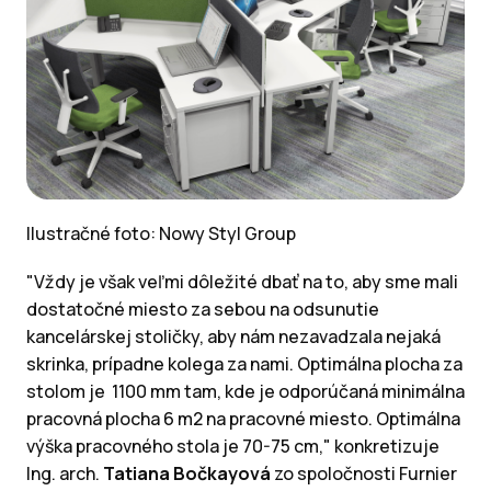
Ilustračné foto: Nowy Styl Group
"Vždy je však veľmi dôležité dbať na to, aby sme mali
dostatočné miesto za sebou na odsunutie
kancelárskej stoličky, aby nám nezavadzala nejaká
skrinka, prípadne kolega za nami. Optimálna plocha za
stolom je 1100 mm tam, kde je odporúčaná minimálna
pracovná plocha 6 m2 na pracovné miesto. Optimálna
výška pracovného stola je 70-75 cm," konkretizuje
Ing. arch.
Tatiana Bočkayová
zo spoločnosti Furnier