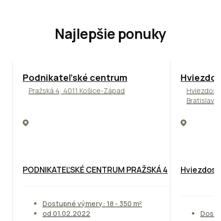
Najlepšie ponuky
ODPORÚČAME
ODPORÚČAM
Podnikateľské centrum
Hviezdos
Pražská 4, 4011 Košice-Západ
Hviezdosl
Bratislava
PODNIKATEĽSKÉ CENTRUM PRAŽSKÁ 4
Hviezdosla
Dostupné výmery: 18 - 350 m²
od 01.02.2022
Dostu