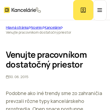
Hlavná stránka
Novinky
Kancelárie
Venujte pracovníkom dostatočný priestor
Ponuka kancelárií
Prieskum trhu
Venujte pracovníkom
dostatočný priestor
Kontakt
30. 06. 2015
Inzerát
Podobne ako iné trendy sme zo zahraničia
prevzali rôzne typy kancelárskeho
prostredia. Open space postupne