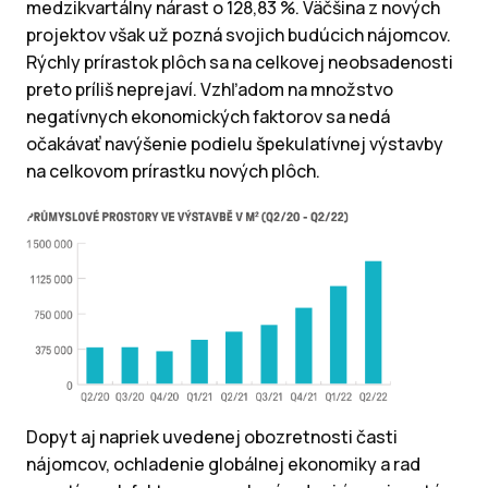
medzikvartálny nárast o 128,83 %. Väčšina z nových
projektov však už pozná svojich budúcich nájomcov.
Rýchly prírastok plôch sa na celkovej neobsadenosti
preto príliš neprejaví. Vzhľadom na množstvo
negatívnych ekonomických faktorov sa nedá
očakávať navýšenie podielu špekulatívnej výstavby
na celkovom prírastku nových plôch.
Dopyt aj napriek uvedenej obozretnosti časti
nájomcov, ochladenie globálnej ekonomiky a rad