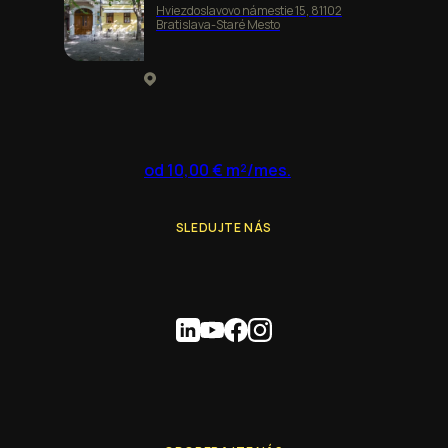
Hviezdoslavovo námestie 15, 81102
Bratislava-Staré Mesto
od 10,00 € m²/mes.
SLEDUJTE NÁS