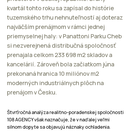
kvartál tohto roku sa zapísal do histórie
tuzemského trhu nehnuteľností aj doteraz
najväčším prenájmom v rámci jednej
priemyselnej haly: v Panattoni Parku Cheb
si nezverejnená distribučná spoločnosť
prenajala celkom 233 698 m2 skladov a
kancelárií. Zároveň bola začiatkom júna
prekonaná hranica 10 miliónov m2
moderných industriálnych plôch na
prenájom v Česku.
Štvrťročná analýza realitno-poradenskej spoločnosti
108 AGENCY však naznačuje, že v naďalej veľmi
silnom dopyte sa objavujú náznaky ochladenia.