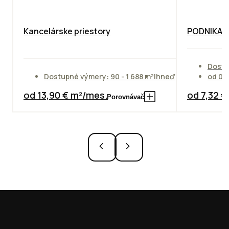
Kancelárske priestory
PODNIKAT
Dostu
Dostupné výmery: 90 - 1 688 m²
Ihneď
od 01
od 13,90 € m²/mes.
od 7,32 
Porovnávač