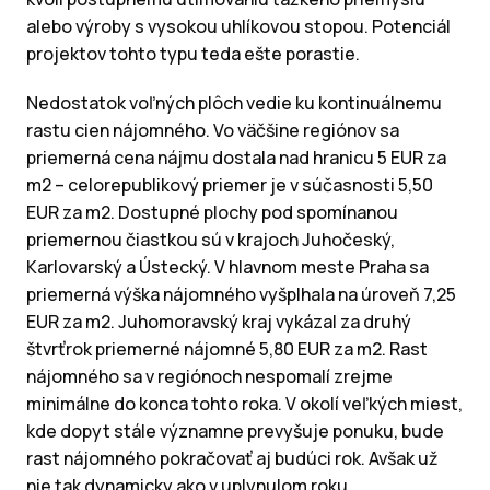
alebo výroby s vysokou uhlíkovou stopou. Potenciál
projektov tohto typu teda ešte porastie.
Nedostatok voľných plôch vedie ku kontinuálnemu
rastu cien nájomného. Vo väčšine regiónov sa
priemerná cena nájmu dostala nad hranicu 5 EUR za
m2 – celorepublikový priemer je v súčasnosti 5,50
EUR za m2. Dostupné plochy pod spomínanou
priemernou čiastkou sú v krajoch Juhočeský,
Karlovarský a Ústecký. V hlavnom meste Praha sa
priemerná výška nájomného vyšplhala na úroveň 7,25
EUR za m2. Juhomoravský kraj vykázal za druhý
štvrťrok priemerné nájomné 5,80 EUR za m2. Rast
nájomného sa v regiónoch nespomalí zrejme
minimálne do konca tohto roka. V okolí veľkých miest,
kde dopyt stále významne prevyšuje ponuku, bude
rast nájomného pokračovať aj budúci rok. Avšak už
nie tak dynamicky ako v uplynulom roku.