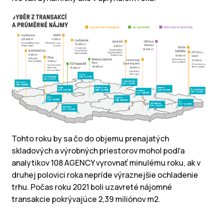
Tohto roku by sa čo do objemu prenajatých
skladových a výrobných priestorov mohol podľa
analytikov 108 AGENCY vyrovnať minulému roku, ak v
druhej polovici roka nepríde výraznejšie ochladenie
trhu. Počas roku 2021 boli uzavreté nájomné
transakcie pokrývajúce 2,39 miliónov m2.