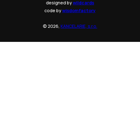
designed by
wildcards
code by
wisdomfactory
© 2026,
KANCELARIE, s.r.o.