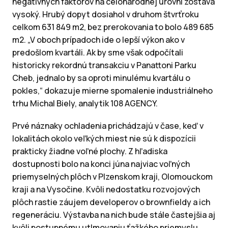
negatívnych faktorov na celonárodnej úrovni zostáva
vysoký. Hrubý dopyt dosiahol v druhom štvrťroku
celkom 631 849 m2, bez prerokovania to bolo 489 685
m2. „V oboch prípadoch ide o lepší výkon ako v
predošlom kvartáli. Ak by sme však odpočítali
historicky rekordnú transakciu v Panattoni Parku
Cheb, jednalo by sa oproti minulému kvartálu o
pokles,“ dokazuje mierne spomalenie industriálneho
trhu Michal Biely, analytik 108 AGENCY.
Prvé náznaky ochladenia prichádzajú v čase, keď v
lokalitách okolo veľkých miest nie sú k dispozícii
prakticky žiadne voľné plochy. Z hľadiska
dostupnosti bolo na konci júna najviac voľných
priemyselných plôch v Plzenskom kraji, Olomouckom
kraji a na Vysočine. Kvôli nedostatku rozvojových
plôch rastie záujem developerov o brownfieldy a ich
regeneráciu. Výstavba na nich bude stále častejšia aj
kvôli postupnému utlmovaniu ťažkého priemyslu