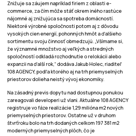
Znižuje sa záujem napríklad firiem z oblasti e-
commerce, za čím môže stáť okrem iného rastúce
nájomné aj znižujúca sa spotreba domácností.
Niektoré výrobné spoločnosti potom aj z dôvodu
vysokých cien energií, pohonných hmôt a ďalšieho
sortimentu svoju činnosť obmedzujú. „Všímame si,
že významné množstvo aj veľkých a stredných
spoločností odkladá rozhodnutie o relokácii alebo
expanzii na ďalší rok,“ dodáva Jakub Holec, riaditeľ
108 AGENCY, podľa ktorého aj na trh priemyselných
priestorov dolieha neistý vývoj ekonomiky.
Na zásadný previs dopytu nad dostupnou ponukou
zareagovali developeri už vlani. Aktuálne 108 AGENCY
registruje vo fáze realizácie 1,29 milióna m2 nových
priemyselných priestorov. Ostatne už v druhom
štvrťroku bolo na trh dodaných celkom 197 381 m2
moderných priemyselných plôch, čo je