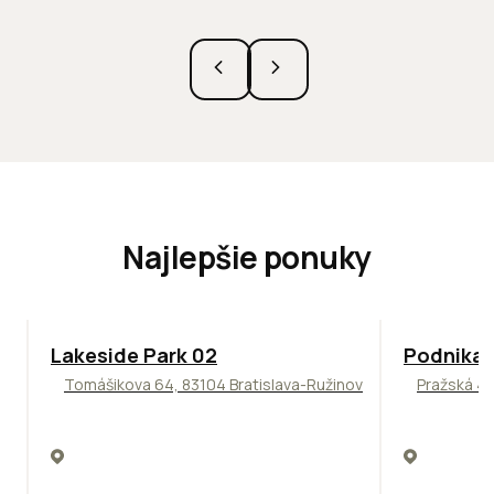
Najlepšie ponuky
ODPORÚČAME
ODPORÚČAM
Lakeside Park 02
Podnikat
Tomášikova 64, 83104 Bratislava-Ružinov
Pražská 4,