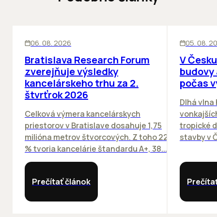
KANCELÁRIE
KANCELÁRIE
06. 08. 2026
05. 08. 2
Bratislava Research Forum
V Česku
zverejňuje výsledky
budovy 
kancelárskeho trhu za 2.
počas v
štvrťrok 2026
Dlhá vlna
Celková výmera kancelárskych
vonkajších
priestorov v Bratislave dosahuje 1,75
tropické dn
milióna metrov štvorcových. Z toho 22
stavby v Č
% tvoria kancelárie štandardu A+, 38...
Prečítať článok
Prečíta