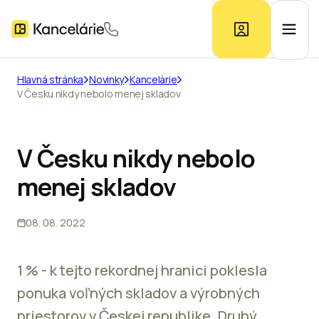
Hlavná stránka
Novinky
Kancelárie
V Česku nikdy nebolo menej skladov
Ponuka kancelárií
Prieskum trhu
V Česku nikdy nebolo
menej skladov
Kontakt
08. 08. 2022
Inzerát
1 % - k tejto rekordnej hranici poklesla
ponuka voľných skladov a výrobných
priestorov v Českej republike. Druhý