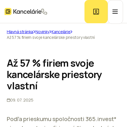
Hlavná stránka
Novinky
Kancelárie
Až 57 % firiem svoje kancelárske priestory vlastní
Ponuka kancelárií
Prieskum trhu
Až 57 % firiem svoje
kancelárske priestory
Kontakt
vlastní
09. 07. 2025
Inzerát
Podľa prieskumu spoločnosti 365.invest*