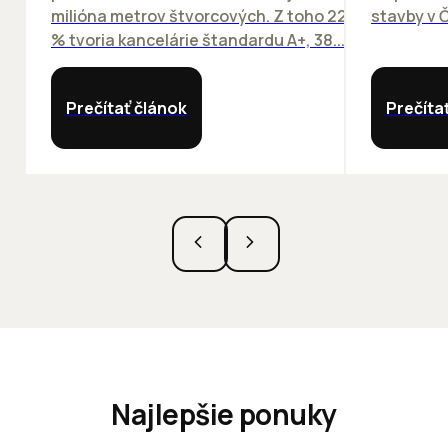
milióna metrov štvorcových. Z toho 22
stavby v Č
% tvoria kancelárie štandardu A+, 38...
Prečítať článok
Prečíta
Najlepšie ponuky