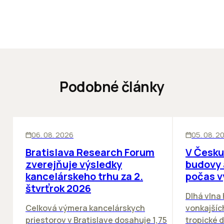
Podobné články
KANCELÁRIE
KANCELÁRIE
06. 08. 2026
05. 08. 2
Bratislava Research Forum
V Česku
zverejňuje výsledky
budovy 
kancelárskeho trhu za 2.
počas v
štvrťrok 2026
Dlhá vlna
Celková výmera kancelárskych
vonkajších
priestorov v Bratislave dosahuje 1,75
tropické dn