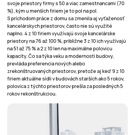
svoje priestory firmy s 50 a viac zamestnancami (70
%), kým u menších firiem je to pol na pol.
S príchodom práce z domu sa zmenila aj vyťaženosť
kancelárskych priestorov, často nie sú využité
naplno. 4 z 10 firiem využívajú svoje kancelárske
priestory na 76 až 100 %, približne 3 z 10 ich využívajú
na 51 až 75 % a 2 z 10 len na maximálne polovicu
kapacity. Čo sa týka veku a modernosti budovy,
prevláda preferencia nových alebo
zrekonštruovaných priestorov, pretože aj keď 9 z 10
firiem aktuálne sídli v budovách starších ako 5 rokov,
polovica z týchto priestorov prešla za posledných 5
rokov rekonštrukciou.