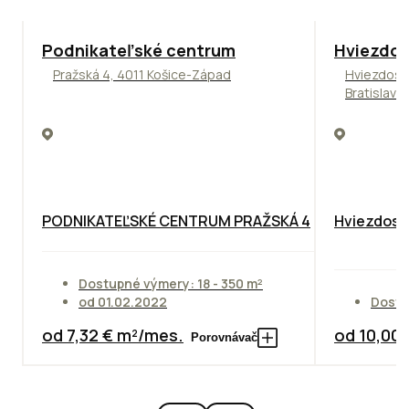
ODPORÚČAME
ODPORÚČAM
Podnikateľské centrum
Hviezdos
Pražská 4, 4011 Košice-Západ
Hviezdosl
Bratislava
PODNIKATEĽSKÉ CENTRUM PRAŽSKÁ 4
Hviezdosla
Dostupné výmery: 18 - 350 m²
od 01.02.2022
Dostu
od 7,32 € m²/mes.
od 10,00
Porovnávač