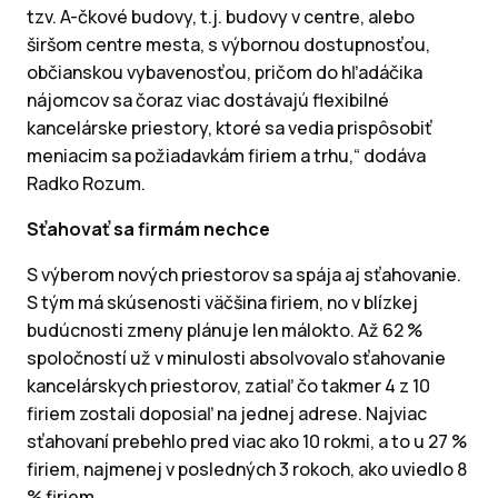
tzv. A-čkové budovy, t.j. budovy v centre, alebo
širšom centre mesta, s výbornou dostupnosťou,
občianskou vybavenosťou, pričom do hľadáčika
nájomcov sa čoraz viac dostávajú flexibilné
kancelárske priestory, ktoré sa vedia prispôsobiť
meniacim sa požiadavkám firiem a trhu,“ dodáva
Radko Rozum.
Sťahovať sa firmám nechce
S výberom nových priestorov sa spája aj sťahovanie.
S tým má skúsenosti väčšina firiem, no v blízkej
budúcnosti zmeny plánuje len málokto. Až 62 %
spoločností už v minulosti absolvovalo sťahovanie
kancelárskych priestorov, zatiaľ čo takmer 4 z 10
firiem zostali doposiaľ na jednej adrese. Najviac
sťahovaní prebehlo pred viac ako 10 rokmi, a to u 27 %
firiem, najmenej v posledných 3 rokoch, ako uviedlo 8
% firiem.