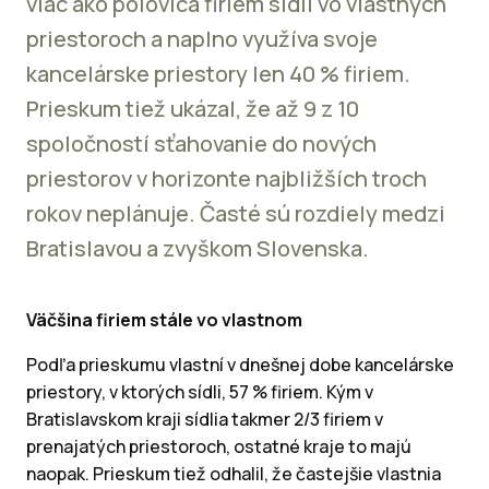
viac ako polovica firiem sídli vo vlastných
priestoroch a naplno využíva svoje
kancelárske priestory len 40 % firiem.
Prieskum tiež ukázal, že až 9 z 10
spoločností sťahovanie do nových
priestorov v horizonte najbližších troch
rokov neplánuje. Časté sú rozdiely medzi
Bratislavou a zvyškom Slovenska.
Väčšina firiem stále vo vlastnom
Podľa prieskumu vlastní v dnešnej dobe kancelárske
priestory, v ktorých sídli, 57 % firiem. Kým v
Bratislavskom kraji sídlia takmer 2/3 firiem v
prenajatých priestoroch, ostatné kraje to majú
naopak. Prieskum tiež odhalil, že častejšie vlastnia