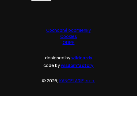
Obchodné podmienky
Cookies
GDPR
designed by
wildcards
code by
wisdomfactory
© 2026,
KANCELARIE, s.r.o.