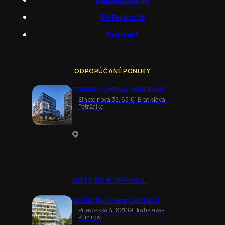
Referencie
Kontakt
ODPORÚČANÉ PONUKY
EINPARK Offices SUBLEASE
Einsteinova 33, 85101 Bratislava-
Petržalka
od 14,00 € m²/mes.
Apollo Business Center II
Prievozská 4, 82109 Bratislava-
Ružinov